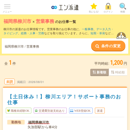
メニュー
気になる!
ログイン
検索
福岡県柳川市
×
営業事務
のお仕事一覧
柳川市の派遣のお仕事情報です。営業事務のお仕事の他に、
一般事務
、
データ入力・
タイピング
、
総務・人事・労務
などを取り揃えています。さらに、
短期
・
単発
などの
期間や、
職種未経験OK
などのこだわり条件で絞り込んでいただけます。職種辞典：
営
業事務のお仕事とは？とは？
条件の変更
福岡県柳川市 / 営業事務
1
1,200
全
件
平均時給:
円
時給順
新着順
未読
掲載日
2026/08/01
【土日休み！】柳川エリア！サポート事務のお
仕事
職種未経験OK
交通費別途支給あり
WEB登録OK
派遣
福岡県柳川市
勤務地
矢加部駅から車4分