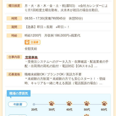
月・火・水・木・金・土・祝(週5日) ※会社カレンダーによ
曜日頻度
り月1回程度土曜出勤有。火水木が祝日の場合出勤日。
08:55～17:30(実働7時間45分 休憩50分)
時間
【急募】即日～長期 ※即日～！
期間
時給1200円 月収例 186,000円+残業代
時給
交通費
全額支給
営業事務
仕事内容
・受発注システムへのデータ入力・在庫確認・配送業者の手
配・出荷用の荷札の貼付・電話対応【OAスキル】…
職種未経験OK / ブランクOK / 英語力不要
応募資格
＊未経験の方歓迎＊未経験の方でも安心スタート！・登録
時、キャリアを一緒に考える面談（電話面談の場合）…
職場の雰囲気
年齢層
20代
30代
40代
50代
60代