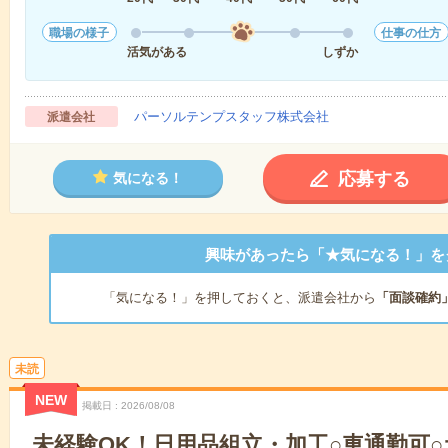
職場の様子
仕事の仕方
活気がある
しずか
パーソルテンプスタッフ株式会社
派遣会社
応募する
気になる！
興味があったら「★気になる！」を
「気になる！」を押しておくと、派遣会社から
「面談確約
未読
NEW
掲載日
2026/08/08
未経験OK！日用品組立・加工○車通勤可○土