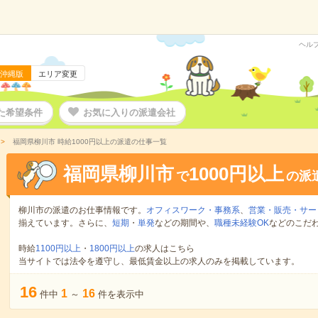
ヘル
沖縄版
エリア変更
た希望条件
お気に入りの派遣会社
福岡県柳川市 時給1000円以上の派遣の仕事一覧
福岡県柳川市
1000円以上
で
の派
柳川市の派遣のお仕事情報です。
オフィスワーク・事務系
、
営業・販売・サー
揃えています。さらに、
短期
・
単発
などの期間や、
職種未経験OK
などのこだ
時給
1100円以上
・
1800円以上
の求人はこちら
当サイトでは法令を遵守し、最低賃金以上の求人のみを掲載しています。
16
1
16
件中
～
件を表示中