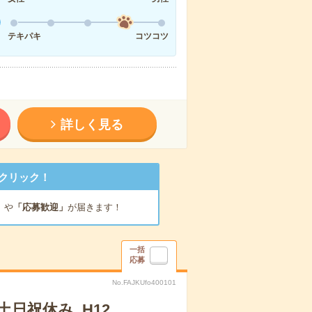
テキパキ
コツコツ
詳しく見る
クリック！
」
や
「応募歓迎」
が届きます！
一括
応募
No.FAJKUfo400101
日祝休み_H12