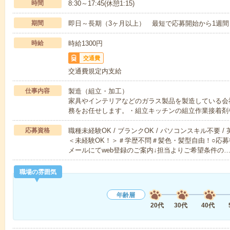
時間
8:30～17:45(休憩1:15)
期間
即日～長期（3ヶ月以上） 最短で応募開始から1週間
時給
時給1300円
交通費
交通費規定内支給
仕事内容
製造（組立・加工）
家具やインテリアなどのガラス製品を製造している会
務をお任せします。・組立キッチンの組立作業接着剤
応募資格
職種未経験OK / ブランクOK / パソコンスキル不要 /
＜未経験OK！＞＃学歴不問＃髪色・髪型自由！○応募
メールにてweb登録のご案内↓担当よりご希望条件の
職場の雰囲気
年齢層
20代
30代
40代