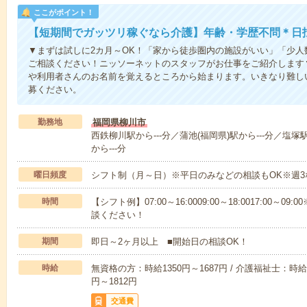
ここがポイント！
【短期間でガッツリ稼ぐなら介護】年齢・学歴不問＊日払
▼まずは試しに2カ月～OK！「家から徒歩圏内の施設がいい」「少
ご相談ください！ニッソーネットのスタッフがお仕事をご紹介します
や利用者さんのお名前を覚えるところから始まります。いきなり難し
募ください。
勤務地
福岡県柳川市
西鉄柳川駅から---分／蒲池(福岡県)駅から---分／塩塚
から---分
曜日頻度
シフト制（月～日）※平日のみなどの相談もOK※週3
時間
【シフト例】07:00～16:0009:00～18:0017:00
談ください！
期間
即日～2ヶ月以上 ■開始日の相談OK！
時給
無資格の方：時給1350円～1687円 / 介護福祉士：時給1
円～1812円
交通費