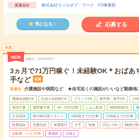
株式会社ウィルオブ・ワーク FO事業部
派遣会社
応募する
気になる！
未読
NEW
掲載日
2026/08/07
3ヵ月で71万円稼ぐ！未経験OK＊おば
手など
派遣
介護施設や病院など ★自宅近くの施設がいいなど勤務地
派遣先
職種未経験OK
社会人未経験OK
ブランクOK
既卒第二新卒OK
10
英語不要
履歴書不要
40～50代活躍
しゅふ歓迎
WEB登録OK
週
土日祝休
朝10時以降スタート
16時前までの仕事
17時前までの仕事
医療福祉
交費支給
車通勤可
大手
制服
日払いOK
職場が禁
自転車・バイクOK
看護師
介護士