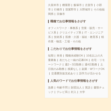
久留米市
糟屋郡
飯塚市
古賀市
小郡
市
行橋市
筑紫野市
大野城市
その他福
岡県
宗像市
職種でお仕事情報をさがす
オフィスワーク・事務系
営業・販売・サー
ビス系
クリエイティブ系
IT・エンジニア
系
技術系
医療・介護・福祉・教育系
軽
作業・物流・工場・その他
こだわりでお仕事情報をさがす
短期
単発
職種未経験OK
10名以上の大
量募集
友だちと一緒の応募OK
在宅・リモ
ートワーク
週2～3日勤務
週4日勤務
土
日祝のみ勤務
残業なし
副業・WワークOK
交通費別途支給あり
語学力が活かせる
人気のワードでお仕事情報をさがす
急募
年齢不問
財団法人
英語
書類チェ
ック
テレビ局
封入
大学