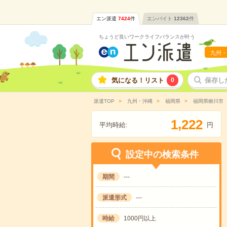
エン派遣
7424
件
エンバイト
12362
件
ちょうど良いワークライフバランスが叶う
九州・
気になる！リスト
0
保存し
派遣TOP
九州・沖縄
福岡県
福岡県柳川市
,
1
2
2
2
平均時給:
円
設定中の検索条件
期間
---
派遣形式
---
時給
1000円以上