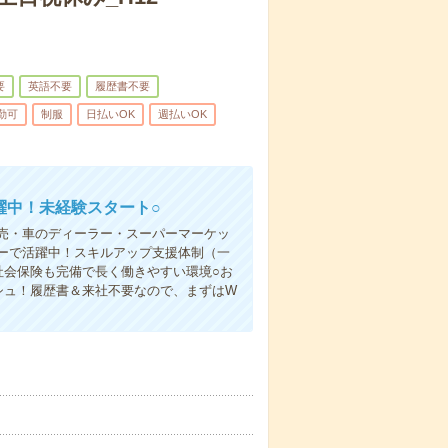
要
英語不要
履歴書不要
勤可
制服
日払いOK
週払いOK
躍中！未経験スタート○
売・車のディーラー・スーパーマーケッ
ーで活躍中！スキルアップ支援体制（一
社会保険も完備で長く働きやすい環境○お
シュ！履歴書＆来社不要なので、まずはW