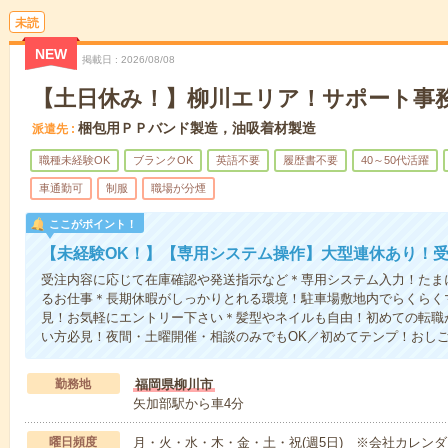
未読
NEW
掲載日
2026/08/08
【土日休み！】柳川エリア！サポート事
梱包用ＰＰバンド製造，油吸着材製造
派遣先
職種未経験OK
ブランクOK
英語不要
履歴書不要
40～50代活躍
車通勤可
制服
職場が分煙
ここがポイント！
【未経験OK！】【専用システム操作】大型連休あり！
受注内容に応じて在庫確認や発送指示など＊専用システム入力！たま
るお仕事＊長期休暇がしっかりとれる環境！駐車場敷地内でらくらく
見！お気軽にエントリー下さい＊髪型やネイルも自由！初めての転職
い方必見！夜間・土曜開催・相談のみでもOK／初めてテンプ！おし
勤務地
福岡県柳川市
矢加部駅から車4分
曜日頻度
月・火・水・木・金・土・祝(週5日) ※会社カレン