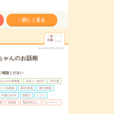
詳しく見る
一括
応募
No.NISKYTRK-2SG51
あちゃんのお話相
ご相談ください
名以上の大量募集
友達と一緒OK
OA不要
2～3日勤務
週4日勤務
週5日勤務
午後のみOK
残業少
シフト
煙
派遣多
電話対応なし
ルーティン