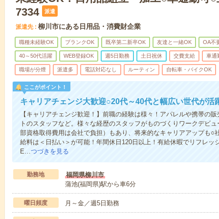
7334
派遣
柳川市にある日用品・消費財企業
派遣先
職種未経験OK
ブランクOK
既卒第二新卒OK
友達と一緒OK
OA不
40～50代活躍
WEB登録OK
週5日勤務
土日祝休
交費支給
車通
職場が分煙
派遣多
電話対応なし
ルーティン
自転車・バイクOK
ここがポイント！
キャリアチェンジ大歓迎○20代～40代と幅広い世代が活
【キャリアチェンジ歓迎！】前職の経験は様々！アパレルや携帯の販
トのスタッフなど。様々な経歴のスタッフがものづくりワークデビュ
部資格取得費用は会社で負担）もあり、将来的なキャリアアップも○
給料は＜日払い＞が可能！年間休日120日以上！有給休暇でリフレッ
E…
つづきを見る
勤務地
福岡県柳川市
蒲池(福岡県)駅から車6分
曜日頻度
月～金／週5日勤務