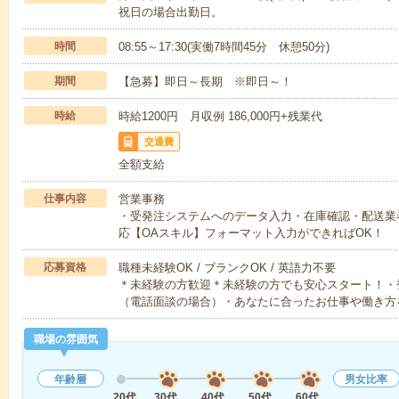
祝日の場合出勤日。
時間
08:55～17:30(実働7時間45分 休憩50分)
期間
【急募】即日～長期 ※即日～！
時給
時給1200円 月収例 186,000円+残業代
交通費
全額支給
仕事内容
営業事務
・受発注システムへのデータ入力・在庫確認・配送業
応【OAスキル】フォーマット入力ができればOK！
応募資格
職種未経験OK / ブランクOK / 英語力不要
＊未経験の方歓迎＊未経験の方でも安心スタート！・
（電話面談の場合）・あなたに合ったお仕事や働き方
職場の雰囲気
年齢層
男女比率
20代
30代
40代
50代
60代