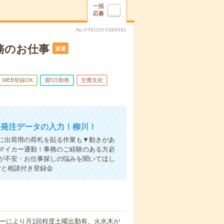
一括
応募
No.PTKO26-0366591
務のお仕事
派遣
WEB登録OK
週5日勤務
交費支給
受発注データの入力！柳川！
に出荷用の荷札を貼る作業も▼動きがあ
マイカー通勤！事務のご経験のある方必
が不安・お仕事探しの悩みを聞いてほし
ごと相談付き登録会
ダーにより月1回程度土曜出勤有。火水木が