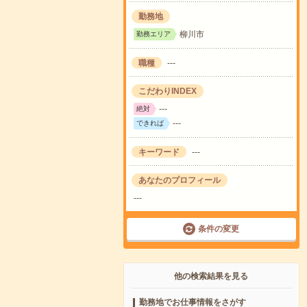
勤務地
柳川市
勤務エリア
職種
---
こだわりINDEX
---
絶対
---
できれば
キーワード
---
あなたのプロフィール
---
条件の変更
他の検索結果を見る
勤務地でお仕事情報をさがす