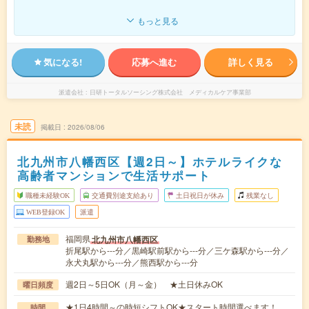
もっと見る
気になる!
応募へ進む
詳しく見る
派遣会社
日研トータルソーシング株式会社 メディカルケア事業部
未読
掲載日
2026/08/06
北九州市八幡西区【週2日～】ホテルライクな
高齢者マンションで生活サポート
職種未経験OK
交通費別途支給あり
土日祝日が休み
残業なし
WEB登録OK
派遣
福岡県
北九州市八幡西区
勤務地
折尾駅から---分／黒崎駅前駅から---分／三ケ森駅から---分／
永犬丸駅から---分／熊西駅から---分
週2日～5日OK（月～金） ★土日休みOK
曜日頻度
★1日4時間～の時短シフトOK★スタート時間選べます！
時間