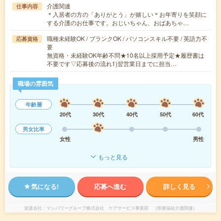
介護関連
仕事内容
＊入居者の方の「ありがとう」が嬉しい＊お年寄りを笑顔に
する介護のお仕事です。おじいちゃん、おばあちゃ…
職種未経験OK / ブランクOK / パソコンスキル不要 / 英語力不
応募資格
要
無資格・未経験OK年齢不問★10名以上採用予定★履歴書は
不要です▽応募後の流れ1)翌営業日までに担当…
職場の雰囲気
年齢層
20代
30代
40代
50代
60代
男女比率
女性
男性
もっと見る
気になる!
応募へ進む
詳しく見る
派遣会社
マンパワーグループ株式会社 ケアサービス事業部 （医療福祉介護関連）