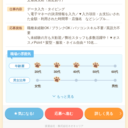
データ入力・タイピング
仕事内容
＼電子マネーの決済情報を入力／▼入力項目・お支払いされ
た金額・利用された時間帯・店舗名 などシンプル…
職種未経験OK / ブランクOK / パソコンスキル不要 / 英語力不
応募資格
要
＼未経験の方も大歓迎／弊社スタッフも多数活躍中！▼オス
スメPoint＊髪型・服装・ネイル自由＊10名…
職場の雰囲気
年齢層
20代
30代
40代
50代
60代
男女比率
女性
男性
もっと見る
気になる!
応募へ進む
詳しく見る
派遣会社
株式会社ネオキャリア