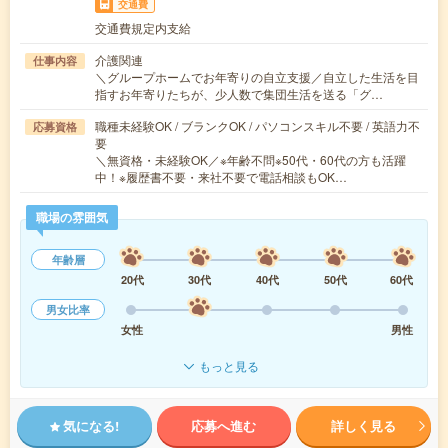
交通費
交通費規定内支給
介護関連
仕事内容
＼グループホームでお年寄りの自立支援／自立した生活を目
指すお年寄りたちが、少人数で集団生活を送る「グ…
職種未経験OK / ブランクOK / パソコンスキル不要 / 英語力不
応募資格
要
＼無資格・未経験OK／※年齢不問※50代・60代の方も活躍
中！※履歴書不要・来社不要で電話相談もOK…
職場の雰囲気
年齢層
20代
30代
40代
50代
60代
男女比率
女性
男性
もっと見る
気になる!
応募へ進む
詳しく見る