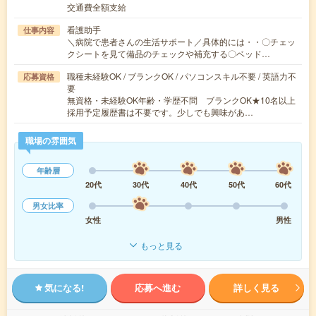
交通費全額支給
看護助手
仕事内容
＼病院で患者さんの生活サポート／具体的には・・〇チェッ
クシートを見て備品のチェックや補充する〇ベッド…
職種未経験OK / ブランクOK / パソコンスキル不要 / 英語力不
応募資格
要
無資格・未経験OK年齢・学歴不問 ブランクOK★10名以上
採用予定履歴書は不要です。少しでも興味があ…
職場の雰囲気
年齢層
20代
30代
40代
50代
60代
男女比率
女性
男性
もっと見る
気になる!
応募へ進む
詳しく見る