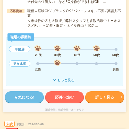
送付先の住所入力 などPC操作ができればOK！…
職種未経験OK / ブランクOK / パソコンスキル不要 / 英語力不
応募資格
要
＼未経験の方も大歓迎／弊社スタッフも多数活躍中！▼オス
スメPoint＊髪型・服装・ネイル自由＊10名…
職場の雰囲気
年齢層
20代
30代
40代
50代
60代
男女比率
女性
男性
もっと見る
気になる!
応募へ進む
詳しく見る
派遣会社
株式会社ネオキャリア
未読
掲載日
2026/08/09