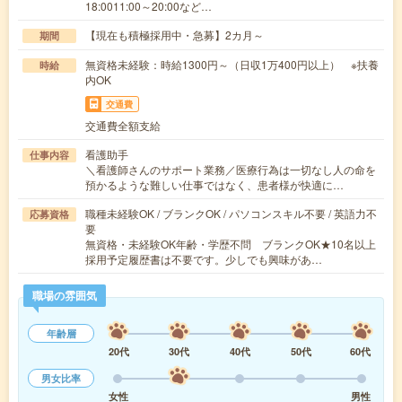
18:0011:00～20:00など…
【現在も積極採用中・急募】2カ月～
期間
無資格未経験：時給1300円～（日収1万400円以上） ※扶養
時給
内OK
交通費
交通費全額支給
看護助手
仕事内容
＼看護師さんのサポート業務／医療行為は一切なし人の命を
預かるような難しい仕事ではなく、患者様が快適に…
職種未経験OK / ブランクOK / パソコンスキル不要 / 英語力不
応募資格
要
無資格・未経験OK年齢・学歴不問 ブランクOK★10名以上
採用予定履歴書は不要です。少しでも興味があ…
職場の雰囲気
年齢層
20代
30代
40代
50代
60代
男女比率
女性
男性