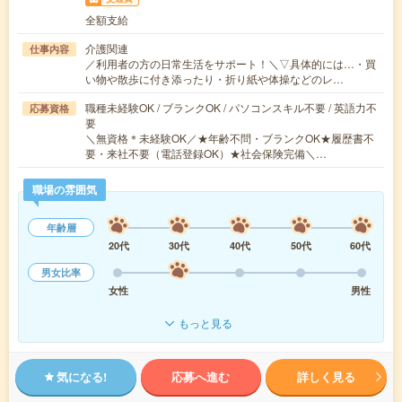
全額支給
介護関連
仕事内容
／利用者の方の日常生活をサポート！＼▽具体的には…・買
い物や散歩に付き添ったり・折り紙や体操などのレ…
職種未経験OK / ブランクOK / パソコンスキル不要 / 英語力不
応募資格
要
＼無資格＊未経験OK／★年齢不問・ブランクOK★履歴書不
要・来社不要（電話登録OK）★社会保険完備＼…
職場の雰囲気
年齢層
20代
30代
40代
50代
60代
男女比率
女性
男性
もっと見る
気になる!
応募へ進む
詳しく見る