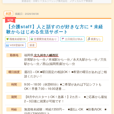
派遣会社
日研トータルソーシング株式会社 メディカルケア事業部
未読
掲載日
2026/08/08
NEW
【介護staff】人と話すのが好きな方に＊未経
験からはじめる生活サポート
職種未経験OK
交通費別途支給あり
土日祝日が休み
残業なし
WEB登録OK
派遣
福岡県
北九州市八幡西区
勤務地
折尾駅から---分／本城駅から---分／永犬丸駅から---分／穴生
駅から---分／西山(福岡県)駅から---分
週2日～OK ■曜日固定の相談OK！ ■希望の曜日があればご相
曜日頻度
談ください！
9:00～18:00（休憩60分）■ご希望があれば下記シフトも
時間
OK！早番 7:00～16:00遅番 …
【8月中のスタートOK！急募！】2カ月～ ■ご応募から最短
期間
2～3日後に就業が可能です！
無資格未経験：時給1350円～ ■週払いOK ■扶養内OK ■
時給
日収1万800円以上