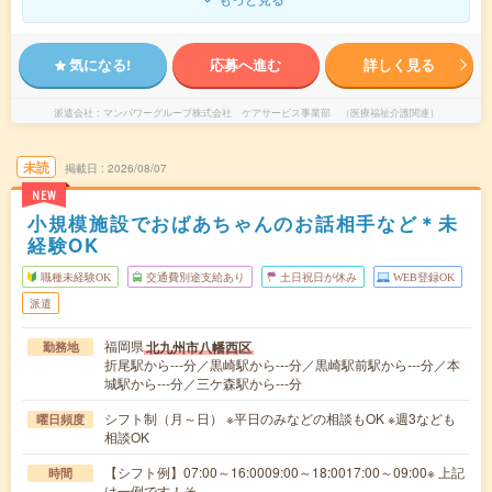
気になる!
応募へ進む
詳しく見る
派遣会社
マンパワーグループ株式会社 ケアサービス事業部 （医療福祉介護関連）
未読
掲載日
2026/08/07
NEW
小規模施設でおばあちゃんのお話相手など＊未
経験OK
職種未経験OK
交通費別途支給あり
土日祝日が休み
WEB登録OK
派遣
福岡県
北九州市八幡西区
勤務地
折尾駅から---分／黒崎駅から---分／黒崎駅前駅から---分／本
城駅から---分／三ケ森駅から---分
シフト制（月～日） ※平日のみなどの相談もOK ※週3なども
曜日頻度
相談OK
【シフト例】07:00～16:0009:00～18:0017:00～09:00※ 上記
時間
は一例です！そ…