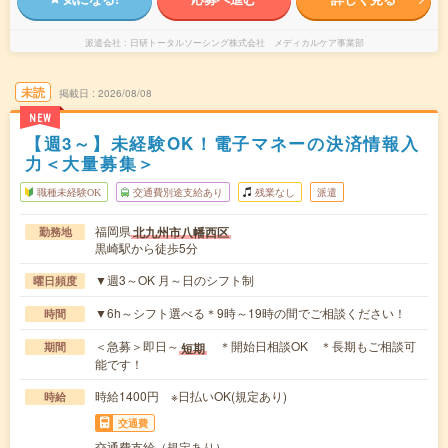
派遣会社
日研トータルソーシング株式会社 メディカルケア事業部
未読
掲載日
2026/08/08
NEW
【週3～】未経験OK！電子マネーの決済情報入
力＜大量募集＞
職種未経験OK
交通費別途支給あり
残業なし
派遣
福岡県
北九州市八幡西区
勤務地
黒崎駅から徒歩5分
▼週3～OK 月～日のシフト制
曜日頻度
▼6h～シフト選べる＊9時～19時の間でご相談ください！
時間
＜急募＞即日～
＊開始日相談OK ＊長期もご相談可
短期
期間
能です！
時給1400円 ※日払いOK(規定あり)
時給
交通費
交通費支給（規定あり）