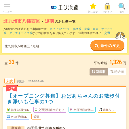
メニュー
気になる!
ログイン
検索
北九州市八幡西区
×
短期
のお仕事一覧
八幡西区の派遣のお仕事情報です。
オフィスワーク・事務系
、
営業・販売・サービス
系
、
クリエイティブ系
などのお仕事を取り揃えています。短期の条件の他に、
交通費
別途支給あり
、
職種未経験OK
、
友だちと一緒の応募OK
などでもお探し頂けます。
条件の変更
北九州市八幡西区 / 短期
33
1,326
全
件
平均時給:
円
時給順
新着順
未読
掲載日
2026/08/09
NEW
【オープニング募集】おばあちゃんのお散歩付
き添いも仕事の1つ
職種未経験OK
交通費別途支給あり
土日祝日が休み
残業なし
WEB登録OK
派遣
福岡県
北九州市八幡西区
勤務地