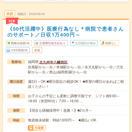
未読
掲載日
2026/08/09
NEW
《50代活躍中》医療行為なし＊病院で患者さん
のサポート／日収1万400円～
職種未経験OK
交通費別途支給あり
土日祝日が休み
残業なし
WEB登録OK
派遣
福岡県
北九州市八幡西区
勤務地
折尾駅から---分／本城駅から---分／永犬丸駅から---分／穴生
駅から---分／西山(福岡県)駅から---分
週2日～OK ■曜日固定の相談OK！ ■希望の曜日があればご相
曜日頻度
談ください！
お子さんの予定にも柔軟に調整可能です。シフト例9:00～
時間
18:00（休憩60分）7:00～16:00…
【現在も積極採用中！急募！】■2カ月～
期間
無資格未経験：時給1300円～ ■週払いOK
時給
交通費