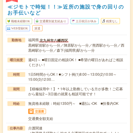
≪ジモトで時短！！≫近所の施設で身の回りの
お手伝いなど
職種未経験OK
交通費別途支給あり
土日祝日が休み
残業なし
WEB登録OK
派遣
福岡県
北九州市八幡西区
勤務地
黒崎駅前駅から---分／陣原駅から---分／熊西駅から---分／西
黒崎駅から---分／森下(福岡県)駅から---分
週4日～ ■曜日固定の相談OK！ ■希望の曜日があればご相談
曜日頻度
ください！
1日5時間からOK！■シフト例(1)8:00～13:00(2)10:00～
時間
15:00(3)12:00…
【積極採用中！】＊1年以上勤務している方が多数！ご応募
期間
から最短2～3日後の就業も相談可能です！
無資格未経験：時給1350円～ ■週払いOK ■扶養内OK
時給
交通費
交通費全額支給
介護関連
仕事内容
／無資格未経験から始める介護施設での生活サポート！＼