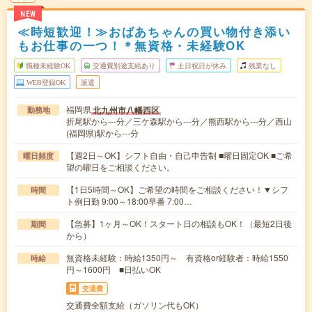
NEW
≪時短歓迎！≫おばあちゃんの買い物付き添い
もお仕事の一つ！＊無資格・未経験OK
職種未経験OK
交通費別途支給あり
土日祝日が休み
残業なし
WEB登録OK
派遣
福岡県
北九州市八幡西区
勤務地
折尾駅から---分／三ケ森駅から---分／熊西駅から---分／西山
(福岡県)駅から---分
【週2日～OK】シフト自由・自己申告制 ■曜日固定OK ■ご希
曜日頻度
望の曜日をご相談ください。
【1日5時間～OK】ご希望の時間をご相談ください！▼シフ
時間
ト例日勤 9:00～18:00早番 7:00…
【急募】1ヶ月～OK！スタート日の相談もOK！（最短2日後
期間
から）
無資格未経験：時給1350円～ 有資格or経験者：時給1550
時給
円～1600円 ■日払いOK
交通費
交通費全額支給（ガソリン代もOK）