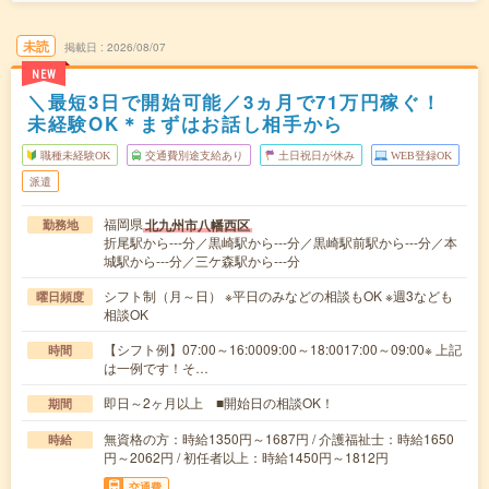
未読
掲載日
2026/08/07
NEW
＼最短3日で開始可能／3ヵ月で71万円稼ぐ！
未経験OK＊まずはお話し相手から
職種未経験OK
交通費別途支給あり
土日祝日が休み
WEB登録OK
派遣
福岡県
北九州市八幡西区
勤務地
折尾駅から---分／黒崎駅から---分／黒崎駅前駅から---分／本
城駅から---分／三ケ森駅から---分
シフト制（月～日） ※平日のみなどの相談もOK ※週3なども
曜日頻度
相談OK
【シフト例】07:00～16:0009:00～18:0017:00～09:00※ 上記
時間
は一例です！そ…
即日～2ヶ月以上 ■開始日の相談OK！
期間
無資格の方：時給1350円～1687円 / 介護福祉士：時給1650
時給
円～2062円 / 初任者以上：時給1450円～1812円
交通費