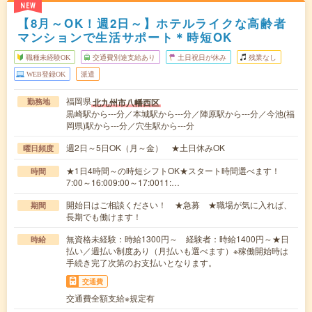
NEW
【8月～OK！週2日～】ホテルライクな高齢者
マンションで生活サポート＊時短OK
職種未経験OK
交通費別途支給あり
土日祝日が休み
残業なし
WEB登録OK
派遣
福岡県
北九州市八幡西区
勤務地
黒崎駅から---分／本城駅から---分／陣原駅から---分／今池(福
岡県)駅から---分／穴生駅から---分
週2日～5日OK（月～金） ★土日休みOK
曜日頻度
★1日4時間～の時短シフトOK★スタート時間選べます！
時間
7:00～16:009:00～17:0011:…
開始日はご相談ください！ ★急募 ★職場が気に入れば、
期間
長期でも働けます！
無資格未経験：時給1300円～ 経験者：時給1400円～★日
時給
払い／週払い制度あり（月払いも選べます）※稼働開始時は
手続き完了次第のお支払いとなります。
交通費
交通費全額支給※規定有