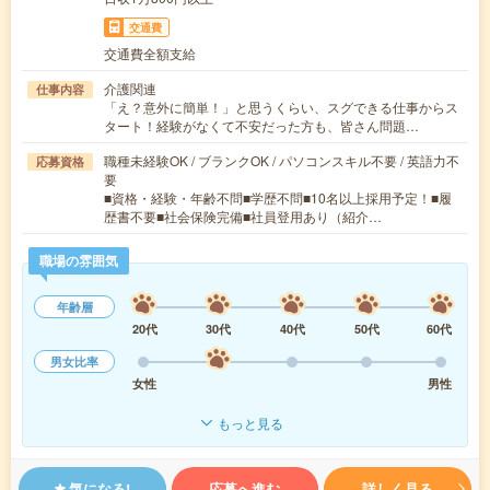
交通費
交通費全額支給
介護関連
仕事内容
「え？意外に簡単！」と思うくらい、スグできる仕事からス
タート！経験がなくて不安だった方も、皆さん問題…
職種未経験OK / ブランクOK / パソコンスキル不要 / 英語力不
応募資格
要
■資格・経験・年齢不問■学歴不問■10名以上採用予定！■履
歴書不要■社会保険完備■社員登用あり（紹介…
職場の雰囲気
年齢層
20代
30代
40代
50代
60代
男女比率
女性
男性
もっと見る
気になる!
応募へ進む
詳しく見る