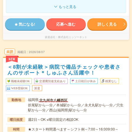
もっと見る
気になる!
応募へ進む
詳しく見る
派遣会社
株式会社ニッソーネット
未読
掲載日
2026/08/07
NEW
＜8割が未経験＞病院で備品チェックや患者さ
んのサポート＊しゅふさん活躍中！
職種未経験OK
交通費別途支給あり
土日祝日が休み
残業なし
WEB登録OK
派遣
福岡県
北九州市八幡西区
勤務地
折尾駅から---分／本城駅から---分／永犬丸駅から---分／穴生
駅から---分／西山(福岡県)駅から---分
週2日～OK ※曜日固定の相談OK
曜日頻度
★スタート時間選べます～シフト例～7:00～16:009:00～
時間