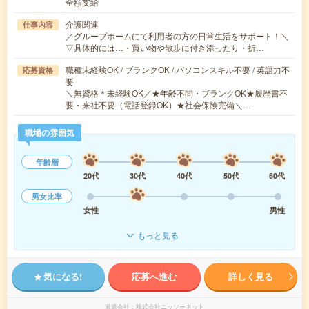
全額支給
介護関連
仕事内容
／グループホームにて利用者の方の日常生活をサポート！＼
▽具体的には…・買い物や散歩に付き添ったり・折…
職種未経験OK / ブランクOK / パソコンスキル不要 / 英語力不
応募資格
要
＼無資格＊未経験OK／★年齢不問・ブランクOK★履歴書不
要・来社不要（電話登録OK）★社会保険完備＼…
職場の雰囲気
年齢層
20代
30代
40代
50代
60代
男女比率
女性
男性
もっと見る
気になる!
応募へ進む
詳しく見る
派遣会社
株式会社ニッソーネット