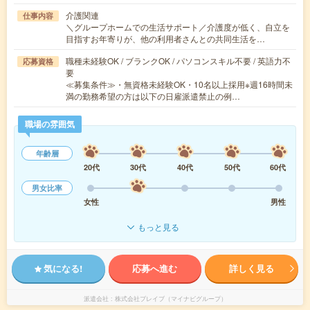
介護関連
仕事内容
＼グループホームでの生活サポート／介護度が低く、自立を
目指すお年寄りが、他の利用者さんとの共同生活を…
職種未経験OK / ブランクOK / パソコンスキル不要 / 英語力不
応募資格
要
≪募集条件≫・無資格未経験OK・10名以上採用※週16時間未
満の勤務希望の方は以下の日雇派遣禁止の例…
職場の雰囲気
年齢層
20代
30代
40代
50代
60代
男女比率
女性
男性
もっと見る
気になる!
応募へ進む
詳しく見る
派遣会社
株式会社ブレイブ（マイナビグループ）