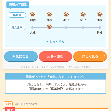
職場の雰囲気
年齢層
20代
30代
40代
50代
60代
男女比率
女性
男性
もっと見る
気になる!
応募へ進む
詳しく見る
派遣会社
日研トータルソーシング株式会社 メディカルケア事業部
興味があったら「★気になる！」をタップ！
「気になる！」を押しておくと、派遣会社から
「面談確約」
や
「応募歓迎」
が届きます！
未読
掲載日
2026/08/09
NEW