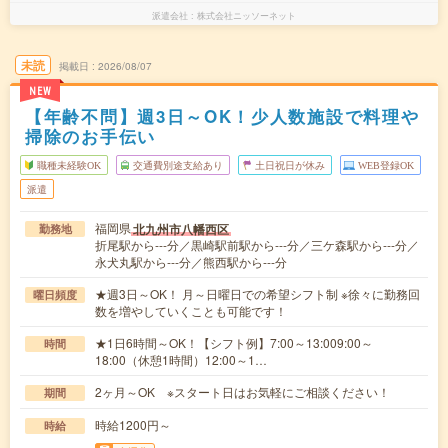
派遣会社
株式会社ニッソーネット
未読
掲載日
2026/08/07
NEW
【年齢不問】週3日～OK！少人数施設で料理や
掃除のお手伝い
職種未経験OK
交通費別途支給あり
土日祝日が休み
WEB登録OK
派遣
福岡県
北九州市八幡西区
勤務地
折尾駅から---分／黒崎駅前駅から---分／三ケ森駅から---分／
永犬丸駅から---分／熊西駅から---分
★週3日～OK！ 月～日曜日での希望シフト制 ※徐々に勤務回
曜日頻度
数を増やしていくことも可能です！
★1日6時間～OK！【シフト例】7:00～13:009:00～
時間
18:00（休憩1時間）12:00～1…
2ヶ月～OK ※スタート日はお気軽にご相談ください！
期間
時給1200円～
時給