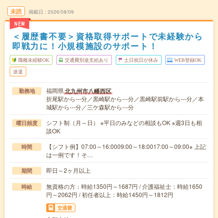
未読
掲載日
2026/08/09
NEW
＜履歴書不要＞資格取得サポートで未経験から
即戦力に！小規模施設のサポート！
職種未経験OK
交通費別途支給あり
土日祝日が休み
WEB登録OK
派遣
福岡県
北九州市八幡西区
勤務地
折尾駅から---分／黒崎駅から---分／黒崎駅前駅から---分／本
城駅から---分／三ケ森駅から---分
シフト制（月～日） ※平日のみなどの相談もOK ※週3日も相
曜日頻度
談OK
【シフト例】07:00～16:0009:00～18:0017:00～09:00※ 上記
時間
は一例です！そ…
即日～2ヶ月以上
期間
無資格の方：時給1350円～1687円 / 介護福祉士：時給1650
時給
円～2062円 / 初任者以上：時給1450円～1812円
交通費