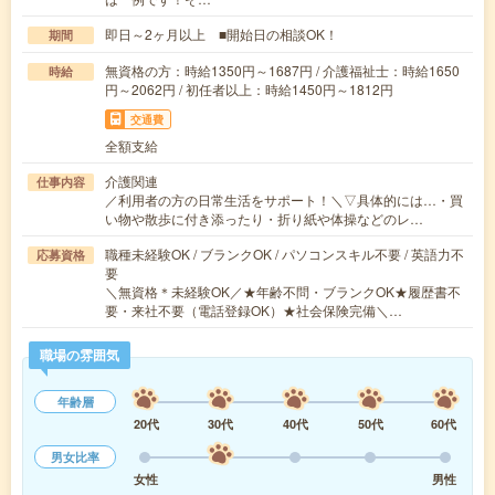
即日～2ヶ月以上 ■開始日の相談OK！
期間
無資格の方：時給1350円～1687円 / 介護福祉士：時給1650
時給
円～2062円 / 初任者以上：時給1450円～1812円
交通費
全額支給
介護関連
仕事内容
／利用者の方の日常生活をサポート！＼▽具体的には…・買
い物や散歩に付き添ったり・折り紙や体操などのレ…
職種未経験OK / ブランクOK / パソコンスキル不要 / 英語力不
応募資格
要
＼無資格＊未経験OK／★年齢不問・ブランクOK★履歴書不
要・来社不要（電話登録OK）★社会保険完備＼…
職場の雰囲気
年齢層
20代
30代
40代
50代
60代
男女比率
女性
男性