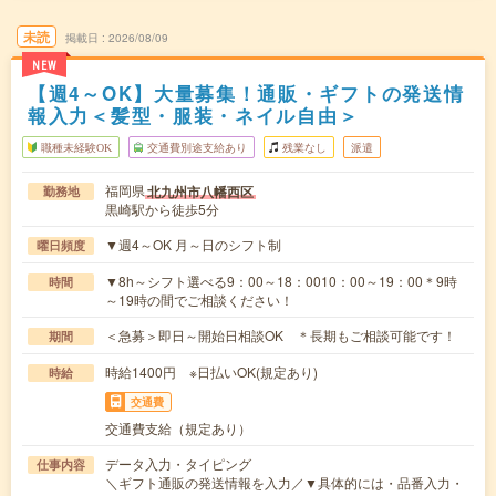
未読
掲載日
2026/08/09
NEW
【週4～OK】大量募集！通販・ギフトの発送情
報入力＜髪型・服装・ネイル自由＞
職種未経験OK
交通費別途支給あり
残業なし
派遣
福岡県
北九州市八幡西区
勤務地
黒崎駅から徒歩5分
▼週4～OK 月～日のシフト制
曜日頻度
▼8h～シフト選べる9：00～18：0010：00～19：00＊9時
時間
～19時の間でご相談ください！
＜急募＞即日～開始日相談OK ＊長期もご相談可能です！
期間
時給1400円 ※日払いOK(規定あり)
時給
交通費
交通費支給（規定あり）
データ入力・タイピング
仕事内容
＼ギフト通販の発送情報を入力／▼具体的には・品番入力・