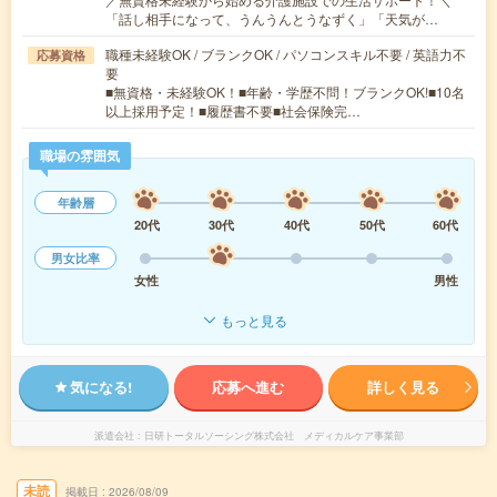
「話し相手になって、うんうんとうなずく」「天気が…
職種未経験OK / ブランクOK / パソコンスキル不要 / 英語力不
応募資格
要
■無資格・未経験OK！■年齢・学歴不問！ブランクOK!■10名
以上採用予定！■履歴書不要■社会保険完…
職場の雰囲気
年齢層
20代
30代
40代
50代
60代
男女比率
女性
男性
もっと見る
気になる!
応募へ進む
詳しく見る
派遣会社
日研トータルソーシング株式会社 メディカルケア事業部
未読
掲載日
2026/08/09