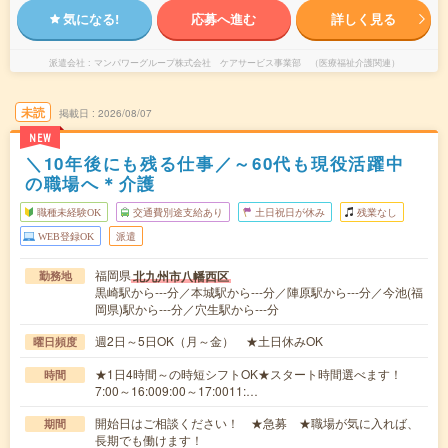
気になる!
応募へ進む
詳しく見る
派遣会社
マンパワーグループ株式会社 ケアサービス事業部 （医療福祉介護関連）
未読
掲載日
2026/08/07
NEW
＼10年後にも残る仕事／～60代も現役活躍中
の職場へ＊介護
職種未経験OK
交通費別途支給あり
土日祝日が休み
残業なし
WEB登録OK
派遣
福岡県
北九州市八幡西区
勤務地
黒崎駅から---分／本城駅から---分／陣原駅から---分／今池(福
岡県)駅から---分／穴生駅から---分
週2日～5日OK（月～金） ★土日休みOK
曜日頻度
★1日4時間～の時短シフトOK★スタート時間選べます！
時間
7:00～16:009:00～17:0011:…
開始日はご相談ください！ ★急募 ★職場が気に入れば、
期間
長期でも働けます！