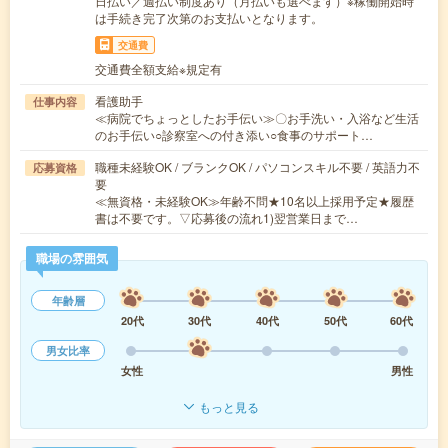
日払い／週払い制度あり（月払いも選べます）※稼働開始時
は手続き完了次第のお支払いとなります。
交通費
交通費全額支給※規定有
看護助手
仕事内容
≪病院でちょっとしたお手伝い≫〇お手洗い・入浴など生活
のお手伝い○診察室への付き添い○食事のサポート…
職種未経験OK / ブランクOK / パソコンスキル不要 / 英語力不
応募資格
要
≪無資格・未経験OK≫年齢不問★10名以上採用予定★履歴
書は不要です。▽応募後の流れ1)翌営業日まで…
職場の雰囲気
年齢層
20代
30代
40代
50代
60代
男女比率
女性
男性
もっと見る