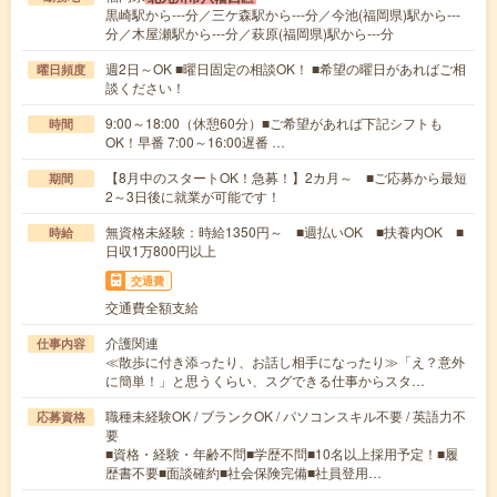
黒崎駅から---分／三ケ森駅から---分／今池(福岡県)駅から---
分／木屋瀬駅から---分／萩原(福岡県)駅から---分
週2日～OK ■曜日固定の相談OK！ ■希望の曜日があればご相
曜日頻度
談ください！
9:00～18:00（休憩60分）■ご希望があれば下記シフトも
時間
OK！早番 7:00～16:00遅番 …
【8月中のスタートOK！急募！】2カ月～ ■ご応募から最短
期間
2～3日後に就業が可能です！
無資格未経験：時給1350円～ ■週払いOK ■扶養内OK ■
時給
日収1万800円以上
交通費
交通費全額支給
介護関連
仕事内容
≪散歩に付き添ったり、お話し相手になったり≫「え？意外
に簡単！」と思うくらい、スグできる仕事からスタ…
職種未経験OK / ブランクOK / パソコンスキル不要 / 英語力不
応募資格
要
■資格・経験・年齢不問■学歴不問■10名以上採用予定！■履
歴書不要■面談確約■社会保険完備■社員登用…