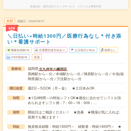
派遣会社
株式会社スタッフサービス メディカル事業本部
未読
掲載日
2026/08/07
NEW
＼日払い×時給1300円／医療行為なし＊付き添
い＊看護サポート
職種未経験OK
交通費別途支給あり
土日祝日が休み
残業なし
WEB登録OK
派遣
福岡県
北九州市八幡西区
勤務地
黒崎駅から---分／本城駅から---分／陣原駅から---分／今池(福
岡県)駅から---分／穴生駅から---分
週2日～5日OK（月～金） ★土日休みOK
曜日頻度
★1日4時間～の時短シフトOK★都合に合わせてシフトが決
時間
められますシフト例：7：00～16：009：…
開始日はご相談ください！ ★急募 ★職場が気に入れば、
期間
長期でも働けます！
無資格未経験：時給1300円～ 経験者：時給1400円～ ★
時給