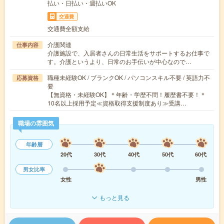
払い・日払い・週払いOK
交通費
交通費全額支給
介護関連
仕事内容
介護施設で、入居者さんの日常生活をサポートするお仕事で
す。介護というより、日常のお手伝いが中心なので…
職種未経験OK / ブランクOK / パソコンスキル不要 / 英語力不
応募資格
要
【無資格・未経験OK】＊年齢・学歴不問！履歴書不要！＊
10名以上採用予定≪資格取得支援制度あり≫受講…
職場の雰囲気
年齢層
20代
30代
40代
50代
60代
男女比率
女性
男性
もっと見る