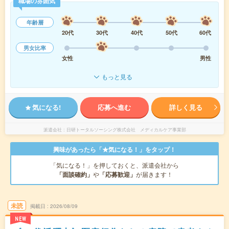
職場の雰囲気
年齢層
20代
30代
40代
50代
60代
男女比率
女性
男性
もっと見る
気になる!
応募へ進む
詳しく見る
派遣会社
日研トータルソーシング株式会社 メディカルケア事業部
興味があったら「★気になる！」をタップ！
「気になる！」を押しておくと、派遣会社から
「面談確約」
や
「応募歓迎」
が届きます！
未読
掲載日
2026/08/09
NEW