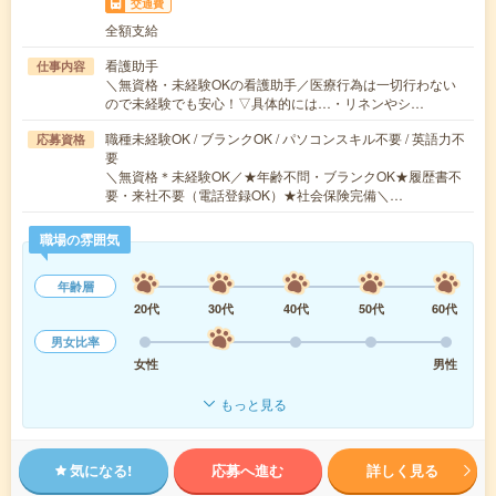
交通費
全額支給
看護助手
仕事内容
＼無資格・未経験OKの看護助手／医療行為は一切行わない
ので未経験でも安心！▽具体的には…・リネンやシ…
職種未経験OK / ブランクOK / パソコンスキル不要 / 英語力不
応募資格
要
＼無資格＊未経験OK／★年齢不問・ブランクOK★履歴書不
要・来社不要（電話登録OK）★社会保険完備＼…
職場の雰囲気
年齢層
20代
30代
40代
50代
60代
男女比率
女性
男性
もっと見る
気になる!
応募へ進む
詳しく見る