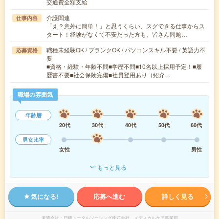
交通費全額支給
介護関連
仕事内容
「え？意外に簡単！」と思うくらい、スグできる仕事からス
タート！経験がなくて不安だった方も、皆さん問題…
職種未経験OK / ブランクOK / パソコンスキル不要 / 英語力不
応募資格
要
■資格・経験・年齢不問■学歴不問■10名以上採用予定！■履
歴書不要■社会保険完備■社員登用あり（紹介…
職場の雰囲気
年齢層
20代
30代
40代
50代
60代
男女比率
女性
男性
もっと見る
気になる!
応募へ進む
詳しく見る
派遣会社
日研トータルソーシング株式会社 メディカルケア事業部