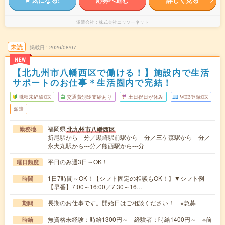
派遣会社
株式会社ニッソーネット
未読
掲載日
2026/08/07
NEW
【北九州市八幡西区で働ける！】施設内で生活
サポートのお仕事＊生活圏内で完結！
職種未経験OK
交通費別途支給あり
土日祝日が休み
WEB登録OK
派遣
福岡県
北九州市八幡西区
勤務地
折尾駅から---分／黒崎駅前駅から---分／三ケ森駅から---分／
永犬丸駅から---分／熊西駅から---分
平日のみ週3日～OK！
曜日頻度
1日7時間～OK！【シフト固定の相談もOK！】▼シフト例
時間
【早番】7:00～16:00／7:30～16…
長期のお仕事です。開始日はご相談ください！ ※急募
期間
無資格未経験：時給1300円～ 経験者：時給1400円～ ※前
時給