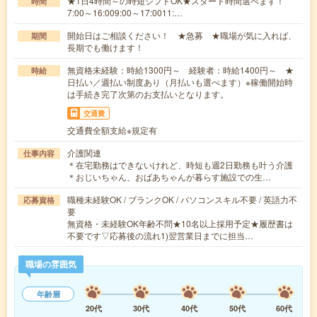
★1日4時間～の時短シフトOK★スタート時間選べます！
時間
7:00～16:009:00～17:0011:…
開始日はご相談ください！ ★急募 ★職場が気に入れば、
期間
長期でも働けます！
無資格未経験：時給1300円～ 経験者：時給1400円～ ★
時給
日払い／週払い制度あり（月払いも選べます）※稼働開始時
は手続き完了次第のお支払いとなります。
交通費
交通費全額支給※規定有
介護関連
仕事内容
＊在宅勤務はできないけれど、時短も週2日勤務も叶う介護
＊おじいちゃん、おばあちゃんが暮らす施設での生…
職種未経験OK / ブランクOK / パソコンスキル不要 / 英語力不
応募資格
要
無資格・未経験OK年齢不問★10名以上採用予定★履歴書は
不要です▽応募後の流れ1)翌営業日までに担当…
職場の雰囲気
年齢層
20代
30代
40代
50代
60代