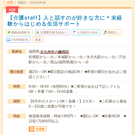
未読
掲載日
2026/08/08
NEW
【介護staff】人と話すのが好きな方に＊未経
験からはじめる生活サポート
職種未経験OK
交通費別途支給あり
土日祝日が休み
残業なし
WEB登録OK
派遣
福岡県
北九州市八幡西区
勤務地
折尾駅から---分／本城駅から---分／永犬丸駅から---分／穴生
駅から---分／西山(福岡県)駅から---分
週2日～OK ■曜日固定の相談OK！ ■希望の曜日があればご相
曜日頻度
談ください！
9:00～18:00（休憩60分）■ご希望があれば下記シフトも
時間
OK！早番 7:00～16:00遅番 …
【8月中のスタートOK！急募！】2カ月～ ■ご応募から最短
期間
2～3日後に就業が可能です！
無資格未経験：時給1350円～ ■週払いOK ■扶養内OK ■
時給
日収1万800円以上
交通費