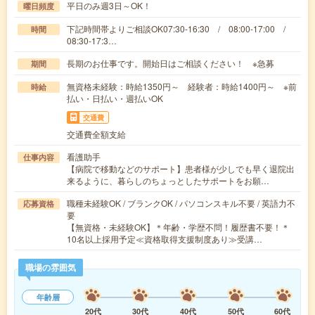
平日のみ週3日～OK！
曜日頻度
下記時間帯よりご相談OK07:30-16:30 / 08:00-17:00 /
時間
08:30-17:3…
長期のお仕事です。開始日はご相談ください！ ※急募
期間
無資格未経験：時給1350円～ 経験者：時給1400円～ ※前
時給
払い・日払い・週払いOK
交通費
交通費全額支給
看護助手
仕事内容
【病院で移動などのサポート】患者様が少しでも早く退院出
来るように、暮らしのちょっとしたサポートをお願…
職種未経験OK / ブランクOK / パソコンスキル不要 / 英語力不
応募資格
要
【無資格・未経験OK】＊年齢・学歴不問！履歴書不要！＊
10名以上採用予定≪資格取得支援制度あり≫受講…
職場の雰囲気
年齢層
20代
30代
40代
50代
60代