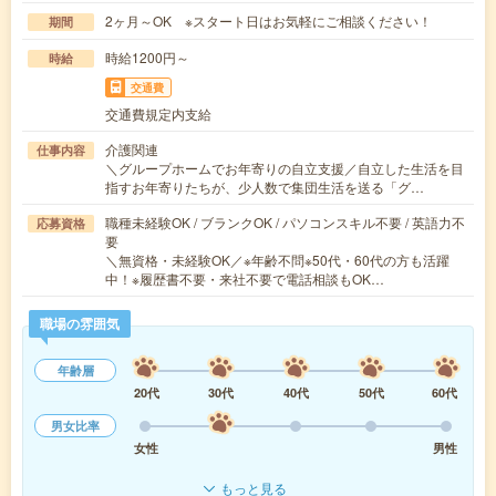
2ヶ月～OK ※スタート日はお気軽にご相談ください！
期間
時給1200円～
時給
交通費
交通費規定内支給
介護関連
仕事内容
＼グループホームでお年寄りの自立支援／自立した生活を目
指すお年寄りたちが、少人数で集団生活を送る「グ…
職種未経験OK / ブランクOK / パソコンスキル不要 / 英語力不
応募資格
要
＼無資格・未経験OK／※年齢不問※50代・60代の方も活躍
中！※履歴書不要・来社不要で電話相談もOK…
職場の雰囲気
年齢層
20代
30代
40代
50代
60代
男女比率
女性
男性
もっと見る