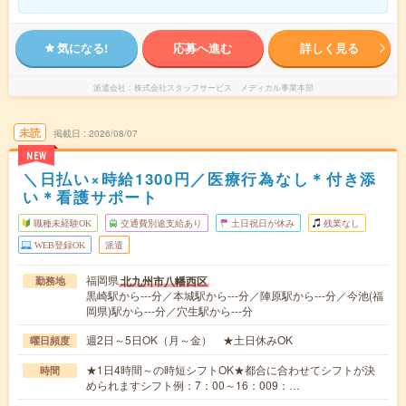
気になる!
応募へ進む
詳しく見る
派遣会社
株式会社スタッフサービス メディカル事業本部
未読
掲載日
2026/08/07
NEW
＼日払い×時給1300円／医療行為なし＊付き添
い＊看護サポート
職種未経験OK
交通費別途支給あり
土日祝日が休み
残業なし
WEB登録OK
派遣
福岡県
北九州市八幡西区
勤務地
黒崎駅から---分／本城駅から---分／陣原駅から---分／今池(福
岡県)駅から---分／穴生駅から---分
週2日～5日OK（月～金） ★土日休みOK
曜日頻度
★1日4時間～の時短シフトOK★都合に合わせてシフトが決
時間
められますシフト例：7：00～16：009：…