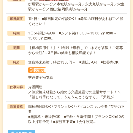
折尾駅から---分／本城駅から---分／永犬丸駅から---分／穴生
駅から---分／西山(福岡県)駅から---分
週4日～ ■曜日固定の相談OK！ ■希望の曜日があればご相談
曜日頻度
ください！
1日5時間からOK！■シフト例(1)8:00～13:00(2)10:00～
時間
15:00(3)12:00…
【積極採用中！】＊1年以上勤務している方が多数！ご応募
期間
から最短2～3日後の就業も相談可能です！
無資格未経験：時給1350円～ ■週払いOK ■扶養内OK
時給
交通費
交通費全額支給
介護関連
仕事内容
／無資格未経験から始める介護施設での生活サポート！＼
「話し相手になって、うんうんとうなずく」「天気が…
職種未経験OK / ブランクOK / パソコンスキル不要 / 英語力不
応募資格
要
■無資格・未経験OK！■年齢・学歴不問！ブランクOK!■10名
以上採用予定！■履歴書不要■社会保険完…