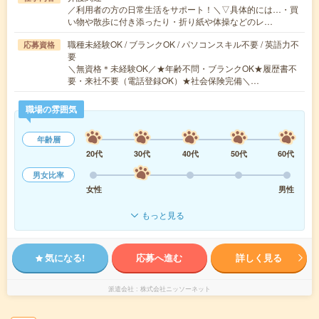
／利用者の方の日常生活をサポート！＼▽具体的には…・買
い物や散歩に付き添ったり・折り紙や体操などのレ…
職種未経験OK / ブランクOK / パソコンスキル不要 / 英語力不
応募資格
要
＼無資格＊未経験OK／★年齢不問・ブランクOK★履歴書不
要・来社不要（電話登録OK）★社会保険完備＼…
職場の雰囲気
年齢層
20代
30代
40代
50代
60代
男女比率
女性
男性
もっと見る
気になる!
応募へ進む
詳しく見る
派遣会社
株式会社ニッソーネット