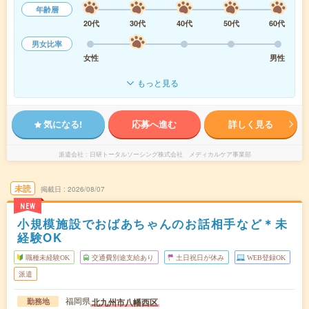
年齢層
20代
30代
40代
50代
60代
男女比率
女性
男性
もっと見る
気になる!
応募へ進む
詳しく見る
派遣会社
日研トータルソーシング株式会社 メディカルケア事業部
未読
掲載日
2026/08/07
NEW
小規模施設でおばあちゃんのお話相手など＊未
経験OK
職種未経験OK
交通費別途支給あり
土日祝日が休み
WEB登録OK
派遣
福岡県
北九州市八幡西区
勤務地