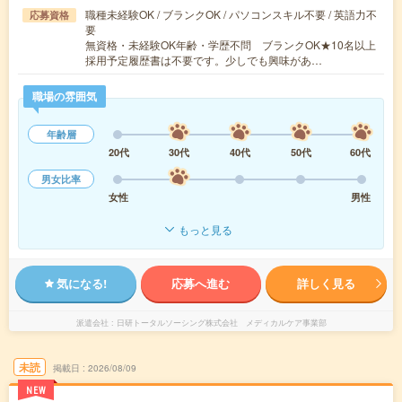
職種未経験OK / ブランクOK / パソコンスキル不要 / 英語力不
応募資格
要
無資格・未経験OK年齢・学歴不問 ブランクOK★10名以上
採用予定履歴書は不要です。少しでも興味があ…
職場の雰囲気
年齢層
20代
30代
40代
50代
60代
男女比率
女性
男性
もっと見る
気になる!
応募へ進む
詳しく見る
派遣会社
日研トータルソーシング株式会社 メディカルケア事業部
未読
掲載日
2026/08/09
NEW