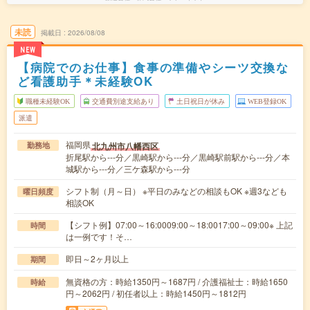
未読
掲載日
2026/08/08
NEW
【病院でのお仕事】食事の準備やシーツ交換な
ど看護助手＊未経験OK
職種未経験OK
交通費別途支給あり
土日祝日が休み
WEB登録OK
派遣
福岡県
北九州市八幡西区
勤務地
折尾駅から---分／黒崎駅から---分／黒崎駅前駅から---分／本
城駅から---分／三ケ森駅から---分
シフト制（月～日） ※平日のみなどの相談もOK ※週3なども
曜日頻度
相談OK
【シフト例】07:00～16:0009:00～18:0017:00～09:00※ 上記
時間
は一例です！そ…
即日～2ヶ月以上
期間
無資格の方：時給1350円～1687円 / 介護福祉士：時給1650
時給
円～2062円 / 初任者以上：時給1450円～1812円