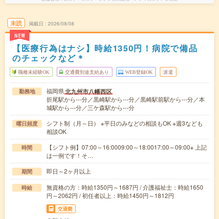
未読
掲載日
2026/08/08
NEW
【医療行為はナシ】時給1350円！病院で備品
のチェックなど＊
職種未経験OK
交通費別途支給あり
WEB登録OK
派遣
福岡県
北九州市八幡西区
勤務地
折尾駅から---分／黒崎駅から---分／黒崎駅前駅から---分／本
城駅から---分／三ケ森駅から---分
シフト制（月～日） ※平日のみなどの相談もOK ※週3なども
曜日頻度
相談OK
【シフト例】07:00～16:0009:00～18:0017:00～09:00※ 上記
時間
は一例です！そ…
即日～2ヶ月以上
期間
無資格の方：時給1350円～1687円 / 介護福祉士：時給1650
時給
円～2062円 / 初任者以上：時給1450円～1812円
交通費