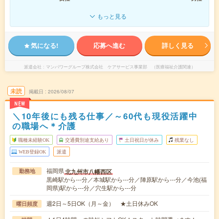
もっと見る
気になる!
応募へ進む
詳しく見る
派遣会社
マンパワーグループ株式会社 ケアサービス事業部 （医療福祉介護関連）
未読
掲載日
2026/08/07
NEW
＼10年後にも残る仕事／～60代も現役活躍中
の職場へ＊介護
職種未経験OK
交通費別途支給あり
土日祝日が休み
残業なし
WEB登録OK
派遣
福岡県
北九州市八幡西区
勤務地
黒崎駅から---分／本城駅から---分／陣原駅から---分／今池(福
岡県)駅から---分／穴生駅から---分
週2日～5日OK（月～金） ★土日休みOK
曜日頻度