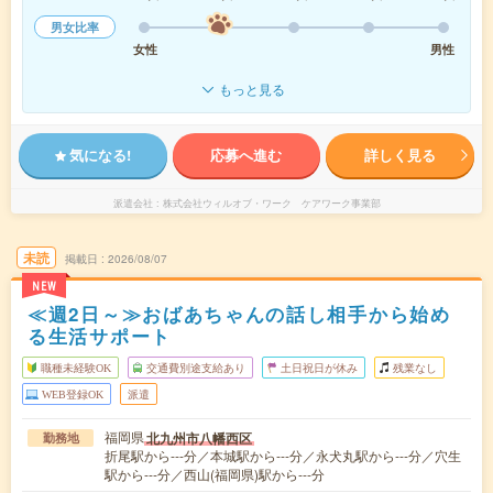
男女比率
女性
男性
もっと見る
気になる!
応募へ進む
詳しく見る
派遣会社
株式会社ウィルオブ・ワーク ケアワーク事業部
未読
掲載日
2026/08/07
NEW
≪週2日～≫おばあちゃんの話し相手から始め
る生活サポート
職種未経験OK
交通費別途支給あり
土日祝日が休み
残業なし
WEB登録OK
派遣
福岡県
北九州市八幡西区
勤務地
折尾駅から---分／本城駅から---分／永犬丸駅から---分／穴生
駅から---分／西山(福岡県)駅から---分