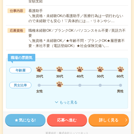
全額支給
看護助手
仕事内容
＼無資格・未経験OKの看護助手／医療行為は一切行わない
ので未経験でも安心！▽具体的には…・リネンやシ…
職種未経験OK / ブランクOK / パソコンスキル不要 / 英語力不
応募資格
要
＼無資格＊未経験OK／★年齢不問・ブランクOK★履歴書不
要・来社不要（電話登録OK）★社会保険完備＼…
職場の雰囲気
年齢層
20代
30代
40代
50代
60代
男女比率
女性
男性
もっと見る
気になる!
応募へ進む
詳しく見る
派遣会社
株式会社ニッソーネット