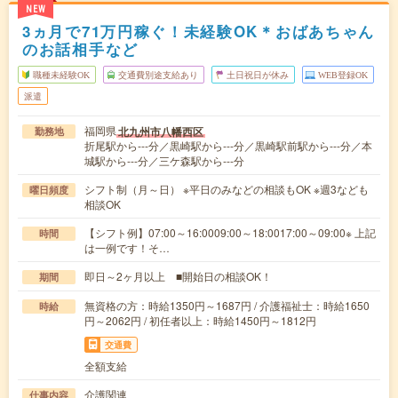
NEW
3ヵ月で71万円稼ぐ！未経験OK＊おばあちゃん
のお話相手など
職種未経験OK
交通費別途支給あり
土日祝日が休み
WEB登録OK
派遣
福岡県
北九州市八幡西区
勤務地
折尾駅から---分／黒崎駅から---分／黒崎駅前駅から---分／本
城駅から---分／三ケ森駅から---分
シフト制（月～日） ※平日のみなどの相談もOK ※週3なども
曜日頻度
相談OK
【シフト例】07:00～16:0009:00～18:0017:00～09:00※ 上記
時間
は一例です！そ…
即日～2ヶ月以上 ■開始日の相談OK！
期間
無資格の方：時給1350円～1687円 / 介護福祉士：時給1650
時給
円～2062円 / 初任者以上：時給1450円～1812円
交通費
全額支給
介護関連
仕事内容