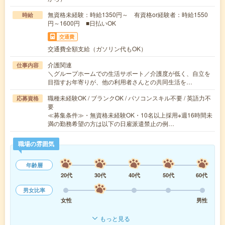
無資格未経験：時給1350円～ 有資格or経験者：時給1550
時給
円～1600円 ■日払いOK
交通費
交通費全額支給（ガソリン代もOK）
介護関連
仕事内容
＼グループホームでの生活サポート／介護度が低く、自立を
目指すお年寄りが、他の利用者さんとの共同生活を…
職種未経験OK / ブランクOK / パソコンスキル不要 / 英語力不
応募資格
要
≪募集条件≫・無資格未経験OK・10名以上採用※週16時間未
満の勤務希望の方は以下の日雇派遣禁止の例…
職場の雰囲気
年齢層
20代
30代
40代
50代
60代
男女比率
女性
男性
もっと見る