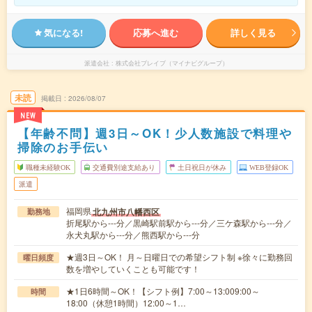
気になる!
応募へ進む
詳しく見る
派遣会社
株式会社ブレイブ（マイナビグループ）
未読
掲載日
2026/08/07
NEW
【年齢不問】週3日～OK！少人数施設で料理や
掃除のお手伝い
職種未経験OK
交通費別途支給あり
土日祝日が休み
WEB登録OK
派遣
福岡県
北九州市八幡西区
勤務地
折尾駅から---分／黒崎駅前駅から---分／三ケ森駅から---分／
永犬丸駅から---分／熊西駅から---分
★週3日～OK！ 月～日曜日での希望シフト制 ※徐々に勤務回
曜日頻度
数を増やしていくことも可能です！
★1日6時間～OK！【シフト例】7:00～13:009:00～
時間
18:00（休憩1時間）12:00～1…