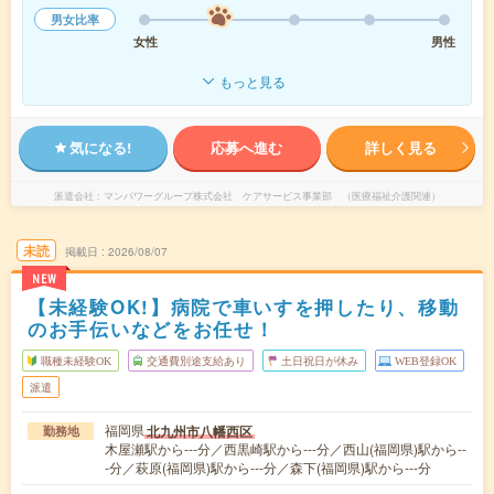
男女比率
女性
男性
もっと見る
気になる!
応募へ進む
詳しく見る
派遣会社
マンパワーグループ株式会社 ケアサービス事業部 （医療福祉介護関連）
未読
掲載日
2026/08/07
NEW
【未経験OK!】病院で車いすを押したり、移動
のお手伝いなどをお任せ！
職種未経験OK
交通費別途支給あり
土日祝日が休み
WEB登録OK
派遣
福岡県
北九州市八幡西区
勤務地
木屋瀬駅から---分／西黒崎駅から---分／西山(福岡県)駅から--
-分／萩原(福岡県)駅から---分／森下(福岡県)駅から---分