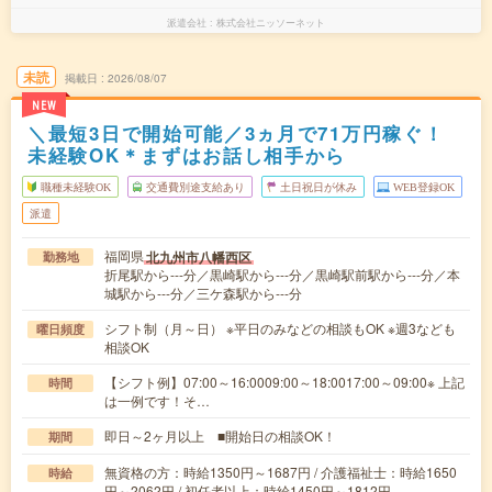
派遣会社
株式会社ニッソーネット
未読
掲載日
2026/08/07
NEW
＼最短3日で開始可能／3ヵ月で71万円稼ぐ！
未経験OK＊まずはお話し相手から
職種未経験OK
交通費別途支給あり
土日祝日が休み
WEB登録OK
派遣
福岡県
北九州市八幡西区
勤務地
折尾駅から---分／黒崎駅から---分／黒崎駅前駅から---分／本
城駅から---分／三ケ森駅から---分
シフト制（月～日） ※平日のみなどの相談もOK ※週3なども
曜日頻度
相談OK
【シフト例】07:00～16:0009:00～18:0017:00～09:00※ 上記
時間
は一例です！そ…
即日～2ヶ月以上 ■開始日の相談OK！
期間
無資格の方：時給1350円～1687円 / 介護福祉士：時給1650
時給
円～2062円 / 初任者以上：時給1450円～1812円