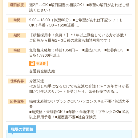
週2日～OK ■曜日固定の相談OK！ ■希望の曜日があればご相
曜日頻度
談ください！
9:00～18:00（休憩60分）■ご希望があれば下記シフトも
時間
OK！早番 7:00～16:00遅番 …
【積極採用中！急募！】＊1年以上勤務している方が多数！
期間
ご応募から最短2～3日後の就業も相談可能です！
無資格未経験：時給1350円～ ■週払いOK ■扶養内OK ■
時給
日収1万800円以上
交通費
交通費全額支給
介護関連
仕事内容
≪お話し相手になるだけでも立派な介護！≫＊お年寄りが昼
間だけ生活のサポートを受けたり、気分転換できる…
職種未経験OK / ブランクOK / パソコンスキル不要 / 英語力不
応募資格
要
■無資格・未経験OK！■年齢・学歴不問！ブランクOK!■10名
以上採用予定！■履歴書不要■社会保険完…
職場の雰囲気