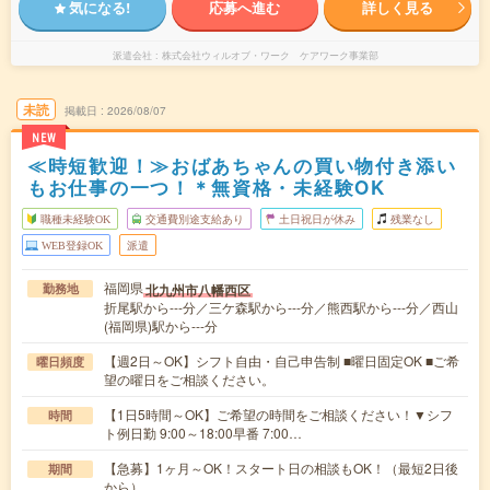
気になる!
応募へ進む
詳しく見る
派遣会社
株式会社ウィルオブ・ワーク ケアワーク事業部
未読
掲載日
2026/08/07
NEW
≪時短歓迎！≫おばあちゃんの買い物付き添い
もお仕事の一つ！＊無資格・未経験OK
職種未経験OK
交通費別途支給あり
土日祝日が休み
残業なし
WEB登録OK
派遣
福岡県
北九州市八幡西区
勤務地
折尾駅から---分／三ケ森駅から---分／熊西駅から---分／西山
(福岡県)駅から---分
【週2日～OK】シフト自由・自己申告制 ■曜日固定OK ■ご希
曜日頻度
望の曜日をご相談ください。
【1日5時間～OK】ご希望の時間をご相談ください！▼シフ
時間
ト例日勤 9:00～18:00早番 7:00…
【急募】1ヶ月～OK！スタート日の相談もOK！（最短2日後
期間
から）