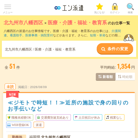
メニュー
気になる!
ログイン
検索
北九州市八幡西区
×
医療・介護・福祉・教育系
のお仕事一覧
八幡西区の派遣のお仕事情報です。医療・介護・福祉・教育系のお仕事には、
介護関
連
、
看護助手
、
医療事務・病院受付
などがあります。さらに、
短期
・
単発
などの期間
や、
職種未経験OK
などのこだわり条件で絞り込んでいただけます。
条件の変更
北九州市八幡西区 / 医療・介護・福祉・教育系
51
1,354
全
件
平均時給:
円
時給順
新着順
未読
掲載日
2026/08/09
NEW
≪ジモトで時短！！≫近所の施設で身の回りの
お手伝いなど
職種未経験OK
交通費別途支給あり
土日祝日が休み
残業なし
WEB登録OK
派遣
福岡県
北九州市八幡西区
勤務地