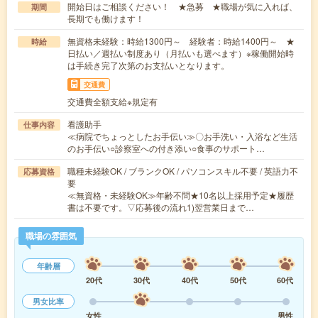
開始日はご相談ください！ ★急募 ★職場が気に入れば、
期間
長期でも働けます！
無資格未経験：時給1300円～ 経験者：時給1400円～ ★
時給
日払い／週払い制度あり（月払いも選べます）※稼働開始時
は手続き完了次第のお支払いとなります。
交通費
交通費全額支給※規定有
看護助手
仕事内容
≪病院でちょっとしたお手伝い≫〇お手洗い・入浴など生活
のお手伝い○診察室への付き添い○食事のサポート…
職種未経験OK / ブランクOK / パソコンスキル不要 / 英語力不
応募資格
要
≪無資格・未経験OK≫年齢不問★10名以上採用予定★履歴
書は不要です。▽応募後の流れ1)翌営業日まで…
職場の雰囲気
年齢層
20代
30代
40代
50代
60代
男女比率
女性
男性