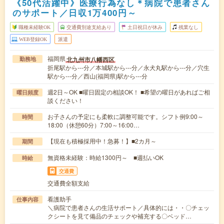
《50代活躍中》医療行為なし＊病院で患者さん
のサポート／日収1万400円～
職種未経験OK
交通費別途支給あり
土日祝日が休み
残業なし
WEB登録OK
派遣
福岡県
北九州市八幡西区
勤務地
折尾駅から---分／本城駅から---分／永犬丸駅から---分／穴生
駅から---分／西山(福岡県)駅から---分
週2日～OK ■曜日固定の相談OK！ ■希望の曜日があればご相
曜日頻度
談ください！
お子さんの予定にも柔軟に調整可能です。シフト例9:00～
時間
18:00（休憩60分）7:00～16:00…
【現在も積極採用中！急募！】■2カ月～
期間
無資格未経験：時給1300円～ ■週払いOK
時給
交通費
交通費全額支給
看護助手
仕事内容
＼病院で患者さんの生活サポート／具体的には・・〇チェッ
クシートを見て備品のチェックや補充する〇ベッド…