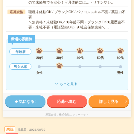
ので未経験でも安心！▽具体的には…・リネンやシ…
職種未経験OK / ブランクOK / パソコンスキル不要 / 英語力不
応募資格
要
＼無資格＊未経験OK／★年齢不問・ブランクOK★履歴書不
要・来社不要（電話登録OK）★社会保険完備＼…
職場の雰囲気
年齢層
20代
30代
40代
50代
60代
男女比率
女性
男性
もっと見る
気になる!
応募へ進む
詳しく見る
派遣会社
株式会社ニッソーネット
未読
掲載日
2026/08/09