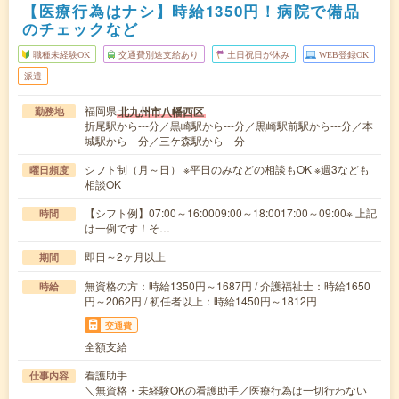
【医療行為はナシ】時給1350円！病院で備品
のチェックなど
職種未経験OK
交通費別途支給あり
土日祝日が休み
WEB登録OK
派遣
福岡県
北九州市八幡西区
勤務地
折尾駅から---分／黒崎駅から---分／黒崎駅前駅から---分／本
城駅から---分／三ケ森駅から---分
シフト制（月～日） ※平日のみなどの相談もOK ※週3なども
曜日頻度
相談OK
【シフト例】07:00～16:0009:00～18:0017:00～09:00※ 上記
時間
は一例です！そ…
即日～2ヶ月以上
期間
無資格の方：時給1350円～1687円 / 介護福祉士：時給1650
時給
円～2062円 / 初任者以上：時給1450円～1812円
交通費
全額支給
看護助手
仕事内容
＼無資格・未経験OKの看護助手／医療行為は一切行わない