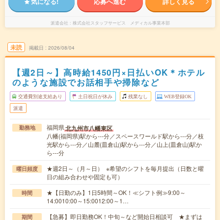
気になる!
応募へ進む
詳しく見る
派遣会社
株式会社スタッフサービス メディカル事業本部
未読
掲載日
2026/08/04
【週2日～】高時給1450円×日払いOK＊ホテル
のような施設でお話相手や掃除など
交通費別途支給あり
土日祝日が休み
残業なし
WEB登録OK
派遣
福岡県
北九州市八幡東区
勤務地
八幡(福岡県)駅から---分／スペースワールド駅から---分／枝
光駅から---分／山麓(皿倉山)駅から---分／山上(皿倉山)駅か
ら---分
★週2日～（月～日） ※希望のシフトを毎月提出（日数と曜
曜日頻度
日の組み合わせや固定も可）
★【日勤のみ】1日5時間～OK！≪シフト例≫9:00～
時間
14:0010:00～15:0012:00～1…
【急募】即日勤務OK！中旬～など開始日相談可 ★まずは
期間