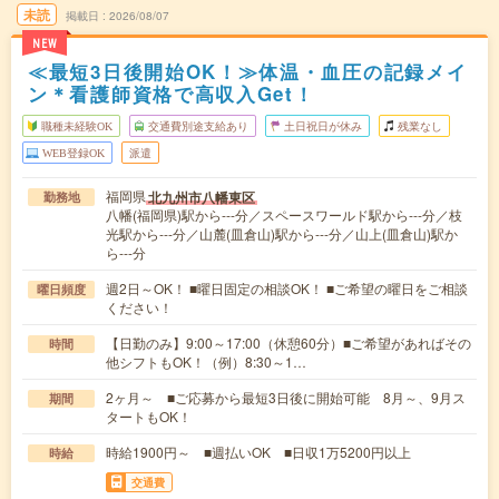
未読
掲載日
2026/08/07
NEW
≪最短3日後開始OK！≫体温・血圧の記録メイ
ン＊看護師資格で高収入Get！
職種未経験OK
交通費別途支給あり
土日祝日が休み
残業なし
WEB登録OK
派遣
福岡県
北九州市八幡東区
勤務地
八幡(福岡県)駅から---分／スペースワールド駅から---分／枝
光駅から---分／山麓(皿倉山)駅から---分／山上(皿倉山)駅か
ら---分
週2日～OK！ ■曜日固定の相談OK！ ■ご希望の曜日をご相談
曜日頻度
ください！
【日勤のみ】9:00～17:00（休憩60分）■ご希望があればその
時間
他シフトもOK！（例）8:30～1…
2ヶ月～ ■ご応募から最短3日後に開始可能 8月～、9月ス
期間
タートもOK！
時給1900円～ ■週払いOK ■日収1万5200円以上
時給
交通費