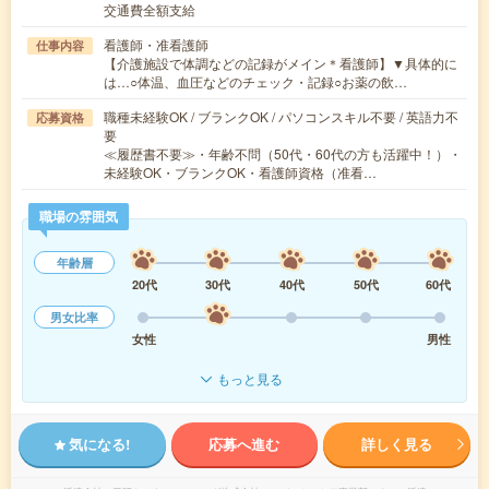
交通費全額支給
看護師・准看護師
仕事内容
【介護施設で体調などの記録がメイン＊看護師】▼具体的に
は…○体温、血圧などのチェック・記録○お薬の飲…
職種未経験OK / ブランクOK / パソコンスキル不要 / 英語力不
応募資格
要
≪履歴書不要≫・年齢不問（50代・60代の方も活躍中！）・
未経験OK・ブランクOK・看護師資格（准看…
職場の雰囲気
年齢層
20代
30代
40代
50代
60代
男女比率
女性
男性
もっと見る
気になる!
応募へ進む
詳しく見る