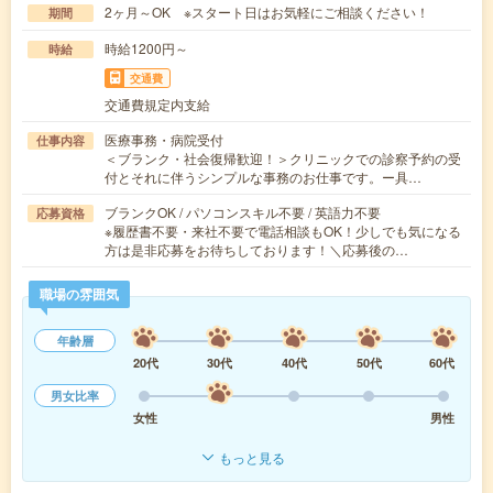
2ヶ月～OK ※スタート日はお気軽にご相談ください！
期間
時給1200円～
時給
交通費
交通費規定内支給
医療事務・病院受付
仕事内容
＜ブランク・社会復帰歓迎！＞クリニックでの診察予約の受
付とそれに伴うシンプルな事務のお仕事です。ー具…
ブランクOK / パソコンスキル不要 / 英語力不要
応募資格
※履歴書不要・来社不要で電話相談もOK！少しでも気になる
方は是非応募をお待ちしております！＼応募後の…
職場の雰囲気
年齢層
20代
30代
40代
50代
60代
男女比率
女性
男性
もっと見る