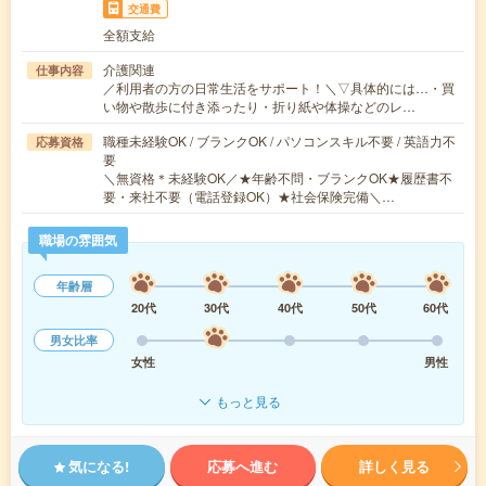
交通費
全額支給
介護関連
仕事内容
／利用者の方の日常生活をサポート！＼▽具体的には…・買
い物や散歩に付き添ったり・折り紙や体操などのレ…
職種未経験OK / ブランクOK / パソコンスキル不要 / 英語力不
応募資格
要
＼無資格＊未経験OK／★年齢不問・ブランクOK★履歴書不
要・来社不要（電話登録OK）★社会保険完備＼…
職場の雰囲気
年齢層
20代
30代
40代
50代
60代
男女比率
女性
男性
もっと見る
気になる!
応募へ進む
詳しく見る