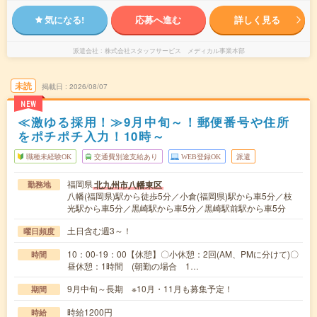
気になる!
応募へ進む
詳しく見る
派遣会社
株式会社スタッフサービス メディカル事業本部
未読
掲載日
2026/08/07
NEW
≪激ゆる採用！≫9月中旬～！郵便番号や住所
をポチポチ入力！10時～
職種未経験OK
交通費別途支給あり
WEB登録OK
派遣
福岡県
北九州市八幡東区
勤務地
八幡(福岡県)駅から徒歩5分／小倉(福岡県)駅から車5分／枝
光駅から車5分／黒崎駅から車5分／黒崎駅前駅から車5分
土日含む週3～！
曜日頻度
10：00-19：00【休憩】〇小休憩：2回(AM、PMに分けて)〇
時間
昼休憩：1時間 (朝勤の場合 1…
9月中旬～長期 ※10月・11月も募集予定！
期間
時給1200円
時給