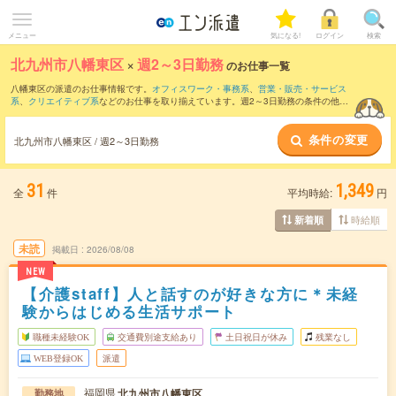
メニュー
気になる!
ログイン
検索
北九州市八幡東区
×
週2～3日勤務
のお仕事一覧
八幡東区の派遣のお仕事情報です。
オフィスワーク・事務系
、
営業・販売・サービス
系
、
クリエイティブ系
などのお仕事を取り揃えています。週2～3日勤務の条件の他
に、
交通費別途支給あり
、
職種未経験OK
、
友だちと一緒の応募OK
などのこだわり条
件も取り揃えています。
条件の変更
北九州市八幡東区 / 週2～3日勤務
31
1,349
全
件
平均時給:
円
時給順
新着順
未読
掲載日
2026/08/08
NEW
【介護staff】人と話すのが好きな方に＊未経
験からはじめる生活サポート
職種未経験OK
交通費別途支給あり
土日祝日が休み
残業なし
WEB登録OK
派遣
福岡県
北九州市八幡東区
勤務地