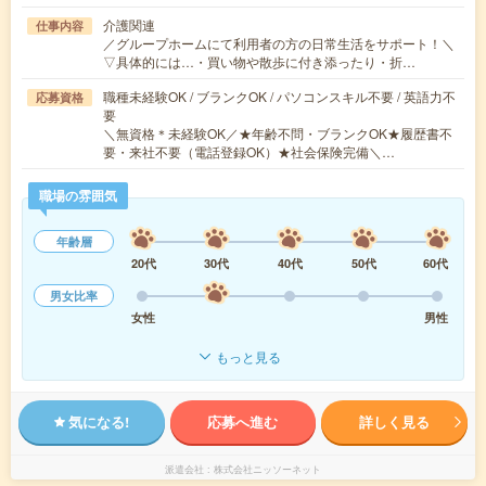
介護関連
仕事内容
／グループホームにて利用者の方の日常生活をサポート！＼
▽具体的には…・買い物や散歩に付き添ったり・折…
職種未経験OK / ブランクOK / パソコンスキル不要 / 英語力不
応募資格
要
＼無資格＊未経験OK／★年齢不問・ブランクOK★履歴書不
要・来社不要（電話登録OK）★社会保険完備＼…
職場の雰囲気
年齢層
20代
30代
40代
50代
60代
男女比率
女性
男性
もっと見る
気になる!
応募へ進む
詳しく見る
派遣会社
株式会社ニッソーネット