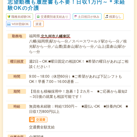
志望動機も履歴書も不要！日収1万円～＊未経
験OKの介護
職種未経験OK
交通費別途支給あり
土日祝日が休み
残業なし
WEB登録OK
派遣
福岡県
北九州市八幡東区
勤務地
八幡(福岡県)駅から---分／スペースワールド駅から---分／枝
光駅から---分／山麓(皿倉山)駅から---分／山上(皿倉山)駅か
ら---分
週2日～OK ■曜日固定の相談OK！ ■希望の曜日があればご相
曜日頻度
談ください！
9:00～18:00（休憩60分）■ご希望があれば下記シフトも
時間
OK！早番 7:00～16:00遅番 …
【現在も積極採用中！急募！】2カ月～ ■ご応募から最短2
期間
～3日後の就業も相談可能です！
無資格未経験：時給1350円～ ■週払いOK ■扶養内OK ■
時給
日収1万800円以上
交通費
交通費全額支給
介護関連
仕事内容