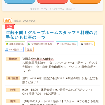
派遣会社
ギグワークスアドバリュー株式会社
未読
掲載日
2026/08/06
NEW
年齢不問！グループホームスタッフ＊料理のお
手伝いも仕事の一つ
職種未経験OK
交通費別途支給あり
土日祝日が休み
残業なし
WEB登録OK
派遣
福岡県
北九州市八幡東区
勤務地
八幡(福岡県)駅から---分／スペースワールド駅から---分／枝
光駅から---分／山麓(皿倉山)駅から---分／山上(皿倉山)駅か
ら---分
週2日～OK ■曜日固定の相談OK！ ■希望の曜日があればご相
曜日頻度
談ください！
9:00～18:00（休憩60分）■ご希望があれば下記シフトも
時間
OK！早番 7:00～16:00遅番 …
【8月中のスタートOK！急募！】2カ月～ ■ご応募から最短
期間
2～3日後に就業が可能です！