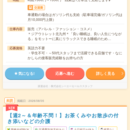
交通費
車通勤の場合はガソリン代も支給（駐車場完備/ガソリン代は
月10,000円上限）
販売（アパレル・ファッション・コスメ）
仕事内容
＊ジアウトレット北九州＊「良い睡眠は、良い人生につなが
る」をモットーに真にリラックスできる睡眠のため…
英語力不要
応募資格
・学生不可・～50代スタッフまで活躍できる店舗です・なに
かしらの接客販売経験をお持ちの方
気になる!
応募へ進む
詳しく見る
派遣会社
株式会社シーエーセールススタッフ
未読
掲載日
2026/08/05
NEW
【週2～＆年齢不問！】お茶くみやお散歩の付
き添いなどの介護
職種未経験OK
交通費別途支給あり
土日祝日が休み
残業なし