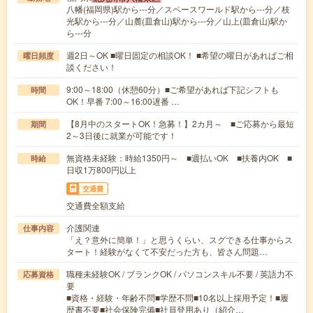
八幡(福岡県)駅から---分／スペースワールド駅から---分／枝
光駅から---分／山麓(皿倉山)駅から---分／山上(皿倉山)駅か
ら---分
週2日～OK ■曜日固定の相談OK！ ■希望の曜日があればご相
曜日頻度
談ください！
9:00～18:00（休憩60分）■ご希望があれば下記シフトも
時間
OK！早番 7:00～16:00遅番 …
【8月中のスタートOK！急募！】2カ月～ ■ご応募から最短
期間
2～3日後に就業が可能です！
無資格未経験：時給1350円～ ■週払いOK ■扶養内OK ■
時給
日収1万800円以上
交通費
交通費全額支給
介護関連
仕事内容
「え？意外に簡単！」と思うくらい、スグできる仕事からス
タート！経験がなくて不安だった方も、皆さん問題…
職種未経験OK / ブランクOK / パソコンスキル不要 / 英語力不
応募資格
要
■資格・経験・年齢不問■学歴不問■10名以上採用予定！■履
歴書不要■社会保険完備■社員登用あり（紹介…