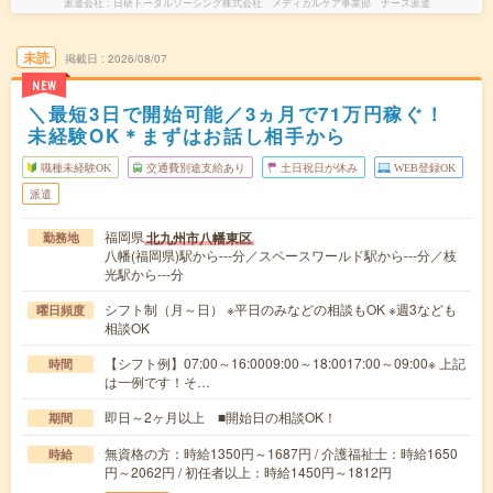
派遣会社
日研トータルソーシング株式会社 メディカルケア事業部 ナース派遣
未読
掲載日
2026/08/07
NEW
＼最短3日で開始可能／3ヵ月で71万円稼ぐ！
未経験OK＊まずはお話し相手から
職種未経験OK
交通費別途支給あり
土日祝日が休み
WEB登録OK
派遣
福岡県
北九州市八幡東区
勤務地
八幡(福岡県)駅から---分／スペースワールド駅から---分／枝
光駅から---分
シフト制（月～日） ※平日のみなどの相談もOK ※週3なども
曜日頻度
相談OK
【シフト例】07:00～16:0009:00～18:0017:00～09:00※ 上記
時間
は一例です！そ…
即日～2ヶ月以上 ■開始日の相談OK！
期間
無資格の方：時給1350円～1687円 / 介護福祉士：時給1650
時給
円～2062円 / 初任者以上：時給1450円～1812円