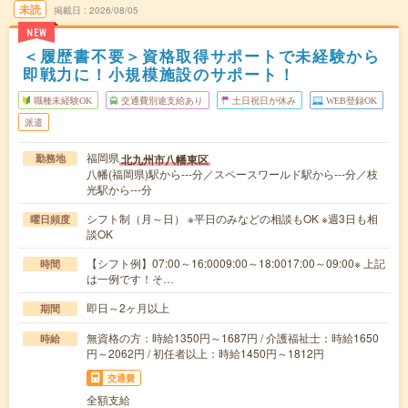
未読
掲載日
2026/08/05
NEW
＜履歴書不要＞資格取得サポートで未経験から
即戦力に！小規模施設のサポート！
職種未経験OK
交通費別途支給あり
土日祝日が休み
WEB登録OK
派遣
福岡県
北九州市八幡東区
勤務地
八幡(福岡県)駅から---分／スペースワールド駅から---分／枝
光駅から---分
シフト制（月～日） ※平日のみなどの相談もOK ※週3日も相
曜日頻度
談OK
【シフト例】07:00～16:0009:00～18:0017:00～09:00※ 上記
時間
は一例です！そ…
即日～2ヶ月以上
期間
無資格の方：時給1350円～1687円 / 介護福祉士：時給1650
時給
円～2062円 / 初任者以上：時給1450円～1812円
交通費
全額支給