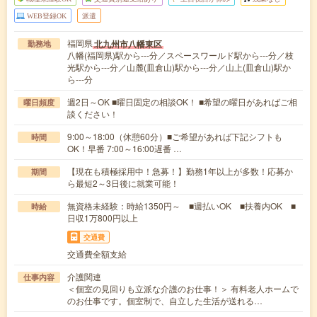
WEB登録OK
派遣
福岡県
北九州市八幡東区
勤務地
八幡(福岡県)駅から---分／スペースワールド駅から---分／枝
光駅から---分／山麓(皿倉山)駅から---分／山上(皿倉山)駅か
ら---分
週2日～OK ■曜日固定の相談OK！ ■希望の曜日があればご相
曜日頻度
談ください！
9:00～18:00（休憩60分）■ご希望があれば下記シフトも
時間
OK！早番 7:00～16:00遅番 …
【現在も積極採用中！急募！】勤務1年以上が多数！応募か
期間
ら最短2～3日後に就業可能！
無資格未経験：時給1350円～ ■週払いOK ■扶養内OK ■
時給
日収1万800円以上
交通費
交通費全額支給
介護関連
仕事内容
＜個室の見回りも立派な介護のお仕事！＞ 有料老人ホームで
のお仕事です。個室制で、自立した生活が送れる…