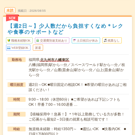
未読
掲載日
2026/08/05
NEW
【週2日～】少人数だから負担すくなめ＊レク
や食事のサポートなど
職種未経験OK
交通費別途支給あり
土日祝日が休み
残業なし
WEB登録OK
派遣
福岡県
北九州市八幡東区
勤務地
八幡(福岡県)駅から---分／スペースワールド駅から---分／枝
光駅から---分／山麓(皿倉山)駅から---分／山上(皿倉山)駅か
ら---分
週2日～OK ■曜日固定の相談OK！ ■希望の曜日があればご相
曜日頻度
談ください！
9:00～18:00（休憩60分）■ご希望があれば下記シフトも
時間
OK！早番 7:00～16:00遅番 …
【積極採用中！急募！】＊1年以上勤務している方が多数！
期間
ご応募から最短2～3日後の就業も相談可能です！
無資格未経験：時給1350円～ ■週払いOK ■扶養内OK ■
時給
日収1万800円以上