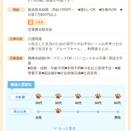
無資格未経験：時給1350円～ ■週払いOK ■扶養内OK ■
時給
日収1万800円以上
交通費
交通費全額支給
介護関連
仕事内容
≪自立した生活のための見守りやお手伝い！≫お年寄りが少
人数で生活する「グループホーム」。利用者さんが…
職種未経験OK / ブランクOK / パソコンスキル不要 / 英語力不
応募資格
要
■資格・経験・年齢不問■学歴不問■10名以上採用予定！■履
歴書不要■面談確約■社会保険完備■社員登用…
職場の雰囲気
年齢層
20代
30代
40代
50代
60代
男女比率
女性
男性
もっと見る