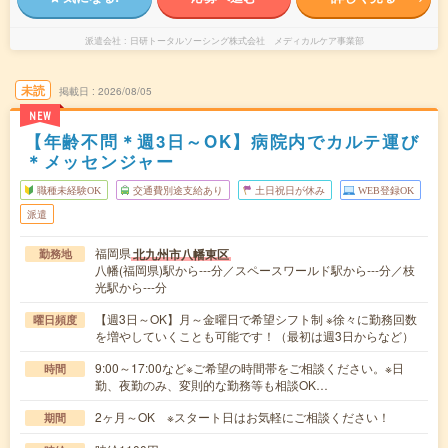
派遣会社
日研トータルソーシング株式会社 メディカルケア事業部
未読
掲載日
2026/08/05
NEW
【年齢不問＊週3日～OK】病院内でカルテ運び
＊メッセンジャー
職種未経験OK
交通費別途支給あり
土日祝日が休み
WEB登録OK
派遣
福岡県
北九州市八幡東区
勤務地
八幡(福岡県)駅から---分／スペースワールド駅から---分／枝
光駅から---分
【週3日～OK】月～金曜日で希望シフト制 ※徐々に勤務回数
曜日頻度
を増やしていくことも可能です！（最初は週3日からなど）
9:00～17:00など※ご希望の時間帯をご相談ください。※日
時間
勤、夜勤のみ、変則的な勤務等も相談OK…
2ヶ月～OK ※スタート日はお気軽にご相談ください！
期間