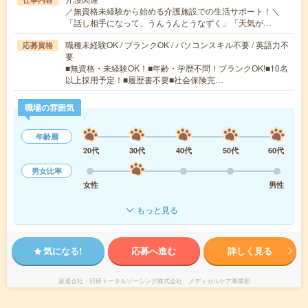
／無資格未経験から始める介護施設での生活サポート！＼
「話し相手になって、うんうんとうなずく」「天気が…
職種未経験OK / ブランクOK / パソコンスキル不要 / 英語力不
応募資格
要
■無資格・未経験OK！■年齢・学歴不問！ブランクOK!■10名
以上採用予定！■履歴書不要■社会保険完…
職場の雰囲気
年齢層
20代
30代
40代
50代
60代
男女比率
女性
男性
もっと見る
気になる!
応募へ進む
詳しく見る
派遣会社
日研トータルソーシング株式会社 メディカルケア事業部