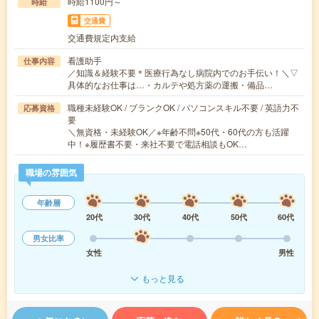
時給1100円～
時給
交通費
交通費規定内支給
看護助手
仕事内容
／知識＆経験不要＊医療行為なし病院内でのお手伝い！＼▽
具体的なお仕事は…・カルテや処方薬の運搬・備品…
職種未経験OK / ブランクOK / パソコンスキル不要 / 英語力不
応募資格
要
＼無資格・未経験OK／※年齢不問※50代・60代の方も活躍
中！※履歴書不要・来社不要で電話相談もOK…
職場の雰囲気
年齢層
20代
30代
40代
50代
60代
男女比率
女性
男性
もっと見る