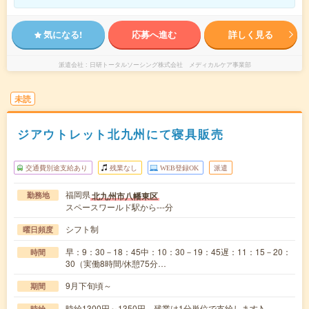
気になる!
応募へ進む
詳しく見る
派遣会社
日研トータルソーシング株式会社 メディカルケア事業部
未読
ジアウトレット北九州にて寝具販売
交通費別途支給あり
残業なし
WEB登録OK
派遣
福岡県
北九州市八幡東区
勤務地
スペースワールド駅から---分
シフト制
曜日頻度
早：9：30－18：45中：10：30－19：45遅：11：15－20：
時間
30（実働8時間/休憩75分…
9月下旬頃～
期間
時給1300円～1350円 残業は1分単位で支給します♪
時給