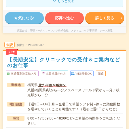
もっと見る
気になる!
応募へ進む
詳しく見る
派遣会社
日研トータルソーシング株式会社 メディカルケア事業部 ナース派遣
未読
掲載日
2026/08/07
NEW
【長期安定】クリニックでの受付＆ご案内など
のお仕事
交通費別途支給あり
土日祝日が休み
WEB登録OK
派遣
福岡県
北九州市八幡東区
勤務地
八幡(福岡県)駅から---分／スペースワールド駅から---分／枝
光駅から---分
【週3日～OK】月～金曜日で希望シフト制 ※徐々に勤務回数
曜日頻度
を増やしていくことも可能です！（最初は週3日からなど）
8:00～17:009:00～18:00など※ご希望の時間帯をご相談くだ
時間
さい。