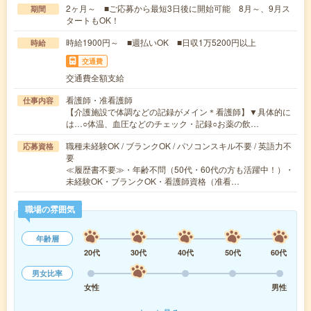
2ヶ月～ ■ご応募から最短3日後に開始可能 8月～、9月ス
期間
タートもOK！
時給1900円～ ■週払いOK ■日収1万5200円以上
時給
交通費
交通費全額支給
看護師・准看護師
仕事内容
【介護施設で体調などの記録がメイン＊看護師】▼具体的に
は…○体温、血圧などのチェック・記録○お薬の飲…
職種未経験OK / ブランクOK / パソコンスキル不要 / 英語力不
応募資格
要
≪履歴書不要≫・年齢不問（50代・60代の方も活躍中！）・
未経験OK・ブランクOK・看護師資格（准看…
職場の雰囲気
年齢層
20代
30代
40代
50代
60代
男女比率
女性
男性