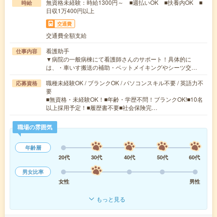
無資格未経験：時給1300円～ ■週払いOK ■扶養内OK ■
時給
日収1万400円以上
交通費
交通費全額支給
看護助手
仕事内容
▼病院の一般病棟にて看護師さんのサポート！具体的に
は、・車いす搬送の補助・ベットメイキングやシーツ交…
職種未経験OK / ブランクOK / パソコンスキル不要 / 英語力不
応募資格
要
■無資格・未経験OK！■年齢・学歴不問！ブランクOK!■10名
以上採用予定！■履歴書不要■社会保険完…
職場の雰囲気
年齢層
20代
30代
40代
50代
60代
男女比率
女性
男性
もっと見る