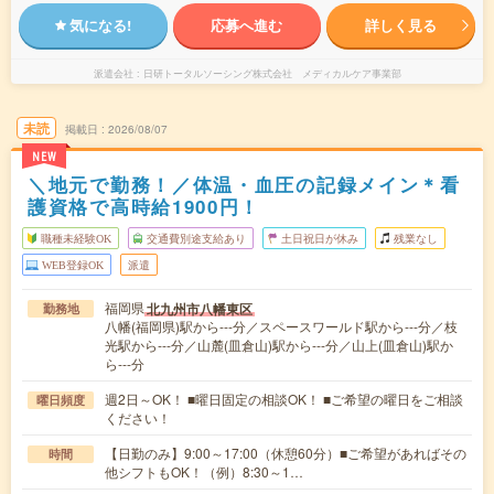
気になる!
応募へ進む
詳しく見る
派遣会社
日研トータルソーシング株式会社 メディカルケア事業部
未読
掲載日
2026/08/07
NEW
＼地元で勤務！／体温・血圧の記録メイン＊看
護資格で高時給1900円！
職種未経験OK
交通費別途支給あり
土日祝日が休み
残業なし
WEB登録OK
派遣
福岡県
北九州市八幡東区
勤務地
八幡(福岡県)駅から---分／スペースワールド駅から---分／枝
光駅から---分／山麓(皿倉山)駅から---分／山上(皿倉山)駅か
ら---分
週2日～OK！ ■曜日固定の相談OK！ ■ご希望の曜日をご相談
曜日頻度
ください！
【日勤のみ】9:00～17:00（休憩60分）■ご希望があればその
時間
他シフトもOK！（例）8:30～1…