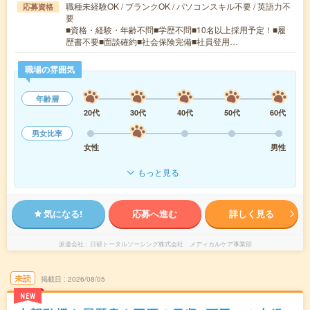
職種未経験OK / ブランクOK / パソコンスキル不要 / 英語力不
応募資格
要
■資格・経験・年齢不問■学歴不問■10名以上採用予定！■履
歴書不要■面談確約■社会保険完備■社員登用…
職場の雰囲気
年齢層
20代
30代
40代
50代
60代
男女比率
女性
男性
もっと見る
気になる!
応募へ進む
詳しく見る
派遣会社
日研トータルソーシング株式会社 メディカルケア事業部
未読
掲載日
2026/08/05
NEW