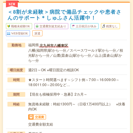
NEW
＜8割が未経験＞病院で備品チェックや患者さ
んのサポート＊しゅふさん活躍中！
職種未経験OK
交通費別途支給あり
土日祝日が休み
残業なし
WEB登録OK
派遣
福岡県
北九州市八幡東区
勤務地
八幡(福岡県)駅から---分／スペースワールド駅から---分／枝
光駅から---分／山麓(皿倉山)駅から---分／山上(皿倉山)駅か
ら---分
週2日～OK ※曜日固定の相談OK
曜日頻度
★スタート時間選べます～シフト例～7:00～16:009:00～
時間
18:0011:00～20:00など…
【現在も積極採用中・急募】2カ月～
期間
無資格未経験：時給1300円～（日収1万400円以上） ※扶養
時給
内OK
交通費
交通費全額支給