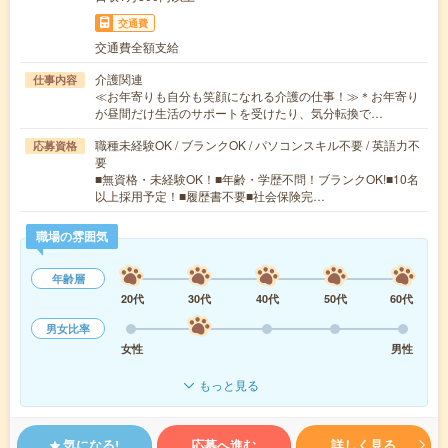
交通費
交通費全額支給
介護関連
仕事内容
≪お年寄りも自分も笑顔になれる介護の仕事！≫＊お年寄り
が昼間だけ生活のサポートを受けたり、気分転換で…
職種未経験OK / ブランクOK / パソコンスキル不要 / 英語力不
応募資格
要
■無資格・未経験OK！■年齢・学歴不問！ブランクOK!■10名
以上採用予定！■履歴書不要■社会保険完…
職場の雰囲気
年齢層
20代
30代
40代
50代
60代
男女比率
女性
男性
もっと見る
気になる!
応募へ進む
詳しく見る