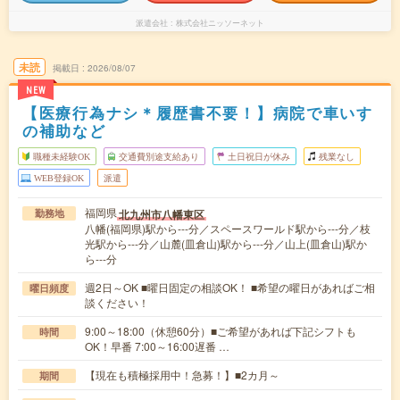
派遣会社
株式会社ニッソーネット
未読
掲載日
2026/08/07
NEW
【医療行為ナシ＊履歴書不要！】病院で車いす
の補助など
職種未経験OK
交通費別途支給あり
土日祝日が休み
残業なし
WEB登録OK
派遣
福岡県
北九州市八幡東区
勤務地
八幡(福岡県)駅から---分／スペースワールド駅から---分／枝
光駅から---分／山麓(皿倉山)駅から---分／山上(皿倉山)駅か
ら---分
週2日～OK ■曜日固定の相談OK！ ■希望の曜日があればご相
曜日頻度
談ください！
9:00～18:00（休憩60分）■ご希望があれば下記シフトも
時間
OK！早番 7:00～16:00遅番 …
【現在も積極採用中！急募！】■2カ月～
期間