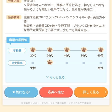
看護助手
仕事内容
＼看護師さんのサポート業務／医療行為は一切なし人の命を
預かるような難しい仕事ではなく、患者様が快適に…
職種未経験OK / ブランクOK / パソコンスキル不要 / 英語力不
応募資格
要
無資格・未経験OK年齢・学歴不問 ブランクOK★10名以上
採用予定履歴書は不要です。少しでも興味があ…
職場の雰囲気
年齢層
20代
30代
40代
50代
60代
男女比率
女性
男性
もっと見る
気になる!
応募へ進む
詳しく見る
派遣会社
日研トータルソーシング株式会社 メディカルケア事業部