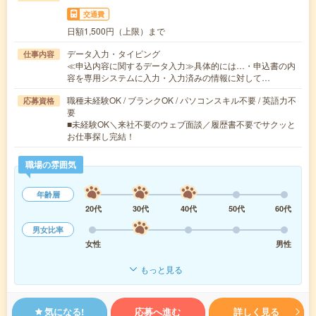
交通費
日額1,500円（上限）まで
データ入力・タイピング
仕事内容
≪申込内容に関するデータ入力≫具体的には…・申込書の内
容を専用システムに入力・入力済みの情報に対して…
職種未経験OK / ブランクOK / パソコンスキル不要 / 英語力不
応募資格
要
■未経験OK＼来社不要のウェブ面談／履歴書不要でサクッと
お仕事探し完結！
職場の雰囲気
年齢層
20代
30代
40代
50代
60代
男女比率
女性
男性
もっと見る
気になる!
応募へ進む
詳しく見る