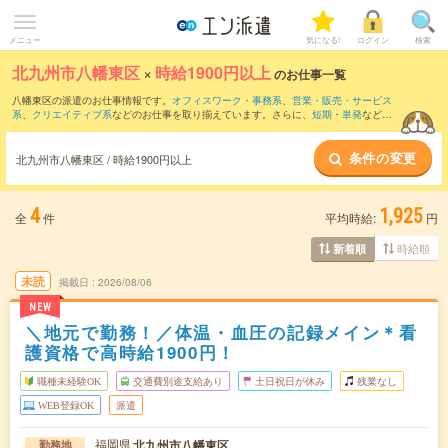
メニュー
気になる!
ログイン
検索
北九州市八幡東区
×
時給1900円以上
のお仕事一覧
八幡東区の派遣のお仕事情報です。
オフィスワーク・事務系
、
営業・販売・サービス
系
、
クリエイティブ系
などのお仕事を取り揃えています。さらに、
短期
・
単発
などの
期間や、
職種未経験OK
などのこだわり条件で絞り込んでいただけます。
条件の変更
北九州市八幡東区 / 時給1900円以上
4
1,925
全
件
平均時給:
円
時給順
新着順
未読
掲載日
2026/08/06
NEW
＼地元で勤務！／体温・血圧の記録メイン＊看
護資格で高時給1900円！
職種未経験OK
交通費別途支給あり
土日祝日が休み
残業なし
WEB登録OK
派遣
福岡県
北九州市八幡東区
勤務地