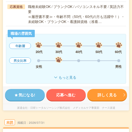
職種未経験OK / ブランクOK / パソコンスキル不要 / 英語力不
応募資格
要
≪履歴書不要≫・年齢不問（50代・60代の方も活躍中！）・
未経験OK・ブランクOK・看護師資格（准看…
職場の雰囲気
年齢層
20代
30代
40代
50代
60代
男女比率
女性
男性
もっと見る
気になる!
応募へ進む
詳しく見る
派遣会社
日研トータルソーシング株式会社 メディカルケア事業部 ナース派遣
未読
掲載日
2026/07/31