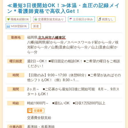
≪最短3日後開始OK！≫体温・血圧の記録メイ
ン＊看護師資格で高収入Get！
職種未経験OK
交通費別途支給あり
土日祝日が休み
残業なし
WEB登録OK
派遣
福岡県
北九州市八幡東区
勤務地
八幡(福岡県)駅から---分／スペースワールド駅から---分／枝
光駅から---分／山麓(皿倉山)駅から---分／山上(皿倉山)駅か
ら---分
週2日～OK！ ■曜日固定の相談OK！ ■ご希望の曜日をご相談
曜日頻度
ください！
【日勤のみ】9:00～17:00（休憩60分）■ご希望があればその
時間
他シフトもOK！（例）8:30～1…
2ヶ月～ ■ご応募から最短3日後に開始可能 8月～、9月ス
期間
タートもOK！
時給1900円～ ■週払いOK ■日収1万5200円以上
時給
交通費
交通費全額支給
看護師・准看護師
仕事内容