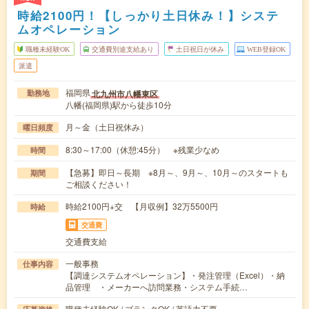
時給2100円！【しっかり土日休み！】システ
ムオペレーション
職種未経験OK
交通費別途支給あり
土日祝日が休み
WEB登録OK
派遣
福岡県
北九州市八幡東区
勤務地
八幡(福岡県)駅から徒歩10分
月～金（土日祝休み）
曜日頻度
8:30～17:00（休憩:45分） ※残業少なめ
時間
【急募】即日～長期 ※8月～、9月～、10月～のスタートも
期間
ご相談ください！
時給2100円+交 【月収例】32万5500円
時給
交通費
交通費支給
一般事務
仕事内容
【調達システムオペレーション】・発注管理（Excel）・納
品管理 ・メーカーへ訪問業務・システム手続…
職種未経験OK / ブランクOK / 英語力不要