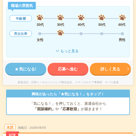
職場の雰囲気
年齢層
20代
30代
40代
50代
60代
男女比率
女性
男性
もっと見る
気になる!
応募へ進む
詳しく見る
派遣会社
日研トータルソーシング株式会社 メディカルケア事業部 ナース派遣
興味があったら「★気になる！」をタップ！
「気になる！」を押しておくと、派遣会社から
「面談確約」
や
「応募歓迎」
が届きます！
未読
掲載日
2026/08/05
NEW