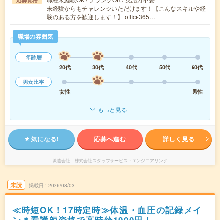
応募資格
未経験からもチャレンジいただけます！【こんなスキルや経
験のある方を歓迎します！】 office365…
職場の雰囲気
年齢層
20代
30代
40代
50代
60代
男女比率
女性
男性
もっと見る
気になる!
応募へ進む
詳しく見る
派遣会社
株式会社スタッフサービス・エンジニアリング
未読
掲載日
2026/08/03
≪時短OK！17時定時≫体温・血圧の記録メイ
ン＊看護師資格で高時給1900円！