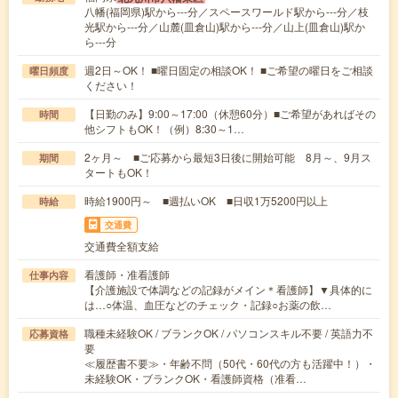
八幡(福岡県)駅から---分／スペースワールド駅から---分／枝
光駅から---分／山麓(皿倉山)駅から---分／山上(皿倉山)駅か
ら---分
週2日～OK！ ■曜日固定の相談OK！ ■ご希望の曜日をご相談
曜日頻度
ください！
【日勤のみ】9:00～17:00（休憩60分）■ご希望があればその
時間
他シフトもOK！（例）8:30～1…
2ヶ月～ ■ご応募から最短3日後に開始可能 8月～、9月ス
期間
タートもOK！
時給1900円～ ■週払いOK ■日収1万5200円以上
時給
交通費
交通費全額支給
看護師・准看護師
仕事内容
【介護施設で体調などの記録がメイン＊看護師】▼具体的に
は…○体温、血圧などのチェック・記録○お薬の飲…
職種未経験OK / ブランクOK / パソコンスキル不要 / 英語力不
応募資格
要
≪履歴書不要≫・年齢不問（50代・60代の方も活躍中！）・
未経験OK・ブランクOK・看護師資格（准看…