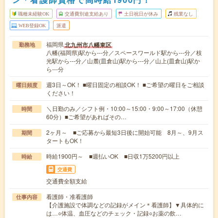
職種未経験OK
交通費別途支給あり
土日祝日が休み
残業なし
WEB登録OK
派遣
福岡県
北九州市八幡東区
勤務地
八幡(福岡県)駅から---分／スペースワールド駅から---分／枝
光駅から---分／山麓(皿倉山)駅から---分／山上(皿倉山)駅か
ら---分
週3日～OK！ ■曜日固定の相談OK！ ■ご希望の曜日をご相談
曜日頻度
ください！
＼日勤のみ／シフト例・10:00～15:00・9:00～17:00（休憩
時間
60分）■ご希望があればその…
2ヶ月～ ■ご応募から最短3日後に開始可能 8月～、9月ス
期間
タートもOK！
時給1900円～ ■週払いOK ■日収1万5200円以上
時給
交通費
交通費全額支給
看護師・准看護師
仕事内容
【介護施設で体調などの記録がメイン＊看護師】▼具体的に
は…○体温、血圧などのチェック・記録○お薬の飲…