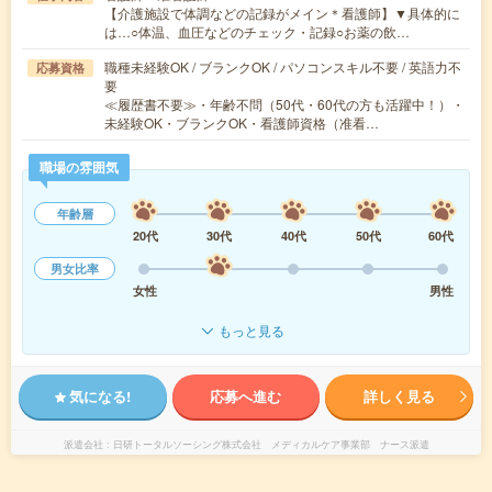
【介護施設で体調などの記録がメイン＊看護師】▼具体的に
は…○体温、血圧などのチェック・記録○お薬の飲…
職種未経験OK / ブランクOK / パソコンスキル不要 / 英語力不
応募資格
要
≪履歴書不要≫・年齢不問（50代・60代の方も活躍中！）・
未経験OK・ブランクOK・看護師資格（准看…
職場の雰囲気
年齢層
20代
30代
40代
50代
60代
男女比率
女性
男性
もっと見る
気になる!
応募へ進む
詳しく見る
派遣会社
日研トータルソーシング株式会社 メディカルケア事業部 ナース派遣