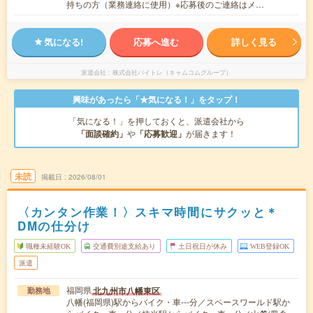
持ちの方（業務連絡に使用）※応募後のご連絡はメ…
気になる!
応募へ進む
詳しく見る
派遣会社
株式会社バイトレ（キャムコムグループ）
興味があったら「★気になる！」をタップ！
「気になる！」を押しておくと、派遣会社から
「面談確約」
や
「応募歓迎」
が届きます！
未読
掲載日
2026/08/01
〈カンタン作業！〉スキマ時間にサクッと＊
DMの仕分け
職種未経験OK
交通費別途支給あり
土日祝日が休み
WEB登録OK
派遣
福岡県
北九州市八幡東区
勤務地
八幡(福岡県)駅からバイク・車---分／スペースワールド駅か