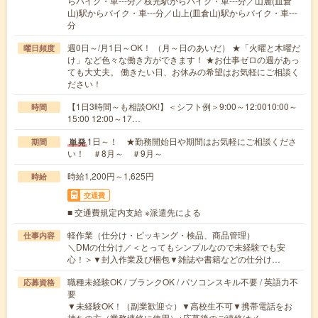
らバイク・車---分／枝光駅からバイク・車---分／山麓(皿倉
山)駅からバイク・車---分／山上(皿倉山)駅からバイク・車---
分
週0日～/月1日～OK！ （月～日のあいだ） ★「火曜と木曜だ
曜日頻度
け」など色々な働き方ができます！ ★お仕事ゼロの週があっ
ても大丈夫。 働きたい日、お休みの希望はお気軽にご相談く
ださい！
【1日3時間～も相談OK!】＜シフト例＞9:00～12:0010:00～
時間
15:00 12:00～17…
1日～！ ★勤務開始日や期間はお気軽にご相談くださ
単発
期間
い！ ＃8月～ ＃9月～
時給1,200円～1,625円
時給
交通費
■ 交通費規定内支給 ※派遣先による
軽作業（仕分け・ピッキング・検品、商品管理）
仕事内容
＼DMの仕分け／＜とってもシンプルなので未経験でも安
心！＞▼封入作業及び梱包▼雑誌や書籍などの仕分け…
職種未経験OK / ブランクOK / パソコンスキル不要 / 英語力不
応募資格
要
▼未経験OK！（副業歓迎☆）▼高校生不可▼携帯電話をお
持ちの方（業務連絡に使用）※応募後のご連絡はメ…