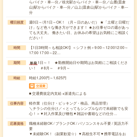
らバイク・車---分／枝光駅からバイク・車---分／山麓(皿倉
山)駅からバイク・車---分／山上(皿倉山)駅からバイク・車---
分
週0日～/月1日～OK！ （月～日のあいだ） ★「土曜と日曜だ
曜日頻度
け」など色々な働き方ができます！ ★お仕事ゼロの週があっ
ても大丈夫。 働きたい日、お休みの希望はお気軽にご相談く
ださい！
【1日3時間～も相談OK!】＜シフト例＞9:00～12:0012:00～
時間
17:00 17:00～22…
1日～！ ★勤務開始日や期間はお気軽にご相談くださ
単発
期間
い！ ＃8月～ ＃9月～
時給1,200円～1,625円
時給
交通費
■ 交通費規定内支給 ※派遣先による
軽作業（仕分け・ピッキング・検品、商品管理）
仕事内容
＼チラシの仕分け／＜とってもシンプルなので未経験でも安
心！＞▼封入作業及び梱包▼雑誌や書籍などの仕分…
職種未経験OK / ブランクOK / パソコンスキル不要 / 英語力不
応募資格
要
▼未経験OK！（副業歓迎☆）▼高校生不可▼携帯電話をお