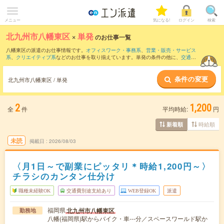
メニュー
気になる!
ログイン
検索
北九州市八幡東区
×
単発
のお仕事一覧
八幡東区の派遣のお仕事情報です。
オフィスワーク・事務系
、
営業・販売・サービス
系
、
クリエイティブ系
などのお仕事を取り揃えています。単発の条件の他に、
交通費
別途支給あり
、
職種未経験OK
、
友だちと一緒の応募OK
などでもお探し頂けます。
条件の変更
北九州市八幡東区 / 単発
2
1,200
全
件
平均時給:
円
時給順
新着順
未読
掲載日
2026/08/03
〈月1日～で副業にピッタリ＊時給1,200円～〉
チラシのカンタン仕分け
職種未経験OK
交通費別途支給あり
WEB登録OK
派遣
福岡県
北九州市八幡東区
勤務地
八幡(福岡県)駅からバイク・車---分／スペースワールド駅か