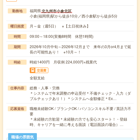
福岡県
北九州市小倉北区
勤務地
小倉(福岡県)駅から徒歩10分／西小倉駅から徒歩5分
月～金（週5日） ※【土日祝休み】
曜日頻度
09:00～18:00(実働8時間 休憩1時間)
時間
2026年10月中旬～2026年12月まで 来年の3月or4月まで延
期間
長の可能性あり！ ※10月～！
時給1400円 月収例 224,000円+残業代
時給
交通費
全額支給
総務・人事・労務
仕事内容
＊システムで年末調整の申込受付＊不備チェック・入力（ダ
ブルチェックあり！）＊システムへ金額修正＊Ex…
職種未経験OK / ブランクOK / パソコンスキル不要 / 英語力不
応募資格
要
＊未経験の方歓迎＊未経験の方でも安心スタート！・登録
時、キャリアを一緒に考える面談（電話面談の場合）…
職場の雰囲気