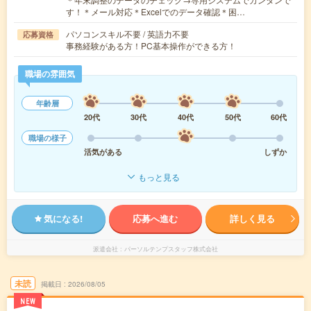
す！＊メール対応＊Excelでのデータ確認＊困…
パソコンスキル不要 / 英語力不要
応募資格
事務経験がある方！PC基本操作ができる方！
職場の雰囲気
年齢層
20代
30代
40代
50代
60代
職場の様子
活気がある
しずか
もっと見る
気になる!
応募へ進む
詳しく見る
派遣会社
パーソルテンプスタッフ株式会社
未読
掲載日
2026/08/05
NEW