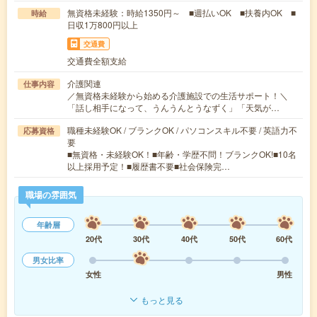
無資格未経験：時給1350円～ ■週払いOK ■扶養内OK ■
時給
日収1万800円以上
交通費
交通費全額支給
介護関連
仕事内容
／無資格未経験から始める介護施設での生活サポート！＼
「話し相手になって、うんうんとうなずく」「天気が…
職種未経験OK / ブランクOK / パソコンスキル不要 / 英語力不
応募資格
要
■無資格・未経験OK！■年齢・学歴不問！ブランクOK!■10名
以上採用予定！■履歴書不要■社会保険完…
職場の雰囲気
年齢層
20代
30代
40代
50代
60代
男女比率
女性
男性
もっと見る