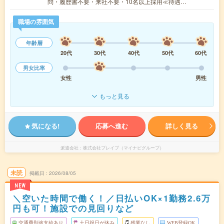
問・履歴書不要・来社不要・10名以上採用≪待遇…
職場の雰囲気
年齢層
20代
30代
40代
50代
60代
男女比率
女性
男性
もっと見る
気になる!
応募へ進む
詳しく見る
派遣会社
株式会社ブレイブ（マイナビグループ）
未読
掲載日
2026/08/05
NEW
＼空いた時間で働く！／日払いOK×1勤務2.6万
円も可！施設での見回りなど
交通費別途支給あり
土日祝日が休み
残業なし
WEB登録OK