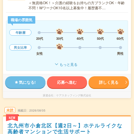
＜無資格OK！＞介護の経験をお持ちの方ブランクOK・年齢
不問！WワークOK10名以上募集中！履歴書不…
職場の雰囲気
年齢層
20代
30代
40代
50代
60代
男女比率
女性
男性
もっと見る
気になる!
応募へ進む
詳しく見る
派遣会社
ケアスタッフィング株式会社
未読
掲載日
2026/08/05
NEW
北九州市小倉北区【週2日～】ホテルライクな
高齢者マンションで生活サポート