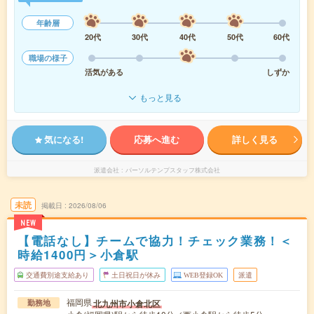
年齢層
20代
30代
40代
50代
60代
職場の様子
活気がある
しずか
もっと見る
気になる!
応募へ進む
詳しく見る
派遣会社
パーソルテンプスタッフ株式会社
未読
掲載日
2026/08/06
NEW
【電話なし】チームで協力！チェック業務！＜
時給1400円＞小倉駅
交通費別途支給あり
土日祝日が休み
WEB登録OK
派遣
福岡県
北九州市小倉北区
勤務地