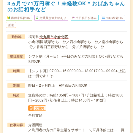
3ヵ月で71万円稼ぐ！未経験OK＊おばあちゃん
のお話相手など
職種未経験OK
交通費別途支給あり
土日祝日が休み
WEB登録OK
派遣
福岡県
北九州市小倉北区
勤務地
小倉(福岡県)駅から---分／西小倉駅から---分／南小倉駅から--
-分／香春口三萩野駅から---分／片野駅から---分
シフト制（月～日） ※平日のみなどの相談もOK ※週3なども
曜日頻度
相談OK
【シフト例】07:00～16:0009:00～18:0017:00～09:00※ 上記
時間
は一例です！そ…
即日～2ヶ月以上 ■開始日の相談OK！
期間
無資格の方：時給1350円～1687円 / 介護福祉士：時給1650
時給
円～2062円 / 初任者以上：時給1450円～1812円
交通費
全額支給
介護関連
仕事内容
／利用者の方の日常生活をサポート！＼▽具体的には…・買