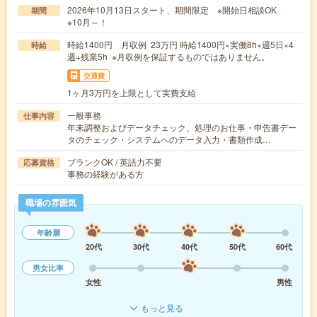
2026年10月13日スタート、期間限定 ※開始日相談OK
期間
※10月～！
時給1400円 月収例 23万円 時給1400円×実働8h×週5日×4
時給
週+残業5h ※月収例を保証するものではありません。
交通費
1ヶ月3万円を上限として実費支給
一般事務
仕事内容
年末調整およびデータチェック、処理のお仕事・申告書デー
タのチェック・システムへのデータ入力・書類作成…
ブランクOK / 英語力不要
応募資格
事務の経験がある方
職場の雰囲気
年齢層
20代
30代
40代
50代
60代
男女比率
女性
男性
もっと見る