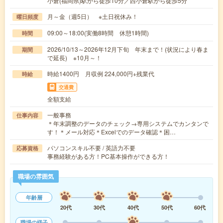
小倉(福岡県)駅から徒歩10分／西小倉駅から徒歩5分
月～金（週5日） ※土日祝休み！
曜日頻度
09:00～18:00(実働8時間 休憩1時間)
時間
2026/10/13～2026年12月下旬 年末まで！(状況により春ま
期間
で延長) ※10月～！
時給1400円 月収例 224,000円+残業代
時給
交通費
全額支給
一般事務
仕事内容
＊年末調整のデータのチェック→専用システムでカンタンで
す！＊メール対応＊Excelでのデータ確認＊困…
パソコンスキル不要 / 英語力不要
応募資格
事務経験がある方！PC基本操作ができる方！
職場の雰囲気
年齢層
20代
30代
40代
50代
60代
職場の様子