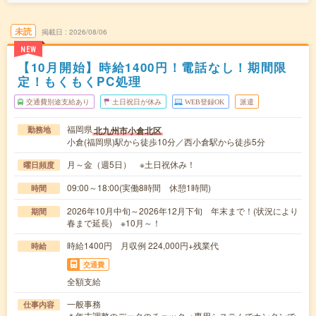
未読
掲載日
2026/08/06
NEW
【10月開始】時給1400円！電話なし！期間限
定！もくもくPC処理
交通費別途支給あり
土日祝日が休み
WEB登録OK
派遣
福岡県
北九州市小倉北区
勤務地
小倉(福岡県)駅から徒歩10分／西小倉駅から徒歩5分
月～金（週5日） ※土日祝休み！
曜日頻度
09:00～18:00(実働8時間 休憩1時間)
時間
2026年10月中旬～2026年12月下旬 年末まで！(状況により
期間
春まで延長) ※10月～！
時給1400円 月収例 224,000円+残業代
時給
交通費
全額支給
一般事務
仕事内容
＊年末調整のデータのチェック→専用システムでカンタンで