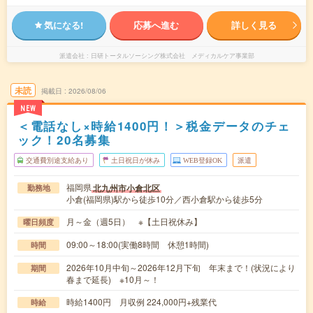
気になる!
応募へ進む
詳しく見る
派遣会社
日研トータルソーシング株式会社 メディカルケア事業部
未読
掲載日
2026/08/06
NEW
＜電話なし×時給1400円！＞税金データのチェ
ック！20名募集
交通費別途支給あり
土日祝日が休み
WEB登録OK
派遣
福岡県
北九州市小倉北区
勤務地
小倉(福岡県)駅から徒歩10分／西小倉駅から徒歩5分
月～金（週5日） ※【土日祝休み】
曜日頻度
09:00～18:00(実働8時間 休憩1時間)
時間
2026年10月中旬～2026年12月下旬 年末まで！(状況により
期間
春まで延長) ※10月～！
時給1400円 月収例 224,000円+残業代
時給