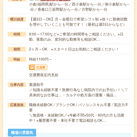
小倉(福岡県)駅から---分／西小倉駅から---分／南小倉駅から--
-分／香春口三萩野駅から---分／片野駅から---分
【週3日～OK】月～金曜日で希望シフト制 ※徐々に勤務回数
曜日頻度
を増やしていくことも可能です！（最初は週3日からなど）
9:00～17:00など※ご希望の時間帯をご相談ください。※日
時間
勤、夜勤のみ、変則的な勤務等も相談OK…
2ヶ月～OK ※スタート日はお気軽にご相談ください！
期間
時給1100円～
時給
交通費
交通費規定内支給
看護助手
仕事内容
／知識＆経験不要＊医療行為なし病院内でのお手伝い！＼▽
具体的なお仕事は…・カルテや処方薬の運搬・備品…
職種未経験OK / ブランクOK / パソコンスキル不要 / 英語力不
応募資格
要
＼無資格・未経験OK／※年齢不問※50代・60代の方も活躍
中！※履歴書不要・来社不要で電話相談もOK…
職場の雰囲気