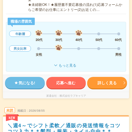
★未経験OK！★履歴書不要応募後の流れ(1)応募フォームか
らご希望のお仕事にエントリー(2)お近くの…
職場の雰囲気
年齢層
20代
30代
40代
50代
60代
男女比率
女性
男性
もっと見る
気になる!
応募へ進む
詳しく見る
派遣会社
株式会社ラブキャリア
未読
掲載日
2026/08/05
NEW
＼週4～でシフト柔軟／通販の発送情報をコツ
コツ入力＊＊髪型・服装・ネイル自由＊＊