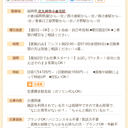
福岡県
北九州市小倉北区
勤務地
小倉(福岡県)駅から---分／西小倉駅から---分／南小倉駅から--
-分／香春口三萩野駅から---分／片野駅から---分
【週2日～OK】シフト自由・自己申告制 ■曜日固定OK ■ご希
曜日頻度
望の曜日をご相談ください。
【夜勤のみ】▽シフト例22:00～翌07:00(休憩60分)★日勤希
時間
望の方は別途ご相談ください！※週…
【最短2日でお仕事スタート！】お試しで1ヶ月～！自分に合
期間
えばそのまま長期もOK！
日収1万4725円～（日勤時給1550円～） ■資格や経験によ
時給
って時給UP ■日払いOK！
交通費
交通費全額支給（ガソリン代もOK）
介護関連
仕事内容
施設を利用されている方々は就寝中ですので各お部屋で、
「なにか異常がないか？」「ちゃんと眠れているか？…
ブランクOK / パソコンスキル不要 / 英語力不要
応募資格
・資格か経験どちらかをお持ちの方・ブランクOK・年齢不