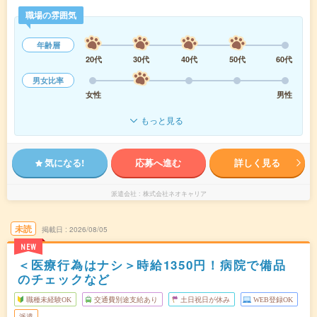
職場の雰囲気
年齢層
20代
30代
40代
50代
60代
男女比率
女性
男性
もっと見る
気になる!
応募へ進む
詳しく見る
派遣会社
株式会社ネオキャリア
未読
掲載日
2026/08/05
NEW
＜医療行為はナシ＞時給1350円！病院で備品
のチェックなど
職種未経験OK
交通費別途支給あり
土日祝日が休み
WEB登録OK
派遣