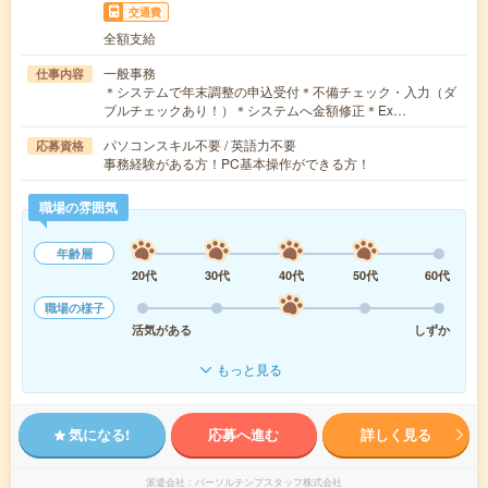
交通費
全額支給
一般事務
仕事内容
＊システムで年末調整の申込受付＊不備チェック・入力（ダ
ブルチェックあり！）＊システムへ金額修正＊Ex…
パソコンスキル不要 / 英語力不要
応募資格
事務経験がある方！PC基本操作ができる方！
職場の雰囲気
年齢層
20代
30代
40代
50代
60代
職場の様子
活気がある
しずか
もっと見る
気になる!
応募へ進む
詳しく見る
派遣会社
パーソルテンプスタッフ株式会社