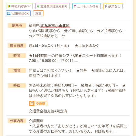
職種未経験OK
交通費別途支給あり
土日祝日が休み
残業なし
WEB登録OK
派遣
福岡県
北九州市小倉北区
勤務地
小倉(福岡県)駅から---分／南小倉駅から---分／片野駅から---
分／平和通駅から---分
週2日～5日OK（月～金） ★土日休みOK
曜日頻度
★1日4時間～の時短シフトOK★スタート時間選べます！
時間
7:00～16:009:00～17:0011:…
開始日はご相談ください！ ★急募 ★職場が気に入れば、
期間
長期でも働けます！
無資格未経験：時給1300円～ 経験者：時給1400円～ ★
時給
日払い／週払い制度あり（月払いも選べます）※稼働開始時
は手続き完了次第のお支払いとなります。
交通費
交通費全額支給※規定有
介護関連
仕事内容
＊入居者の方の「ありがとう」が嬉しい＊お年寄りを笑顔に
する介護のお仕事です。おじいちゃん、おばあちゃ…