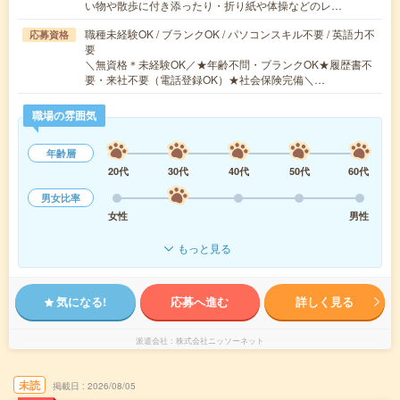
い物や散歩に付き添ったり・折り紙や体操などのレ…
職種未経験OK / ブランクOK / パソコンスキル不要 / 英語力不
応募資格
要
＼無資格＊未経験OK／★年齢不問・ブランクOK★履歴書不
要・来社不要（電話登録OK）★社会保険完備＼…
職場の雰囲気
年齢層
20代
30代
40代
50代
60代
男女比率
女性
男性
もっと見る
気になる!
応募へ進む
詳しく見る
派遣会社
株式会社ニッソーネット
未読
掲載日
2026/08/05