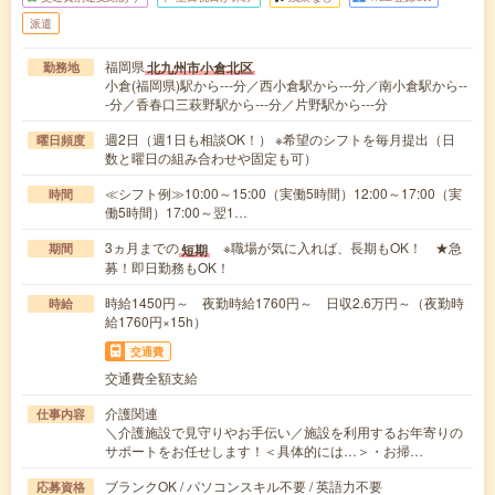
派遣
福岡県
北九州市小倉北区
勤務地
小倉(福岡県)駅から---分／西小倉駅から---分／南小倉駅から--
-分／香春口三萩野駅から---分／片野駅から---分
週2日（週1日も相談OK！） ※希望のシフトを毎月提出（日
曜日頻度
数と曜日の組み合わせや固定も可）
≪シフト例≫10:00～15:00（実働5時間）12:00～17:00（実
時間
働5時間）17:00～翌1…
3ヵ月までの
※職場が気に入れば、長期もOK！ ★急
短期
期間
募！即日勤務もOK！
時給1450円～ 夜勤時給1760円～ 日収2.6万円～（夜勤時
時給
給1760円×15h）
交通費
交通費全額支給
介護関連
仕事内容
＼介護施設で見守りやお手伝い／施設を利用するお年寄りの
サポートをお任せします！＜具体的には…＞・お掃…
ブランクOK / パソコンスキル不要 / 英語力不要
応募資格