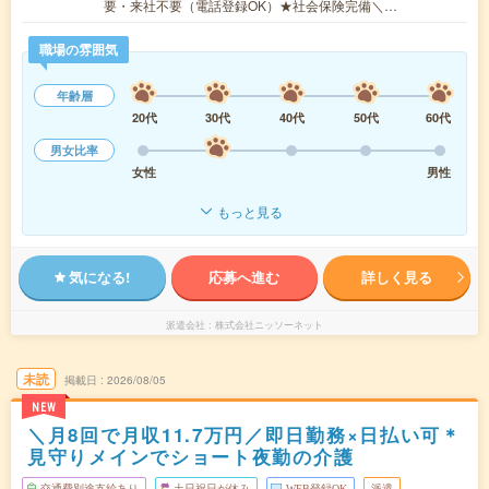
要・来社不要（電話登録OK）★社会保険完備＼…
職場の雰囲気
年齢層
20代
30代
40代
50代
60代
男女比率
女性
男性
もっと見る
気になる!
応募へ進む
詳しく見る
派遣会社
株式会社ニッソーネット
未読
掲載日
2026/08/05
NEW
＼月8回で月収11.7万円／即日勤務×日払い可＊
見守りメインでショート夜勤の介護
交通費別途支給あり
土日祝日が休み
WEB登録OK
派遣