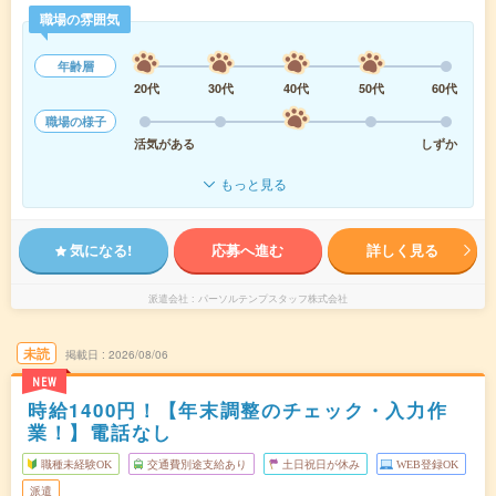
職場の雰囲気
年齢層
20代
30代
40代
50代
60代
職場の様子
活気がある
しずか
もっと見る
気になる!
応募へ進む
詳しく見る
派遣会社
パーソルテンプスタッフ株式会社
未読
掲載日
2026/08/06
NEW
時給1400円！【年末調整のチェック・入力作
業！】電話なし
職種未経験OK
交通費別途支給あり
土日祝日が休み
WEB登録OK
派遣