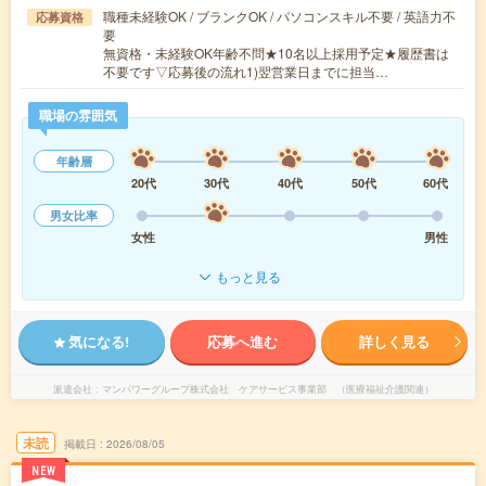
職種未経験OK / ブランクOK / パソコンスキル不要 / 英語力不
応募資格
要
無資格・未経験OK年齢不問★10名以上採用予定★履歴書は
不要です▽応募後の流れ1)翌営業日までに担当…
職場の雰囲気
年齢層
20代
30代
40代
50代
60代
男女比率
女性
男性
もっと見る
気になる!
応募へ進む
詳しく見る
派遣会社
マンパワーグループ株式会社 ケアサービス事業部 （医療福祉介護関連）
未読
掲載日
2026/08/05
NEW