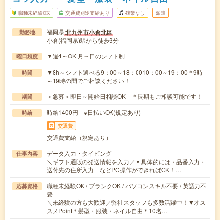
職種未経験OK
交通費別途支給あり
残業なし
派遣
福岡県
北九州市小倉北区
勤務地
小倉(福岡県)駅から徒歩3分
▼週4～OK 月～日のシフト制
曜日頻度
▼8h～シフト選べる9：00～18：0010：00～19：00＊9時
時間
～19時の間でご相談ください！
＜急募＞即日～開始日相談OK ＊長期もご相談可能です！
期間
時給1400円 ※日払いOK(規定あり)
時給
交通費
交通費支給（規定あり）
データ入力・タイピング
仕事内容
＼ギフト通販の発送情報を入力／▼具体的には・品番入力・
送付先の住所入力 などPC操作ができればOK！…
職種未経験OK / ブランクOK / パソコンスキル不要 / 英語力不
応募資格
要
＼未経験の方も大歓迎／弊社スタッフも多数活躍中！▼オス
スメPoint＊髪型・服装・ネイル自由＊10名…