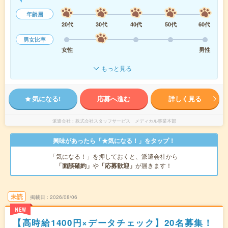
年齢層
20代
30代
40代
50代
60代
男女比率
女性
男性
もっと見る
気になる!
応募へ進む
詳しく見る
派遣会社
株式会社スタッフサービス メディカル事業本部
興味があったら「★気になる！」をタップ！
「気になる！」を押しておくと、派遣会社から
「面談確約」
や
「応募歓迎」
が届きます！
未読
掲載日
2026/08/06
NEW
【高時給1400円×データチェック】20名募集！