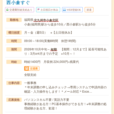
西小倉すぐ
交通費別途支給あり
土日祝日が休み
WEB登録OK
派遣
福岡県
北九州市小倉北区
勤務地
小倉(福岡県)駅から徒歩10分／西小倉駅から徒歩5分
月～金（週5日） ※【土日祝休み】
曜日頻度
09:00～18:00(実働8時間 休憩1時間)
時間
2026年10月中旬～
【期間：12月まで】延長可能性あ
短期
期間
り：3月or4月までの予定 ※10月～！
時給1400円 月収例 224,000円+残業代
時給
交通費
全額支給
一般事務
仕事内容
＊年末調整の申し込みチェック→専用システムで申請内容の
確認・入力操作をします！＊メール対応＊Exce…
パソコンスキル不要 / 英語力不要
応募資格
事務経験がある方！PC基本操作ができる方！※年末調整の処
理経験がある方、歓迎！