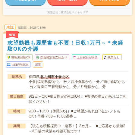
派遣会社
株式会社ネオキャリア
未読
掲載日
2026/08/06
NEW
志望動機も履歴書も不要！日収1万円～＊未経
験OKの介護
職種未経験OK
交通費別途支給あり
土日祝日が休み
残業なし
WEB登録OK
派遣
福岡県
北九州市小倉北区
勤務地
小倉(福岡県)駅から---分／西小倉駅から---分／南小倉駅から--
-分／香春口三萩野駅から---分／片野駅から---分
週2日～OK ■曜日固定の相談OK！ ■希望の曜日があればご相
曜日頻度
談ください！
9:00～18:00（休憩60分）■ご希望があれば下記シフトも
時間
OK！早番 7:00～16:00遅番 …
【現在も積極採用中！急募！】2カ月～ ■ご応募から最短2
期間
～3日後の就業も相談可能です！