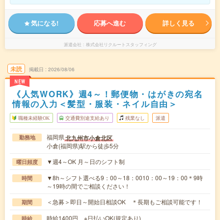
気になる!
応募へ進む
詳しく見る
派遣会社
株式会社リクルートスタッフィング
未読
掲載日
2026/08/06
NEW
《人気WORK》週4～！郵便物・はがきの宛名
情報の入力＜髪型・服装・ネイル自由＞
職種未経験OK
交通費別途支給あり
残業なし
派遣
福岡県
北九州市小倉北区
勤務地
小倉(福岡県)駅から徒歩5分
▼週4～OK 月～日のシフト制
曜日頻度
▼8h～シフト選べる9：00～18：0010：00～19：00＊9時
時間
～19時の間でご相談ください！
＜急募＞即日～開始日相談OK ＊長期もご相談可能です！
期間
時給1400円 ※日払いOK(規定あり)
時給