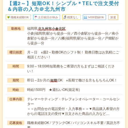
【週2～】短期OK！シンプル＊TELで注文受付
＆内容の入力＠北九州市
職種未経験OK
土日祝日が休み
残業なし
WEB登録OK
派遣
福岡県
北九州市小倉北区
勤務地
小倉(福岡県)駅から徒歩---分／西小倉駅から徒歩---分／南小
倉駅から徒歩---分／八幡(福岡県)駅から徒歩---分／戸畑駅か
ら徒歩---分
月～日 ※週2～勤務OKのシフト制！ 勤務日数はお気軽にご
曜日頻度
相談ください！
9:00～18:00時短勤務をご希望の方もまずはご相談くださ
時間
い！
即日～2か月の
OK ※長期で働ける方ももちろんOK！
短期
期間
時給1500円 ★週払いOK(規定有)
時給
テレマーケティング・テレフォンオペレーター・コールセン
仕事内容
ター
＜＜お問合せの電話受付・入力事務＞＞▼商品購入希望の方
からの電話注文の受付▼注文された商品の入力など…
職種未経験OK / ブランクOK / パソコンスキル不要 / 英語力不
応募資格
要