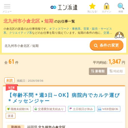
メニュー
気になる!
ログイン
検索
北九州市小倉北区
×
短期
のお仕事一覧
小倉北区の派遣のお仕事情報です。
オフィスワーク・事務系
、
営業・販売・サービス
系
、
クリエイティブ系
などのお仕事を取り揃えています。短期の条件の他に、
交通費
別途支給あり
、
職種未経験OK
、
友だちと一緒の応募OK
などでもお探し頂けます。
条件の変更
北九州市小倉北区 / 短期
61
1,347
全
件
平均時給:
円
時給順
新着順
未読
掲載日
2026/08/06
NEW
【年齢不問＊週3日～OK】病院内でカルテ運び
＊メッセンジャー
職種未経験OK
交通費別途支給あり
土日祝日が休み
WEB登録OK
派遣
福岡県
北九州市小倉北区
勤務地