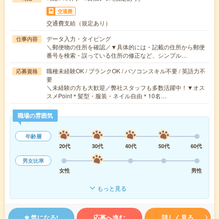
交通費
交通費支給（規定あり）
データ入力・タイピング
仕事内容
＼郵便物の住所を確認／▼具体的には・記載の住所から郵便
番号を検索・誤っている住所の修正など、シンプル…
職種未経験OK / ブランクOK / パソコンスキル不要 / 英語力不
応募資格
要
＼未経験の方も大歓迎／弊社スタッフも多数活躍中！▼オス
スメPoint＊髪型・服装・ネイル自由＊10名…
職場の雰囲気
年齢層
20代
30代
40代
50代
60代
男女比率
女性
男性
もっと見る
気になる!
応募へ進む
詳しく見る