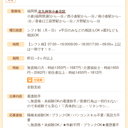
福岡県
北九州市小倉北区
勤務地
小倉(福岡県)駅から---分／西小倉駅から---分／南小倉駅から--
-分／香春口三萩野駅から---分／片野駅から---分
シフト制（月～日） ※平日のみなどの相談もOK ※週3なども
曜日頻度
相談OK
【シフト例】07:00～16:0009:00～18:0017:00～09:00※ 上記
時間
は一例です！そ…
即日～2ヶ月以上
期間
無資格の方：時給1350円～1687円 / 介護福祉士：時給1650
時給
円～2062円 / 初任者以上：時給1450円～1812円
交通費
全額支給
看護助手
仕事内容
＼無資格・未経験OKの看護助手／医療行為は一切行わない
ので未経験でも安心！▽具体的には…・リネンやシ…
職種未経験OK / ブランクOK / パソコンスキル不要 / 英語力不
応募資格
要
＼無資格＊未経験OK／★年齢不問・ブランクOK★履歴書不