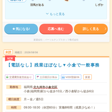
活気がある
しずか
もっと見る
気になる!
応募へ進む
詳しく見る
派遣会社
パーソルテンプスタッフ株式会社
未読
掲載日
2026/08/06
NEW
【電話なし】残業ほぼなし▼小倉で一般事務
交通費別途支給あり
土日祝日が休み
WEB登録OK
派遣
福岡県
北九州市小倉北区
勤務地
小倉(福岡県)駅から徒歩10分／西小倉駅から徒歩6分
月～金／週5日
曜日頻度
09:00-18:00（休憩60分）実働8時間（残業少なめ！）
時間