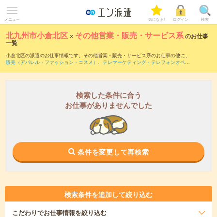
メニュー
気になる!
ログイン
検索
北九州市小倉北区
×
その他営業・販売・サービス系
のお仕事
一覧
小倉北区の派遣のお仕事情報です。その他営業・販売・サービス系のお仕事の他に、
販売（アパレル・ファッション・コスメ）
、
テレマーケティング・テレフォンオペレ
ーター・コールセンター
、
営業・企画営業・ラウンダー
などを取り揃えています。さ
らに、
短期
・
単発
などの期間や、
職種未経験OK
などのこだわり条件で絞り込んでいた
だけます。
検索した条件に合う
お仕事がありませんでした
条件を変更して再検索
検索条件を追加して絞り込む
こだわり
でお仕事情報を絞り込む