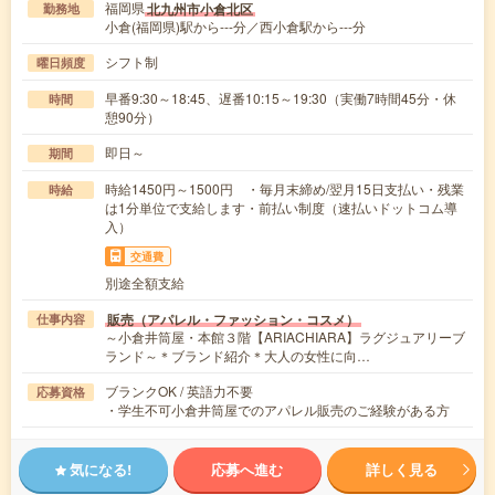
福岡県
北九州市小倉北区
勤務地
小倉(福岡県)駅から---分／西小倉駅から---分
シフト制
曜日頻度
早番9:30～18:45、遅番10:15～19:30（実働7時間45分・休
時間
憩90分）
即日～
期間
時給1450円～1500円 ・毎月末締め/翌月15日支払い・残業
時給
は1分単位で支給します・前払い制度（速払いドットコム導
入）
交通費
別途全額支給
販売（アパレル・ファッション・コスメ）
仕事内容
～小倉井筒屋・本館３階【ARIACHIARA】ラグジュアリーブ
ランド～＊ブランド紹介＊大人の女性に向…
ブランクOK / 英語力不要
応募資格
・学生不可小倉井筒屋でのアパレル販売のご経験がある方
気になる!
応募へ進む
詳しく見る