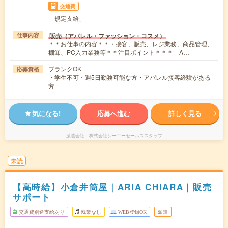
交通費
「規定支給」
販売（アパレル・ファッション・コスメ）
仕事内容
＊＊お仕事の内容＊＊・接客、販売、レジ業務、商品管理、
棚卸、PC入力業務等＊＊注目ポイント＊＊＊「A…
ブランクOK
応募資格
・学生不可・週5日勤務可能な方・アパレル接客経験がある
方
気になる!
応募へ進む
詳しく見る
派遣会社
株式会社シーエーセールススタッフ
未読
【高時給】小倉井筒屋｜ARIA CHIARA｜販売
サポート
交通費別途支給あり
残業なし
WEB登録OK
派遣