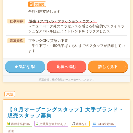
交通費
全額別途支給します
販売（アパレル・ファッション・コスメ）
仕事内容
～ニューヨーク発のエッセンスを感じる都会的でスタイリッ
シュなアパレルほどよくトレンドをミックスしたス…
ブランクOK / 英語力不要
応募資格
・学生不可・～50代半ばくらいまでのスタッフが活躍してい
ます
気になる!
応募へ進む
詳しく見る
派遣会社
株式会社シーエーセールススタッフ
未読
【９月オープニングスタッフ】大手ブランド・
販売スタッフ募集
職種未経験OK
交通費別途支給あり
残業なし
WEB登録OK
派遣