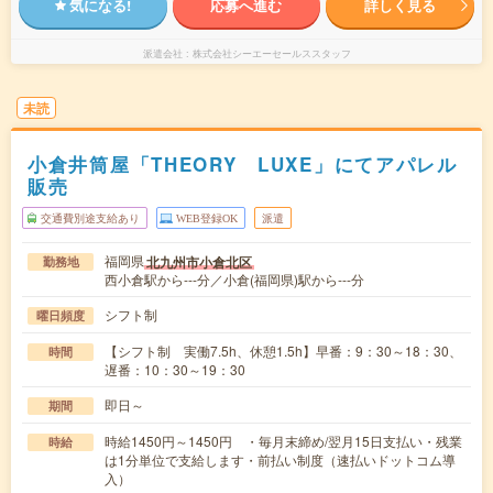
気になる!
応募へ進む
詳しく見る
派遣会社
株式会社シーエーセールススタッフ
未読
小倉井筒屋「THEORY LUXE」にてアパレル
販売
交通費別途支給あり
WEB登録OK
派遣
福岡県
北九州市小倉北区
勤務地
西小倉駅から---分／小倉(福岡県)駅から---分
シフト制
曜日頻度
【シフト制 実働7.5h、休憩1.5h】早番：9：30～18：30、
時間
遅番：10：30～19：30
即日～
期間
時給1450円～1450円 ・毎月末締め/翌月15日支払い・残業
時給
は1分単位で支給します・前払い制度（速払いドットコム導
入）