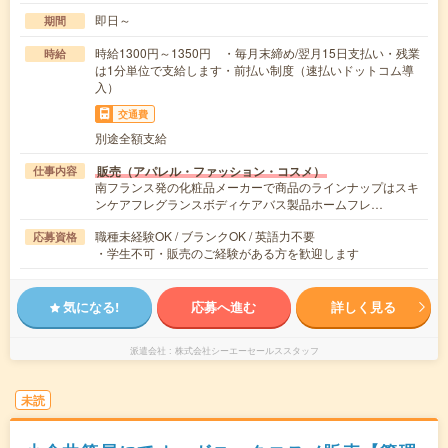
即日～
期間
時給1300円～1350円 ・毎月末締め/翌月15日支払い・残業
時給
は1分単位で支給します・前払い制度（速払いドットコム導
入）
交通費
別途全額支給
販売（アパレル・ファッション・コスメ）
仕事内容
南フランス発の化粧品メーカーで商品のラインナップはスキ
ンケアフレグランスボディケアバス製品ホームフレ…
職種未経験OK / ブランクOK / 英語力不要
応募資格
・学生不可・販売のご経験がある方を歓迎します
気になる!
応募へ進む
詳しく見る
派遣会社
株式会社シーエーセールススタッフ
未読