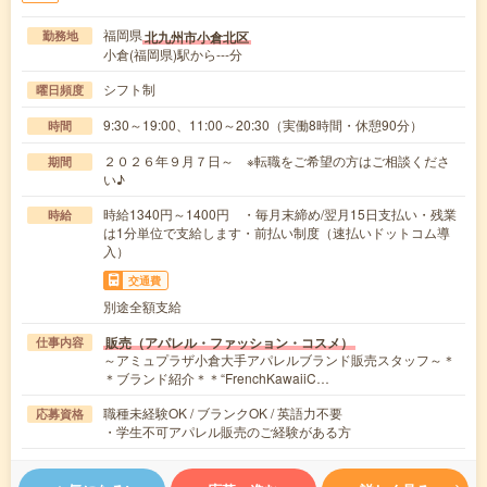
福岡県
北九州市小倉北区
勤務地
小倉(福岡県)駅から---分
シフト制
曜日頻度
9:30～19:00、11:00～20:30（実働8時間・休憩90分）
時間
２０２６年９月７日～ ※転職をご希望の方はご相談くださ
期間
い♪
時給1340円～1400円 ・毎月末締め/翌月15日支払い・残業
時給
は1分単位で支給します・前払い制度（速払いドットコム導
入）
交通費
別途全額支給
販売（アパレル・ファッション・コスメ）
仕事内容
～アミュプラザ小倉大手アパレルブランド販売スタッフ～＊
＊ブランド紹介＊＊“FrenchKawaiiC…
職種未経験OK / ブランクOK / 英語力不要
応募資格
・学生不可アパレル販売のご経験がある方