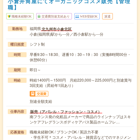
小倉井筒屋にてオーガニックコスメ販売【管理
職】
職種未経験OK
交通費別途支給あり
WEB登録OK
派遣
福岡県
北九州市小倉北区
勤務地
小倉(福岡県)駅から---分／西小倉駅から---分
シフト制
曜日頻度
早番9:30～18:30、遅番10：30～19：30（実働8時間00分・
時間
休憩60分）
即日～
期間
時給1400円～1500円 月給220,000～225,000円と別途賞与
時給
3回支給（昇給年1回あり）
交通費
別途全額支給
販売（アパレル・ファッション・コスメ）
仕事内容
南フランス発の化粧品メーカーで商品のラインナップはスキ
ンケアフレグランスボディケアバス製品ホームフレ…
職種未経験OK / ブランクOK / 英語力不要
応募資格
・学生不可＊コスメ・アパレル・雑貨店などでのマネジメン