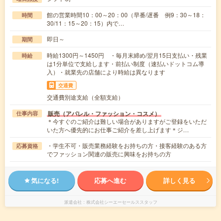
館の営業時間10：00～20：00（早番/遅番 例9：30～18：
時間
30/11：15～20：15）内で…
即日～
期間
時給1300円～1450円 ・毎月末締め/翌月15日支払い・残業
時給
は1分単位で支給します・前払い制度（速払いドットコム導
入）・就業先の店舗により時給は異なります
交通費
交通費別途支給（全額支給）
販売（アパレル・ファッション・コスメ）
仕事内容
＊今すぐのご紹介は難しい場合がありますがご登録をいただ
いた方へ優先的にお仕事ご紹介を差し上げます＊ジ…
・学生不可・販売業務経験をお持ちの方・接客経験のある方
応募資格
でファッション関連の販売に興味をお持ちの方
気になる!
応募へ進む
詳しく見る
派遣会社
株式会社シーエーセールススタッフ