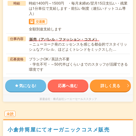
時給1400円～1500円 ・毎月末締め/翌月15日支払い・残業
時給
は1分単位で支給します・前払い制度（速払いドットコム導
入）
交通費
全額別途支給します
販売（アパレル・ファッション・コスメ）
仕事内容
～ニューヨーク発のエッセンスを感じる都会的でスタイリッ
シュなアパレル、ほどよくトレンドをミックスした…
ブランクOK / 英語力不要
応募資格
・学生不可・～50代半ばくらいまでのスタッフが活躍できる
環境です
気になる!
応募へ進む
詳しく見る
派遣会社
株式会社シーエーセールススタッフ
未読
小倉井筒屋にてオーガニックコスメ販売