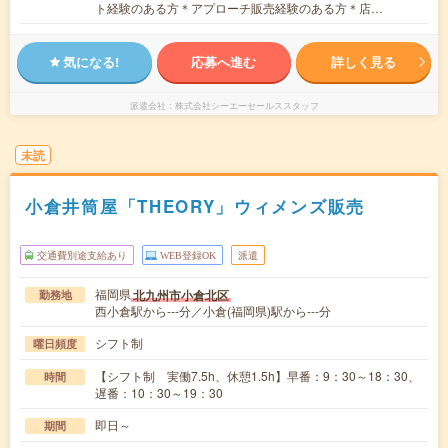
ト経験のある方＊アプローチ販売経験のある方＊店…
気になる!
応募へ進む
詳しく見る
派遣会社
株式会社シーエーセールススタッフ
未読
小倉井筒屋「THEORY」ウィメンズ販売
交通費別途支給あり
WEB登録OK
派遣
福岡県
北九州市小倉北区
勤務地
西小倉駅から---分／小倉(福岡県)駅から---分
シフト制
曜日頻度
【シフト制 実働7.5h、休憩1.5h】早番：9：30～18：30、
時間
遅番：10：30～19：30
即日～
期間