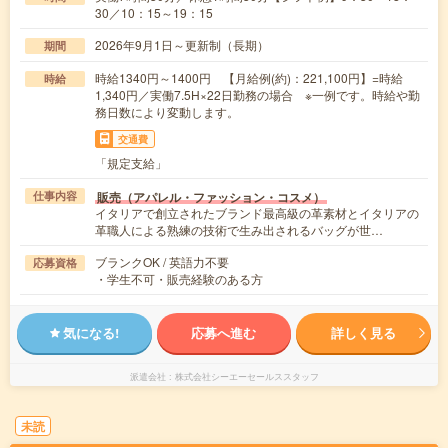
30／10：15～19：15
2026年9月1日～更新制（長期）
期間
時給1340円～1400円 【月給例(約)：221,100円】=時給
時給
1,340円／実働7.5H×22日勤務の場合 ※一例です。時給や勤
務日数により変動します。
交通費
「規定支給」
販売（アパレル・ファッション・コスメ）
仕事内容
イタリアで創立されたブランド最高級の革素材とイタリアの
革職人による熟練の技術で生み出されるバッグが世…
ブランクOK / 英語力不要
応募資格
・学生不可・販売経験のある方
気になる!
応募へ進む
詳しく見る
派遣会社
株式会社シーエーセールススタッフ
未読