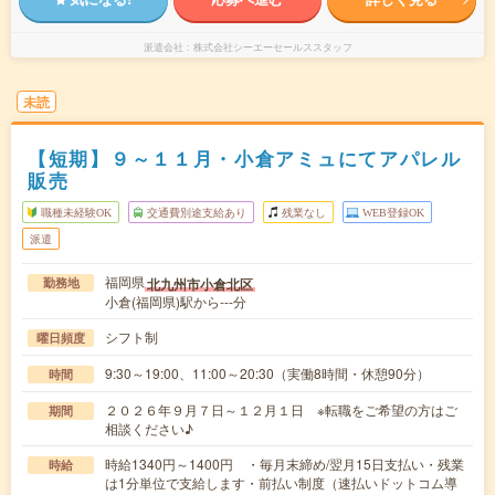
派遣会社
株式会社シーエーセールススタッフ
未読
【短期】９～１１月・小倉アミュにてアパレル
販売
職種未経験OK
交通費別途支給あり
残業なし
WEB登録OK
派遣
福岡県
北九州市小倉北区
勤務地
小倉(福岡県)駅から---分
シフト制
曜日頻度
9:30～19:00、11:00～20:30（実働8時間・休憩90分）
時間
２０２６年９月７日～１２月１日 ※転職をご希望の方はご
期間
相談ください♪
時給1340円～1400円 ・毎月末締め/翌月15日支払い・残業
時給
は1分単位で支給します・前払い制度（速払いドットコム導