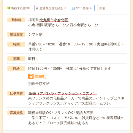
職種未経験OK
交通費別途支給あり
WEB登録OK
派遣
福岡県
北九州市小倉北区
勤務地
小倉(福岡県)駅から---分／西小倉駅から---分
シフト制
曜日頻度
早番9:30～18:30、遅番10：30～19：30（実働8時間00分・
時間
休憩60分）
即日～
期間
時給1350円～1350円 残業は1分単位で支給します
時給
交通費
別途全額支給
販売（アパレル・ファッション・コスメ）
仕事内容
南フランス発の化粧品メーカーで商品のラインナップはスキ
ンケアフレグランスボディケアバス製品ホームフレ…
職種未経験OK / ブランクOK / 英語力不要
応募資格
・学生不可＊コスメ・アパレル・雑貨店などでの接客経験の
ある方＊アプローチ販売経験のある方