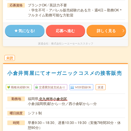
ブランクOK / 英語力不要
応募資格
・学生不可・アパレル販売経験のある方・週4日～勤務OK＊
フルタイム勤務可能な方歓迎
気になる!
応募へ進む
詳しく見る
派遣会社
株式会社シーエーセールススタッフ
未読
小倉井筒屋にてオーガニックコスメの接客販売
職種未経験OK
交通費別途支給あり
WEB登録OK
派遣
福岡県
北九州市小倉北区
勤務地
小倉(福岡県)駅から---分／西小倉駅から---分
シフト制
曜日頻度
早番9:30～18:30、遅番10:30～19:30（実働7時間30分・休
時間
憩90分）