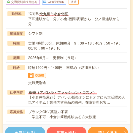
交通費別途支給あり
WEB登録OK
派遣
福岡県
北九州市小倉北区
勤務地
平和通駅から---分／小倉(福岡県)駅から---分／旦過駅から---
分
シフト制
曜日頻度
実働7時間50分、休憩80分 9：30～18：40/9：50～19：
時間
00/10：00～19：10
2026年9月～ 更新制（長期）
期間
時給1400円～1400円 末締め→翌15日払い
時給
交通費
交通費別途
販売（アパレル・ファッション・コスメ）
仕事内容
【小倉井筒屋2F】アパレル販売オンにもオフにも大活躍の人
気アイテム！業務内容商品の陳列、在庫管理お客…
ブランクOK / 英語力不要
応募資格
・学生不可・小倉井筒屋経験ある方大歓迎
気になる!
応募へ進む
詳しく見る