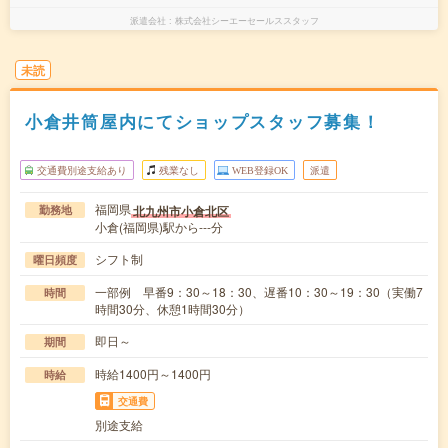
派遣会社
株式会社シーエーセールススタッフ
未読
小倉井筒屋内にてショップスタッフ募集！
交通費別途支給あり
残業なし
WEB登録OK
派遣
福岡県
北九州市小倉北区
勤務地
小倉(福岡県)駅から---分
シフト制
曜日頻度
一部例 早番9：30～18：30、遅番10：30～19：30（実働7
時間
時間30分、休憩1時間30分）
即日～
期間
時給1400円～1400円
時給
交通費
別途支給