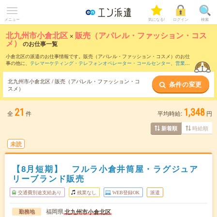
メニュー
気になる!
ログイン
検索
北九州市小倉北区
×
販売（アパレル・ファッション・コス
メ）
のお仕事一覧
小倉北区の派遣のお仕事情報です。販売（アパレル・ファッション・コスメ）のお仕
事の他に、
テレマーケティング・テレフォンオペレーター・コールセンター
、
営業・
企画営業・ラウンダー
、
窓口・ショールーム・カウンター受付
などを取り揃えていま
す。さらに、
短期
・
単発
などの期間や、
職種未経験OK
などのこだわり条件で絞り込ん
北九州市小倉北区 / 販売（アパレル・ファッション・コ
条件の変更
でいただけます。職種辞典：
販売（アパレル・ファッション・コスメ）のお仕事と
スメ）
は？とは？
21
1,348
全
件
平均時給:
円
時給順
新着順
未読
【8月短期】 フルラ小倉井筒屋・ラグジュア
リーブランド販売
交通費別途支給あり
残業なし
WEB登録OK
派遣
福岡県
北九州市小倉北区
勤務地