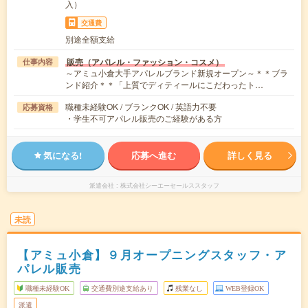
入）
交通費
別途全額支給
販売（アパレル・ファッション・コスメ）
仕事内容
～アミュ小倉大手アパレルブランド新規オープン～＊＊ブラ
ンド紹介＊＊「上質でディティールにこだわったト…
職種未経験OK / ブランクOK / 英語力不要
応募資格
・学生不可アパレル販売のご経験がある方
気になる!
応募へ進む
詳しく見る
派遣会社
株式会社シーエーセールススタッフ
未読
【アミュ小倉】９月オープニングスタッフ・ア
パレル販売
職種未経験OK
交通費別途支給あり
残業なし
WEB登録OK
派遣