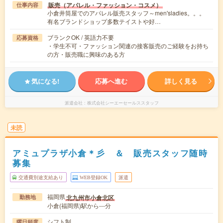
販売（アパレル・ファッション・コスメ）
仕事内容
小倉井筒屋でのアパレル販売スタッフ～men'sladies。。。
有名ブランドショップ多数テイストや好…
ブランクOK / 英語力不要
応募資格
・学生不可・ファッション関連の接客販売のご経験をお持ち
の方・販売職に興味のある方
気になる!
応募へ進む
詳しく見る
派遣会社
株式会社シーエーセールススタッフ
未読
アミュプラザ小倉＊彡 ＆ 販売スタッフ随時
募集
交通費別途支給あり
WEB登録OK
派遣
福岡県
北九州市小倉北区
勤務地
小倉(福岡県)駅から---分
シフト制
曜日頻度