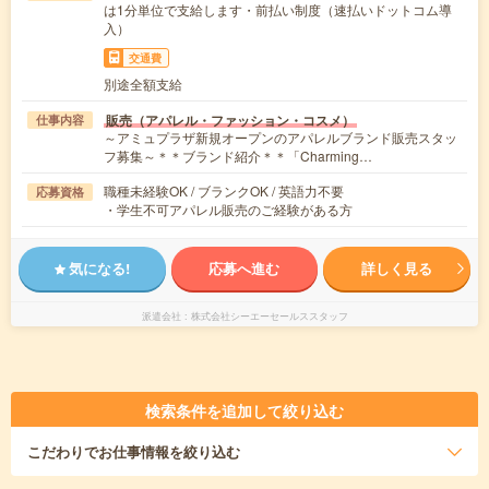
は1分単位で支給します・前払い制度（速払いドットコム導
入）
交通費
別途全額支給
販売（アパレル・ファッション・コスメ）
仕事内容
～アミュプラザ新規オープンのアパレルブランド販売スタッ
フ募集～＊＊ブランド紹介＊＊「Charming…
職種未経験OK / ブランクOK / 英語力不要
応募資格
・学生不可アパレル販売のご経験がある方
気になる!
応募へ進む
詳しく見る
派遣会社
株式会社シーエーセールススタッフ
検索条件を追加して絞り込む
こだわり
でお仕事情報を絞り込む