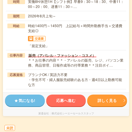
実働8H/休憩1H【シフト例】早番9：30～18：30、中番11：
時間
00～20：00、遅番11：30～…
2026年8月上旬～
期間
時給1400円～1450円 上記給与＋時間外勤務手当＋交通費
時給
支給◎
交通費
「規定支給」
販売（アパレル・ファッション・コスメ）
仕事内容
＊＊お仕事の内容＊＊・アパレルの販売、レジ、パソコン業
務、商品管理、日報作成等の付帯業務＊＊注目ポイ…
ブランクOK / 英語力不要
応募資格
・学生不可・婦人服販売経験のある方・週4日以上勤務可能
な方
気になる!
応募へ進む
詳しく見る
派遣会社
株式会社シーエーセールススタッフ
未読