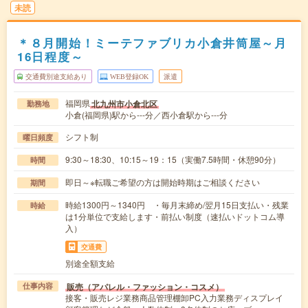
未読
＊８月開始！ミーテファブリカ小倉井筒屋～月
16日程度～
交通費別途支給あり
WEB登録OK
派遣
福岡県
北九州市小倉北区
勤務地
小倉(福岡県)駅から---分／西小倉駅から---分
シフト制
曜日頻度
9:30～18:30、10:15～19：15（実働7.5時間・休憩90分）
時間
即日～※転職ご希望の方は開始時期はご相談ください
期間
時給1300円～1340円 ・毎月末締め/翌月15日支払い・残業
時給
は1分単位で支給します・前払い制度（速払いドットコム導
入）
交通費
別途全額支給
販売（アパレル・ファッション・コスメ）
仕事内容
接客・販売レジ業務商品管理棚卸PC入力業務ディスプレイ