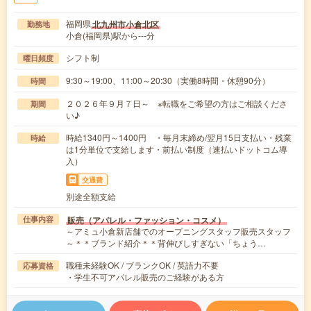
福岡県
北九州市小倉北区
勤務地
小倉(福岡県)駅から---分
シフト制
曜日頻度
9:30～19:00、11:00～20:30（実働8時間・休憩90分）
時間
２０２６年９月７日～ ※転職をご希望の方はご相談くださ
期間
い♪
時給1340円～1400円 ・毎月末締め/翌月15日支払い・残業
時給
は1分単位で支給します・前払い制度（速払いドットコム導
入）
交通費
別途全額支給
販売（アパレル・ファッション・コスメ）
仕事内容
～アミュ小倉新店舗でのオープニングスタッフ販売スタッフ
～＊＊ブランド紹介＊＊背伸びしすぎない「ちょう…
職種未経験OK / ブランクOK / 英語力不要
応募資格
・学生不可アパレル販売のご経験がある方