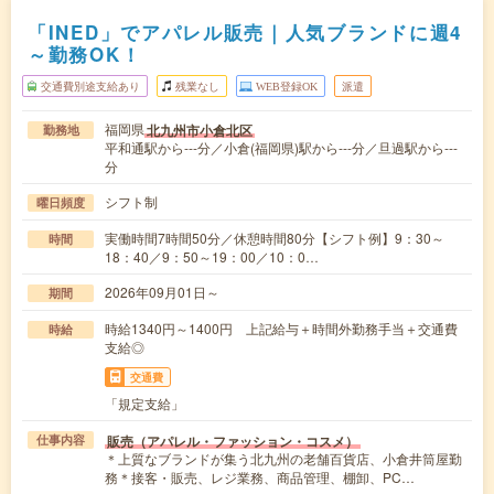
「INED」でアパレル販売｜人気ブランドに週4
～勤務OK！
交通費別途支給あり
残業なし
WEB登録OK
派遣
福岡県
北九州市小倉北区
勤務地
平和通駅から---分／小倉(福岡県)駅から---分／旦過駅から---
分
シフト制
曜日頻度
実働時間7時間50分／休憩時間80分【シフト例】9：30～
時間
18：40／9：50～19：00／10：0…
2026年09月01日～
期間
時給1340円～1400円 上記給与＋時間外勤務手当＋交通費
時給
支給◎
交通費
「規定支給」
販売（アパレル・ファッション・コスメ）
仕事内容
＊上質なブランドが集う北九州の老舗百貨店、小倉井筒屋勤
務＊接客・販売、レジ業務、商品管理、棚卸、PC…