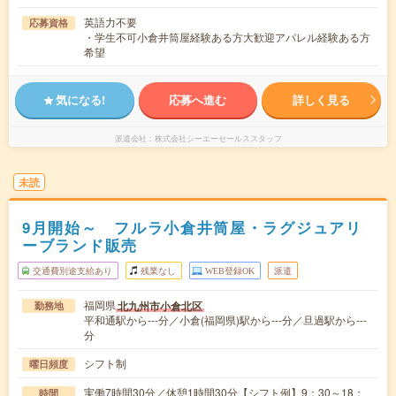
英語力不要
応募資格
・学生不可小倉井筒屋経験ある方大歓迎アパレル経験ある方
希望
気になる!
応募へ進む
詳しく見る
派遣会社
株式会社シーエーセールススタッフ
未読
9月開始～ フルラ小倉井筒屋・ラグジュアリ
ーブランド販売
交通費別途支給あり
残業なし
WEB登録OK
派遣
福岡県
北九州市小倉北区
勤務地
平和通駅から---分／小倉(福岡県)駅から---分／旦過駅から---
分
シフト制
曜日頻度
実働7時間30分／休憩1時間30分【シフト例】9：30～18：
時間