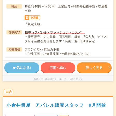
時給1340円～1400円 上記給与＋時間外勤務手当＋交通費
時給
支給
交通費
「規定支給」
販売（アパレル・ファッション・コスメ）
仕事内容
＊接客販売、レジ業務、商品管理、棚卸、PC入力、ディス
プレイ業務をお任せします＊長期・週5日勤務安定…
ブランクOK / 英語力不要
応募資格
・学生不可・小倉井筒屋での勤務経験がある方
気になる!
応募へ進む
詳しく見る
派遣会社
株式会社シーエーセールススタッフ
未読
小倉井筒屋 アパレル販売スタッフ 9月開始