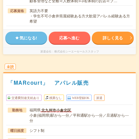
顧客管理など全般≪人数体制≫3名体制のお店≪ブ…
英語力不要
応募資格
・学生不可小倉井筒屋経験ある方大歓迎アパレル経験ある方
希望
気になる!
応募へ進む
詳しく見る
派遣会社
株式会社シーエーセールススタッフ
未読
「MARcourt」 アパレル販売
交通費別途支給あり
残業なし
WEB登録OK
派遣
福岡県
北九州市小倉北区
勤務地
小倉(福岡県)駅から---分／平和通駅から---分／旦過駅から---
分
シフト制
曜日頻度