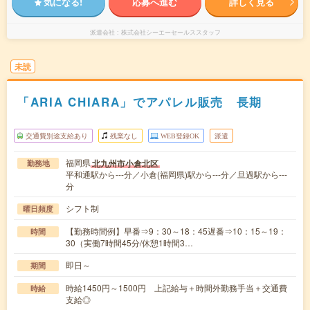
気になる!
応募へ進む
詳しく見る
派遣会社
株式会社シーエーセールススタッフ
未読
「ARIA CHIARA」でアパレル販売 長期
交通費別途支給あり
残業なし
WEB登録OK
派遣
福岡県
北九州市小倉北区
勤務地
平和通駅から---分／小倉(福岡県)駅から---分／旦過駅から---
分
シフト制
曜日頻度
【勤務時間例】早番⇒9：30～18：45遅番⇒10：15～19：
時間
30（実働7時間45分/休憩1時間3…
即日～
期間
時給1450円～1500円 上記給与＋時間外勤務手当＋交通費
時給
支給◎