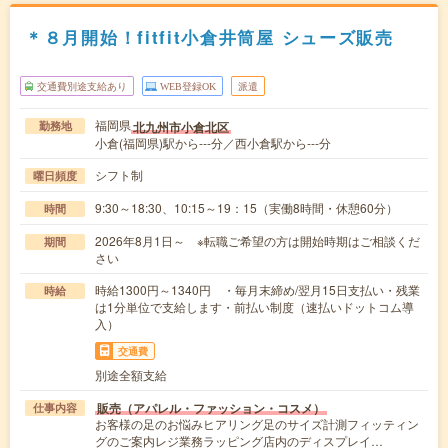
＊８月開始！fitfit小倉井筒屋 シューズ販売
交通費別途支給あり
WEB登録OK
派遣
福岡県
北九州市小倉北区
勤務地
小倉(福岡県)駅から---分／西小倉駅から---分
シフト制
曜日頻度
9:30～18:30、10:15～19：15（実働8時間・休憩60分）
時間
2026年8月1日～ ※転職ご希望の方は開始時期はご相談くだ
期間
さい
時給1300円～1340円 ・毎月末締め/翌月15日支払い・残業
時給
は1分単位で支給します・前払い制度（速払いドットコム導
入）
交通費
別途全額支給
販売（アパレル・ファッション・コスメ）
仕事内容
お客様の足のお悩みヒアリング足のサイズ計測フィッティン
グのご案内レジ業務ラッピング店内のディスプレイ…