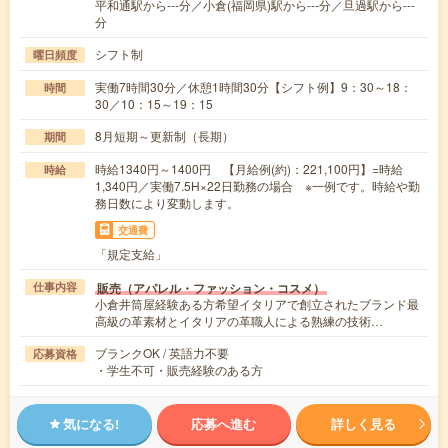
平和通駅から---分／小倉(福岡県)駅から---分／旦過駅から---
分
シフト制
曜日頻度
実働7時間30分／休憩1時間30分【シフト例】9：30～18：
時間
30／10：15～19：15
8月短期～更新制（長期）
期間
時給1340円～1400円 【月給例(約)：221,100円】=時給
時給
1,340円／実働7.5H×22日勤務の場合 ※一例です。時給や勤
務日数により変動します。
交通費
「規定支給」
販売（アパレル・ファッション・コスメ）
仕事内容
小倉井筒屋経験ある方希望イタリアで創立されたブランド最
高級の革素材とイタリアの革職人による熟練の技術…
ブランクOK / 英語力不要
応募資格
・学生不可・販売経験のある方
気になる!
応募へ進む
詳しく見る