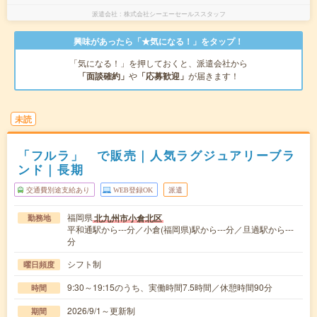
派遣会社
株式会社シーエーセールススタッフ
興味があったら「★気になる！」をタップ！
「気になる！」を押しておくと、派遣会社から
「面談確約」
や
「応募歓迎」
が届きます！
未読
「フルラ」 で販売｜人気ラグジュアリーブラ
ンド｜長期
交通費別途支給あり
WEB登録OK
派遣
福岡県
北九州市小倉北区
勤務地
平和通駅から---分／小倉(福岡県)駅から---分／旦過駅から---
分
シフト制
曜日頻度
9:30～19:15のうち、実働時間7.5時間／休憩時間90分
時間
2026/9/1～更新制
期間