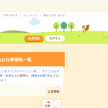
プ・お問い合わせ
サイトマップ
掲載のお問い合わせ
会員登録
ログイン
のお仕事情報一覧
ビジネスアプリケーション系）
、
テクニカルサ
期
・
単発
などの期間や、
職種未経験OK
などの
とは？
新着順
一括
応募