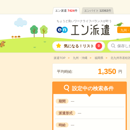
エン派遣
7424
件
エンバイト
12362
件
ちょうど良いワークライフバランスが叶う
九州・
気になる！リスト
0
保存し
派遣TOP
九州・沖縄
福岡県
北九州市若松
,
1
3
5
0
平均時給:
円
設定中の検索条件
期間
---
派遣形式
---
時給
---