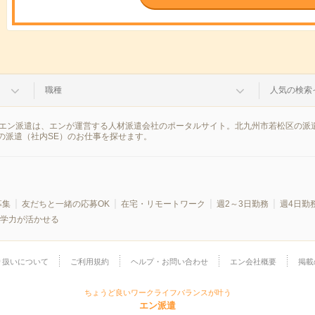
職種
人気の検索
果。エン派遣は、エンが運営する人材派遣会社のポータルサイト。北九州市若松区の派
の派遣（社内SE）のお仕事を探せます。
募集
友だちと一緒の応募OK
在宅・リモートワーク
週2～3日勤務
週4日勤
学力が活かせる
り扱いについて
ご利用規約
ヘルプ・お問い合わせ
エン会社概要
掲載
ちょうど良いワークライフバランスが叶う
エン派遣