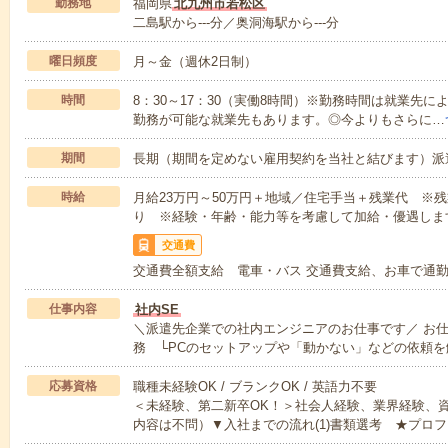
勤務地
福岡県
北九州市若松区
二島駅から---分／奥洞海駅から---分
曜日頻度
月～金（週休2日制）
時間
8：30～17：30（実働8時間）※勤務時間は就業先
勤務が可能な就業先もあります。◎今よりもさらに…
期間
長期（期間を定めない雇用契約を当社と結びます）派
時給
月給23万円～50万円＋地域／住宅手当＋残業代 ※
り ※経験・年齢・能力等を考慮して加給・優遇しま
交通費
交通費全額支給 電車・バス 交通費支給、お車で通
仕事内容
社内SE
＼派遣先企業での社内エンジニアのお仕事です／ お
務 └PCのセットアップや「動かない」などの依頼を
応募資格
職種未経験OK / ブランクOK / 英語力不要
＜未経験、第二新卒OK！＞社会人経験、業界経験、
内容は不問）▼入社までの流れ(1)書類選考 ★プロフ