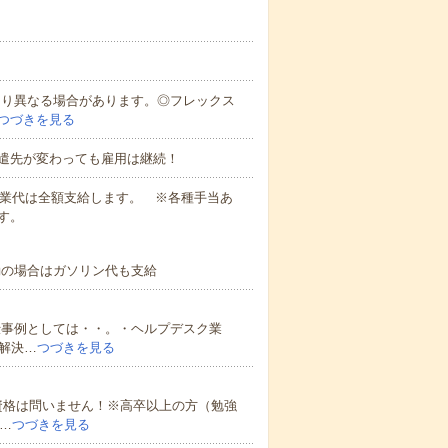
により異なる場合があります。◎フレックス
つづきを見る
遣先が変わっても雇用は継続！
残業代は全額支給します。 ※各種手当あ
す。
勤の場合はガソリン代も支給
仕事例としては・・。・ヘルプデスク業
解決…
つづきを見る
資格は問いません！※高卒以上の方（勉強
…
つづきを見る