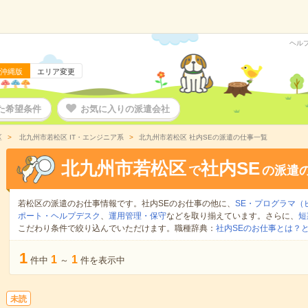
ヘル
沖縄版
エリア変更
た希望条件
お気に入りの派遣会社
区
北九州市若松区 IT・エンジニア系
北九州市若松区 社内SEの派遣の仕事一覧
北九州市若松区
社内SE
で
の派遣
若松区の派遣のお仕事情報です。社内SEのお仕事の他に、
SE・プログラマ（
ポート・ヘルプデスク
、
運用管理・保守
などを取り揃えています。さらに、
短
こだわり条件で絞り込んでいただけます。職種辞典：
社内SEのお仕事とは？
1
1
1
件中
～
件を表示中
未読