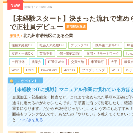
NEW
掲載日
2026/08/06
【未経験スタート】決まった流れで進め
で正社員デビュー
無期雇用派遣
北九州市若松区にある企業
派遣先
職種未経験OK
社会人未経験OK
ブランクOK
既卒第二新卒OK
10
友達と一緒OK
英語不要
40～50代活躍
在宅・リモートワーク
しゅ
土日祝休
残業少
IT通信Web
交費支給
車通勤可
大手
服装
Word
Excel
PowerPoint
Access
プログラミング
WEB
ネッ
ここがポイント！
【未経験⇒ITに挑戦】マニュアル作業に慣れている方ほ
金属加工・部品組立・検査など、これまで決められた手順を正確に守っ
通りに進めるのがキホンなんです。手順書に沿って対応したり、確認
重要になります。だからPC得意じゃないし…という方にもおすすめ！
面接もフランクなんです。あなたの「やりたい」を教えてください！
と…
つづきを見る