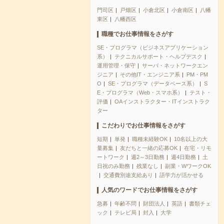
門司区
戸畑区
小倉北区
小倉南区
八幡
東区
八幡西区
職種でお仕事情報をさがす
SE・プログラマ（ビジネスアプリケーション
系）
テクニカルサポート・ヘルプデスク
運用管理・保守
サーバ・ネットワークエン
ジニア
その他IT・エンジニア系
PM・PM
O
SE・プログラマ（データベース系）
S
E・プログラマ（Web・スマホ系）
テスト・
評価
OAインストラクター・ITインストラク
ター
こだわりでお仕事情報をさがす
短期
単発
職種未経験OK
10名以上の大
量募集
友だちと一緒の応募OK
在宅・リモ
ートワーク
週2～3日勤務
週4日勤務
土
日祝のみ勤務
残業なし
副業・WワークOK
交通費別途支給あり
語学力が活かせる
人気のワードでお仕事情報をさがす
急募
年齢不問
財団法人
英語
書類チェ
ック
テレビ局
封入
大学