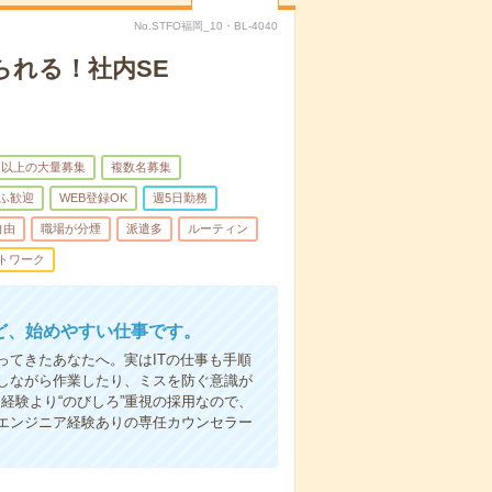
No.STFO福岡_10・BL-4040
られる！社内SE
名以上の大量募集
複数名募集
ふ歓迎
WEB登録OK
週5日勤務
自由
職場が分煙
派遣多
ルーティン
トワーク
ど、始めやすい仕事です。
てきたあなたへ。実はITの仕事も手順
しながら作業したり、ミスを防ぐ意識が
経験より“のびしろ”重視の採用なので、
エンジニア経験ありの専任カウンセラー