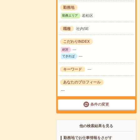
勤務地
若松区
勤務エリア
職種
社内SE
こだわりINDEX
---
絶対
---
できれば
キーワード
---
あなたのプロフィール
---
条件の変更
他の検索結果を見る
勤務地でお仕事情報をさがす