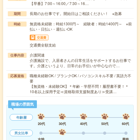
【早番】7:00～16:00／7:30～16…
長期のお仕事です。開始日はご相談ください！ ※急募
期間
無資格未経験：時給1300円～ 経験者：時給1400円～ ※前
時給
払い・日払い・週払いOK
交通費
交通費全額支給
介護関連
仕事内容
介護施設で、入居者さんの日常生活をサポートするお仕事で
す。介護というより、日常のお手伝いが中心なので…
職種未経験OK / ブランクOK / パソコンスキル不要 / 英語力不
応募資格
要
【無資格・未経験OK】＊年齢・学歴不問！履歴書不要！＊
10名以上採用予定≪資格取得支援制度あり≫受講…
職場の雰囲気
年齢層
20代
30代
40代
50代
60代
男女比率
女性
男性