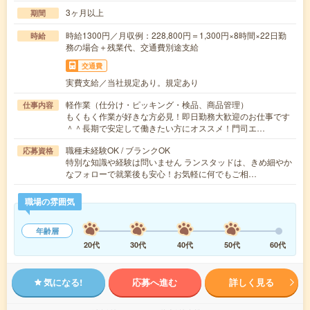
3ヶ月以上
期間
時給1300円／月収例：228,800円＝1,300円×8時間×22日勤
時給
務の場合＋残業代、交通費別途支給
交通費
実費支給／当社規定あり。規定あり
軽作業（仕分け・ピッキング・検品、商品管理）
仕事内容
もくもく作業が好きな方必見！即日勤務大歓迎のお仕事です
＾＾長期で安定して働きたい方にオススメ！門司エ…
職種未経験OK / ブランクOK
応募資格
特別な知識や経験は問いません ランスタッドは、きめ細やか
なフォローで就業後も安心！お気軽に何でもご相…
職場の雰囲気
年齢層
20代
30代
40代
50代
60代
気になる!
応募へ進む
詳しく見る