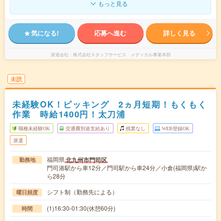
もっと見る
気になる!
応募へ進む
詳しく見る
派遣会社
株式会社スタッフサービス メディカル事業本部
未読
未経験OK！ピッキング 2ヵ月短期！もくもく
作業 時給1400円！太刀浦
職種未経験OK
交通費別途支給あり
残業なし
WEB登録OK
派遣
福岡県
北九州市門司区
勤務地
門司港駅から車12分／門司駅から車24分／小倉(福岡県)駅か
ら28分
シフト制（勤務先による）
曜日頻度
(1)16:30-01:30(休憩60分)
時間