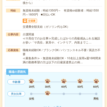
後から）
無資格未経験：時給1350円～ 有資格or経験者：時給1550
時給
円～1600円 ■日払いOK
交通費
交通費全額支給（ガソリン代もOK）
介護関連
仕事内容
≪サ高住でのお仕事≫完成したばかりの高級感あふれる施設
が多い「サ高住」家具や、インテリア、内装までこ…
職種未経験OK / ブランクOK / パソコンスキル不要 / 英語力不
応募資格
要
≪募集条件≫・無資格未経験OK・10名以上採用※週16時間未
満の勤務希望の方は以下の日雇派遣禁止の例…
職場の雰囲気
年齢層
20代
30代
40代
50代
60代
男女比率
女性
男性