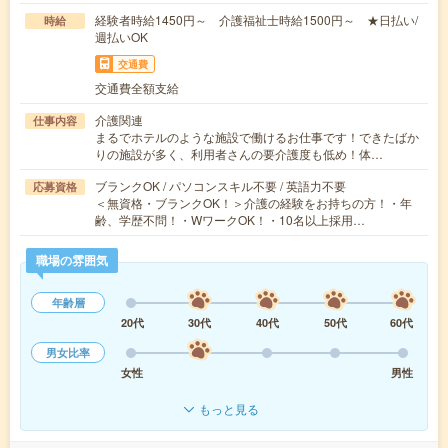
経験者時給1450円～ 介護福祉士時給1500円～ ★日払い/
時給
週払いOK
交通費
交通費全額支給
介護関連
仕事内容
まるでホテルのような施設で働けるお仕事です！できたばか
りの施設が多く、利用者さんの要介護度も低め！体…
ブランクOK / パソコンスキル不要 / 英語力不要
応募資格
＜無資格・ブランクOK！＞介護の経験をお持ちの方！・年
齢、学歴不問！・WワークOK！・10名以上採用…
職場の雰囲気
年齢層
20代
30代
40代
50代
60代
男女比率
女性
男性
もっと見る