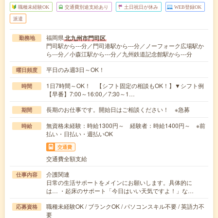
職種未経験OK
交通費別途支給あり
土日祝日が休み
WEB登録OK
派遣
福岡県
北九州市門司区
勤務地
門司駅から---分／門司港駅から---分／ノーフォーク広場駅か
ら---分／小森江駅から---分／九州鉄道記念館駅から---分
平日のみ週3日～OK！
曜日頻度
1日7時間～OK！ 【シフト固定の相談もOK！】▼シフト例
時間
【早番】7:00～16:00／7:30～1…
長期のお仕事です。開始日はご相談ください！ ※急募
期間
無資格未経験：時給1300円～ 経験者：時給1400円～ ※前
時給
払い・日払い・週払いOK
交通費
交通費全額支給
介護関連
仕事内容
日常の生活サポートをメインにお願いします。具体的に
は… ・起床のサポート「今日はいい天気ですよ！」な…
職種未経験OK / ブランクOK / パソコンスキル不要 / 英語力不
応募資格
要