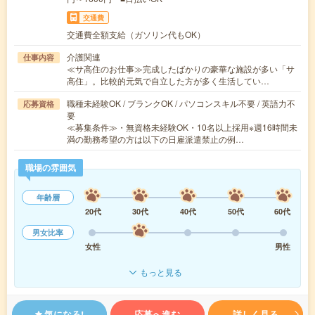
交通費
交通費全額支給（ガソリン代もOK）
介護関連
仕事内容
≪サ高住のお仕事≫完成したばかりの豪華な施設が多い「サ
高住」。比較的元気で自立した方が多く生活してい…
職種未経験OK / ブランクOK / パソコンスキル不要 / 英語力不
応募資格
要
≪募集条件≫・無資格未経験OK・10名以上採用※週16時間未
満の勤務希望の方は以下の日雇派遣禁止の例…
職場の雰囲気
年齢層
20代
30代
40代
50代
60代
男女比率
女性
男性
もっと見る
気になる!
応募へ進む
詳しく見る