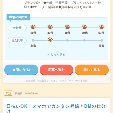
ブランクOK！◆年齢・学歴不問！ブランクのある方も歓
迎！◆Wワーク・副業OK◆資格取得支援あり※10…
職場の雰囲気
年齢層
20代
30代
40代
50代
60代
男女比率
女性
男性
もっと見る
気になる!
応募へ進む
詳しく見る
派遣会社
株式会社ウィルオブ・ワーク ケアワーク事業部
未読
掲載日
2026/08/01
日払いOK！スマホでカンタン登録＊DMの仕分
け