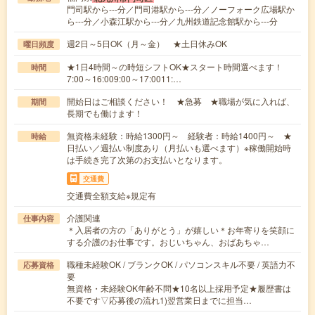
門司駅から---分／門司港駅から---分／ノーフォーク広場駅か
ら---分／小森江駅から---分／九州鉄道記念館駅から---分
週2日～5日OK（月～金） ★土日休みOK
曜日頻度
★1日4時間～の時短シフトOK★スタート時間選べます！
時間
7:00～16:009:00～17:0011:…
開始日はご相談ください！ ★急募 ★職場が気に入れば、
期間
長期でも働けます！
無資格未経験：時給1300円～ 経験者：時給1400円～ ★
時給
日払い／週払い制度あり（月払いも選べます）※稼働開始時
は手続き完了次第のお支払いとなります。
交通費
交通費全額支給※規定有
介護関連
仕事内容
＊入居者の方の「ありがとう」が嬉しい＊お年寄りを笑顔に
する介護のお仕事です。おじいちゃん、おばあちゃ…
職種未経験OK / ブランクOK / パソコンスキル不要 / 英語力不
応募資格
要
無資格・未経験OK年齢不問★10名以上採用予定★履歴書は
不要です▽応募後の流れ1)翌営業日までに担当…