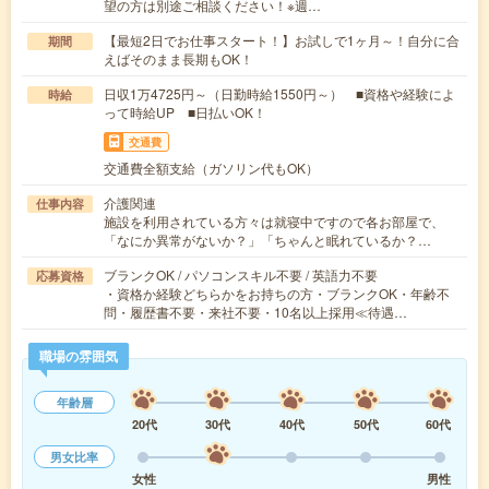
望の方は別途ご相談ください！※週…
【最短2日でお仕事スタート！】お試しで1ヶ月～！自分に合
期間
えばそのまま長期もOK！
日収1万4725円～（日勤時給1550円～） ■資格や経験によ
時給
って時給UP ■日払いOK！
交通費
交通費全額支給（ガソリン代もOK）
介護関連
仕事内容
施設を利用されている方々は就寝中ですので各お部屋で、
「なにか異常がないか？」「ちゃんと眠れているか？…
ブランクOK / パソコンスキル不要 / 英語力不要
応募資格
・資格か経験どちらかをお持ちの方・ブランクOK・年齢不
問・履歴書不要・来社不要・10名以上採用≪待遇…
職場の雰囲気
年齢層
20代
30代
40代
50代
60代
男女比率
女性
男性