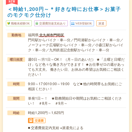
NEW
＜時給1,200円～＊好きな時にお仕事＞お菓子
のモクモク仕分け
職種未経験OK
交通費別途支給あり
WEB登録OK
派遣
福岡県
北九州市門司区
勤務地
門司駅からバイク・車---分／門司港駅からバイク・車---分／
ノーフォーク広場駅からバイク・車---分／小森江駅からバイ
ク・車---分／九州鉄道記念館駅からバイク・車---分
週0日～/月1日～OK！ （月～日のあいだ） ★「土曜と日曜だ
曜日頻度
け」など色々な働き方ができます！ ★お仕事ゼロの週があっ
ても大丈夫。 働きたい日、お休みの希望はお気軽にご相談く
ださい！
9:00～17:0010:00～19:00 など■ 他の時間帯もお気軽にご
時間
相談ください！
単発1日～！ ★勤務開始日や期間はお気軽にご相談くださ
期間
い！ ＃8月～ ＃9月～
時給1,200円～1,625円
時給
交通費
■ 交通費規定内支給 ※派遣先による