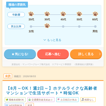
職場の雰囲気
年齢層
20代
30代
40代
50代
60代
男女比率
女性
男性
もっと見る
気になる!
応募へ進む
詳しく見る
派遣会社
マンパワーグループ株式会社 ケアサービス事業部 （医療福祉介護関連）
未読
掲載日
2026/08/03
【8月～OK！週2日～】ホテルライクな高齢者
マンションで生活サポート＊時短OK
職種未経験OK
交通費別途支給あり
土日祝日が休み
残業なし
WEB登録OK
派遣