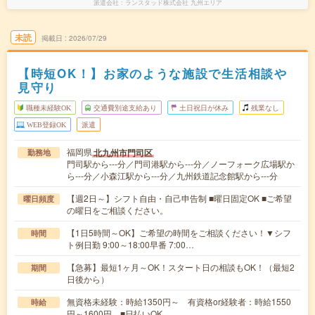
派遣会社
ランスタッド株式会社 九州エリア
未読
掲載日
2026/07/29
【時短OK！】お家のような施設で生活相談や
見守り
職種未経験OK
交通費別途支給あり
土日祝日が休み
残業なし
WEB登録OK
派遣
福岡県
北九州市門司区
勤務地
門司駅から---分／門司港駅から---分／ノーフォーク広場駅か
ら---分／小森江駅から---分／九州鉄道記念館駅から---分
【週2日～】シフト自由・自己申告制 ■曜日固定OK ■ご希望
曜日頻度
の曜日をご相談ください。
【1日5時間～OK】ご希望の時間をご相談ください！▼シフ
時間
ト例日勤 9:00～18:00早番 7:00…
【急募】最短1ヶ月～OK！スタート日の相談もOK！（最短2
期間
日後から）
無資格未経験：時給1350円～ 有資格or経験者：時給1550
時給
円～1600円 ■日払いOK