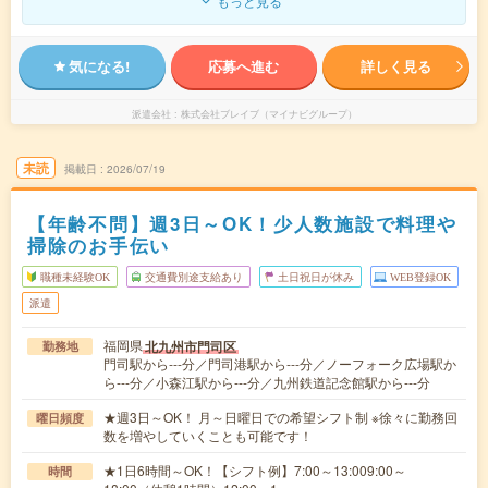
もっと見る
気になる!
応募へ進む
詳しく見る
派遣会社
株式会社ブレイブ（マイナビグループ）
未読
掲載日
2026/07/19
【年齢不問】週3日～OK！少人数施設で料理や
掃除のお手伝い
職種未経験OK
交通費別途支給あり
土日祝日が休み
WEB登録OK
派遣
福岡県
北九州市門司区
勤務地
門司駅から---分／門司港駅から---分／ノーフォーク広場駅か
ら---分／小森江駅から---分／九州鉄道記念館駅から---分
★週3日～OK！ 月～日曜日での希望シフト制 ※徐々に勤務回
曜日頻度
数を増やしていくことも可能です！
★1日6時間～OK！【シフト例】7:00～13:009:00～
時間