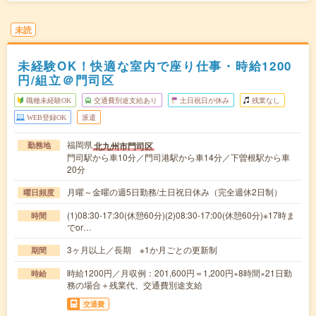
未読
未経験OK！快適な室内で座り仕事・時給1200
円/組立＠門司区
職種未経験OK
交通費別途支給あり
土日祝日が休み
残業なし
WEB登録OK
派遣
福岡県
北九州市門司区
勤務地
門司駅から車10分／門司港駅から車14分／下曽根駅から車
20分
月曜～金曜の週5日勤務/土日祝日休み（完全週休2日制）
曜日頻度
(1)08:30-17:30(休憩60分)(2)08:30-17:00(休憩60分)※17時ま
時間
でor…
3ヶ月以上／長期 ※1か月ごとの更新制
期間
時給1200円／月収例：201,600円＝1,200円×8時間×21日勤
時給
務の場合＋残業代、交通費別途支給
交通費