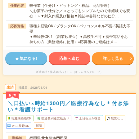
軽作業（仕分け・ピッキング・検品、商品管理）
仕事内容
＼お菓子の仕分け／＜とってもシンプルなので未経験でも安
心！＞▼封入作業及び梱包▼雑誌や書籍などの仕分…
職種未経験OK / ブランクOK / パソコンスキル不要 / 英語力不
応募資格
要
▼未経験OK！（副業歓迎☆）▼高校生不可▼携帯電話をお
持ちの方（業務連絡に使用）※応募後のご連絡はメ…
気になる!
応募へ進む
詳しく見る
派遣会社
株式会社バイトレ（キャムコムグループ）
未読
掲載日
2026/08/04
NEW
＼日払い×時給1300円／医療行為なし＊付き添
い＊看護サポート
職種未経験OK
交通費別途支給あり
土日祝日が休み
残業なし
WEB登録OK
派遣
福岡県
北九州市門司区
勤務地