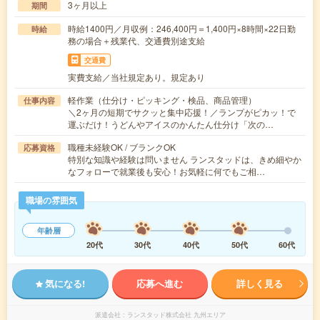
3ヶ月以上
期間
時給1400円／月収例：246,400円＝1,400円×8時間×22日勤
時給
務の場合＋残業代、交通費別途支給
交通費
実費支給／当社規定あり。規定あり
軽作業（仕分け・ピッキング・検品、商品管理）
仕事内容
＼2ヶ月の短期でサクッと集中応援！／ランプがピカッ！で
運ぶだけ！うどんやアイスのかんたん仕分け「次の…
職種未経験OK / ブランクOK
応募資格
特別な知識や経験は問いません ランスタッドは、きめ細やか
なフォローで就業後も安心！お気軽に何でもご相…
職場の雰囲気
年齢層
20代
30代
40代
50代
60代
気になる!
応募へ進む
詳しく見る
派遣会社
ランスタッド株式会社 九州エリア