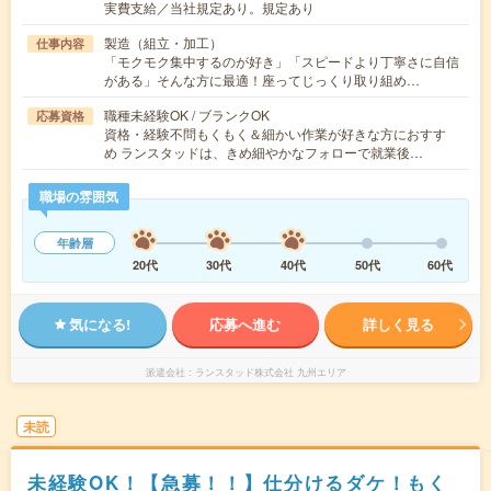
実費支給／当社規定あり。規定あり
製造（組立・加工）
仕事内容
「モクモク集中するのが好き」「スピードより丁寧さに自信
がある」そんな方に最適！座ってじっくり取り組め…
職種未経験OK / ブランクOK
応募資格
資格・経験不問もくもく＆細かい作業が好きな方におすす
め ランスタッドは、きめ細やかなフォローで就業後…
職場の雰囲気
年齢層
20代
30代
40代
50代
60代
気になる!
応募へ進む
詳しく見る
派遣会社
ランスタッド株式会社 九州エリア
未読
未経験OK！【急募！！】仕分けるダケ！もく