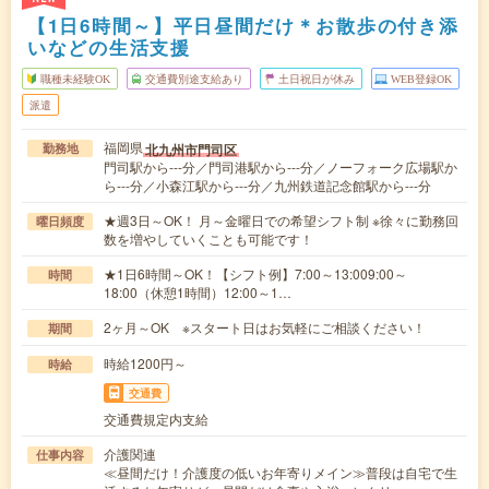
【1日6時間～】平日昼間だけ＊お散歩の付き添
いなどの生活支援
職種未経験OK
交通費別途支給あり
土日祝日が休み
WEB登録OK
派遣
福岡県
北九州市門司区
勤務地
門司駅から---分／門司港駅から---分／ノーフォーク広場駅か
ら---分／小森江駅から---分／九州鉄道記念館駅から---分
★週3日～OK！ 月～金曜日での希望シフト制 ※徐々に勤務回
曜日頻度
数を増やしていくことも可能です！
★1日6時間～OK！【シフト例】7:00～13:009:00～
時間
18:00（休憩1時間）12:00～1…
2ヶ月～OK ※スタート日はお気軽にご相談ください！
期間
時給1200円～
時給
交通費
交通費規定内支給
介護関連
仕事内容
≪昼間だけ！介護度の低いお年寄りメイン≫普段は自宅で生