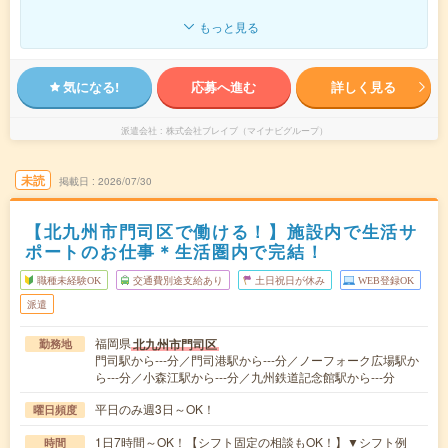
もっと見る
気になる!
応募へ進む
詳しく見る
派遣会社
株式会社ブレイブ（マイナビグループ）
未読
掲載日
2026/07/30
【北九州市門司区で働ける！】施設内で生活サ
ポートのお仕事＊生活圏内で完結！
職種未経験OK
交通費別途支給あり
土日祝日が休み
WEB登録OK
派遣
福岡県
北九州市門司区
勤務地
門司駅から---分／門司港駅から---分／ノーフォーク広場駅か
ら---分／小森江駅から---分／九州鉄道記念館駅から---分
平日のみ週3日～OK！
曜日頻度
1日7時間～OK！【シフト固定の相談もOK！】▼シフト例
時間