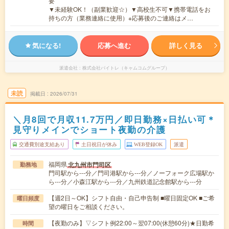
要
▼未経験OK！（副業歓迎☆）▼高校生不可▼携帯電話をお
持ちの方（業務連絡に使用）※応募後のご連絡はメ…
気になる!
応募へ進む
詳しく見る
派遣会社
株式会社バイトレ（キャムコムグループ）
未読
掲載日
2026/07/31
＼月8回で月収11.7万円／即日勤務×日払い可＊
見守りメインでショート夜勤の介護
交通費別途支給あり
土日祝日が休み
WEB登録OK
派遣
福岡県
北九州市門司区
勤務地
門司駅から---分／門司港駅から---分／ノーフォーク広場駅か
ら---分／小森江駅から---分／九州鉄道記念館駅から---分
【週2日～OK】シフト自由・自己申告制 ■曜日固定OK ■ご希
曜日頻度
望の曜日をご相談ください。
【夜勤のみ】▽シフト例22:00～翌07:00(休憩60分)★日勤希
時間