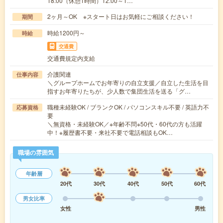
18:00（休憩1時間）12:00～1…
2ヶ月～OK ※スタート日はお気軽にご相談ください！
期間
時給1200円～
時給
交通費
交通費規定内支給
介護関連
仕事内容
＼グループホームでお年寄りの自立支援／自立した生活を目
指すお年寄りたちが、少人数で集団生活を送る「グ…
職種未経験OK / ブランクOK / パソコンスキル不要 / 英語力不
応募資格
要
＼無資格・未経験OK／※年齢不問※50代・60代の方も活躍
中！※履歴書不要・来社不要で電話相談もOK…
職場の雰囲気
年齢層
20代
30代
40代
50代
60代
男女比率
女性
男性