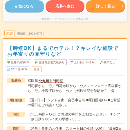
気になる!
応募へ進む
詳しく見る
派遣会社
ケアスタッフィング株式会社
未読
掲載日
2026/07/21
【時短OK】まるでホテル！？キレイな施設で
お年寄りの見守りなど
職種未経験OK
交通費別途支給あり
土日祝日が休み
残業なし
WEB登録OK
派遣
福岡県
北九州市門司区
勤務地
門司駅から---分／門司港駅から---分／ノーフォーク広場駅か
ら---分／小森江駅から---分／九州鉄道記念館駅から---分
【週2日～】シフト自由・自己申告制 ■曜日固定OK ■ご希望
曜日頻度
の曜日をご相談ください。
【1日5時間～OK】ご希望の時間をご相談ください！▼シフ
時間
ト例日勤 9:00～18:00早番 7:00…
【急募】長期のお仕事 スタート日の相談もOK！（最短2日
期間