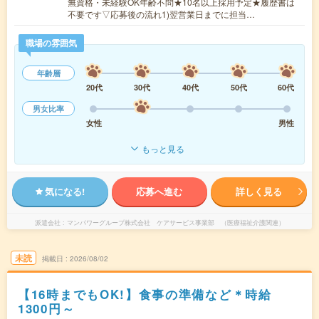
無資格・未経験OK年齢不問★10名以上採用予定★履歴書は
不要です▽応募後の流れ1)翌営業日までに担当…
職場の雰囲気
年齢層
20代
30代
40代
50代
60代
男女比率
女性
男性
もっと見る
気になる!
応募へ進む
詳しく見る
派遣会社
マンパワーグループ株式会社 ケアサービス事業部 （医療福祉介護関連）
未読
掲載日
2026/08/02
【16時までもOK!】食事の準備など＊時給
1300円～