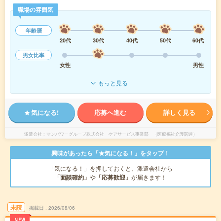
職場の雰囲気
年齢層
20代
30代
40代
50代
60代
男女比率
女性
男性
もっと見る
気になる!
応募へ進む
詳しく見る
派遣会社
マンパワーグループ株式会社 ケアサービス事業部 （医療福祉介護関連）
興味があったら「★気になる！」をタップ！
「気になる！」を押しておくと、派遣会社から
「面談確約」
や
「応募歓迎」
が届きます！
未読
掲載日
2026/08/06
NEW