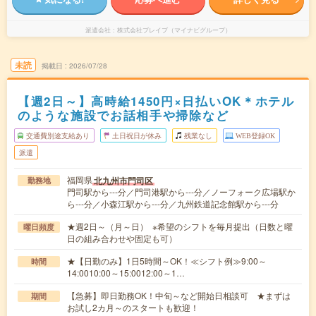
派遣会社
株式会社ブレイブ（マイナビグループ）
未読
掲載日
2026/07/28
【週2日～】高時給1450円×日払いOK＊ホテル
のような施設でお話相手や掃除など
交通費別途支給あり
土日祝日が休み
残業なし
WEB登録OK
派遣
福岡県
北九州市門司区
勤務地
門司駅から---分／門司港駅から---分／ノーフォーク広場駅か
ら---分／小森江駅から---分／九州鉄道記念館駅から---分
★週2日～（月～日） ※希望のシフトを毎月提出（日数と曜
曜日頻度
日の組み合わせや固定も可）
★【日勤のみ】1日5時間～OK！≪シフト例≫9:00～
時間
14:0010:00～15:0012:00～1…
【急募】即日勤務OK！中旬～など開始日相談可 ★まずは
期間
お試し2カ月～のスタートも歓迎！