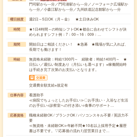
門司駅から---分／門司港駅から---分／ノーフォーク広場駅か
ら---分／小森江駅から---分／九州鉄道記念館駅から---分
週2日～5日OK（月～金） ★土日休みOK
曜日頻度
★1日4時間～の時短シフトOK★都合に合わせてシフトが決
時間
められますシフト例：7：00～16：009：…
開始日はご相談ください！ ★急募 ★職場が気に入れば、
期間
長期でも働けます！
無資格未経験：時給1300円～ 経験者：時給1400円～ ★
時給
日払い／週払い制度あり（月払いも選べます）※稼働開始時
は手続き完了次第のお支払いとなります。
交通費
交通費全額支給※規定有
看護助手
仕事内容
≪病院でちょっとしたお手伝い≫〇お手洗い・入浴など生活
のお手伝い○診察室への付き添い○食事のサポート…
職種未経験OK / ブランクOK / パソコンスキル不要 / 英語力不
応募資格
要
≪無資格・未経験OK≫年齢不問★10名以上採用予定★履歴
書は不要です。▽応募後の流れ1)翌営業日まで…