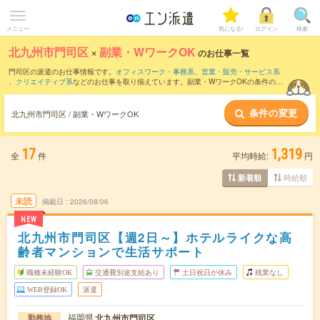
メニュー
気になる!
ログイン
検索
北九州市門司区
×
副業・WワークOK
のお仕事一覧
門司区の派遣のお仕事情報です。
オフィスワーク・事務系
、
営業・販売・サービス系
、
クリエイティブ系
などのお仕事を取り揃えています。副業・WワークOKの条件の他
に、
交通費別途支給あり
、
職種未経験OK
、
友だちと一緒の応募OK
などのこだわり条
件も取り揃えています。
条件の変更
北九州市門司区 / 副業・WワークOK
17
1,319
全
件
平均時給:
円
時給順
新着順
未読
掲載日
2026/08/06
NEW
北九州市門司区【週2日～】ホテルライクな高
齢者マンションで生活サポート
職種未経験OK
交通費別途支給あり
土日祝日が休み
残業なし
WEB登録OK
派遣
福岡県
北九州市門司区
勤務地