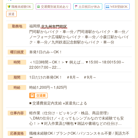
職種未経験OK
交通費別途支給あり
土日祝日が休み
WEB登録OK
派遣
福岡県
北九州市門司区
勤務地
門司駅からバイク・車---分／門司港駅からバイク・車---分／
ノーフォーク広場駅からバイク・車---分／小森江駅からバイ
ク・車---分／九州鉄道記念館駅からバイク・車---分
単発1日のみ～OK！
曜日頻度
＜1日3時間～OK！＞▼ 例えば… ▼15:00～18:0015:00～
時間
22:0017:00～22:…
1日だけの単発OK！ ＃8月～ ＃9月～
期間
時給1,200円～1,625円
時給
交通費
■ 交通費規定内支給 ※派遣先による
軽作業（仕分け・ピッキング・検品、商品管理）
仕事内容
＼DMの仕分け／＜とってもシンプルなので未経験でも安
心！＞▼封入作業及び梱包▼雑誌や書籍などの仕分け…
職種未経験OK / ブランクOK / パソコンスキル不要 / 英語力不
応募資格