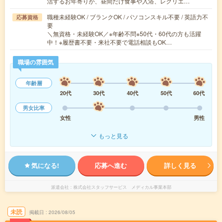
活するお年寄りが、昼間だけ食事や入浴、レクリエ…
職種未経験OK / ブランクOK / パソコンスキル不要 / 英語力不
応募資格
要
＼無資格・未経験OK／※年齢不問※50代・60代の方も活躍
中！※履歴書不要・来社不要で電話相談もOK…
職場の雰囲気
年齢層
20代
30代
40代
50代
60代
男女比率
女性
男性
もっと見る
気になる!
応募へ進む
詳しく見る
派遣会社
株式会社スタッフサービス メディカル事業本部
未読
掲載日
2026/08/05