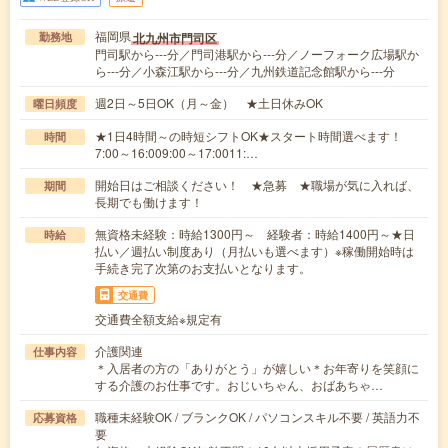
福岡県
北九州市門司区
勤務地
門司駅から---分／門司港駅から---分／ノーフォーク広場駅か
ら---分／小森江駅から---分／九州鉄道記念館駅から---分
週2日～5日OK（月～金） ★土日休みOK
曜日頻度
★1日4時間～の時短シフトOK★スタート時間選べます！
時間
7:00～16:009:00～17:0011:…
開始日はご相談ください！ ★急募 ★職場が気に入れば、
期間
長期でも働けます！
無資格未経験：時給1300円～ 経験者：時給1400円～★日
時給
払い／週払い制度あり（月払いも選べます）※稼働開始時は
手続き完了次第のお支払いとなります。
交通費
交通費全額支給※規定有
介護関連
仕事内容
＊入居者の方の「ありがとう」が嬉しい＊お年寄りを笑顔に
する介護のお仕事です。おじいちゃん、おばあちゃ…
職種未経験OK / ブランクOK / パソコンスキル不要 / 英語力不
応募資格
要