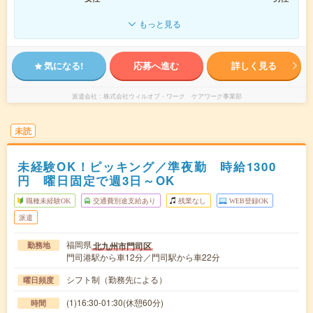
もっと見る
気になる!
応募へ進む
詳しく見る
派遣会社
株式会社ウィルオブ・ワーク ケアワーク事業部
未読
未経験OK！ピッキング／準夜勤 時給1300
円 曜日固定で週3日～OK
職種未経験OK
交通費別途支給あり
残業なし
WEB登録OK
派遣
福岡県
北九州市門司区
勤務地
門司港駅から車12分／門司駅から車22分
シフト制（勤務先による）
曜日頻度
(1)16:30-01:30(休憩60分)
時間