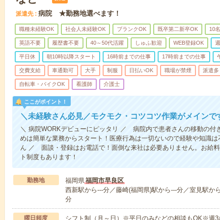
病院 ★勤務地選べます！
派遣先
職種未経験OK
社会人未経験OK
ブランクOK
既卒第二新卒OK
10
英語不要
履歴書不要
40～50代活躍
しゅふ歓迎
WEB登録OK
週
平日休
朝10時以降スタート
16時前までの仕事
17時前までの仕事
交費支給
車通勤可
大手
制服
日払いOK
職場が禁煙
派遣多
自転車・バイクOK
看護師
介護士
ここがポイント！
＼未経験さん必見／モクモク・コツコツ作業がメインで
＼ 病院WORKデビューにピッタリ ／ 病院内で患者さんの移動の
めは簡単な業務からスタート！医療行為は一切ないので経験や知識は
ん ／ 面談・登録はお電話で！面倒な来社は必要ありません。お給料
ト制度もあります！
勤務地
福岡県
福岡市早良区
西新駅から---分／藤崎(福岡県)駅から---分／室見駅から-
分
曜日頻度
シフト制（月～日）※平日のみなどの相談もOK※週3