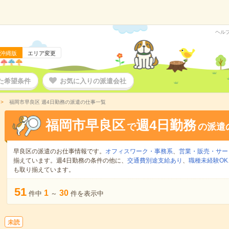
ヘル
沖縄版
エリア変更
た希望条件
お気に入りの派遣会社
福岡市早良区 週4日勤務の派遣の仕事一覧
福岡市早良区
週4日勤務
で
の派遣
早良区の派遣のお仕事情報です。
オフィスワーク・事務系
、
営業・販売・サー
揃えています。週4日勤務の条件の他に、
交通費別途支給あり
、
職種未経験OK
も取り揃えています。
51
1
30
件中
～
件を表示中
未読