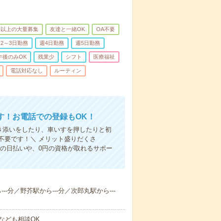
名以上の大量募集
友達と一緒OK
OA不要
2～3日勤務
週4日勤務
週5日勤務
午後のみOK
残業少
シフト
医療福祉
電話対応なし
ルーティン
す！お電話での登録もOK！
付き添いをしたり、車いすを押したりと初
不要です！＼ メリット盛りだくさ
の日払いや、0円の資格が取れるサポー
--分／野芥駅から---分／次郎丸駅から---
なども相談OK