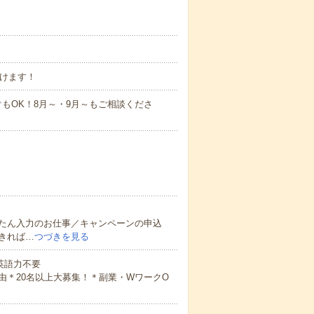
働けます！
もOK！8月～・9月～もご相談くださ
たん入力のお仕事／キャンペーンの申込
きれば…
つづきを見る
 英語力不要
由＊20名以上大募集！＊副業・WワークO