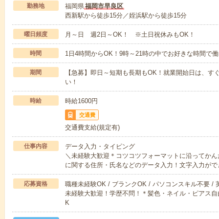
勤務地
福岡県
福岡市早良区
西新駅から徒歩15分／姪浜駅から徒歩15分
曜日頻度
月～日 週2日～OK！ ※土日祝休みもOK！
時間
1日4時間からOK！9時～21時の中でお好きな時間で
期間
【急募】即日～短期も長期もOK！就業開始日は、すぐ
い！
時給
時給1600円
交通費
交通費支給(規定有)
仕事内容
データ入力・タイピング
＼未経験大歓迎＊コツコツフォーマットに沿ってかん
に関する住所・氏名などのデータ入力！文字入力がで
応募資格
職種未経験OK / ブランクOK / パソコンスキル不要 /
未経験大歓迎！学歴不問！＊髪色・ネイル・ピアス自
K