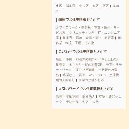
東区
博多区
中央区
南区
西区
城南
区
職種でお仕事情報をさがす
オフィスワーク・事務系
営業・販売・サー
ビス系
クリエイティブ系
IT・エンジニア
系
技術系
医療・介護・福祉・教育系
軽
作業・物流・工場・その他
こだわりでお仕事情報をさがす
短期
単発
職種未経験OK
10名以上の大
量募集
友だちと一緒の応募OK
在宅・リモ
ートワーク
週2～3日勤務
土日祝のみ勤
務
残業なし
副業・WワークOK
交通費
別途支給あり
語学力が活かせる
人気のワードでお仕事情報をさがす
急募
年齢不問
財団法人
英語
書類チェ
ック
テレビ局
封入
大学