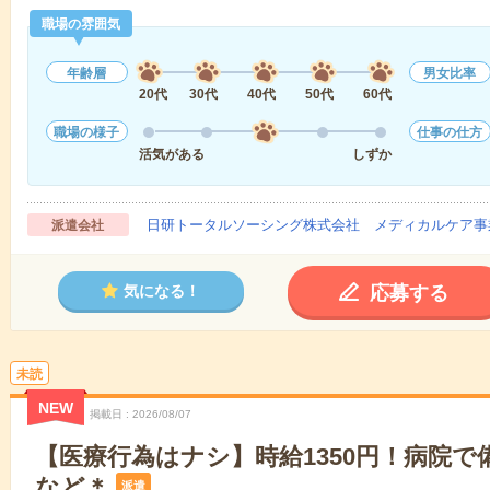
職場の雰囲気
年齢層
男女比率
20代
30代
40代
50代
60代
職場の様子
仕事の仕方
活気がある
しずか
日研トータルソーシング株式会社 メディカルケア事
派遣会社
応募する
気になる！
未読
NEW
掲載日
2026/08/07
【医療行為はナシ】時給1350円！病院
など＊
派遣