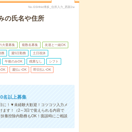
No.GSHhkt博多_住所入力_西新2w
みの氏名や住所
上の大量募集
複数名募集
友達と一緒OK
勤務
週5日勤務
土日祝休
午後のみOK
残業なし
シフト
OK
週払いOK
即日払いOK
0名以上募集
日に！▼未経験大歓迎！コツコツ入力メ
けます！（2～3日で覚えられる内容で
扶養控除内勤務もOK！面談時にご相談