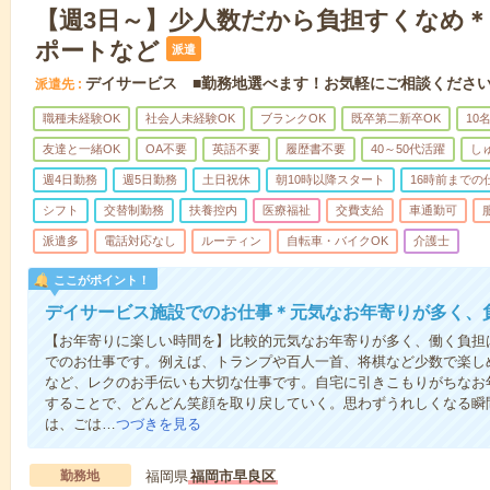
【週3日～】少人数だから負担すくなめ
ポートなど
派遣
デイサービス ■勤務地選べます！お気軽にご相談くださ
派遣先
職種未経験OK
社会人未経験OK
ブランクOK
既卒第二新卒OK
10
友達と一緒OK
OA不要
英語不要
履歴書不要
40～50代活躍
し
週4日勤務
週5日勤務
土日祝休
朝10時以降スタート
16時前までの
シフト
交替制勤務
扶養控内
医療福祉
交費支給
車通勤可
派遣多
電話対応なし
ルーティン
自転車・バイクOK
介護士
ここがポイント！
デイサービス施設でのお仕事＊元気なお年寄りが多く、
【お年寄りに楽しい時間を】比較的元気なお年寄りが多く、働く負担
でのお仕事です。例えば、トランプや百人一首、将棋など少数で楽し
など、レクのお手伝いも大切な仕事です。自宅に引きこもりがちなお
することで、どんどん笑顔を取り戻していく。思わずうれしくなる瞬
は、ごは…
つづきを見る
勤務地
福岡県
福岡市早良区