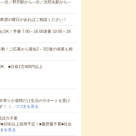
--分／野芥駅から---分／次郎丸駅から---
！■希望の曜日があればご相談ください！
！早番 7:00～16:00遅番 10:00～19:
数！ご応募から最短2～3日後の就業も相
K ■日収1万400円以上
年寄りが昼間だけ生活のサポートを受け
す！（…
つづきを見る
 英語力不要
!■10名以上採用予定！■履歴書不要■社会
きを見る