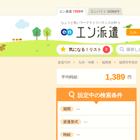
エン派遣
7355
件
エンバイト
12362
件
ちょうど良いワークライフバランスが叶う
九州・
気になる！リスト
0
保存し
派遣TOP
九州・沖縄
福岡県
福岡市早良区
,
1
3
8
9
平均時給:
円
設定中の検索条件
期間
---
派遣形式
---
時給
---