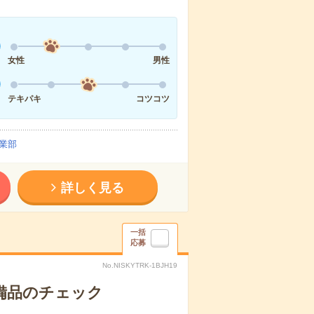
女性
男性
テキパキ
コツコツ
業部
詳しく見る
一括
応募
No.NISKYTRK-1BJH19
で備品のチェック