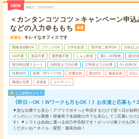
NEW
掲載日
2026/08/07
＜カンタンコツコツ＞キャンペーン申込
などの入力＠ももち
派遣
キレイなオフィスです
派遣先
職種未経験OK
ブランクOK
大学生歓迎
既卒第二新卒OK
10名以
OA不要
英語不要
履歴書不要
しゅふ歓迎
週2～3日勤務
週4日
朝10時以降スタート
16時前までの仕事
17時前までの仕事
5ｈ以内OK
扶養控内
副業・WワークOK
交費支給
駅歩5分
服装自由
日払い
職場が分煙
派遣多
ルーティン
ここがポイント！
《即日～OK！Wワークも方もOK！》お友達と応募も＊2
▼急な出費でも安心！アプリでポチっと申請するだけで翌々日が給料
インのシンプル業務！研修有で未経験の方でも安心してご応募いただ
す）▼シフトは自由に選べる自己申告制です！がっつり稼ぐのもOK！
くださいね＊ネイル・髪型・服装自由！