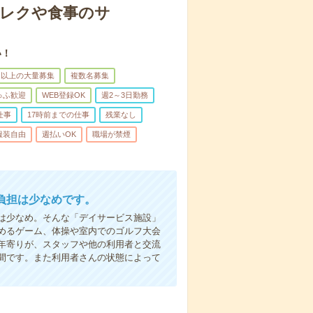
＊レクや食事のサ
い！
名以上の大量募集
複数名募集
ゅふ歓迎
WEB登録OK
週2～3日勤務
仕事
17時前までの仕事
残業なし
服装自由
週払いOK
職場が禁煙
負担は少なめです。
は少なめ。そんな「デイサービス施設」
めるゲーム、体操や室内でのゴルフ大会
年寄りが、スタッフや他の利用者と交流
間です。また利用者さんの状態によって