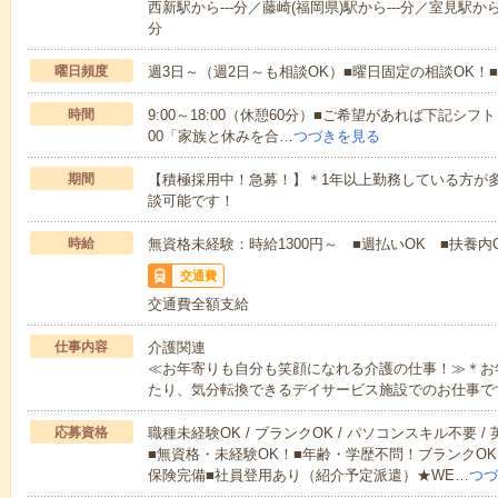
西新駅から---分／藤崎(福岡県)駅から---分／室見駅から-
分
曜日頻度
週3日～（週2日～も相談OK）■曜日固定の相談OK
時間
9:00～18:00（休憩60分）■ご希望があれば下記シフトもOK
00「家族と休みを合…
つづきを見る
期間
【積極採用中！急募！】＊1年以上勤務している方が多
談可能です！
時給
無資格未経験：時給1300円～ ■週払いOK ■扶養内O
交通費
交通費全額支給
仕事内容
介護関連
≪お年寄りも自分も笑顔になれる介護の仕事！≫＊お
たり、気分転換できるデイサービス施設でのお仕事で
応募資格
職種未経験OK / ブランクOK / パソコンスキル不要 /
■無資格・未経験OK！■年齢・学歴不問！ブランクOK
保険完備■社員登用あり（紹介予定派遣）★WE…
つづ