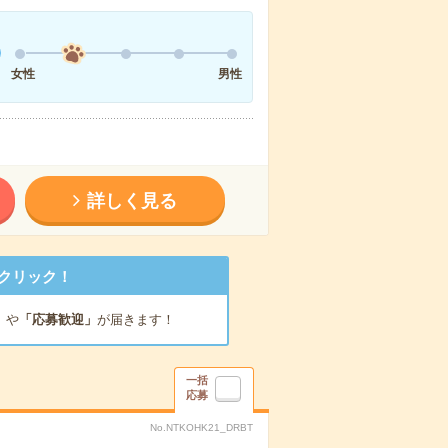
女性
男性
詳しく見る
クリック！
」
や
「応募歓迎」
が届きます！
一括
応募
No.NTKOHK21_DRBT