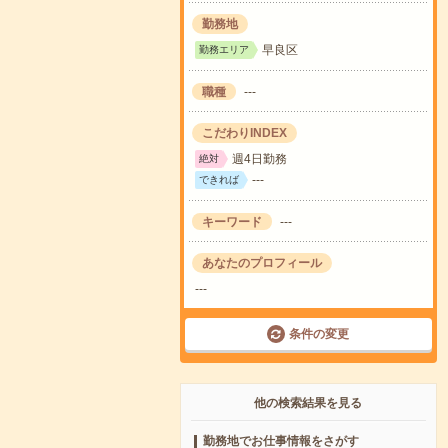
勤務地
早良区
勤務エリア
職種
---
こだわりINDEX
週4日勤務
絶対
---
できれば
キーワード
---
あなたのプロフィール
---
条件の変更
他の検索結果を見る
勤務地でお仕事情報をさがす