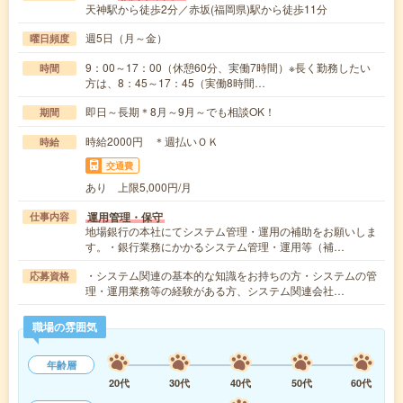
天神駅から徒歩2分／赤坂(福岡県)駅から徒歩11分
週5日（月～金）
曜日頻度
9：00～17：00（休憩60分、実働7時間）※長く勤務したい
時間
方は、8：45～17：45（実働8時間…
即日～長期＊8月～9月～でも相談OK！
期間
時給2000円 ＊週払いＯＫ
時給
交通費
あり 上限5,000円/月
運用管理・保守
仕事内容
地場銀行の本社にてシステム管理・運用の補助をお願いしま
す。・銀行業務にかかるシステム管理・運用等（補…
・システム関連の基本的な知識をお持ちの方・システムの管
応募資格
理・運用業務等の経験がある方、システム関連会社…
職場の雰囲気
年齢層
20代
30代
40代
50代
60代