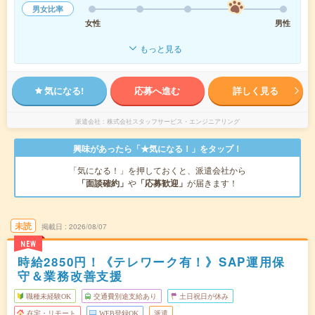
男女比率
女性
男性
もっと見る
気になる!
応募へ進む
詳しく見る
派遣会社
株式会社スタッフサービス・エンジニアリング
興味があったら「★気になる！」をタップ！
「気になる！」を押しておくと、派遣会社から
「面談確約」
や
「応募歓迎」
が届きます！
未読
掲載日
2026/08/07
NEW
時給2850円！《テレワーク有！》SAP運用保
守＆業務改善支援
職種未経験OK
交通費別途支給あり
土日祝日が休み
在宅・リモート
WEB登録OK
派遣