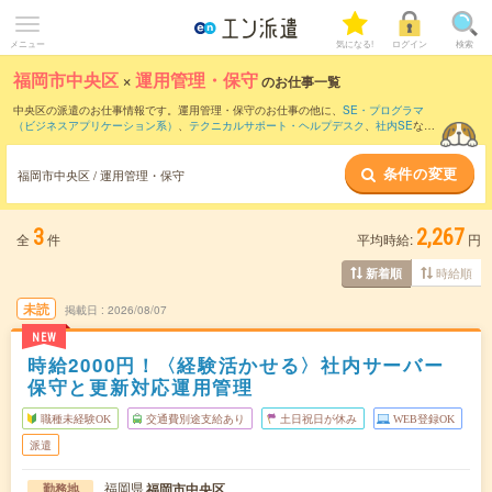
メニュー
気になる!
ログイン
検索
福岡市中央区
×
運用管理・保守
のお仕事一覧
中央区の派遣のお仕事情報です。運用管理・保守のお仕事の他に、
SE・プログラマ
（ビジネスアプリケーション系）
、
テクニカルサポート・ヘルプデスク
、
社内SE
など
を取り揃えています。さらに、
短期
・
単発
などの期間や、
職種未経験OK
などのこだわ
り条件で絞り込んでいただけます。職種辞典：
運用管理・保守のお仕事とは？とは？
条件の変更
福岡市中央区 / 運用管理・保守
3
2,267
全
件
平均時給:
円
時給順
新着順
未読
掲載日
2026/08/07
NEW
時給2000円！〈経験活かせる〉社内サーバー
保守と更新対応運用管理
職種未経験OK
交通費別途支給あり
土日祝日が休み
WEB登録OK
派遣
福岡県
福岡市中央区
勤務地