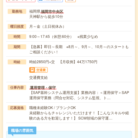
福岡県
福岡市中央区
勤務地
天神駅から徒歩10分
月～金（土日祝休み）
曜日頻度
9:00～17:45（休憩:60分） ※残業少なめ
時間
【急募】即日～長期 ※8月～、9月～、10月～のスタートも
期間
ご相談ください！
時給2850円+交 【月収例】44万1750円
時給
交通費
交通費支給
運用管理・保守
仕事内容
【SAP基幹システム運用支援】業務内容：＜運用保守＞SAP
運用保守業務（問合せ対応、システム監視、ト…
職種未経験OK / ブランクOK
応募資格
未経験からもチャレンジいただけます！【こんなスキルや経
験のある方を歓迎します！】 SCM領域の保守運…
職場の雰囲気