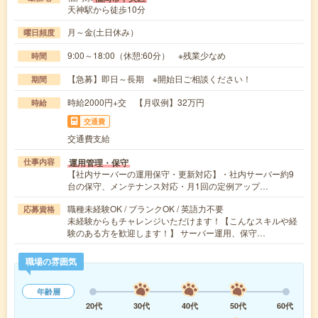
天神駅から徒歩10分
月～金(土日休み）
曜日頻度
9:00～18:00（休憩:60分） ※残業少なめ
時間
【急募】即日～長期 ※開始日ご相談ください！
期間
時給2000円+交 【月収例】32万円
時給
交通費
交通費支給
運用管理・保守
仕事内容
【社内サーバーの運用保守・更新対応】・社内サーバー約9
台の保守、メンテナンス対応・月1回の定例アップ…
職種未経験OK / ブランクOK / 英語力不要
応募資格
未経験からもチャレンジいただけます！【こんなスキルや経
験のある方を歓迎します！】 サーバー運用、保守…
職場の雰囲気
年齢層
20代
30代
40代
50代
60代