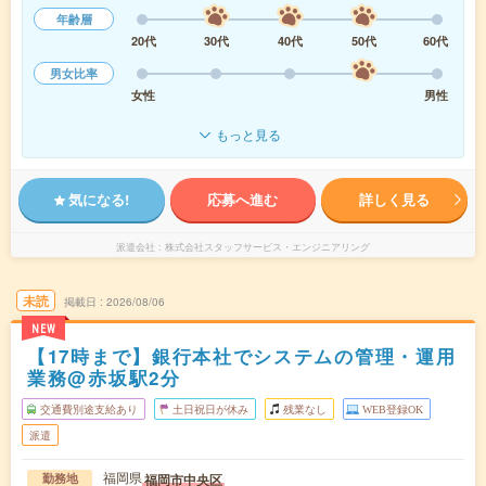
年齢層
20代
30代
40代
50代
60代
男女比率
女性
男性
もっと見る
気になる!
応募へ進む
詳しく見る
派遣会社
株式会社スタッフサービス・エンジニアリング
未読
掲載日
2026/08/06
NEW
【17時まで】銀行本社でシステムの管理・運用
業務@赤坂駅2分
交通費別途支給あり
土日祝日が休み
残業なし
WEB登録OK
派遣
福岡県
福岡市中央区
勤務地