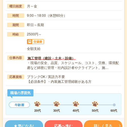
月～金
曜日頻度
9:00～18:00（休憩60分）
時間
即日～長期
期間
2500円～
時給
交通費
全額支給
施工管理（建設・土木・設備）
仕事内容
・現場の安全、品質、スケジュール、コスト、労務、環境配
慮など綿密に管理・社内設計者やクライアント、施…
ブランクOK / 英語力不要
応募資格
【必須条件】・内装施工管理経験がある方
職場の雰囲気
年齢層
20代
30代
40代
50代
60代
気になる!
応募へ進む
詳しく見る