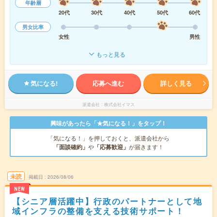
年齢層
20代
30代
40代
50代
60代
男女比率
女性
男性
もっと見る
気になる!
応募へ進む
詳しく見る
派遣会社
株式会社イマス
興味があったら「★気になる！」をタップ！
「気になる！」を押しておくと、派遣会社から
「面談確約」
や
「応募歓迎」
が届きます！
未読
掲載日
2026/08/06
NEW
【シニア層活躍中】行政のパートナーとして地
域インフラの整備を支える技術サポート！