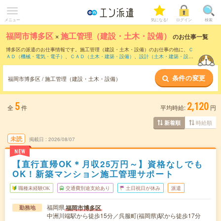
メニュー
気になる!
ログイン
検索
福岡市博多区
×
施工管理（建設・土木・設備）
のお仕事一覧
博多区の派遣のお仕事情報です。施工管理（建設・土木・設備）のお仕事の他に、
Ｃ
ＡＤ（機械・電気・電子）
、
ＣＡＤ（土木・建築・設備）
、
設計（土木・建築・設
備）
などを取り揃えています。さらに、
短期
・
単発
などの期間や、
職種未経験OK
など
のこだわり条件で絞り込んでいただけます。職種辞典：
施工管理（建設・土木・設
条件の変更
備）のお仕事とは？とは？
福岡市博多区 / 施工管理（建設・土木・設備）
5
2,120
全
件
平均時給:
円
時給順
新着順
未読
掲載日
2026/08/07
NEW
【直行直帰OK＊月収25万円～】資格なしでも
OK！新築マンション施工管理サポート
職種未経験OK
交通費別途支給あり
土日祝日が休み
派遣
福岡県
福岡市博多区
勤務地
中洲川端駅から徒歩15分／呉服町(福岡県)駅から徒歩17分