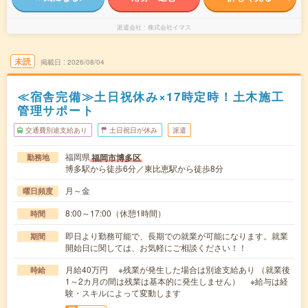
派遣会社
株式会社イマス
未読
掲載日
2026/08/04
≪宿舎完備≫土日祝休み×17時定時！土木施工
管理サポート
交通費別途支給あり
土日祝日が休み
派遣
福岡県
福岡市博多区
勤務地
博多駅から徒歩6分／東比恵駅から徒歩8分
月～金
曜日頻度
8:00～17:00（休憩1時間）
時間
即日より勤務可能で、長期での就業が可能になります。就業
期間
開始日に関しては、お気軽にご相談ください！！
月給40万円 ※残業が発生した場合は別途支給あり （就業後
時給
1～2カ月の間は残業は基本的に発生しません） ※給与は経
験・スキルによって変動します