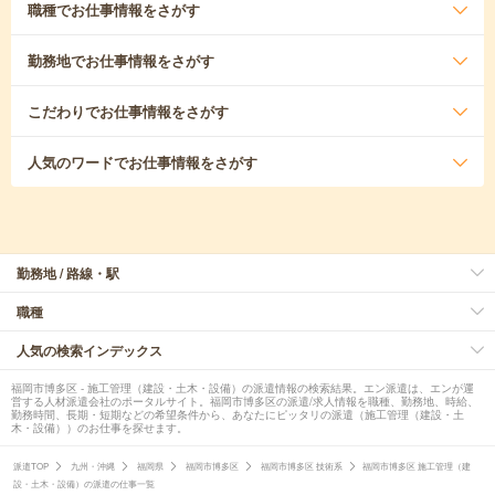
職種
でお仕事情報をさがす
勤務地
でお仕事情報をさがす
こだわり
でお仕事情報をさがす
人気のワード
でお仕事情報をさがす
勤務地 / 路線・駅
職種
人気の検索インデックス
福岡市博多区 - 施工管理（建設・土木・設備）の派遣情報の検索結果。エン派遣は、エンが運
営する人材派遣会社のポータルサイト。福岡市博多区の派遣/求人情報を職種、勤務地、時給、
勤務時間、長期・短期などの希望条件から、あなたにピッタリの派遣（施工管理（建設・土
木・設備））のお仕事を探せます。
派遣TOP
九州・沖縄
福岡県
福岡市博多区
福岡市博多区 技術系
福岡市博多区 施工管理（建
設・土木・設備）の派遣の仕事一覧