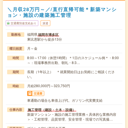
＼月収28万円～／/直行直帰可能＊新築マンシ
ョン・施設の建築施工管理
交通費別途支給あり
派遣
福岡県
福岡市博多区
勤務地
東比恵駅から徒歩13分
月～金
曜日頻度
8:00～17:00（休憩1時間）＊1日のスケジュール例＊・8:00
時間
～：現場事務所出勤、朝礼・8:3…
長期（1年以上） ＊就業開始日はお気軽にご相談くださ
期間
い。
月給280,000円～323,750円
時給
交通費
車通勤の場合も車借上げ代、ガソリン代実費支給
施工管理（建設・土木・設備）
仕事内容
新築マンション・施設の施工管理業務＜具体的な業務内容
＞・工程管理、品質管理、安全管理・現場での写真撮…