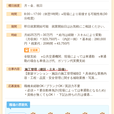
月～金、祝日
曜日頻度
8:00～17:00（休憩1時間）※現場により前後する可能性有(30
時間
分程度)
即日就業開始可能 就業開始日はお気軽にご相談ください。
期間
月給25万円～30万円 ＊給与は経験・スキルにより変動
時給
《月収例》＊323,750円～ 《内訳一例》＊基本給：280,000
円 ＊残業代：20時間 ＝43,750円
交通費
全額支給 ※公共交通機関、現場によっては車通勤 ※車通
勤の場合も車借上げ代、ガソリン代実費支給
施工管理（建設・土木・設備）
仕事内容
【新築マンション・施設の施工管理補助】＊具体的な業務内
容・工程・品質・安全管理に関する補助業務・写真…
職種未経験OK / ブランクOK / 英語力不要
応募資格
＜必須＞＊要自動車免許(現場によっては車通勤となるため)
＊資格が無くてもOK！・下記お持ちの方は優遇…
職場の雰囲気