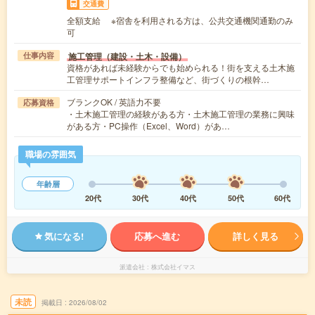
交通費
全額支給 ※宿舎を利用される方は、公共交通機関通勤のみ
可
施工管理（建設・土木・設備）
仕事内容
資格があれば未経験からでも始められる！街を支える土木施
工管理サポートインフラ整備など、街づくりの根幹…
ブランクOK / 英語力不要
応募資格
・土木施工管理の経験がある方・土木施工管理の業務に興味
がある方・PC操作（Excel、Word）があ…
職場の雰囲気
年齢層
20代
30代
40代
50代
60代
気になる!
応募へ進む
詳しく見る
派遣会社
株式会社イマス
未読
掲載日
2026/08/02