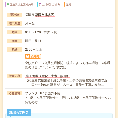
交通費別途支給あり
土日祝日が休み
派遣
福岡県
福岡市博多区
勤務地
月～金
曜日頻度
8:30～17:30休憩1時間
時間
即日～長期
期間
2500円以上
時給
交通費
全額支給 ※公共交通機関、現場によっては車通勤 ※車通
勤の場合ガソリン代実費支給
施工管理（建設・土木・設備）
仕事内容
【発注者支援業務】建設事業・工事の発注者支援業務であ
り、国や自治体の職員がスムーズに事業や工事の履歴…
ブランクOK / 英語力不要
応募資格
・1級土木施工管理技士、若しくは2級土木施工管理技士をお
持ちの方
職場の雰囲気