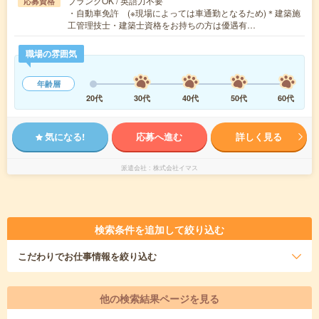
ブランクOK / 英語力不要
応募資格
・自動車免許 (※現場によっては車通勤となるため)＊建築施
工管理技士・建築士資格をお持ちの方は優遇有…
職場の雰囲気
年齢層
20代
30代
40代
50代
60代
気になる!
応募へ進む
詳しく見る
派遣会社
株式会社イマス
検索条件を追加して絞り込む
こだわり
でお仕事情報を絞り込む
他の検索結果ページを見る