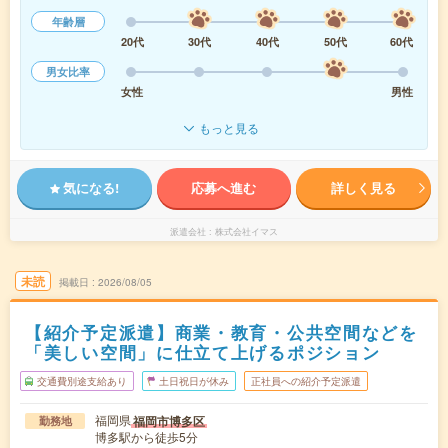
年齢層
20代
30代
40代
50代
60代
男女比率
女性
男性
もっと見る
気になる!
応募へ進む
詳しく見る
派遣会社
株式会社イマス
未読
掲載日
2026/08/05
【紹介予定派遣】商業・教育・公共空間などを
「美しい空間」に仕立て上げるポジション
交通費別途支給あり
土日祝日が休み
正社員への紹介予定派遣
福岡県
福岡市博多区
勤務地
博多駅から徒歩5分