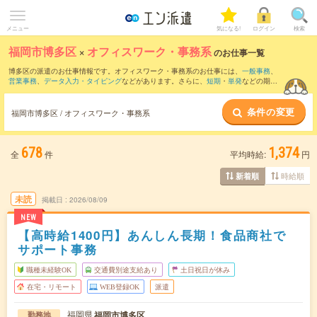
メニュー
気になる!
ログイン
検索
福岡市博多区
×
オフィスワーク・事務系
のお仕事一覧
博多区の派遣のお仕事情報です。オフィスワーク・事務系のお仕事には、
一般事務
、
営業事務
、
データ入力・タイピング
などがあります。さらに、
短期
・
単発
などの期間
や、
職種未経験OK
などのこだわり条件で絞り込んでいただけます。
条件の変更
福岡市博多区 / オフィスワーク・事務系
678
1,374
全
件
平均時給:
円
時給順
新着順
未読
掲載日
2026/08/09
NEW
【高時給1400円】あんしん長期！食品商社で
サポート事務
職種未経験OK
交通費別途支給あり
土日祝日が休み
在宅・リモート
WEB登録OK
派遣
福岡県
福岡市博多区
勤務地