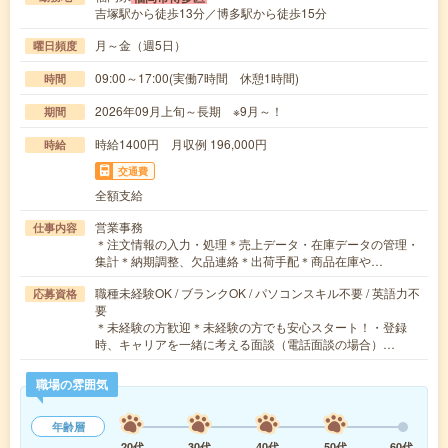
吉塚駅から徒歩13分／博多駅から徒歩15分
月～金（週5日）
曜日頻度
09:00～17:00(実働7時間 休憩1時間)
時間
2026年09月上旬～長期 ※9月～！
期間
時給1400円 月収例 196,000円
時給
交通費
全額支給
営業事務
仕事内容
＊注文情報の入力・処理＊売上データ・在庫データの管理・
集計＊納期調整、欠品連絡＊出荷手配＊商品在庫や…
職種未経験OK / ブランクOK / パソコンスキル不要 / 英語力不
応募資格
要
＊未経験の方歓迎＊未経験の方でも安心スタート！・登録
時、キャリアを一緒に考える面談（電話面談の場合）…
職場の雰囲気
年齢層
20代
30代
40代
50代
60代