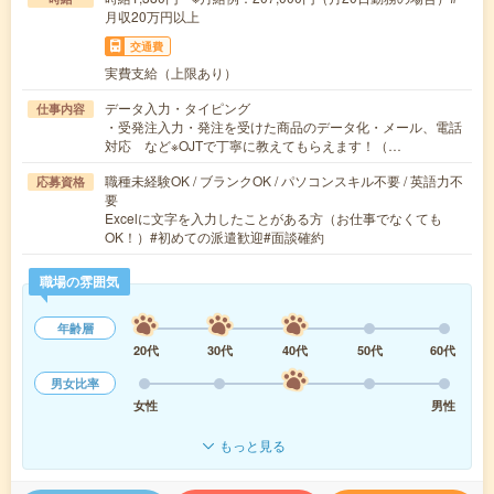
月収20万円以上
交通費
実費支給（上限あり）
データ入力・タイピング
仕事内容
・受発注入力・発注を受けた商品のデータ化・メール、電話
対応 など※OJTで丁寧に教えてもらえます！（…
職種未経験OK / ブランクOK / パソコンスキル不要 / 英語力不
応募資格
要
Excelに文字を入力したことがある方（お仕事でなくても
OK！）#初めての派遣歓迎#面談確約
職場の雰囲気
年齢層
20代
30代
40代
50代
60代
男女比率
女性
男性
もっと見る