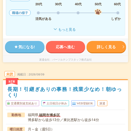
20代
30代
40代
50代
60代
職場の様子
活気がある
しずか
もっと見る
気になる!
応募へ進む
詳しく見る
派遣会社
パーソルテンプスタッフ株式会社
未読
掲載日
2026/08/09
NEW
長期！引継ぎありの事務！残業少なめ！朝ゆっ
くり
交通費別途支給あり
土日祝日が休み
WEB登録OK
派遣
福岡県
福岡市博多区
勤務地
博多駅から徒歩13分／東比恵駅から徒歩14分
月～金（週5日）
曜日頻度