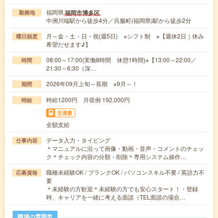
福岡県
福岡市博多区
勤務地
中洲川端駅から徒歩4分／呉服町(福岡県)駅から徒歩2分
月～金・土・日・祝(週5日) ※シフト制 ※【週休2日｜休み
曜日頻度
希望だせます♪】
08:00～17:00(実働8時間 休憩1時間)※【13:00～22:00／
時間
21:30～6:30（深…
2026年09月上旬～長期 ※9月～！
期間
時給1200円 月収例 192,000円
時給
交通費
全額支給
データ入力・タイピング
仕事内容
＊マニュアルに沿って画像・動画・音声・コメントのチェッ
ク＊チェック内容の分類・削除＊専用システム操作…
職種未経験OK / ブランクOK / パソコンスキル不要 / 英語力不
応募資格
要
＊未経験の方歓迎＊未経験の方でも安心スタート！・登録
時、キャリアを一緒に考える面談（TEL面談の場合…
職場の雰囲気