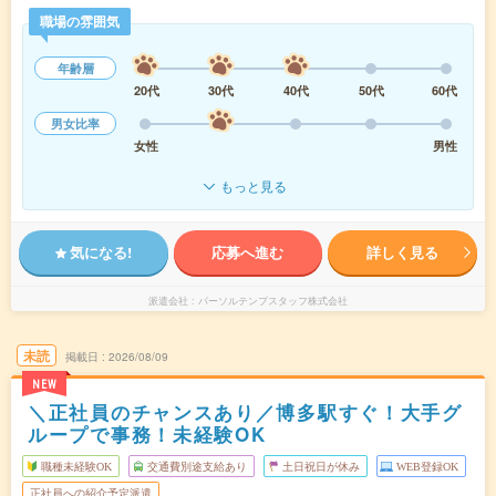
職場の雰囲気
年齢層
20代
30代
40代
50代
60代
男女比率
女性
男性
もっと見る
気になる!
応募へ進む
詳しく見る
派遣会社
パーソルテンプスタッフ株式会社
未読
掲載日
2026/08/09
NEW
＼正社員のチャンスあり／博多駅すぐ！大手グ
ループで事務！未経験OK
職種未経験OK
交通費別途支給あり
土日祝日が休み
WEB登録OK
正社員への紹介予定派遣