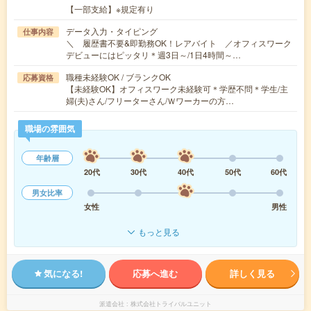
【一部支給】※規定有り
データ入力・タイピング
仕事内容
＼ 履歴書不要&即勤務OK！レアバイト ／オフィスワーク
デビューにはピッタリ＊週3日～/1日4時間～…
職種未経験OK / ブランクOK
応募資格
【未経験OK】オフィスワーク未経験可＊学歴不問＊学生/主
婦(夫)さん/フリーターさん/Ｗワーカーの方…
職場の雰囲気
年齢層
20代
30代
40代
50代
60代
男女比率
女性
男性
もっと見る
気になる!
応募へ進む
詳しく見る
派遣会社
株式会社トライバルユニット