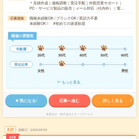
＊見積作成｜価格調整｜受注手配｜外勤営業サポート｜
PC・サービス製品の販売｜メール対応（社内外）｜電…
職種未経験OK / ブランクOK / 英語力不要
応募資格
未経験OK！ #初めての派遣歓迎
職場の雰囲気
年齢層
20代
30代
40代
50代
60代
男女比率
女性
男性
もっと見る
気になる!
応募へ進む
詳しく見る
派遣会社
株式会社スタッフサービス
未読
掲載日
2026/08/09
NEW