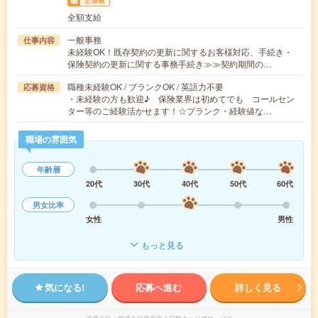
全額支給
一般事務
仕事内容
未経験OK！既存契約の更新に関するお客様対応、手続き・
保険契約の更新に関する事務手続き≫≫契約期間の…
職種未経験OK / ブランクOK / 英語力不要
応募資格
・未経験の方も歓迎♪ 保険業界は初めてでも コールセン
ター等のご経験活かせます！☆ブランク・経験値な…
職場の雰囲気
年齢層
20代
30代
40代
50代
60代
男女比率
女性
男性
もっと見る
気になる!
応募へ進む
詳しく見る