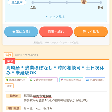
男女比率
女性
男性
もっと見る
気になる!
応募へ進む
詳しく見る
派遣会社
パーソルテンプスタッフ株式会社
未読
掲載日
2026/08/09
NEW
高時給＊残業ほぼなし＊時間相談可＊土日祝休
み＊未経験OK
職種未経験OK
交通費別途支給あり
土日祝日が休み
WEB登録OK
派遣
福岡県
福岡市博多区
勤務地
博多駅から徒歩10分／櫛田神社前駅から徒歩3分
月～金 ※土日祝休み
曜日頻度