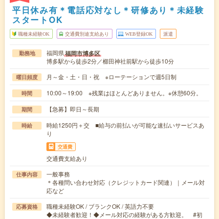
平日休み有＊電話応対なし＊研修あり＊未経験
スタートOK
職種未経験OK
交通費別途支給あり
WEB登録OK
派遣
福岡県
福岡市博多区
勤務地
博多駅から徒歩2分／櫛田神社前駅から徒歩10分
月～金・土・日・祝 ※ローテーションで週5日制
曜日頻度
10:00～19:00 ※残業はほとんどありません。※休憩60分。
時間
【急募】即日～長期
期間
時給1250円＋交 ■給与の前払いが可能な速払いサービスあ
時給
り
交通費
交通費支給あり
一般事務
仕事内容
＊各種問い合わせ対応（クレジットカード関連）｜メール対
応など
職種未経験OK / ブランクOK / 英語力不要
応募資格
◆未経験者歓迎！◆メール対応の経験がある方歓迎。 #初