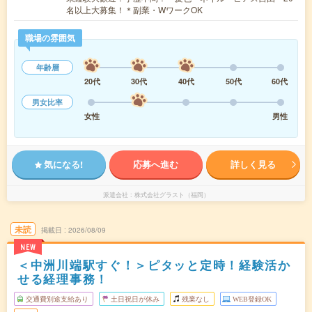
名以上大募集！＊副業・WワークOK
職場の雰囲気
年齢層
20代
30代
40代
50代
60代
男女比率
女性
男性
気になる!
応募へ進む
詳しく見る
派遣会社
株式会社グラスト（福岡）
未読
掲載日
2026/08/09
NEW
＜中洲川端駅すぐ！＞ピタッと定時！経験活か
せる経理事務！
交通費別途支給あり
土日祝日が休み
残業なし
WEB登録OK