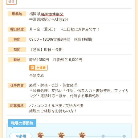
派遣
福岡県
福岡市博多区
勤務地
中洲川端駅から徒歩2分
月～金（週5日） ※土日祝はお休みです！
曜日頻度
09:00～18:00(実働8時間 休憩1時間)
時間
【急募】即日～長期
期間
時給1350円 月収例 216,000円
時給
交通費
全額支給
経理・財務・会計・英文経理
仕事内容
＊経費処理、支払い＊仕訳、伝票入力＊書類整理、ファイリ
ング＊電話対応＊ほか、付随する事務処理
パソコンスキル不要 / 英語力不要
応募資格
経理のご経験をお持ちの方！
職場の雰囲気
年齢層