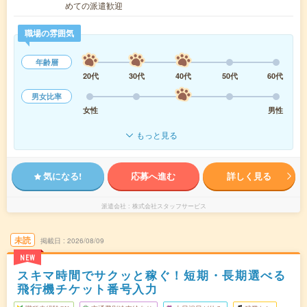
めての派遣歓迎
職場の雰囲気
年齢層
20代
30代
40代
50代
60代
男女比率
女性
男性
もっと見る
気になる!
応募へ進む
詳しく見る
派遣会社
株式会社スタッフサービス
未読
掲載日
2026/08/09
NEW
スキマ時間でサクッと稼ぐ！短期・長期選べる
飛行機チケット番号入力