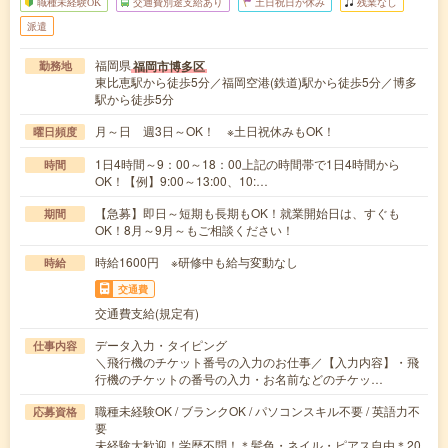
職種未経験OK
交通費別途支給あり
土日祝日が休み
残業なし
派遣
福岡県
福岡市博多区
勤務地
東比恵駅から徒歩5分／福岡空港(鉄道)駅から徒歩5分／博多
駅から徒歩5分
月～日 週3日～OK！ ※土日祝休みもOK！
曜日頻度
1日4時間～9：00～18：00上記の時間帯で1日4時間から
時間
OK！【例】9:00～13:00、10:…
【急募】即日～短期も長期もOK！就業開始日は、すぐも
期間
OK！8月～9月～もご相談ください！
時給1600円 ※研修中も給与変動なし
時給
交通費
交通費支給(規定有)
データ入力・タイピング
仕事内容
＼飛行機のチケット番号の入力のお仕事／【入力内容】・飛
行機のチケットの番号の入力・お名前などのチケッ…
職種未経験OK / ブランクOK / パソコンスキル不要 / 英語力不
応募資格
要
未経験大歓迎！学歴不問！＊髪色・ネイル・ピアス自由＊20