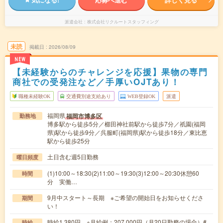
派遣会社
株式会社リクルートスタッフィング
未読
掲載日
2026/08/09
NEW
【未経験からのチャレンジを応援】果物の専門
商社での受発注など／手厚いOJTあり！
職種未経験OK
交通費別途支給あり
WEB登録OK
派遣
福岡県
福岡市博多区
勤務地
博多駅から徒歩5分／櫛田神社前駅から徒歩7分／祇園(福岡
県)駅から徒歩9分／呉服町(福岡県)駅から徒歩18分／東比恵
駅から徒歩25分
土日含む週5日勤務
曜日頻度
(1)10:00～18:30(2)11:00～19:30(3)12:00～20:30休憩60
時間
分 実働…
9月中スタート～長期 ※ご希望の開始日をお知らせくださ
期間
い！
時給1,380円 ※月給例：207,000円（月20日勤務の場合）#
時給