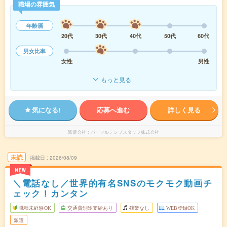
職場の雰囲気
年齢層
20代
30代
40代
50代
60代
男女比率
女性
男性
もっと見る
気になる!
応募へ進む
詳しく見る
派遣会社
パーソルテンプスタッフ株式会社
未読
掲載日
2026/08/09
NEW
＼電話なし／世界的有名SNSのモクモク動画チ
ェック！カンタン
職種未経験OK
交通費別途支給あり
残業なし
WEB登録OK
派遣