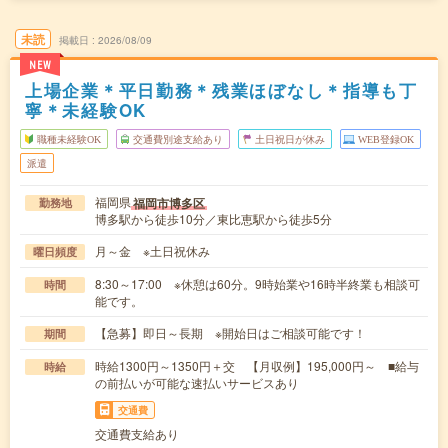
未読
掲載日
2026/08/09
NEW
上場企業＊平日勤務＊残業ほぼなし＊指導も丁
寧＊未経験OK
職種未経験OK
交通費別途支給あり
土日祝日が休み
WEB登録OK
派遣
福岡県
福岡市博多区
勤務地
博多駅から徒歩10分／東比恵駅から徒歩5分
月～金 ※土日祝休み
曜日頻度
8:30～17:00 ※休憩は60分。9時始業や16時半終業も相談可
時間
能です。
【急募】即日～長期 ※開始日はご相談可能です！
期間
時給1300円～1350円＋交 【月収例】195,000円～ ■給与
時給
の前払いが可能な速払いサービスあり
交通費
交通費支給あり