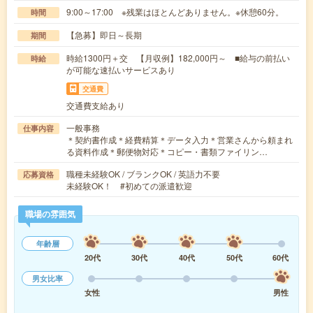
9:00～17:00 ※残業はほとんどありません。※休憩60分。
時間
【急募】即日～長期
期間
時給1300円＋交 【月収例】182,000円～ ■給与の前払い
時給
が可能な速払いサービスあり
交通費
交通費支給あり
一般事務
仕事内容
＊契約書作成＊経費精算＊データ入力＊営業さんから頼まれ
る資料作成＊郵便物対応＊コピー・書類ファイリン…
職種未経験OK / ブランクOK / 英語力不要
応募資格
未経験OK！ #初めての派遣歓迎
職場の雰囲気
年齢層
20代
30代
40代
50代
60代
男女比率
女性
男性