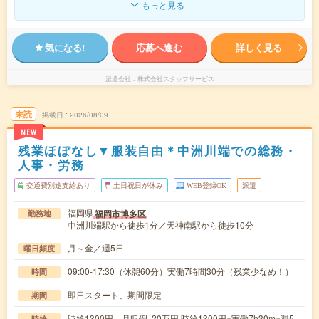
もっと見る
気になる!
応募へ進む
詳しく見る
派遣会社
株式会社スタッフサービス
未読
掲載日
2026/08/09
NEW
残業ほぼなし▼服装自由＊中洲川端での総務・
人事・労務
交通費別途支給あり
土日祝日が休み
WEB登録OK
派遣
福岡県
福岡市博多区
勤務地
中洲川端駅から徒歩1分／天神南駅から徒歩10分
月～金／週5日
曜日頻度
09:00-17:30（休憩60分）実働7時間30分（残業少なめ！）
時間
即日スタート、期間限定
期間
時給1300円 月収例 20万円 時給1300円×実働7h30m×週5
時給