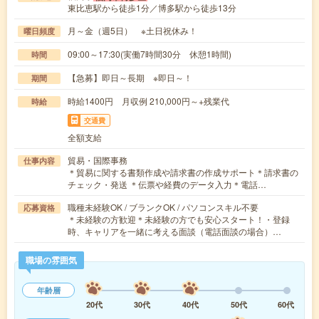
東比恵駅から徒歩1分／博多駅から徒歩13分
月～金（週5日） ※土日祝休み！
曜日頻度
09:00～17:30(実働7時間30分 休憩1時間)
時間
【急募】即日～長期 ※即日～！
期間
時給1400円 月収例 210,000円～+残業代
時給
交通費
全額支給
貿易・国際事務
仕事内容
＊貿易に関する書類作成や請求書の作成サポート＊請求書の
チェック・発送 ＊伝票や経費のデータ入力＊電話…
職種未経験OK / ブランクOK / パソコンスキル不要
応募資格
＊未経験の方歓迎＊未経験の方でも安心スタート！・登録
時、キャリアを一緒に考える面談（電話面談の場合）…
職場の雰囲気
年齢層
20代
30代
40代
50代
60代