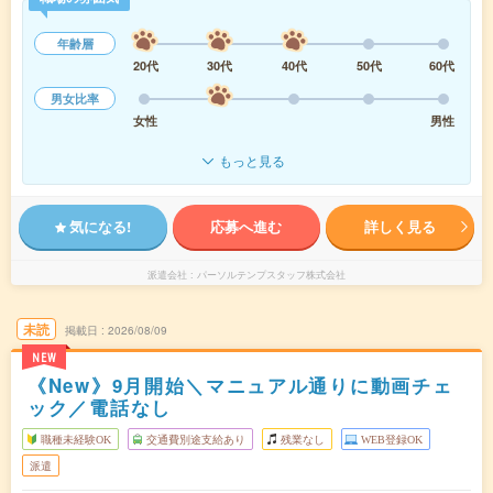
年齢層
20代
30代
40代
50代
60代
男女比率
女性
男性
もっと見る
気になる!
応募へ進む
詳しく見る
派遣会社
パーソルテンプスタッフ株式会社
未読
掲載日
2026/08/09
NEW
《New》9月開始＼マニュアル通りに動画チェ
ック／電話なし
職種未経験OK
交通費別途支給あり
残業なし
WEB登録OK
派遣