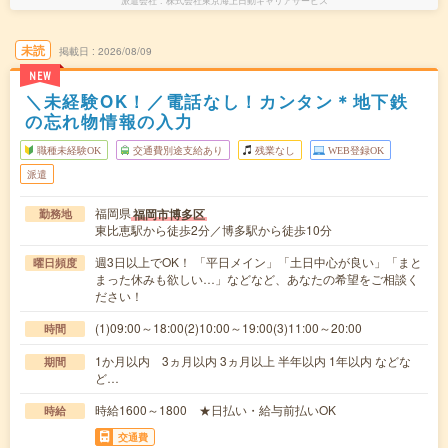
派遣会社
株式会社東京海上日動キャリアサービス
未読
掲載日
2026/08/09
NEW
＼未経験OK！／電話なし！カンタン＊地下鉄
の忘れ物情報の入力
職種未経験OK
交通費別途支給あり
残業なし
WEB登録OK
派遣
福岡県
福岡市博多区
勤務地
東比恵駅から徒歩2分／博多駅から徒歩10分
週3日以上でOK！ 「平日メイン」「土日中心が良い」「まと
曜日頻度
まった休みも欲しい…」などなど、あなたの希望をご相談く
ださい！
(1)09:00～18:00(2)10:00～19:00(3)11:00～20:00
時間
1か月以内 3ヵ月以内 3ヵ月以上 半年以内 1年以内 などな
期間
ど…
時給1600～1800 ★日払い・給与前払いOK
時給
交通費