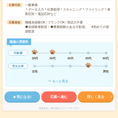
一般事務
仕事内容
＊データ入力＊伝票処理＊スキャニング＊ファイリング＊来
客応対＊電話応対など
職種未経験OK / ブランクOK / 英語力不要
応募資格
◆未経験者歓迎！◆事務経験がある方歓迎。 #初めての派
遣歓迎
職場の雰囲気
年齢層
20代
30代
40代
50代
60代
男女比率
女性
男性
もっと見る
気になる!
応募へ進む
詳しく見る
派遣会社
株式会社スタッフサービス