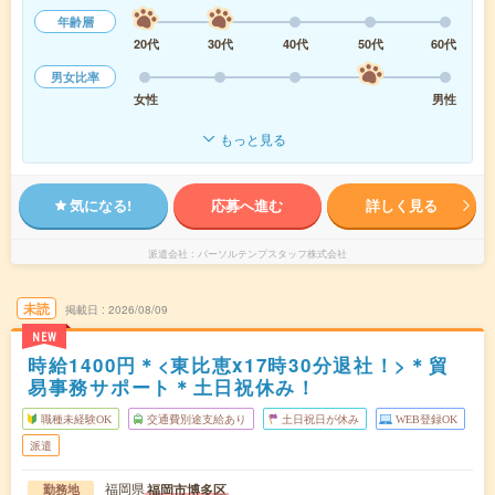
年齢層
20代
30代
40代
50代
60代
男女比率
女性
男性
もっと見る
気になる!
応募へ進む
詳しく見る
派遣会社
パーソルテンプスタッフ株式会社
未読
掲載日
2026/08/09
NEW
時給1400円＊<東比恵x17時30分退社！>＊貿
易事務サポート＊土日祝休み！
職種未経験OK
交通費別途支給あり
土日祝日が休み
WEB登録OK
派遣
福岡県
福岡市博多区
勤務地