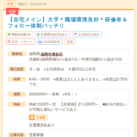
未読
掲載日
2026/08/09
NEW
【在宅メイン】大手＊職場環境良好＊研修有＆
フォロー体制バッチリ
職種未経験OK
交通費別途支給あり
土日祝日が休み
在宅・リモート
WEB登録OK
派遣
福岡県
福岡市博多区
勤務地
呉服町(福岡県)駅から徒歩1分／中洲川端駅から徒歩10分
月～金 ※土日祝休み ＃週3日以上在宅
曜日頻度
8:45～18:00 ※残業はほとんどありません。※休憩は計75分
時間
です。
2026/09/01～長期 ※9月～！
期間
時給1320円＋交 【月収例】211,200円～ ■給与の前払い
時給
が可能な速払いサービスあり
交通費
交通費支給あり
営業事務
仕事内容