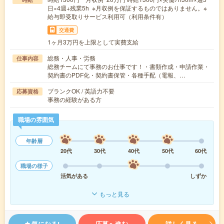
日×4週+残業5h ※月収例を保証するものではありません。※
給与即受取りサービス利用可（利用条件有）
交通費
1ヶ月3万円を上限として実費支給
総務・人事・労務
仕事内容
総務チームにて事務のお仕事です！・書類作成・申請作業・
契約書のPDF化・契約書保管・各種手配（電報、…
ブランクOK / 英語力不要
応募資格
事務の経験がある方
職場の雰囲気
年齢層
20代
30代
40代
50代
60代
職場の様子
活気がある
しずか
もっと見る
気になる!
応募へ進む
詳しく見る