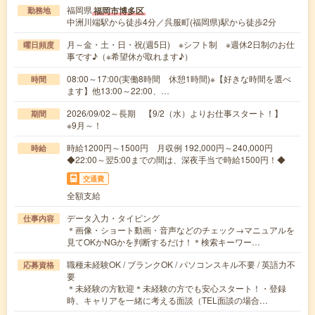
福岡県
福岡市博多区
勤務地
中洲川端駅から徒歩4分／呉服町(福岡県)駅から徒歩2分
月～金・土・日・祝(週5日) ※シフト制 ※週休2日制のお仕
曜日頻度
事です♪（※希望休が取れます♪）
08:00～17:00(実働8時間 休憩1時間)※【好きな時間を選べ
時間
ます】他13:00～22:00、…
2026/09/02～長期 【9/2（水）よりお仕事スタート！】
期間
※9月～！
時給1200円～1500円 月収例 192,000円～240,000円
時給
◆22:00～翌5:00までの間は、深夜手当で時給1500円！◆
交通費
全額支給
データ入力・タイピング
仕事内容
＊画像・ショート動画・音声などのチェック→マニュアルを
見てOKかNGかを判断するだけ！＊検索キーワー…
職種未経験OK / ブランクOK / パソコンスキル不要 / 英語力不
応募資格
要
＊未経験の方歓迎＊未経験の方でも安心スタート！・登録
時、キャリアを一緒に考える面談（TEL面談の場合…