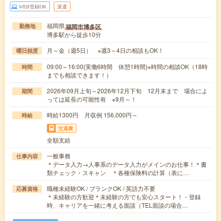
WEB登録OK
派遣
福岡県
福岡市博多区
勤務地
博多駅から徒歩10分
月～金（週5日） ※週3～4日の相談もOK！
曜日頻度
09:00～16:00(実働6時間 休憩1時間)※時間の相談OK（18時
時間
までも相談できます！）
2026年09月上旬～2026年12月下旬 12月末まで 場合によ
期間
っては延長の可能性有 ※9月～！
時給1300円 月収例 156,000円～
時給
交通費
全額支給
一般事務
仕事内容
＊データ入力→人事系のデータ入力がメインのお仕事！＊書
類チェック・スキャン ＊各種保険料の計算（表に…
職種未経験OK / ブランクOK / 英語力不要
応募資格
＊未経験の方歓迎＊未経験の方でも安心スタート！・登録
時、キャリアを一緒に考える面談（TEL面談の場合…