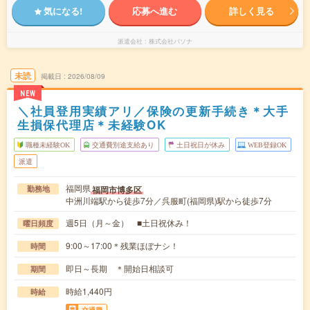
気になる!
応募へ進む
詳しく見る
派遣会社
株式会社パソナ
未読
掲載日
2026/08/09
NEW
＼社員登用実績アリ／保険の更新手続き＊大手
生損保代理店＊未経験OK
職種未経験OK
交通費別途支給あり
土日祝日が休み
WEB登録OK
派遣
福岡県
福岡市博多区
勤務地
中洲川端駅から徒歩7分／呉服町(福岡県)駅から徒歩7分
週5日（月～金） ■土日祝休み！
曜日頻度
9:00～17:00＊残業ほぼナシ！
時間
即日～長期 ＊開始日相談可
期間
時給1,440円
時給
交通費