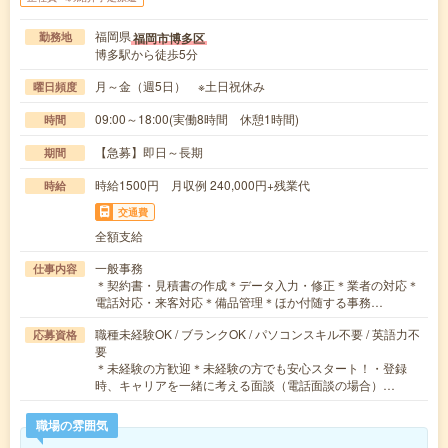
福岡県
福岡市博多区
勤務地
博多駅から徒歩5分
月～金（週5日） ※土日祝休み
曜日頻度
09:00～18:00(実働8時間 休憩1時間)
時間
【急募】即日～長期
期間
時給1500円 月収例 240,000円+残業代
時給
交通費
全額支給
一般事務
仕事内容
＊契約書・見積書の作成＊データ入力・修正＊業者の対応＊
電話対応・来客対応＊備品管理＊ほか付随する事務…
職種未経験OK / ブランクOK / パソコンスキル不要 / 英語力不
応募資格
要
＊未経験の方歓迎＊未経験の方でも安心スタート！・登録
時、キャリアを一緒に考える面談（電話面談の場合）…
職場の雰囲気