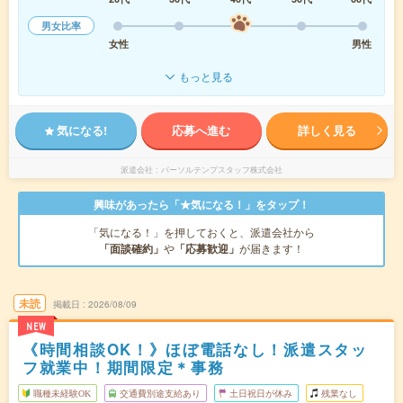
男女比率
女性
男性
もっと見る
気になる!
応募へ進む
詳しく見る
派遣会社
パーソルテンプスタッフ株式会社
興味があったら「★気になる！」をタップ！
「気になる！」を押しておくと、派遣会社から
「面談確約」
や
「応募歓迎」
が届きます！
未読
掲載日
2026/08/09
NEW
《時間相談OK！》ほぼ電話なし！派遣スタッ
フ就業中！期間限定＊事務
職種未経験OK
交通費別途支給あり
土日祝日が休み
残業なし