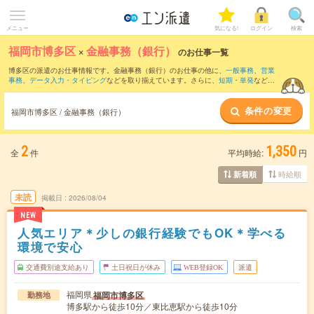
メニュー
気になる!
ログイン
検索
福岡市博多区
×
金融事務（銀行）
のお仕事一覧
博多区の派遣のお仕事情報です。金融事務（銀行）のお仕事の他に、
一般事務
、
営業
事務
、
データ入力・タイピング
などを取り揃えています。さらに、
短期
・
単発
などの
期間や、
職種未経験OK
などのこだわり条件で絞り込んでいただけます。職種辞典：
金
融事務のお仕事とは？とは？
条件の変更
福岡市博多区 / 金融事務（銀行）
2
1,350
全
件
平均時給:
円
時給順
新着順
未読
掲載日
2026/08/04
NEW
人気エリア＊少しの銀行経験でもOK＊学べる
環境で安心
交通費別途支給あり
土日祝日が休み
WEB登録OK
派遣
福岡県
福岡市博多区
勤務地
博多駅から徒歩10分／東比恵駅から徒歩10分