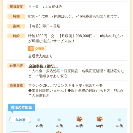
月～金 ※土日祝休み
曜日頻度
8:30～17:30 ※休憩は60分。※16時終業も相談可能です。
時間
【急募】即日～長期
期間
時給1300円＋交 【月収例】208,000円～ ■給与の前払い
時給
が可能な速払いサービスあり
交通費
交通費支給あり
金融事務（銀行）
仕事内容
＊入出金・振込処理＊口座開設・名義変更処理＊電話応対な
ど ＊引継ぎがあり安心
ブランクOK / パソコンスキル不要 / 英語力不要
応募資格
◆業界経験問いません！◆銀行事務の経験がある方 #初め
ての派遣歓迎
職場の雰囲気
年齢層
20代
30代
40代
50代
60代