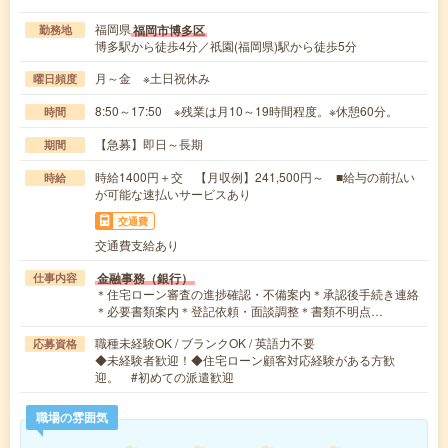
福岡県
福岡市博多区
勤務地
博多駅から徒歩4分／祇園(福岡県)駅から徒歩5分
月～金 ※土日祝休み
曜日頻度
8:50～17:50 ※残業は月10～19時間程度。※休憩60分。
時間
【急募】即日～長期
期間
時給1400円＋交 【月収例】241,500円～ ■給与の前払い
時給
が可能な速払いサービスあり
交通費
交通費支給あり
金融事務（銀行）
仕事内容
＊住宅ローン審査の進捗確認・不備案内＊承認後手続き連絡
＊必要書類案内＊登記依頼・面談調整＊書類不明点…
職種未経験OK / ブランクOK / 英語力不要
応募資格
◆未経験者歓迎！◆住宅ローン顧客対応経験がある方歓
迎。 #初めての派遣歓迎
職場の雰囲気