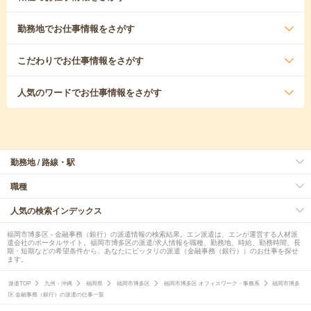
勤務地
でお仕事情報をさがす
こだわり
でお仕事情報をさがす
人気のワード
でお仕事情報をさがす
勤務地 / 路線・駅
職種
人気の検索インデックス
福岡市博多区 - 金融事務（銀行）の派遣情報の検索結果。エン派遣は、エンが運営する人材派
遣会社のポータルサイト。福岡市博多区の派遣/求人情報を職種、勤務地、時給、勤務時間、長
期・短期などの希望条件から、あなたにピッタリの派遣（金融事務（銀行））のお仕事を探せ
ます。
派遣TOP
九州・沖縄
福岡県
福岡市博多区
福岡市博多区 オフィスワーク・事務系
福岡市博多
区 金融事務（銀行）の派遣の仕事一覧