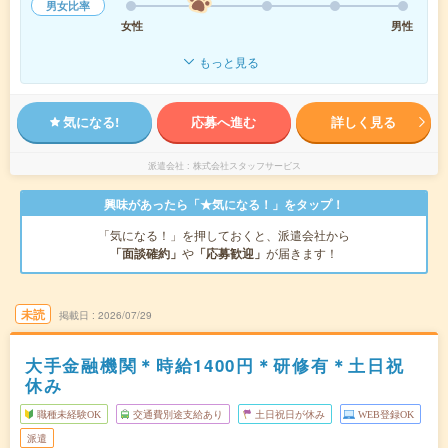
男女比率
女性
男性
もっと見る
気になる!
応募へ進む
詳しく見る
派遣会社
株式会社スタッフサービス
興味があったら「★気になる！」をタップ！
「気になる！」を押しておくと、派遣会社から
「面談確約」
や
「応募歓迎」
が届きます！
未読
掲載日
2026/07/29
大手金融機関＊時給1400円＊研修有＊土日祝
休み
職種未経験OK
交通費別途支給あり
土日祝日が休み
WEB登録OK
派遣