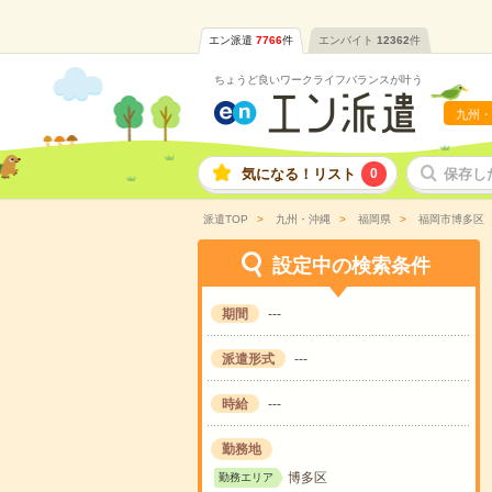
エン派遣
7766
件
エンバイト
12362
件
ちょうど良いワークライフバランスが叶う
九州・
気になる！リスト
0
保存し
派遣TOP
九州・沖縄
福岡県
福岡市博多区
設定中の検索条件
期間
---
派遣形式
---
時給
---
勤務地
博多区
勤務エリア