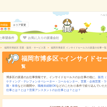
ヘル
沖縄版
エリア変更
た希望条件
お気に入りの派遣会社
福岡市博多区 営業・販売・サービス系
福岡市博多区 インサイドセールスの派遣の仕事一覧
福岡市博多区
インサイドセ
で
覧
博多区の派遣のお仕事情報です。インサイドセールスのお仕事の他に、
販売（
ケティング・テレフォンオペレーター・コールセンター
、
営業・企画営業・ラ
期
・
単発
などの期間や、
職種未経験OK
などのこだわり条件で絞り込んでいた
仕事とは？とは？
営業アシスタントのお仕事とは？とは？