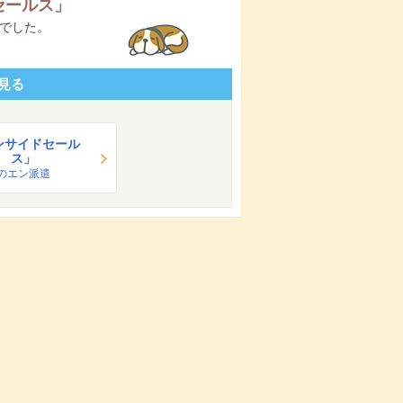
セールス
」
でした。
見る
ンサイドセール
ス」
のエン派遣