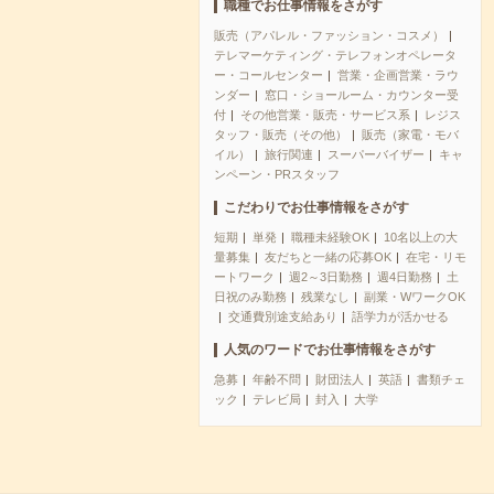
職種でお仕事情報をさがす
販売（アパレル・ファッション・コスメ）
テレマーケティング・テレフォンオペレータ
ー・コールセンター
営業・企画営業・ラウ
ンダー
窓口・ショールーム・カウンター受
付
その他営業・販売・サービス系
レジス
タッフ・販売（その他）
販売（家電・モバ
イル）
旅行関連
スーパーバイザー
キャ
ンペーン・PRスタッフ
こだわりでお仕事情報をさがす
短期
単発
職種未経験OK
10名以上の大
量募集
友だちと一緒の応募OK
在宅・リモ
ートワーク
週2～3日勤務
週4日勤務
土
日祝のみ勤務
残業なし
副業・WワークOK
交通費別途支給あり
語学力が活かせる
人気のワードでお仕事情報をさがす
急募
年齢不問
財団法人
英語
書類チェ
ック
テレビ局
封入
大学