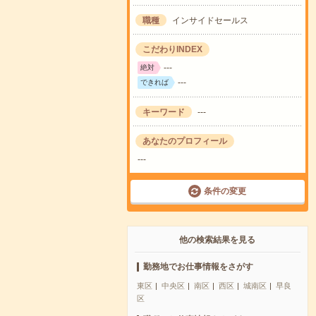
職種
インサイドセールス
こだわりINDEX
---
絶対
---
できれば
キーワード
---
あなたのプロフィール
---
条件の変更
他の検索結果を見る
勤務地でお仕事情報をさがす
東区
中央区
南区
西区
城南区
早良
区