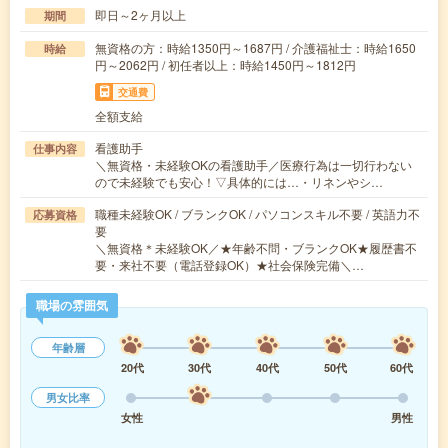
即日～2ヶ月以上
期間
無資格の方：時給1350円～1687円 / 介護福祉士：時給1650
時給
円～2062円 / 初任者以上：時給1450円～1812円
交通費
全額支給
看護助手
仕事内容
＼無資格・未経験OKの看護助手／医療行為は一切行わない
ので未経験でも安心！▽具体的には…・リネンやシ…
職種未経験OK / ブランクOK / パソコンスキル不要 / 英語力不
応募資格
要
＼無資格＊未経験OK／★年齢不問・ブランクOK★履歴書不
要・来社不要（電話登録OK）★社会保険完備＼…
職場の雰囲気
年齢層
20代
30代
40代
50代
60代
男女比率
女性
男性