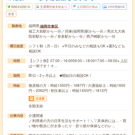
職種未経験OK
交通費別途支給あり
土日祝日が休み
WEB登録OK
派遣
福岡県
福岡市東区
勤務地
福工大前駅から---分／貝塚(福岡県)駅から---分／馬出九大病
院前駅から---分／奈多駅から---分／西戸崎駅から---分
シフト制（月～日） ※平日のみなどの相談もOK ※週3なども
曜日頻度
相談OK
【シフト例】07:00～16:0009:00～18:0017:00～09:00※ 上記
時間
は一例です！そ…
即日～2ヶ月以上 ■開始日の相談OK！
期間
無資格の方：時給1350円～1687円 / 介護福祉士：時給1650
時給
円～2062円 / 初任者以上：時給1450円～1812円
交通費
全額支給
介護関連
仕事内容
／利用者の方の日常生活をサポート！＼▽具体的には…・買
い物や散歩に付き添ったり・折り紙や体操などのレ…