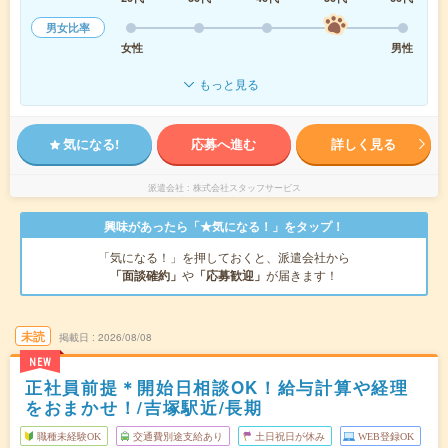
男女比率
女性
男性
もっと見る
気になる!
応募へ進む
詳しく見る
派遣会社
株式会社スタッフサービス
興味があったら「★気になる！」をタップ！
「気になる！」を押しておくと、派遣会社から
「面談確約」
や
「応募歓迎」
が届きます！
未読
掲載日
2026/08/08
NEW
正社員前提＊開始日相談OK！給与計算や経理
をおまかせ！/吉塚駅近/長期
職種未経験OK
交通費別途支給あり
土日祝日が休み
WEB登録OK