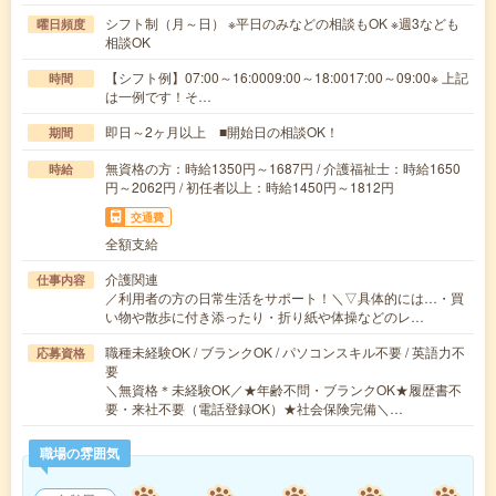
シフト制（月～日） ※平日のみなどの相談もOK ※週3なども
曜日頻度
相談OK
【シフト例】07:00～16:0009:00～18:0017:00～09:00※ 上記
時間
は一例です！そ…
即日～2ヶ月以上 ■開始日の相談OK！
期間
無資格の方：時給1350円～1687円 / 介護福祉士：時給1650
時給
円～2062円 / 初任者以上：時給1450円～1812円
交通費
全額支給
介護関連
仕事内容
／利用者の方の日常生活をサポート！＼▽具体的には…・買
い物や散歩に付き添ったり・折り紙や体操などのレ…
職種未経験OK / ブランクOK / パソコンスキル不要 / 英語力不
応募資格
要
＼無資格＊未経験OK／★年齢不問・ブランクOK★履歴書不
要・来社不要（電話登録OK）★社会保険完備＼…
職場の雰囲気