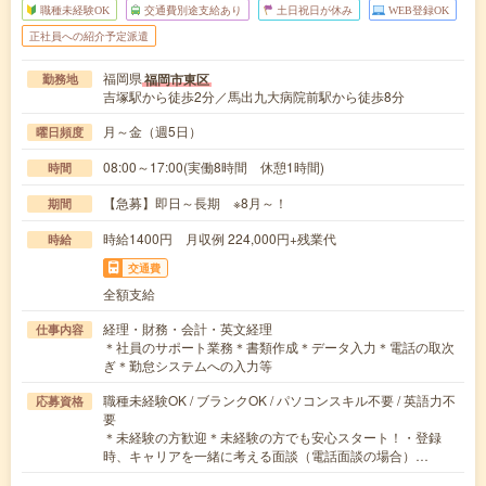
職種未経験OK
交通費別途支給あり
土日祝日が休み
WEB登録OK
正社員への紹介予定派遣
福岡県
福岡市東区
勤務地
吉塚駅から徒歩2分／馬出九大病院前駅から徒歩8分
月～金（週5日）
曜日頻度
08:00～17:00(実働8時間 休憩1時間)
時間
【急募】即日～長期 ※8月～！
期間
時給1400円 月収例 224,000円+残業代
時給
交通費
全額支給
経理・財務・会計・英文経理
仕事内容
＊社員のサポート業務＊書類作成＊データ入力＊電話の取次
ぎ＊勤怠システムへの入力等
職種未経験OK / ブランクOK / パソコンスキル不要 / 英語力不
応募資格
要
＊未経験の方歓迎＊未経験の方でも安心スタート！・登録
時、キャリアを一緒に考える面談（電話面談の場合）…