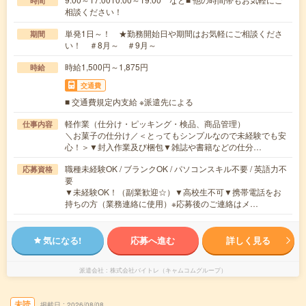
時間
相談ください！
単発1日～！ ★勤務開始日や期間はお気軽にご相談くださ
期間
い！ ＃8月～ ＃9月～
時給1,500円～1,875円
時給
交通費
■ 交通費規定内支給 ※派遣先による
軽作業（仕分け・ピッキング・検品、商品管理）
仕事内容
＼お菓子の仕分け／＜とってもシンプルなので未経験でも安
心！＞▼封入作業及び梱包▼雑誌や書籍などの仕分…
職種未経験OK / ブランクOK / パソコンスキル不要 / 英語力不
応募資格
要
▼未経験OK！（副業歓迎☆）▼高校生不可▼携帯電話をお
持ちの方（業務連絡に使用）※応募後のご連絡はメ…
気になる!
応募へ進む
詳しく見る
派遣会社
株式会社バイトレ（キャムコムグループ）
未読
掲載日
2026/08/08