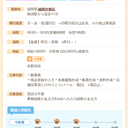
福岡県
福岡市東区
勤務地
柚須駅から徒歩11分
月～金・祝(週5日) ※月曜日祝日は必須、その他は要相談
曜日頻度
09:00～18:00(実働8時間 休憩1時間)
時間
【急募】即日～長期 ※即日～！
期間
時給1400円 月収例 224,000円+残業代
時給
交通費
全額支給
一般事務
仕事内容
＊商品登録や入力＊各種書類作成＊帳票作成＊資料作成＊店
舗従業員とのやりとり(メール・電話) ※電話は…
英語力不要
応募資格
事務経験がある方Excelへの入力経験がある方
職場の雰囲気
年齢層
20代
30代
40代
50代
60代