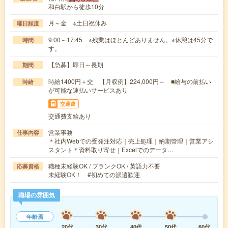
和白駅から徒歩10分
月～金 ※土日祝休み
曜日頻度
9:00～17:45 ※残業はほとんどありません。※休憩は45分で
時間
す。
【急募】即日～長期
期間
時給1400円＋交 【月収例】224,000円～ ■給与の前払い
時給
が可能な速払いサービスあり
交通費
交通費支給あり
営業事務
仕事内容
＊社内Webでの受発注対応｜売上処理｜納期管理｜営業アシ
スタント＊資料取り寄せ｜Excelでのデータ…
職種未経験OK / ブランクOK / 英語力不要
応募資格
未経験OK！ #初めての派遣歓迎
職場の雰囲気
年齢層
20代
30代
40代
50代
60代