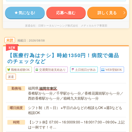
気になる!
応募へ進む
詳しく見る
派遣会社
日研トータルソーシング株式会社 メディカルケア事業部
未読
掲載日
2026/08/08
NEW
【医療行為はナシ】時給1350円！病院で備品
のチェックなど
職種未経験OK
交通費別途支給あり
土日祝日が休み
WEB登録OK
派遣
福岡県
福岡市東区
勤務地
香椎駅から---分／千早駅から---分／香椎花園前駅から---分／
西鉄香椎駅から---分／箱崎九大前駅から---分
シフト制（月～日） ※平日のみなどの相談もOK ※週3なども
曜日頻度
相談OK
【シフト例】07:00～16:0009:00～18:0017:00～09:00※ 上記
時間
は一例です！そ…