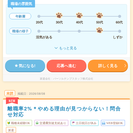
職場の雰囲気
年齢層
20代
30代
40代
50代
60代
職場の様子
活気がある
しずか
もっと見る
気になる!
応募へ進む
詳しく見る
派遣会社
パーソルテンプスタッフ株式会社
未読
掲載日
2026/08/08
NEW
離職率2%＊やめる理由が見つからない！問合
せ対応
職種未経験OK
交通費別途支給あり
土日祝日が休み
WEB登録OK
派遣