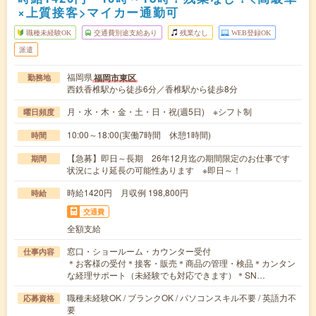
×上質接客>マイカー通勤可
職種未経験OK
交通費別途支給あり
残業なし
WEB登録OK
派遣
福岡県
福岡市東区
勤務地
西鉄香椎駅から徒歩6分／香椎駅から徒歩8分
月・水・木・金・土・日・祝(週5日) ※シフト制
曜日頻度
10:00～18:00(実働7時間 休憩1時間)
時間
【急募】即日～長期 26年12月迄の期間限定のお仕事です
期間
状況により延長の可能性あります ※即日～！
時給1420円 月収例 198,800円
時給
交通費
全額支給
窓口・ショールーム・カウンター受付
仕事内容
＊お客様の受付＊接客・販売＊商品の管理・検品＊カンタン
な経理サポート（未経験でも対応できます）＊SN…
職種未経験OK / ブランクOK / パソコンスキル不要 / 英語力不
応募資格
要