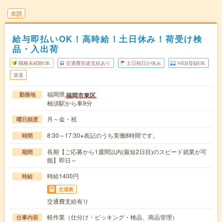
未読
給与即払いOK！高時給！土日休み！荷受け検
品・入出荷
職種未経験OK
交通費別途支給あり
土日祝日が休み
WEB登録OK
派遣
福岡県
福岡市東区
勤務地
柚須駅から車9分
月～金・祝
曜日頻度
8:30～17:30※表記のうち実働8時間です。
時間
長期【ご応募から1週間以内(最短2日目)のスピード就業が可
期間
能】即日～
時給1400円
時給
交通費
交通費支給有り
軽作業（仕分け・ピッキング・検品、商品管理）
仕事内容