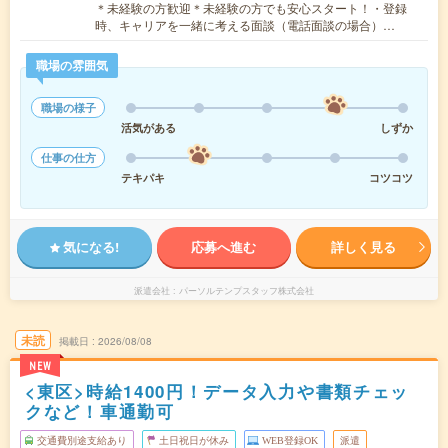
＊未経験の方歓迎＊未経験の方でも安心スタート！・登録
時、キャリアを一緒に考える面談（電話面談の場合）…
職場の雰囲気
職場の様子
活気がある
しずか
仕事の仕方
テキパキ
コツコツ
気になる!
応募へ進む
詳しく見る
派遣会社
パーソルテンプスタッフ株式会社
未読
掲載日
2026/08/08
NEW
<東区>時給1400円！データ入力や書類チェッ
クなど！車通勤可
交通費別途支給あり
土日祝日が休み
WEB登録OK
派遣