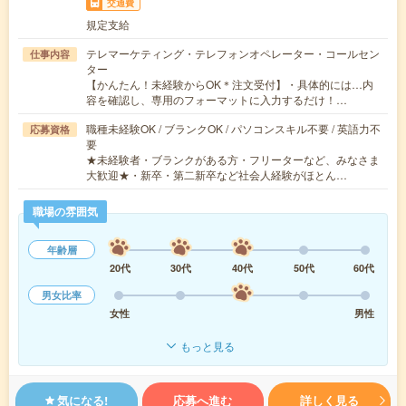
交通費
規定支給
テレマーケティング・テレフォンオペレーター・コールセン
仕事内容
ター
【かんたん！未経験からOK＊注文受付】・具体的には…内
容を確認し、専用のフォーマットに入力するだけ！…
職種未経験OK / ブランクOK / パソコンスキル不要 / 英語力不
応募資格
要
★未経験者・ブランクがある方・フリーターなど、みなさま
大歓迎★・新卒・第二新卒など社会人経験がほとん…
職場の雰囲気
年齢層
20代
30代
40代
50代
60代
男女比率
女性
男性
もっと見る
気になる!
応募へ進む
詳しく見る