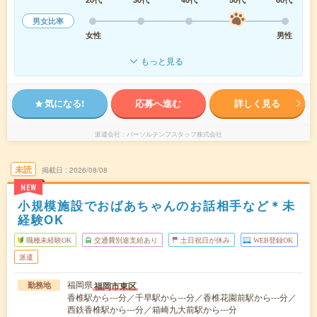
男女比率
女性
男性
もっと見る
気になる!
応募へ進む
詳しく見る
派遣会社
パーソルテンプスタッフ株式会社
未読
掲載日
2026/08/08
NEW
小規模施設でおばあちゃんのお話相手など＊未
経験OK
職種未経験OK
交通費別途支給あり
土日祝日が休み
WEB登録OK
派遣
福岡県
福岡市東区
勤務地
香椎駅から---分／千早駅から---分／香椎花園前駅から---分／
西鉄香椎駅から---分／箱崎九大前駅から---分