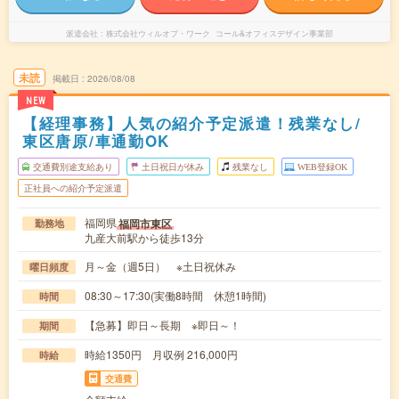
派遣会社
株式会社ウィルオブ・ワーク コール&オフィスデザイン事業部
未読
掲載日
2026/08/08
NEW
【経理事務】人気の紹介予定派遣！残業なし/
東区唐原/車通勤OK
交通費別途支給あり
土日祝日が休み
残業なし
WEB登録OK
正社員への紹介予定派遣
福岡県
福岡市東区
勤務地
九産大前駅から徒歩13分
月～金（週5日） ※土日祝休み
曜日頻度
08:30～17:30(実働8時間 休憩1時間)
時間
【急募】即日～長期 ※即日～！
期間
時給1350円 月収例 216,000円
時給
交通費