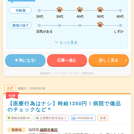
年齢層
20代
30代
40代
50代
60代
職場の様子
活気がある
しずか
もっと見る
気になる!
応募へ進む
詳しく見る
派遣会社
パーソルテンプスタッフ株式会社
未読
掲載日
2026/08/08
NEW
【医療行為はナシ】時給1350円！病院で備品
のチェックなど＊
職種未経験OK
交通費別途支給あり
WEB登録OK
派遣
福岡県
福岡市東区
勤務地