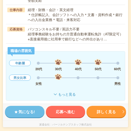
全額支給
経理・財務・会計・英文経理
仕事内容
＊仕訳帳記入、会計ソフトへの入力＊文書・資料作成＊銀行
への入出金業務＊電話・来客対応
パソコンスキル不要 / 英語力不要
応募資格
経理事務経験をお持ちの方普通自動車運転免許（AT限定可）
※直接雇用後に社用車で銀行などへの外出があり…
職場の雰囲気
年齢層
20代
30代
40代
50代
60代
男女比率
女性
男性
もっと見る
気になる!
応募へ進む
詳しく見る
派遣会社
パーソルテンプスタッフ株式会社