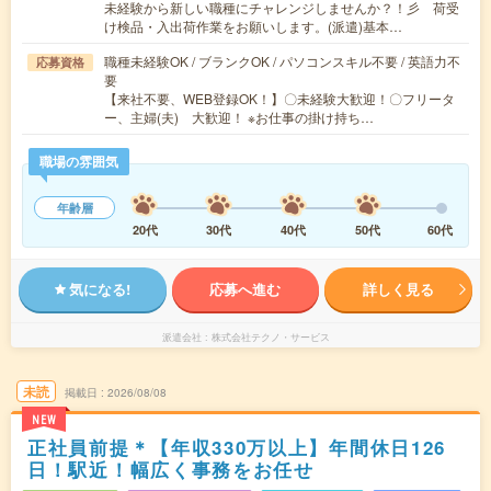
未経験から新しい職種にチャレンジしませんか？！彡 荷受
け検品・入出荷作業をお願いします。(派遣)基本…
職種未経験OK / ブランクOK / パソコンスキル不要 / 英語力不
応募資格
要
【来社不要、WEB登録OK！】〇未経験大歓迎！〇フリータ
ー、主婦(夫) 大歓迎！ ※お仕事の掛け持ち…
職場の雰囲気
年齢層
20代
30代
40代
50代
60代
気になる!
応募へ進む
詳しく見る
派遣会社
株式会社テクノ・サービス
未読
掲載日
2026/08/08
NEW
正社員前提＊【年収330万以上】年間休日126
日！駅近！幅広く事務をお任せ