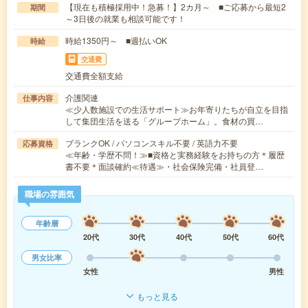
【現在も積極採用中！急募！】2カ月～ ■ご応募から最短2
期間
～3日後の就業も相談可能です！
時給1350円～ ■週払いOK
時給
交通費
交通費全額支給
介護関連
仕事内容
≪少人数施設での生活サポート≫お年寄りたちが自立を目指
して集団生活を送る「グループホーム」。食材の買…
ブランクOK / パソコンスキル不要 / 英語力不要
応募資格
≪年齢・学歴不問！≫■資格と実務経験をお持ちの方＊履歴
書不要＊面談確約≪待遇≫・社会保険完備・社員登…
職場の雰囲気
年齢層
20代
30代
40代
50代
60代
男女比率
女性
男性
もっと見る