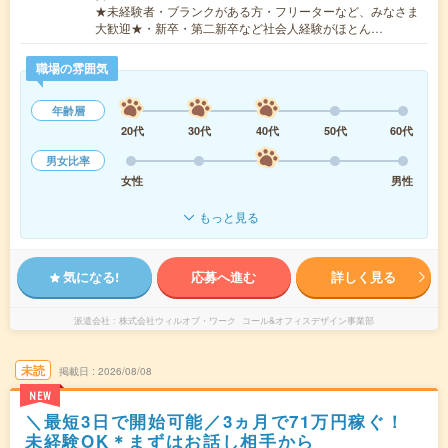
★未経験者・ブランクがある方・フリーターなど、みなさま
大歓迎★・新卒・第二新卒など社会人経験がほとん…
職場の雰囲気
年齢層
20代
30代
40代
50代
60代
男女比率
女性
男性
もっと見る
気になる!
応募へ進む
詳しく見る
派遣会社
株式会社ウィルオブ・ワーク コール&オフィスデザイン事業部
未読
掲載日
2026/08/08
NEW
＼最短3日で開始可能／3ヵ月で71万円稼ぐ！
未経験OK＊まずはお話し相手から