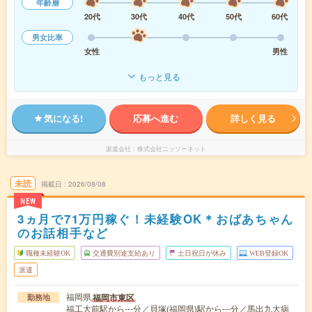
年齢層
20代
30代
40代
50代
60代
男女比率
女性
男性
もっと見る
気になる!
応募へ進む
詳しく見る
派遣会社
株式会社ニッソーネット
未読
掲載日
2026/08/08
NEW
3ヵ月で71万円稼ぐ！未経験OK＊おばあちゃん
のお話相手など
職種未経験OK
交通費別途支給あり
土日祝日が休み
WEB登録OK
派遣
福岡県
福岡市東区
勤務地
福工大前駅から---分／貝塚(福岡県)駅から---分／馬出九大病