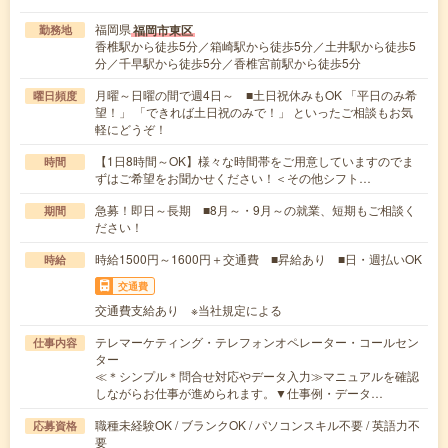
福岡県
福岡市東区
勤務地
香椎駅から徒歩5分／箱崎駅から徒歩5分／土井駅から徒歩5
分／千早駅から徒歩5分／香椎宮前駅から徒歩5分
月曜～日曜の間で週4日～ ■土日祝休みもOK 「平日のみ希
曜日頻度
望！」 「できれば土日祝のみで！」 といったご相談もお気
軽にどうぞ！
【1日8時間～OK】様々な時間帯をご用意していますのでま
時間
ずはご希望をお聞かせください！＜その他シフト…
急募！即日～長期 ■8月～・9月～の就業、短期もご相談く
期間
ださい！
時給1500円～1600円＋交通費 ■昇給あり ■日・週払いOK
時給
交通費
交通費支給あり ※当社規定による
テレマーケティング・テレフォンオペレーター・コールセン
仕事内容
ター
≪＊シンプル＊問合せ対応やデータ入力≫マニュアルを確認
しながらお仕事が進められます。▼仕事例・データ…
職種未経験OK / ブランクOK / パソコンスキル不要 / 英語力不
応募資格
要