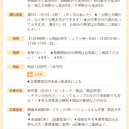
香椎駅から徒歩5分／箱崎駅から徒歩5分／和白駅から徒歩5
分／福工大前駅から徒歩5分／千早駅から徒歩5分
週0日～/月1日～OK！ （月～日のあいだ） ★「土曜と日曜だ
曜日頻度
け」など色々な働き方ができます！ ★お仕事ゼロの週があっ
ても大丈夫。 働きたい日、お休みの希望はお気軽にご相談く
ださい！
【1日3時間～も相談OK!】＜シフト例＞9:00～12:0012:00～
時間
17:00 17:00～22…
単発1日～！ ★勤務開始日や期間はお気軽にご相談くださ
期間
い！ ＃8月～ ＃9月～
時給1,500円～1,875円
時給
交通費
■ 交通費規定内支給 ※派遣先による
軽作業（仕分け・ピッキング・検品、商品管理）
仕事内容
＼チラシの仕分け／＜とってもシンプルなので未経験でも安
心！＞▼封入作業及び梱包▼雑誌や書籍などの仕分…
職種未経験OK / ブランクOK / パソコンスキル不要 / 英語力不
応募資格
要
▼未経験OK！（副業歓迎☆）▼高校生不可▼携帯電話をお
持ちの方（業務連絡に使用）※応募後のご連絡はメ…