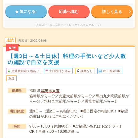
気になる!
応募へ進む
詳しく見る
派遣会社
株式会社バイトレ（キャムコムグループ）
未読
掲載日
2026/08/08
NEW
【週3日～＆土日休】料理の手伝いなど少人数
の施設で自立を支援
交通費別途支給あり
土日祝日が休み
残業なし
WEB登録OK
派遣
福岡県
福岡市東区
勤務地
箱崎駅から---分／九産大前駅から---分／馬出九大病院前駅か
ら---分／箱崎九大前駅から---分／香椎宮前駅から---分
週3日～（週2日～も相談OK） ■曜日固定の相談OK！ ■希望
曜日頻度
の曜日があればご相談ください！
9:00～18:00（休憩60分）■ご希望があれば下記シフトも
時間
OK！早番 7:00～16:00遅番 …