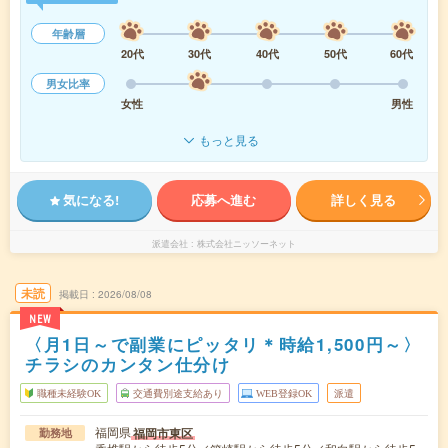
年齢層
20代
30代
40代
50代
60代
男女比率
女性
男性
もっと見る
気になる!
応募へ進む
詳しく見る
派遣会社
株式会社ニッソーネット
未読
掲載日
2026/08/08
NEW
〈月1日～で副業にピッタリ＊時給1,500円～〉
チラシのカンタン仕分け
職種未経験OK
交通費別途支給あり
WEB登録OK
派遣
福岡県
福岡市東区
勤務地