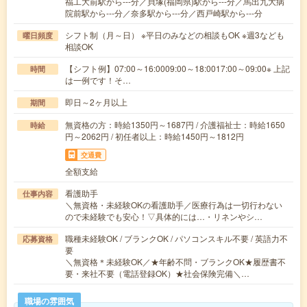
福工大前駅から---分／貝塚(福岡県)駅から---分／馬出九大病
院前駅から---分／奈多駅から---分／西戸崎駅から---分
シフト制（月～日） ※平日のみなどの相談もOK ※週3なども
曜日頻度
相談OK
【シフト例】07:00～16:0009:00～18:0017:00～09:00※ 上記
時間
は一例です！そ…
即日～2ヶ月以上
期間
無資格の方：時給1350円～1687円 / 介護福祉士：時給1650
時給
円～2062円 / 初任者以上：時給1450円～1812円
交通費
全額支給
看護助手
仕事内容
＼無資格・未経験OKの看護助手／医療行為は一切行わない
ので未経験でも安心！▽具体的には…・リネンやシ…
職種未経験OK / ブランクOK / パソコンスキル不要 / 英語力不
応募資格
要
＼無資格＊未経験OK／★年齢不問・ブランクOK★履歴書不
要・来社不要（電話登録OK）★社会保険完備＼…
職場の雰囲気