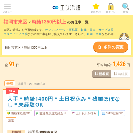
メニュー
気になる!
ログイン
検索
福岡市東区
×
時給1350円以上
のお仕事一覧
東区の派遣のお仕事情報です。
オフィスワーク・事務系
、
営業・販売・サービス系
、
クリエイティブ系
などのお仕事を取り揃えています。さらに、
短期
・
単発
などの期間
や、
職種未経験OK
などのこだわり条件で絞り込んでいただけます。
条件の変更
福岡市東区 / 時給1350円以上
91
1,426
全
件
平均時給:
円
時給順
新着順
未読
掲載日
2026/08/08
NEW
大手＊時給1400円＊土日祝休み＊残業ほぼな
し＊未経験OK
職種未経験OK
交通費別途支給あり
土日祝日が休み
WEB登録OK
派遣
福岡県
福岡市東区
勤務地