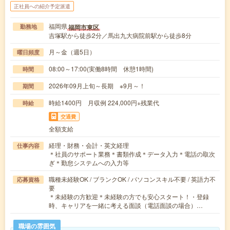
正社員への紹介予定派遣
福岡県
福岡市東区
勤務地
吉塚駅から徒歩2分／馬出九大病院前駅から徒歩8分
月～金（週5日）
曜日頻度
08:00～17:00(実働8時間 休憩1時間)
時間
2026年09月上旬～長期 ※9月～！
期間
時給1400円 月収例 224,000円+残業代
時給
交通費
全額支給
経理・財務・会計・英文経理
仕事内容
＊社員のサポート業務＊書類作成＊データ入力＊電話の取次
ぎ＊勤怠システムへの入力等
職種未経験OK / ブランクOK / パソコンスキル不要 / 英語力不
応募資格
要
＊未経験の方歓迎＊未経験の方でも安心スタート！・登録
時、キャリアを一緒に考える面談（電話面談の場合）…
職場の雰囲気