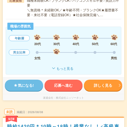
職種未経験OK / ブランクOK / パソコンスキル不要 / 英語力不
応募資格
要
＼無資格＊未経験OK／★年齢不問・ブランクOK★履歴書不
要・来社不要（電話登録OK）★社会保険完備＼…
職場の雰囲気
年齢層
20代
30代
40代
50代
60代
男女比率
女性
男性
もっと見る
気になる!
応募へ進む
詳しく見る
派遣会社
株式会社ニッソーネット
未読
掲載日
2026/08/08
NEW
時給1420円＊10時～18時！残業なし！<高級車