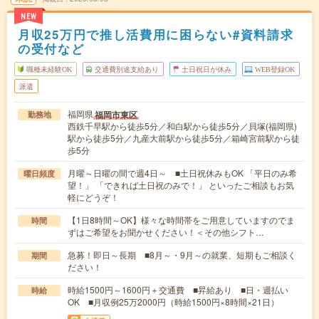
NEW
月収25万円で推し活費用に困らない#資料請求
の受付など
職種未経験OK
交通費別途支給あり
土日祝日が休み
WEB登録OK
派遣
福岡県
福岡市東区
勤務地
西鉄千早駅から徒歩5分／和白駅から徒歩5分／貝塚(福岡県)
駅から徒歩5分／九産大前駅から徒歩5分／箱崎宮前駅から徒
歩5分
月曜～日曜の間で週4日～ ■土日祝休みもOK 「平日のみ希
曜日頻度
望！」 「できれば土日祝のみで！」 といったご相談もお気
軽にどうぞ！
【1日8時間～OK】様々な時間帯をご用意していますのでま
時間
ずはご希望をお聞かせください！＜その他シフト…
急募！即日～長期 ■8月～・9月～の就業、短期もご相談く
期間
ださい！
時給1500円～1600円＋交通費 ■昇給あり ■日・週払い
時給
OK ■月収例25万2000円（時給1500円×8時間×21日）