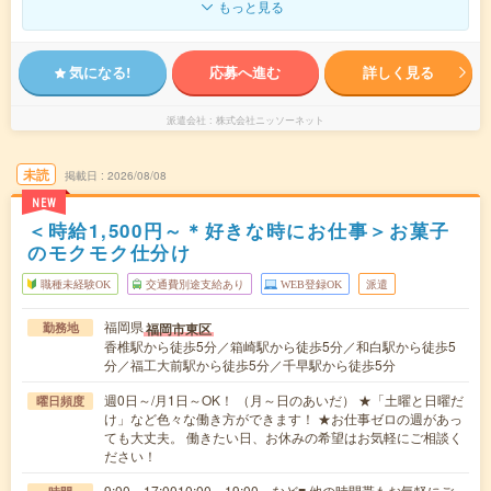
もっと見る
気になる!
応募へ進む
詳しく見る
派遣会社
株式会社ニッソーネット
未読
掲載日
2026/08/08
NEW
＜時給1,500円～＊好きな時にお仕事＞お菓子
のモクモク仕分け
職種未経験OK
交通費別途支給あり
WEB登録OK
派遣
福岡県
福岡市東区
勤務地
香椎駅から徒歩5分／箱崎駅から徒歩5分／和白駅から徒歩5
分／福工大前駅から徒歩5分／千早駅から徒歩5分
週0日～/月1日～OK！ （月～日のあいだ） ★「土曜と日曜だ
曜日頻度
け」など色々な働き方ができます！ ★お仕事ゼロの週があっ
ても大丈夫。 働きたい日、お休みの希望はお気軽にご相談く
ださい！
9:00～17:0010:00～19:00 など■ 他の時間帯もお気軽にご