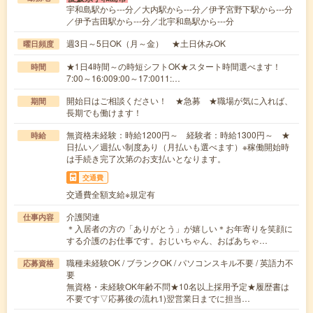
宇和島駅から---分／大内駅から---分／伊予宮野下駅から---分
／伊予吉田駅から---分／北宇和島駅から---分
週3日～5日OK（月～金） ★土日休みOK
曜日頻度
★1日4時間～の時短シフトOK★スタート時間選べます！
時間
7:00～16:009:00～17:0011:…
開始日はご相談ください！ ★急募 ★職場が気に入れば、
期間
長期でも働けます！
無資格未経験：時給1200円～ 経験者：時給1300円～ ★
時給
日払い／週払い制度あり（月払いも選べます）※稼働開始時
は手続き完了次第のお支払いとなります。
交通費
交通費全額支給※規定有
介護関連
仕事内容
＊入居者の方の「ありがとう」が嬉しい＊お年寄りを笑顔に
する介護のお仕事です。おじいちゃん、おばあちゃ…
職種未経験OK / ブランクOK / パソコンスキル不要 / 英語力不
応募資格
要
無資格・未経験OK年齢不問★10名以上採用予定★履歴書は
不要です▽応募後の流れ1)翌営業日までに担当…