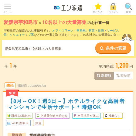
メニュー
気になる!
ログイン
検索
愛媛県宇和島市
×
10名以上の大量募集
のお仕事一覧
宇和島市の派遣のお仕事情報です。
オフィスワーク・事務系
、
営業・販売・サービス
系
、
クリエイティブ系
などのお仕事を取り揃えています。10名以上の大量募集の条件
の他に、
交通費別途支給あり
、
職種未経験OK
、
友だちと一緒の応募OK
などのこだわ
り条件も取り揃えています。
条件の変更
愛媛県宇和島市 / 10名以上の大量募集
1
1,200
全
件
平均時給:
円
時給順
新着順
未読
掲載日
2026/08/08
NEW
【8月～OK！週3日～】ホテルライクな高齢者
マンションで生活サポート＊時短OK
職種未経験OK
交通費別途支給あり
土日祝日が休み
残業なし
WEB登録OK
派遣
愛媛県宇和島市
勤務地