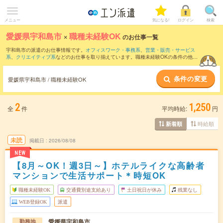
メニュー
気になる!
ログイン
検索
愛媛県宇和島市
×
職種未経験OK
のお仕事一覧
宇和島市の派遣のお仕事情報です。
オフィスワーク・事務系
、
営業・販売・サービス
系
、
クリエイティブ系
などのお仕事を取り揃えています。職種未経験OKの条件の他
に、
交通費別途支給あり
、
友だちと一緒の応募OK
、
週4日勤務
などのこだわり条件も
取り揃えています。
条件の変更
愛媛県宇和島市 / 職種未経験OK
2
1,250
全
件
平均時給:
円
時給順
新着順
未読
掲載日
2026/08/08
NEW
【8月～OK！週3日～】ホテルライクな高齢者
マンションで生活サポート＊時短OK
職種未経験OK
交通費別途支給あり
土日祝日が休み
残業なし
WEB登録OK
派遣
愛媛県宇和島市
勤務地