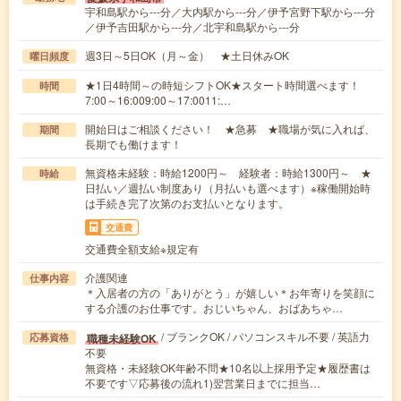
宇和島駅から---分／大内駅から---分／伊予宮野下駅から---分
／伊予吉田駅から---分／北宇和島駅から---分
週3日～5日OK（月～金） ★土日休みOK
曜日頻度
★1日4時間～の時短シフトOK★スタート時間選べます！
時間
7:00～16:009:00～17:0011:…
開始日はご相談ください！ ★急募 ★職場が気に入れば、
期間
長期でも働けます！
無資格未経験：時給1200円～ 経験者：時給1300円～ ★
時給
日払い／週払い制度あり（月払いも選べます）※稼働開始時
は手続き完了次第のお支払いとなります。
交通費
交通費全額支給※規定有
介護関連
仕事内容
＊入居者の方の「ありがとう」が嬉しい＊お年寄りを笑顔に
する介護のお仕事です。おじいちゃん、おばあちゃ…
/ ブランクOK / パソコンスキル不要 / 英語力
職種未経験OK
応募資格
不要
無資格・未経験OK年齢不問★10名以上採用予定★履歴書は
不要です▽応募後の流れ1)翌営業日までに担当…