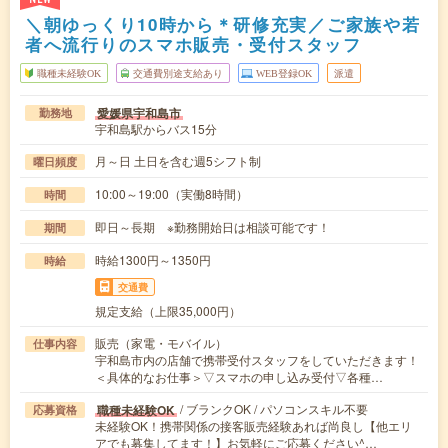
＼朝ゆっくり10時から＊研修充実／ご家族や若
者へ流行りのスマホ販売・受付スタッフ
職種未経験OK
交通費別途支給あり
WEB登録OK
派遣
愛媛県宇和島市
勤務地
宇和島駅からバス15分
月～日 土日を含む週5シフト制
曜日頻度
10:00～19:00（実働8時間）
時間
即日～長期 ※勤務開始日は相談可能です！
期間
時給1300円～1350円
時給
交通費
規定支給（上限35,000円）
販売（家電・モバイル）
仕事内容
宇和島市内の店舗で携帯受付スタッフをしていただきます！
＜具体的なお仕事＞▽スマホの申し込み受付▽各種…
/ ブランクOK / パソコンスキル不要
職種未経験OK
応募資格
未経験OK！携帯関係の接客販売経験あれば尚良し【他エリ
アでも募集してます！】お気軽にご応募ください^…