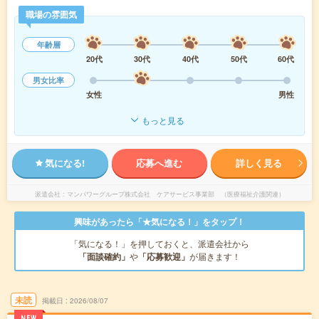
職場の雰囲気
年齢層
20代
30代
40代
50代
60代
男女比率
女性
男性
もっと見る
気になる!
応募へ進む
詳しく見る
派遣会社
マンパワーグループ株式会社 ケアサービス事業部 （医療福祉介護関連）
興味があったら「★気になる！」をタップ！
「気になる！」を押しておくと、派遣会社から
「面談確約」
や
「応募歓迎」
が届きます！
未読
掲載日
2026/08/07
NEW