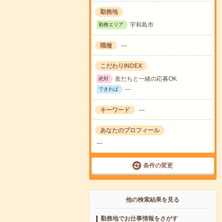
勤務地
宇和島市
勤務エリア
職種
---
こだわりINDEX
友だちと一緒の応募OK
絶対
---
できれば
キーワード
---
あなたのプロフィール
---
条件の変更
他の検索結果を見る
勤務地でお仕事情報をさがす