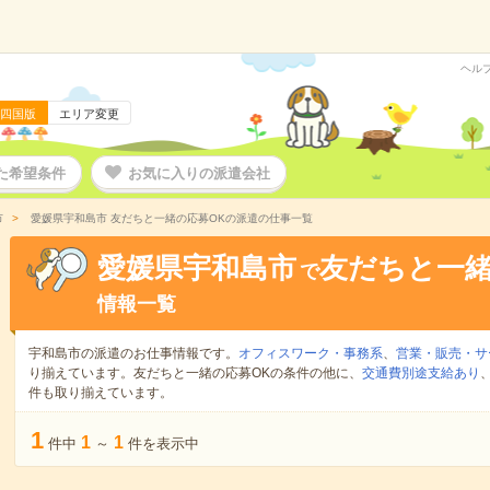
ヘル
四国版
エリア変更
た希望条件
お気に入りの派遣会社
市
愛媛県宇和島市 友だちと一緒の応募OKの派遣の仕事一覧
愛媛県宇和島市
友だちと一緒
で
情報一覧
宇和島市の派遣のお仕事情報です。
オフィスワーク・事務系
、
営業・販売・サ
り揃えています。友だちと一緒の応募OKの条件の他に、
交通費別途支給あり
件も取り揃えています。
1
1
1
件中
～
件を表示中