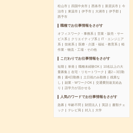
松山市
四国中央市
西条市
新居浜市
今
治市
東温市
伊予市
大洲市
伊予郡
西予市
職種でお仕事情報をさがす
オフィスワーク・事務系
営業・販売・サー
ビス系
クリエイティブ系
IT・エンジニア
系
技術系
医療・介護・福祉・教育系
軽
作業・物流・工場・その他
こだわりでお仕事情報をさがす
短期
単発
職種未経験OK
10名以上の大
量募集
在宅・リモートワーク
週2～3日勤
務
週4日勤務
土日祝のみ勤務
残業な
し
副業・WワークOK
交通費別途支給あ
り
語学力が活かせる
人気のワードでお仕事情報をさがす
急募
年齢不問
財団法人
英語
書類チェ
ック
テレビ局
封入
大学