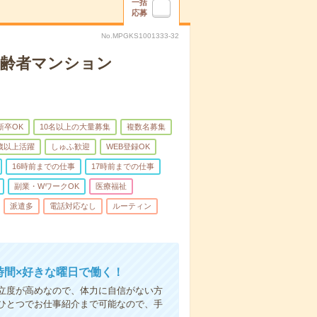
一括
応募
No.MPGKS1001333-32
高齢者マンション
新卒OK
10名以上の大量募集
複数名募集
0歳以上活躍
しゅふ歓迎
WEB登録OK
16時前までの仕事
17時前までの仕事
副業・WワークOK
医療福祉
派遣多
電話対応なし
ルーティン
時間×好きな曜日で働く！
立度が高めなので、体力に自信がない方
ひとつでお仕事紹介まで可能なので、手