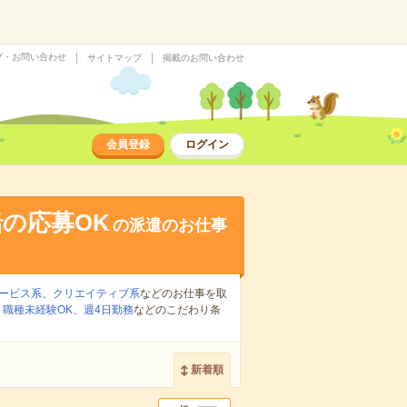
プ・お問い合わせ
サイトマップ
掲載のお問い合わせ
会員登録
ログイン
の応募OK
の派遣のお仕事
ービス系
、
クリエイティブ系
などのお仕事を取
、
職種未経験OK
、
週4日勤務
などのこだわり条
新着順