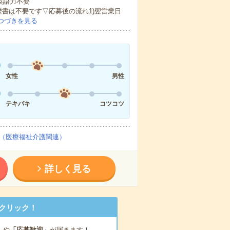
 英語力不要
歴書は不要です▽応募後の流れ1)翌営業日
つづきを見る
女性
男性
テキパキ
コツコツ
（医療福祉介護関連）
詳しく見る
クリック！
」
や
「応募歓迎」
が届きます！