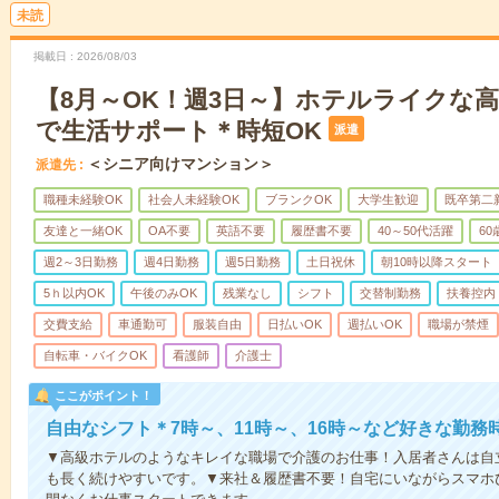
未読
掲載日
2026/08/03
【8月～OK！週3日～】ホテルライクな
で生活サポート＊時短OK
派遣
＜シニア向けマンション＞
派遣先
職種未経験OK
社会人未経験OK
ブランクOK
大学生歓迎
既卒第二
友達と一緒OK
OA不要
英語不要
履歴書不要
40～50代活躍
6
週2～3日勤務
週4日勤務
週5日勤務
土日祝休
朝10時以降スタート
5ｈ以内OK
午後のみOK
残業なし
シフト
交替制勤務
扶養控内
交費支給
車通勤可
服装自由
日払いOK
週払いOK
職場が禁煙
自転車・バイクOK
看護師
介護士
ここがポイント！
自由なシフト＊7時～、11時～、16時～など好きな勤務
▼高級ホテルのようなキレイな職場で介護のお仕事！入居者さんは自
も長く続けやすいです。▼来社＆履歴書不要！自宅にいながらスマホ