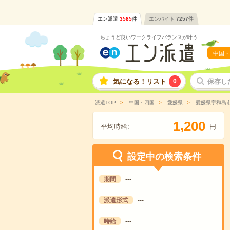
エン派遣
3585
件
エンバイト
7257
件
ちょうど良いワークライフバランスが叶う
中国・
気になる！リスト
0
保存し
派遣TOP
中国・四国
愛媛県
愛媛県宇和島
,
1
2
0
0
平均時給:
円
設定中の検索条件
期間
---
派遣形式
---
時給
---