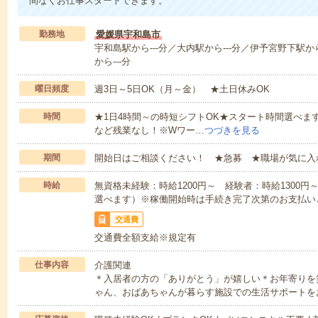
間なくお仕事スタートできます。
勤務地
愛媛県宇和島市
宇和島駅から---分／大内駅から---分／伊予宮野下駅か
から---分
曜日頻度
週3日～5日OK（月～金） ★土日休みOK
時間
★1日4時間～の時短シフトOK★スタート時間選べます！7:00～1
など残業なし！※Wワー…
つづきを見る
期間
開始日はご相談ください！ ★急募 ★職場が気に入
時給
無資格未経験：時給1200円～ 経験者：時給1300
選べます）※稼働開始時は手続き完了次第のお支払い
交通費
交通費全額支給※規定有
仕事内容
介護関連
＊入居者の方の「ありがとう」が嬉しい＊お年寄りを
ゃん、おばあちゃんが暮らす施設での生活サポートを