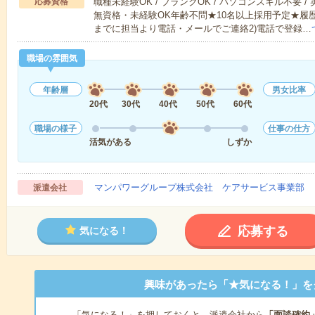
応募資格
職種未経験OK / ブランクOK / パソコンスキル不要 /
無資格・未経験OK年齢不問★10名以上採用予定★履
までに担当より電話・メールでご連絡2)電話で登録…
職場の雰囲気
年齢層
男女比率
20代
30代
40代
50代
60代
職場の様子
仕事の仕方
活気がある
しずか
マンパワーグループ株式会社 ケアサービス事業部 
派遣会社
応募する
気になる！
興味があったら「★気になる！」を
「気になる！」を押しておくと、派遣会社から
「面談確約