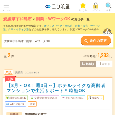
メニュー
気になる!
ログイン
検索
愛媛県宇和島市
×
副業・WワークOK
のお仕事一覧
宇和島市の派遣のお仕事情報です。
オフィスワーク・事務系
、
営業・販売・サービス
系
、
クリエイティブ系
などのお仕事を取り揃えています。副業・WワークOKの条件の
他に、
交通費別途支給あり
、
職種未経験OK
、
友だちと一緒の応募OK
などのこだわり
条件も取り揃えています。
条件の変更
愛媛県宇和島市 / 副業・WワークOK
2
1,233
全
件
平均時給:
円
時給順
新着順
未読
掲載日
2026/08/08
NEW
【8月～OK！週3日～】ホテルライクな高齢者
マンションで生活サポート＊時短OK
職種未経験OK
交通費別途支給あり
土日祝日が休み
残業なし
WEB登録OK
派遣
愛媛県宇和島市
勤務地