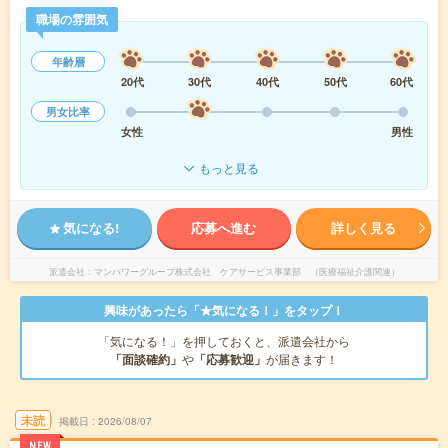
職場の雰囲気
年齢層
20代
30代
40代
50代
60代
男女比率
女性
男性
もっと見る
気になる!
応募へ進む
詳しく見る
派遣会社
マンパワーグループ株式会社 ケアサービス事業部 （医療福祉介護関連）
興味があったら「★気になる！」をタップ！
「気になる！」を押しておくと、派遣会社から
「面談確約」
や
「応募歓迎」
が届きます！
未読
掲載日
2026/08/07
NEW