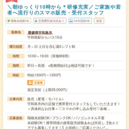
＼朝ゆっくり10時から＊研修充実／ご家族や若
者へ流行りのスマホ販売・受付スタッフ
職種未経験OK
交通費別途支給あり
WEB登録OK
派遣
愛媛県宇和島市
勤務地
宇和島駅からバス15分
月～日 土日を含む週5シフト制
曜日頻度
10:00～19:00（実働8時間）
時間
即日～長期 ※勤務開始日は相談可能です！
期間
時給1300円～1350円
時給
交通費
規定支給（上限35,000円）
販売（家電・モバイル）
仕事内容
宇和島市内の店舗で携帯受付スタッフをしていただきます！
＜具体的なお仕事＞▽スマホの申し込み受付▽各種…
職種未経験OK / ブランクOK / パソコンスキル不要
応募資格
未経験OK！携帯関係の接客販売経験あれば尚良し【他エリ
アでも募集してます！】お気軽にご応募ください^…