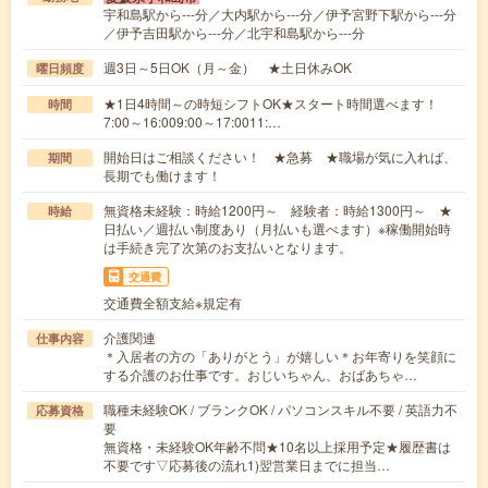
宇和島駅から---分／大内駅から---分／伊予宮野下駅から---分
／伊予吉田駅から---分／北宇和島駅から---分
週3日～5日OK（月～金） ★土日休みOK
曜日頻度
★1日4時間～の時短シフトOK★スタート時間選べます！
時間
7:00～16:009:00～17:0011:…
開始日はご相談ください！ ★急募 ★職場が気に入れば、
期間
長期でも働けます！
無資格未経験：時給1200円～ 経験者：時給1300円～ ★
時給
日払い／週払い制度あり（月払いも選べます）※稼働開始時
は手続き完了次第のお支払いとなります。
交通費
交通費全額支給※規定有
介護関連
仕事内容
＊入居者の方の「ありがとう」が嬉しい＊お年寄りを笑顔に
する介護のお仕事です。おじいちゃん、おばあちゃ…
職種未経験OK / ブランクOK / パソコンスキル不要 / 英語力不
応募資格
要
無資格・未経験OK年齢不問★10名以上採用予定★履歴書は
不要です▽応募後の流れ1)翌営業日までに担当…