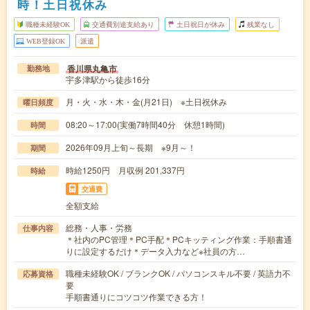
時！土日祝休み
職種未経験OK
交通費別途支給あり
土日祝日が休み
残業なし
WEB登録OK
派遣
香川県丸亀市
勤務地
宇多津駅から徒歩16分
月・火・水・木・金(月21日) ※土日祝休み
曜日頻度
08:20～17:00(実働7時間40分 休憩1時間)
時間
2026年09月上旬～長期 ※9月～！
期間
時給1250円 月収例 201,337円
時給
交通費
全額支給
総務・人事・労務
仕事内容
＊社内のPC管理＊PC手配＊PCキッティング作業：手順書通
りに設定するだけ＊データ入力など※社員の方…
職種未経験OK / ブランクOK / パソコンスキル不要 / 英語力不
応募資格
要
手順書通りにコツコツ作業できる方！