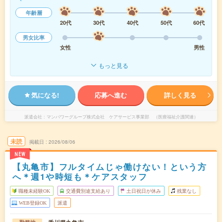
年齢層
20代
30代
40代
50代
60代
男女比率
女性
男性
もっと見る
気になる!
応募へ進む
詳しく見る
派遣会社
マンパワーグループ株式会社 ケアサービス事業部 （医療福祉介護関連）
未読
掲載日
2026/08/06
NEW
【丸亀市】フルタイムじゃ働けない！という方
へ＊週1や時短も＊ケアスタッフ
職種未経験OK
交通費別途支給あり
土日祝日が休み
残業なし
WEB登録OK
派遣