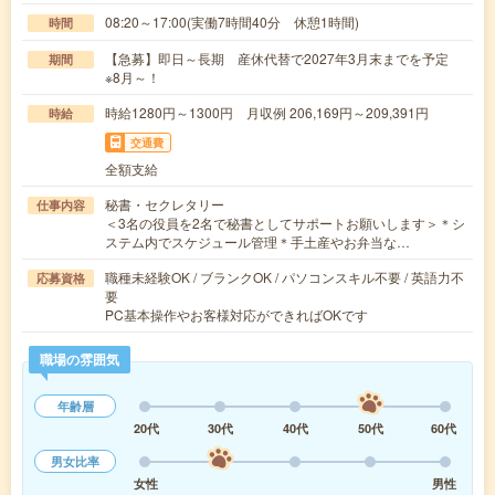
08:20～17:00(実働7時間40分 休憩1時間)
時間
【急募】即日～長期 産休代替で2027年3月末までを予定
期間
※8月～！
時給1280円～1300円 月収例 206,169円～209,391円
時給
交通費
全額支給
秘書・セクレタリー
仕事内容
＜3名の役員を2名で秘書としてサポートお願いします＞＊シ
ステム内でスケジュール管理＊手土産やお弁当な…
職種未経験OK / ブランクOK / パソコンスキル不要 / 英語力不
応募資格
要
PC基本操作やお客様対応ができればOKです
職場の雰囲気
年齢層
20代
30代
40代
50代
60代
男女比率
女性
男性