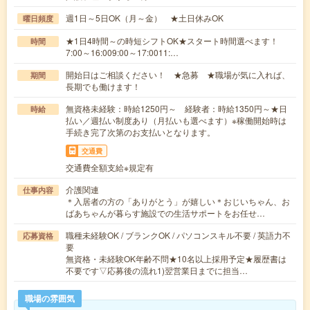
週1日～5日OK（月～金） ★土日休みOK
曜日頻度
★1日4時間～の時短シフトOK★スタート時間選べます！
時間
7:00～16:009:00～17:0011:…
開始日はご相談ください！ ★急募 ★職場が気に入れば、
期間
長期でも働けます！
無資格未経験：時給1250円～ 経験者：時給1350円～★日
時給
払い／週払い制度あり（月払いも選べます）※稼働開始時は
手続き完了次第のお支払いとなります。
交通費
交通費全額支給※規定有
介護関連
仕事内容
＊入居者の方の「ありがとう」が嬉しい＊おじいちゃん、お
ばあちゃんが暮らす施設での生活サポートをお任せ…
職種未経験OK / ブランクOK / パソコンスキル不要 / 英語力不
応募資格
要
無資格・未経験OK年齢不問★10名以上採用予定★履歴書は
不要です▽応募後の流れ1)翌営業日までに担当…
職場の雰囲気