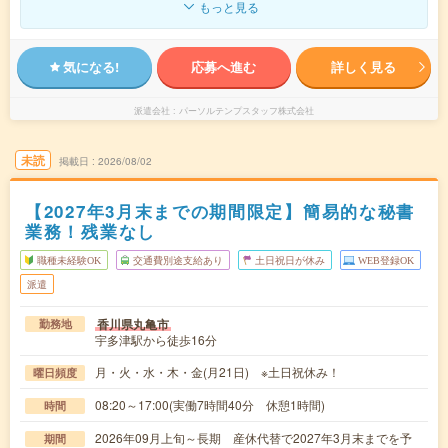
もっと見る
気になる!
応募へ進む
詳しく見る
派遣会社
パーソルテンプスタッフ株式会社
未読
掲載日
2026/08/02
【2027年3月末までの期間限定】簡易的な秘書
業務！残業なし
職種未経験OK
交通費別途支給あり
土日祝日が休み
WEB登録OK
派遣
香川県丸亀市
勤務地
宇多津駅から徒歩16分
月・火・水・木・金(月21日) ※土日祝休み！
曜日頻度
08:20～17:00(実働7時間40分 休憩1時間)
時間
2026年09月上旬～長期 産休代替で2027年3月末までを予
期間