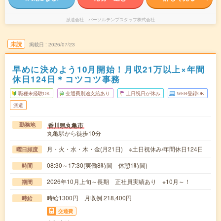
派遣会社
パーソルテンプスタッフ株式会社
未読
掲載日
2026/07/23
早めに決めよう10月開始！月収21万以上×年間
休日124日＊コツコツ事務
職種未経験OK
交通費別途支給あり
土日祝日が休み
WEB登録OK
派遣
香川県丸亀市
勤務地
丸亀駅から徒歩10分
月・火・水・木・金(月21日) ※土日祝休み/年間休日124日
曜日頻度
08:30～17:30(実働8時間 休憩1時間)
時間
2026年10月上旬～長期 正社員実績あり ※10月～！
期間
時給1300円 月収例 218,400円
時給
交通費