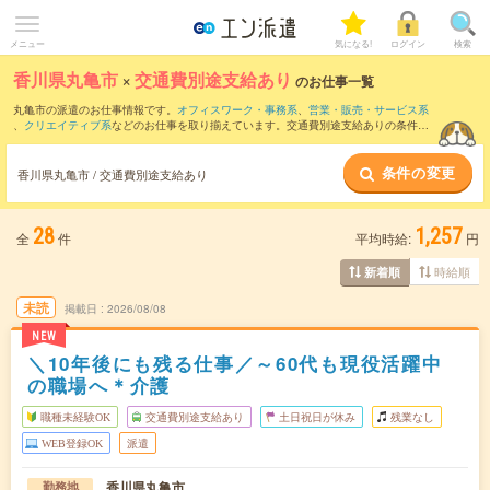
メニュー
気になる!
ログイン
検索
香川県丸亀市
×
交通費別途支給あり
のお仕事一覧
丸亀市の派遣のお仕事情報です。
オフィスワーク・事務系
、
営業・販売・サービス系
、
クリエイティブ系
などのお仕事を取り揃えています。交通費別途支給ありの条件の
他に、
職種未経験OK
、
友だちと一緒の応募OK
、
週4日勤務
などのこだわり条件も取り
揃えています。
条件の変更
香川県丸亀市 / 交通費別途支給あり
28
1,257
全
件
平均時給:
円
時給順
新着順
未読
掲載日
2026/08/08
NEW
＼10年後にも残る仕事／～60代も現役活躍中
の職場へ＊介護
職種未経験OK
交通費別途支給あり
土日祝日が休み
残業なし
WEB登録OK
派遣
香川県丸亀市
勤務地