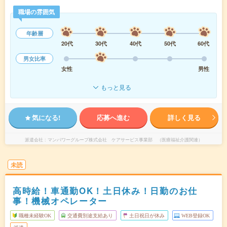
職場の雰囲気
年齢層
20代
30代
40代
50代
60代
男女比率
女性
男性
もっと見る
気になる!
応募へ進む
詳しく見る
派遣会社
マンパワーグループ株式会社 ケアサービス事業部 （医療福祉介護関連）
未読
高時給！車通勤OK！土日休み！日勤のお仕
事！機械オペレーター
職種未経験OK
交通費別途支給あり
土日祝日が休み
WEB登録OK