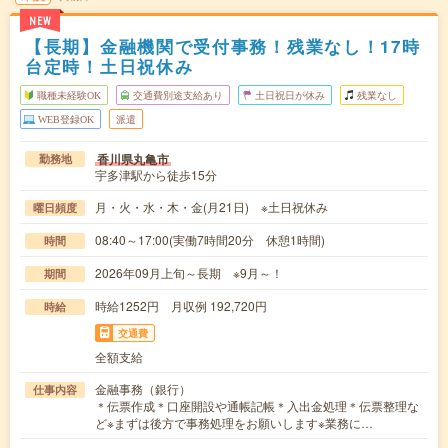
NEW
【長期】金融機関で受付事務！残業なし！17時
台定時！土日祝休み
職種未経験OK
交通費別途支給あり
土日祝日が休み
残業なし
WEB登録OK
派遣
香川県丸亀市
勤務地
宇多津駅から徒歩15分
月・火・水・木・金(月21日) ※土日祝休み
曜日頻度
08:40～17:00(実働7時間20分 休憩1時間)
時間
2026年09月上旬～長期 ※9月～！
期間
時給1252円 月収例 192,720円
時給
交通費
全額支給
金融事務（銀行）
仕事内容
＊伝票作成＊口座開設や通帳記帳＊入出金処理＊伝票整理な
ど※まずは後方で事務処理をお願いします※業務に…