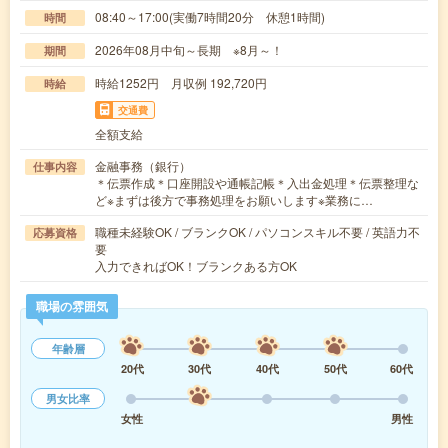
08:40～17:00(実働7時間20分 休憩1時間)
時間
2026年08月中旬～長期 ※8月～！
期間
時給1252円 月収例 192,720円
時給
交通費
全額支給
金融事務（銀行）
仕事内容
＊伝票作成＊口座開設や通帳記帳＊入出金処理＊伝票整理な
ど※まずは後方で事務処理をお願いします※業務に…
職種未経験OK / ブランクOK / パソコンスキル不要 / 英語力不
応募資格
要
入力できればOK！ブランクある方OK
職場の雰囲気
年齢層
20代
30代
40代
50代
60代
男女比率
女性
男性