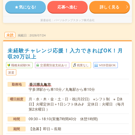
気になる!
応募へ進む
詳しく見る
派遣会社
パーソルテンプスタッフ株式会社
未読
掲載日
2026/07/24
未経験チャレンジ応援！入力できればOK！月
収20万以上
職種未経験OK
交通費別途支給あり
残業なし
WEB登録OK
派遣
香川県丸亀市
勤務地
宇多津駅から車10分／丸亀駅から車10分
月・水・木・金・土・日・祝(月22日) ※シフト制 ※【休
曜日頻度
日】火曜定休日＋1日シフト休み♪ 定休日：火曜日 （毎月
第2水曜日 ）
09:30～18:10(実働7時間40分 休憩1時間)
時間
【急募】即日～長期
期間