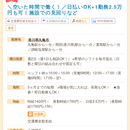
＼空いた時間で働く！／日払いOK×1勤務2.5万
円も可！施設での見回りなど
交通費別途支給あり
土日祝日が休み
残業なし
WEB登録OK
派遣
香川県丸亀市
勤務地
丸亀駅から---分／岡田(香川県)駅から---分／栗熊駅から---分
／讃岐塩屋駅から---分
週2日（週1日も相談OK！） ※希望のシフトを毎月提出（日
曜日頻度
数と曜日の組み合わせや固定も可）
≪シフト例≫10:00～15:00（実働5時間）12:00～17:00（実
時間
働5時間）17:00～翌1…
3ヵ月までの短期 ※職場が気に入れば、長期もOK！ ★急
期間
募！即日勤務もOK！
時給1400円～ 夜勤時給1700円～ 日収2.5万円～（夜勤時
時給
給1700円×15h）
交通費
交通費全額支給