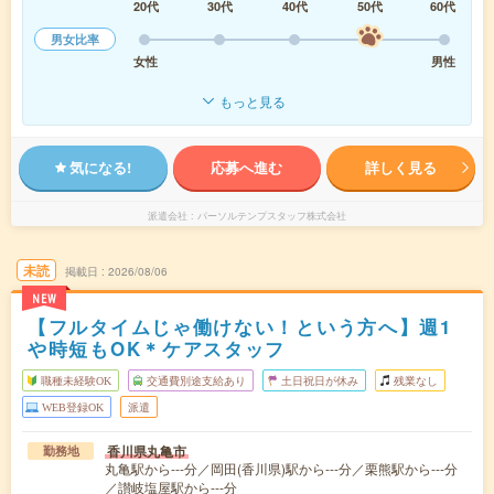
20代
30代
40代
50代
60代
男女比率
女性
男性
もっと見る
気になる!
応募へ進む
詳しく見る
派遣会社
パーソルテンプスタッフ株式会社
未読
掲載日
2026/08/06
NEW
【フルタイムじゃ働けない！という方へ】週1
や時短もOK＊ケアスタッフ
職種未経験OK
交通費別途支給あり
土日祝日が休み
残業なし
WEB登録OK
派遣
香川県丸亀市
勤務地
丸亀駅から---分／岡田(香川県)駅から---分／栗熊駅から---分
／讃岐塩屋駅から---分