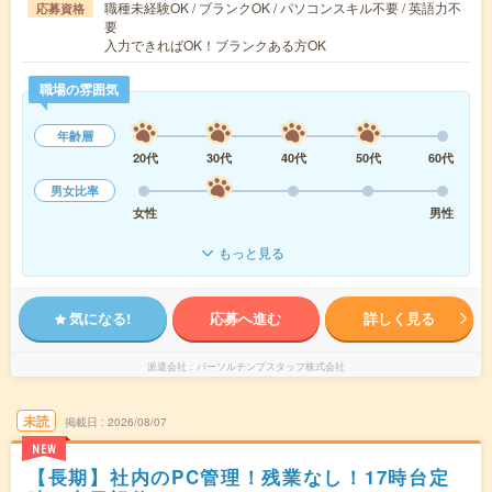
職種未経験OK / ブランクOK / パソコンスキル不要 / 英語力不
応募資格
要
入力できればOK！ブランクある方OK
職場の雰囲気
年齢層
20代
30代
40代
50代
60代
男女比率
女性
男性
もっと見る
気になる!
応募へ進む
詳しく見る
派遣会社
パーソルテンプスタッフ株式会社
未読
掲載日
2026/08/07
NEW
【長期】社内のPC管理！残業なし！17時台定