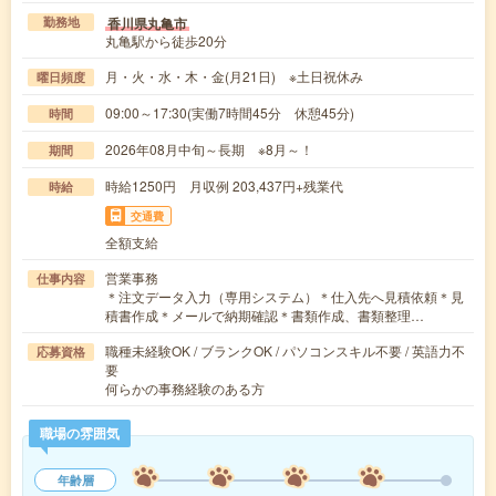
香川県丸亀市
勤務地
丸亀駅から徒歩20分
月・火・水・木・金(月21日) ※土日祝休み
曜日頻度
09:00～17:30(実働7時間45分 休憩45分)
時間
2026年08月中旬～長期 ※8月～！
期間
時給1250円 月収例 203,437円+残業代
時給
交通費
全額支給
営業事務
仕事内容
＊注文データ入力（専用システム）＊仕入先へ見積依頼＊見
積書作成＊メールで納期確認＊書類作成、書類整理…
職種未経験OK / ブランクOK / パソコンスキル不要 / 英語力不
応募資格
要
何らかの事務経験のある方
職場の雰囲気
年齢層