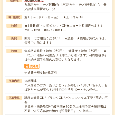
香川県丸亀市
勤務地
丸亀駅から---分／岡田(香川県)駅から---分／栗熊駅から---分
／讃岐塩屋駅から---分
週1日～5日OK（月～金） ★土日休みOK
曜日頻度
★1日4時間～の時短シフトOK★スタート時間選べます！
時間
7:00～16:009:00～17:0011:…
開始日はご相談ください！ ★急募 ★職場が気に入れば、
期間
長期でも働けます！
無資格未経験：時給1250円～ 経験者：時給1350円～ ★
時給
日払い／週払い制度あり（月払いも選べます）※稼働開始時
は手続き完了次第のお支払いとなります。
交通費
交通費全額支給※規定有
介護関連
仕事内容
＊入居者の方の「ありがとう」が嬉しい＊おじいちゃん、お
ばあちゃんが暮らす施設での生活サポートをお任せ…
職種未経験OK / ブランクOK / パソコンスキル不要 / 英語力不
応募資格
要
無資格・未経験OK年齢不問★10名以上採用予定★履歴書は
不要です▽応募後の流れ1)翌営業日までに担当…