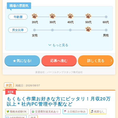
職場の雰囲気
年齢層
20代
30代
40代
50代
60代
男女比率
女性
男性
もっと見る
気になる!
応募へ進む
詳しく見る
派遣会社
パーソルテンプスタッフ株式会社
未読
掲載日
2026/08/07
NEW
もくもく作業お好きな方にピッタリ！月収20万
以上＊社内PC管理や手配など
職種未経験OK
交通費別途支給あり
土日祝日が休み
残業なし
WEB登録OK
派遣