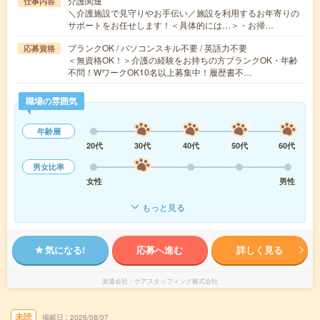
介護関連
仕事内容
＼介護施設で見守りやお手伝い／施設を利用するお年寄りの
サポートをお任せします！＜具体的には…＞・お掃…
ブランクOK / パソコンスキル不要 / 英語力不要
応募資格
＜無資格OK！＞介護の経験をお持ちの方ブランクOK・年齢
不問！WワークOK10名以上募集中！履歴書不…
職場の雰囲気
年齢層
20代
30代
40代
50代
60代
男女比率
女性
男性
もっと見る
気になる!
応募へ進む
詳しく見る
派遣会社
ケアスタッフィング株式会社
未読
掲載日
2026/08/07