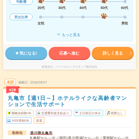
年齢層
20代
30代
40代
50代
60代
男女比率
女性
男性
もっと見る
気になる!
応募へ進む
詳しく見る
派遣会社
パーソルテンプスタッフ株式会社
未読
掲載日
2026/08/07
NEW
丸亀市【週1日～】ホテルライクな高齢者マン
ションで生活サポート
職種未経験OK
交通費別途支給あり
土日祝日が休み
残業なし
WEB登録OK
派遣
香川県丸亀市
勤務地
丸亀駅から---分／岡田(香川県)駅から---分／栗熊駅から---分