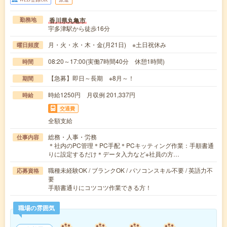
香川県丸亀市
勤務地
宇多津駅から徒歩16分
月・火・水・木・金(月21日) ※土日祝休み
曜日頻度
08:20～17:00(実働7時間40分 休憩1時間)
時間
【急募】即日～長期 ※8月～！
期間
時給1250円 月収例 201,337円
時給
交通費
全額支給
総務・人事・労務
仕事内容
＊社内のPC管理＊PC手配＊PCキッティング作業：手順書通
りに設定するだけ＊データ入力など※社員の方…
職種未経験OK / ブランクOK / パソコンスキル不要 / 英語力不
応募資格
要
手順書通りにコツコツ作業できる方！
職場の雰囲気