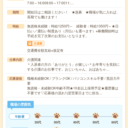
7:00～16:009:00～17:0011:…
開始日はご相談ください！ ★急募 ★職場が気に入れば、
期間
長期でも働けます！
無資格未経験：時給1250円～ 経験者：時給1350円～★日
時給
払い／週払い制度あり（月払いも選べます）※稼働開始時は
手続き完了次第のお支払いとなります。
交通費
交通費全額支給※規定有
介護関連
仕事内容
＊入居者の方の「ありがとう」が嬉しい＊お年寄りを笑顔に
する介護のお仕事です。おじいちゃん、おばあちゃ…
職種未経験OK / ブランクOK / パソコンスキル不要 / 英語力不
応募資格
要
無資格・未経験OK年齢不問★10名以上採用予定★履歴書は
不要です▽応募後の流れ1)翌営業日までに担当…
職場の雰囲気
年齢層
20代
30代
40代
50代
60代