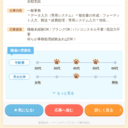
全額支給
一般事務
仕事内容
＊データ入力（専用システム）＊報告書の作成：フォーマッ
ト入力、郵送＊経費処理：専用システム入力＊領収…
職種未経験OK / ブランクOK / パソコンスキル不要 / 英語力不
応募資格
要
何らか事務処理経験あればOK！
職場の雰囲気
年齢層
20代
30代
40代
50代
60代
男女比率
女性
男性
もっと見る
気になる!
応募へ進む
詳しく見る
派遣会社
パーソルテンプスタッフ株式会社