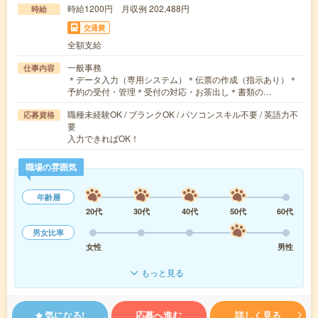
時給1200円 月収例 202,488円
時給
交通費
全額支給
一般事務
仕事内容
＊データ入力（専用システム）＊伝票の作成（指示あり）＊
予約の受付・管理＊受付の対応・お茶出し＊書類の…
職種未経験OK / ブランクOK / パソコンスキル不要 / 英語力不
応募資格
要
入力できればOK！
職場の雰囲気
年齢層
20代
30代
40代
50代
60代
男女比率
女性
男性
もっと見る
気になる!
応募へ進む
詳しく見る