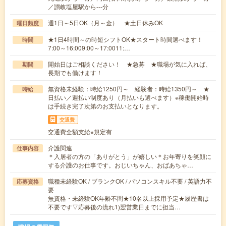
／讃岐塩屋駅から---分
週1日～5日OK（月～金） ★土日休みOK
曜日頻度
★1日4時間～の時短シフトOK★スタート時間選べます！
時間
7:00～16:009:00～17:0011:…
開始日はご相談ください！ ★急募 ★職場が気に入れば、
期間
長期でも働けます！
無資格未経験：時給1250円～ 経験者：時給1350円～ ★
時給
日払い／週払い制度あり（月払いも選べます）※稼働開始時
は手続き完了次第のお支払いとなります。
交通費
交通費全額支給※規定有
介護関連
仕事内容
＊入居者の方の「ありがとう」が嬉しい＊お年寄りを笑顔に
する介護のお仕事です。おじいちゃん、おばあちゃ…
職種未経験OK / ブランクOK / パソコンスキル不要 / 英語力不
応募資格
要
無資格・未経験OK年齢不問★10名以上採用予定★履歴書は
不要です▽応募後の流れ1)翌営業日までに担当…