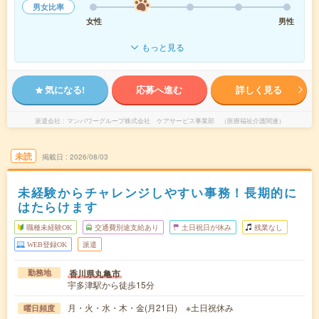
男女比率
女性
男性
もっと見る
気になる!
応募へ進む
詳しく見る
派遣会社
マンパワーグループ株式会社 ケアサービス事業部 （医療福祉介護関連）
未読
掲載日
2026/08/03
未経験からチャレンジしやすい事務！長期的に
はたらけます
職種未経験OK
交通費別途支給あり
土日祝日が休み
残業なし
WEB登録OK
派遣
香川県丸亀市
勤務地
宇多津駅から徒歩15分
月・火・水・木・金(月21日) ※土日祝休み
曜日頻度