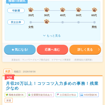
職場の雰囲気
年齢層
20代
30代
40代
50代
60代
男女比率
女性
男性
もっと見る
気になる!
応募へ進む
詳しく見る
派遣会社
マンパワーグループ株式会社 ケアサービス事業部 （医療福祉介護関連）
未読
掲載日
2026/08/06
NEW
月収20万以上！コツコツ入力多めの事務！残業
少なめ
職種未経験OK
交通費別途支給あり
土日祝日が休み
WEB登録OK
派遣