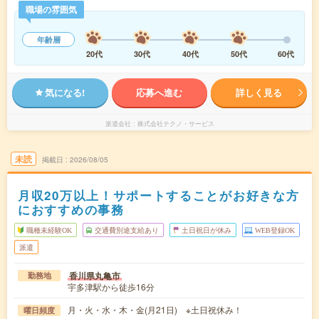
職場の雰囲気
年齢層
20代
30代
40代
50代
60代
気になる!
応募へ進む
詳しく見る
派遣会社
株式会社テクノ・サービス
未読
掲載日
2026/08/05
月収20万以上！サポートすることがお好きな方
におすすめの事務
職種未経験OK
交通費別途支給あり
土日祝日が休み
WEB登録OK
派遣
香川県丸亀市
勤務地
宇多津駅から徒歩16分
月・火・水・木・金(月21日) ※土日祝休み！
曜日頻度