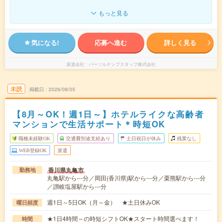
もっと見る
気になる!
応募へ進む
詳しく見る
派遣会社
パーソルテンプスタッフ株式会社
未読
掲載日
2026/08/05
【8月～OK！週1日～】ホテルライクな高齢者
マンションで生活サポート＊時短OK
職種未経験OK
交通費別途支給あり
土日祝日が休み
残業なし
WEB登録OK
派遣
香川県丸亀市
勤務地
丸亀駅から---分／岡田(香川県)駅から---分／栗熊駅から---分
／讃岐塩屋駅から---分
週1日～5日OK（月～金） ★土日休みOK
曜日頻度
★1日4時間～の時短シフトOK★スタート時間選べます！
時間