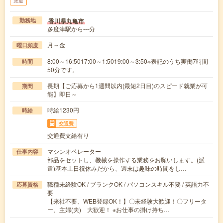
派遣
香川県丸亀市
勤務地
多度津駅から---分
月～金
曜日頻度
8:00～16:5017:00～1:5019:00～3:50※表記のうち実働7時間
時間
50分です。
長期【ご応募から1週間以内(最短2日目)のスピード就業が可
期間
能】即日～
時給1230円
時給
交通費
交通費支給有り
マシンオペレーター
仕事内容
部品をセットし、機械を操作する業務をお願いします。(派
遣)基本土日祝休みだから、週末は趣味の時間をし…
職種未経験OK / ブランクOK / パソコンスキル不要 / 英語力不
応募資格
要
【来社不要、WEB登録OK！】〇未経験大歓迎！〇フリータ
ー、主婦(夫) 大歓迎！ ※お仕事の掛け持ち…