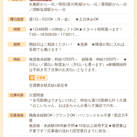
丸亀駅から---分／岡田(香川県)駅から---分／栗熊駅から---分
／讃岐塩屋駅から---分
週1日～5日OK（月～金） ★土日休みOK
曜日頻度
★1日4時間～の時短シフトOK★スタート時間選べます！
時間
7:00～16:009:00～17:0011:…
開始日はご相談ください！ ★急募 ★職場が気に入れば、
期間
長期でも働けます！
無資格未経験：時給1250円～ 経験者：時給1350円～ ★
時給
日払い／週払い制度あり（月払いも選べます）※稼働開始時
は手続き完了次第のお支払いとなります。
交通費
交通費全額支給※規定有
介護関連
仕事内容
＊在宅勤務はできないけれど、時短も週1日勤務も叶う介護
＊おじいちゃん、おばあちゃんが暮らす施設での生…
職種未経験OK / ブランクOK / パソコンスキル不要 / 英語力不
応募資格
要
無資格・未経験OK年齢不問★10名以上採用予定★履歴書は
不要です▽応募後の流れ1)翌営業日までに担当…