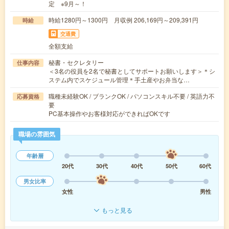
定 ※9月～！
時給1280円～1300円 月収例 206,169円～209,391円
時給
交通費
全額支給
秘書・セクレタリー
仕事内容
＜3名の役員を2名で秘書としてサポートお願いします＞＊シ
ステム内でスケジュール管理＊手土産やお弁当な…
職種未経験OK / ブランクOK / パソコンスキル不要 / 英語力不
応募資格
要
PC基本操作やお客様対応ができればOKです
職場の雰囲気
年齢層
20代
30代
40代
50代
60代
男女比率
女性
男性
もっと見る