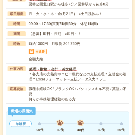
栗林公園北口駅から徒歩7分／栗林駅から徒歩8分
月・火・水・木・金(月21日) ※土日祝休み！
曜日頻度
09:00～17:30(実働7時間30分 休憩1時間)
時間
【急募】即日～長期 ※即日～！
期間
時給1300円 月収例 204,750円
時給
交通費
全額支給
経理・財務・会計・英文経理
仕事内容
＊各支店の光熱費やコピー機代などの支払処理＊立替金の処
理＊Excelフォーマットへ支払データ入力＊フ…
職種未経験OK / ブランクOK / パソコンスキル不要 / 英語力不
応募資格
要
何らか事務処理経験のある方
職場の雰囲気
年齢層
20代
30代
40代
50代
60代