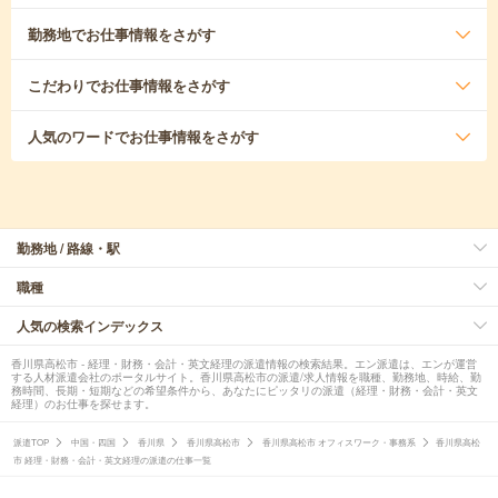
勤務地
でお仕事情報をさがす
こだわり
でお仕事情報をさがす
人気のワード
でお仕事情報をさがす
勤務地 / 路線・駅
職種
人気の検索インデックス
香川県高松市 - 経理・財務・会計・英文経理の派遣情報の検索結果。エン派遣は、エンが運営
する人材派遣会社のポータルサイト。香川県高松市の派遣/求人情報を職種、勤務地、時給、勤
務時間、長期・短期などの希望条件から、あなたにピッタリの派遣（経理・財務・会計・英文
経理）のお仕事を探せます。
派遣TOP
中国・四国
香川県
香川県高松市
香川県高松市 オフィスワーク・事務系
香川県高松
市 経理・財務・会計・英文経理の派遣の仕事一覧