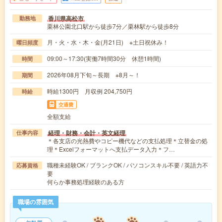
香川県高松市
勤務地
栗林公園北口駅から徒歩7分／栗林駅から徒歩8分
月・火・水・木・金(月21日) ※土日祝休み！
曜日頻度
09:00～17:30(実働7時間30分 休憩1時間)
時間
2026年08月下旬～長期 ※8月～！
期間
時給1300円 月収例 204,750円
時給
交通費
全額支給
経理・財務・会計・英文経理
仕事内容
＊各支店の光熱費やコピー機代などの支払処理＊立替金の処
理＊Excelフォーマットへ支払データ入力＊フ…
職種未経験OK / ブランクOK / パソコンスキル不要 / 英語力不
応募資格
要
何らか事務処理経験のある方
職場の雰囲気