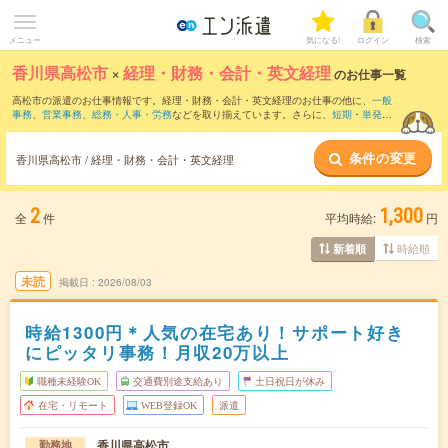
メニュー
気になる!
ログイン
検索
香川県高松市
×
経理・財務・会計・英文経理
のお仕事一覧
高松市の派遣のお仕事情報です。経理・財務・会計・英文経理のお仕事の他に、
一般
事務
、
営業事務
、
総務・人事・労務
などを取り揃えています。さらに、
短期
・
単発
な
どの期間や、
職種未経験OK
などのこだわり条件で絞り込んでいただけます。職種辞
典：
経理・財務・会計・英文経理のお仕事とは？とは？
条件の変更
香川県高松市 / 経理・財務・会計・英文経理
2
1,300
全
件
平均時給:
円
時給順
新着順
未読
掲載日
2026/08/03
時給1300円＊人気の在宅あり！サポート好き
にピッタリ事務！月収20万以上
職種未経験OK
交通費別途支給あり
土日祝日が休み
在宅・リモート
WEB登録OK
派遣
香川県高松市
勤務地