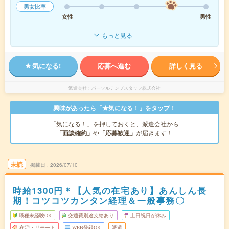
男女比率
女性
男性
もっと見る
気になる!
応募へ進む
詳しく見る
派遣会社
パーソルテンプスタッフ株式会社
興味があったら「★気になる！」をタップ！
「気になる！」を押しておくと、派遣会社から
「面談確約」
や
「応募歓迎」
が届きます！
未読
掲載日
2026/07/10
時給1300円＊【人気の在宅あり】あんしん長
期！コツコツカンタン経理＆一般事務〇
職種未経験OK
交通費別途支給あり
土日祝日が休み
在宅・リモート
WEB登録OK
派遣