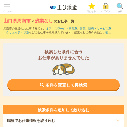
メニュー
気になる!
ログイン
検索
山口県周南市
×
残業なし
のお仕事一覧
周南市の派遣のお仕事情報です。
オフィスワーク・事務系
、
営業・販売・サービス系
、
クリエイティブ系
などのお仕事を取り揃えています。残業なしの条件の他に、
交通
費別途支給あり
、
職種未経験OK
、
友だちと一緒の応募OK
などのこだわり条件も取り
揃えています。
検索した条件に合う
お仕事がありませんでした
条件を変更して再検索
検索条件を追加して絞り込む
職種
でお仕事情報を絞り込む