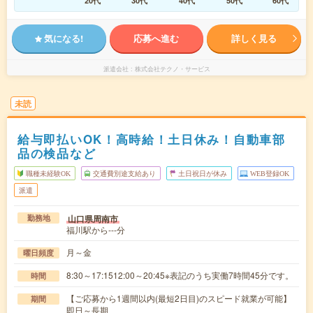
20代
30代
40代
50代
60代
気になる!
応募へ進む
詳しく見る
派遣会社
株式会社テクノ・サービス
未読
給与即払いOK！高時給！土日休み！自動車部
品の検品など
職種未経験OK
交通費別途支給あり
土日祝日が休み
WEB登録OK
派遣
山口県周南市
勤務地
福川駅から---分
月～金
曜日頻度
8:30～17:1512:00～20:45※表記のうち実働7時間45分です。
時間
【ご応募から1週間以内(最短2日目)のスピード就業が可能】
期間
即日～長期