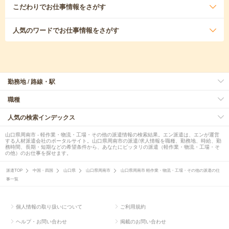
こだわり
でお仕事情報をさがす
人気のワード
でお仕事情報をさがす
勤務地 / 路線・駅
職種
人気の検索インデックス
山口県周南市 - 軽作業・物流・工場・その他の派遣情報の検索結果。エン派遣は、エンが運営
する人材派遣会社のポータルサイト。山口県周南市の派遣/求人情報を職種、勤務地、時給、勤
務時間、長期・短期などの希望条件から、あなたにピッタリの派遣（軽作業・物流・工場・そ
の他）のお仕事を探せます。
派遣TOP
中国・四国
山口県
山口県周南市
山口県周南市 軽作業・物流・工場・その他の派遣の仕
事一覧
個人情報の取り扱いについて
ご利用規約
ヘルプ・お問い合わせ
掲載のお問い合わせ