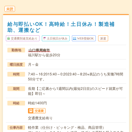
未読
給与即払いOK！高時給！土日休み！製造補
助、運搬など
交通費別途支給あり
土日祝日が休み
WEB登録OK
派遣
山口県周南市
勤務地
福川駅から徒歩20分
月～金
曜日頻度
7:40～16:2015:40～0:2023:40～8:20※表記のうち実働7時間
時間
50分です。
長期【ご応募から1週間以内(最短2日目)のスピード就業が可
期間
能】即日～
時給1400円
時給
交通費
交通費支給有り
軽作業（仕分け・ピッキング・検品、商品管理）
仕事内容