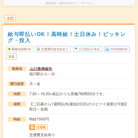
派遣会社
株式会社テクノ・サービス
未読
給与即払いOK！高時給！土日休み！ピッキン
グ・投入
職種未経験OK
交通費別途支給あり
土日祝日が休み
WEB登録OK
派遣
山口県周南市
勤務地
福川駅から---分
月～金
曜日頻度
7:30～16:20※表記のうち実働7時間50分です。
時間
【ご応募から1週間以内(最短2日目)のスピード就業が可能】
期間
即日～長期
時給1500円
時給
交通費
交通費支給有り