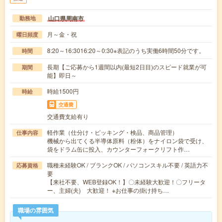
山口県周南市
勤務地
月～金・祝
曜日頻度
8:20～16:3016:20～0:30※表記のうち実働6時間50分です。
時間
長期【ご応募から1週間以内(最短2日目)のスピード就業が可
期間
能】即日～
時給1500円
時給
交通費
交通費支給有り
軽作業（仕分け・ピッキング・検品、商品管理）
仕事内容
機械から出てくる半導体原料（粉体）をナイロン袋で受け、
袋をドラム缶に投入、カウンターフォークリフト作…
職種未経験OK / ブランクOK / パソコンスキル不要 / 英語力不
応募資格
要
【来社不要、WEB登録OK！】〇未経験大歓迎！〇フリータ
ー、主婦(夫) 大歓迎！ ※お仕事の掛け持ち…
職場の雰囲気