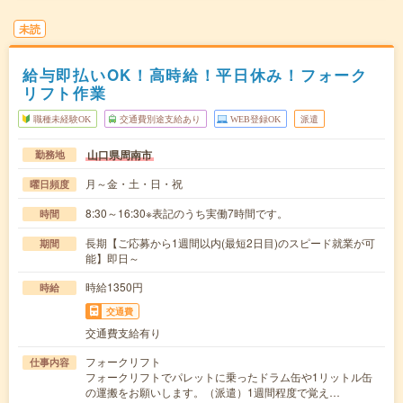
未読
給与即払いOK！高時給！平日休み！フォーク
リフト作業
職種未経験OK
交通費別途支給あり
WEB登録OK
派遣
山口県周南市
勤務地
月～金・土・日・祝
曜日頻度
8:30～16:30※表記のうち実働7時間です。
時間
長期【ご応募から1週間以内(最短2日目)のスピード就業が可
期間
能】即日～
時給1350円
時給
交通費
交通費支給有り
フォークリフト
仕事内容
フォークリフトでパレットに乗ったドラム缶や1リットル缶
の運搬をお願いします。（派遣）1週間程度で覚え…