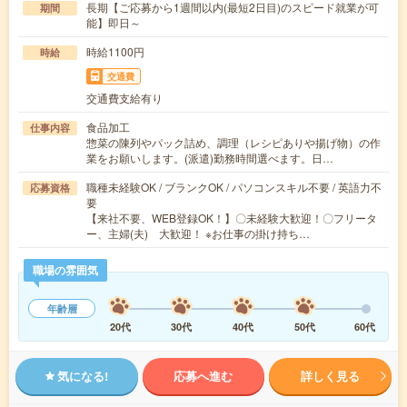
長期【ご応募から1週間以内(最短2日目)のスピード就業が可
期間
能】即日～
時給1100円
時給
交通費
交通費支給有り
食品加工
仕事内容
惣菜の陳列やパック詰め、調理（レシピありや揚げ物）の作
業をお願いします。(派遣)勤務時間選べます。日…
職種未経験OK / ブランクOK / パソコンスキル不要 / 英語力不
応募資格
要
【来社不要、WEB登録OK！】〇未経験大歓迎！〇フリータ
ー、主婦(夫) 大歓迎！ ※お仕事の掛け持ち…
職場の雰囲気
年齢層
20代
30代
40代
50代
60代
気になる!
応募へ進む
詳しく見る