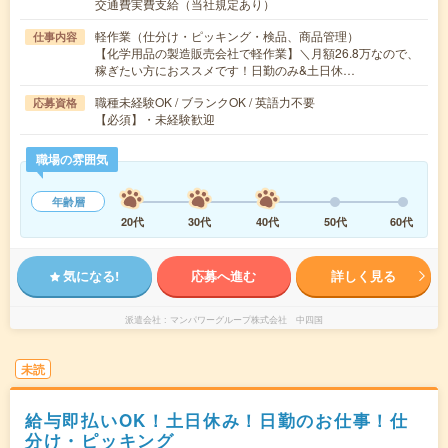
交通費実費支給（当社規定あり）
軽作業（仕分け・ピッキング・検品、商品管理）
仕事内容
【化学用品の製造販売会社で軽作業】＼月額26.8万なので、
稼ぎたい方におススメです！日勤のみ&土日休…
職種未経験OK / ブランクOK / 英語力不要
応募資格
【必須】・未経験歓迎
職場の雰囲気
年齢層
20代
30代
40代
50代
60代
気になる!
応募へ進む
詳しく見る
派遣会社
マンパワーグループ株式会社 中四国
未読
給与即払いOK！土日休み！日勤のお仕事！仕
分け・ピッキング