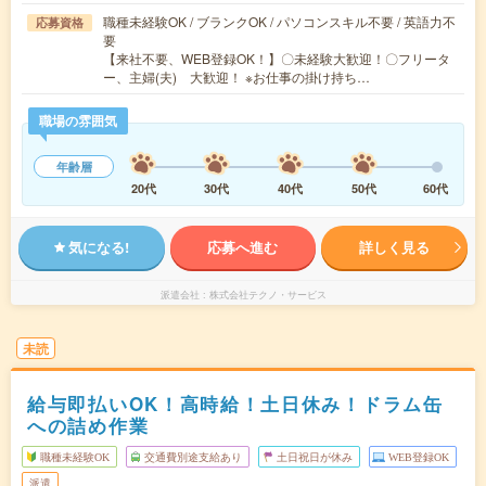
職種未経験OK / ブランクOK / パソコンスキル不要 / 英語力不
応募資格
要
【来社不要、WEB登録OK！】〇未経験大歓迎！〇フリータ
ー、主婦(夫) 大歓迎！ ※お仕事の掛け持ち…
職場の雰囲気
年齢層
20代
30代
40代
50代
60代
気になる!
応募へ進む
詳しく見る
派遣会社
株式会社テクノ・サービス
未読
給与即払いOK！高時給！土日休み！ドラム缶
への詰め作業
職種未経験OK
交通費別途支給あり
土日祝日が休み
WEB登録OK
派遣