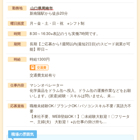
山口県周南市
勤務地
新南陽駅から徒歩20分
月～金・土・日・祝 ※シフト制
曜日頻度
8:30～16:30※表記のうち実働7時間です。
時間
長期【ご応募から1週間以内(最短2日目)のスピード就業が可
期間
能】即日～
時給1300円
時給
交通費
交通費支給有り
マシンオペレーター
仕事内容
化学薬品をドラム缶へ投入、ドラム缶の運搬作業などをお願
いします。(派遣)経験・スキルは問いません、未…
職種未経験OK / ブランクOK / パソコンスキル不要 / 英語力不
応募資格
要
【来社不要、WEB登録OK！】〇未経験大歓迎！〇フリータ
ー、主婦(夫) 大歓迎！ ※お仕事の掛け持ち…
職場の雰囲気