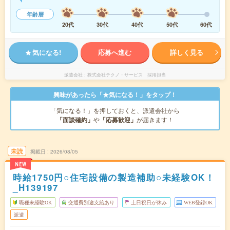
年齢層
20代
30代
40代
50代
60代
気になる!
応募へ進む
詳しく見る
派遣会社
株式会社テクノ・サービス 採用担当
興味があったら「★気になる！」をタップ！
「気になる！」を押しておくと、派遣会社から
「面談確約」
や
「応募歓迎」
が届きます！
未読
掲載日
2026/08/05
NEW
時給1750円○住宅設備の製造補助○未経験OK！
_H139197
職種未経験OK
交通費別途支給あり
土日祝日が休み
WEB登録OK
派遣