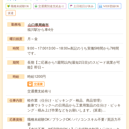
職種未経験OK
交通費別途支給あり
土日祝日が休み
WEB登録OK
派遣
山口県周南市
勤務地
福川駅から車4分
月～金
曜日頻度
9:00～17:0013:00～18:00※表記のうち実働5時間から7時間
時間
です。
長期【ご応募から1週間以内(最短2日目)のスピード就業が可
期間
能】即日～
時給1200円
時給
交通費
交通費支給有り
軽作業（仕分け・ピッキング・検品、商品管理）
仕事内容
倉庫でトラックへの日用品から工業用製品の仕分け・ピッキ
ング・積み上げ作業などをお願いします。(派遣)…
職種未経験OK / ブランクOK / パソコンスキル不要 / 英語力不
応募資格
要
【来社不要、WEB登録OK！】〇未経験大歓迎！〇フリータ