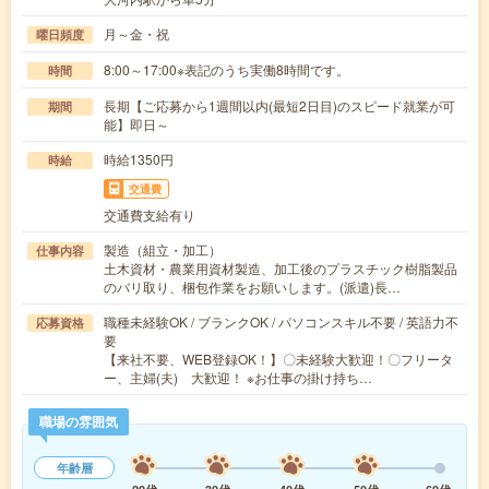
月～金・祝
曜日頻度
8:00～17:00※表記のうち実働8時間です。
時間
長期【ご応募から1週間以内(最短2日目)のスピード就業が可
期間
能】即日～
時給1350円
時給
交通費
交通費支給有り
製造（組立・加工）
仕事内容
土木資材・農業用資材製造、加工後のプラスチック樹脂製品
のバリ取り、梱包作業をお願いします。(派遣)長…
職種未経験OK / ブランクOK / パソコンスキル不要 / 英語力不
応募資格
要
【来社不要、WEB登録OK！】〇未経験大歓迎！〇フリータ
ー、主婦(夫) 大歓迎！ ※お仕事の掛け持ち…
職場の雰囲気
年齢層