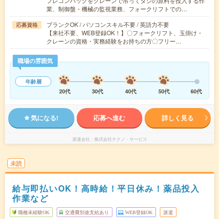
フレコンバックをクレーンで吊ってダシの原料を投入する作
業、制御盤・機械の監視業務、フォークリフトでの…
ブランクOK / パソコンスキル不要 / 英語力不要
応募資格
【来社不要、WEB登録OK！】〇フォークリフト、玉掛け・
クレーンの資格・実務経験をお持ちの方〇フリー…
職場の雰囲気
年齢層
20代
30代
40代
50代
60代
気になる!
応募へ進む
詳しく見る
派遣会社
株式会社テクノ・サービス
未読
給与即払いOK！高時給！平日休み！薬品投入
作業など
職種未経験OK
交通費別途支給あり
WEB登録OK
派遣