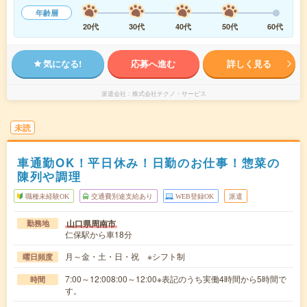
年齢層
20代
30代
40代
50代
60代
気になる!
応募へ進む
詳しく見る
派遣会社
株式会社テクノ・サービス
未読
車通勤OK！平日休み！日勤のお仕事！惣菜の
陳列や調理
職種未経験OK
交通費別途支給あり
WEB登録OK
派遣
山口県周南市
勤務地
仁保駅から車18分
月～金・土・日・祝 ※シフト制
曜日頻度
7:00～12:008:00～12:00※表記のうち実働4時間から5時間で
時間
す。