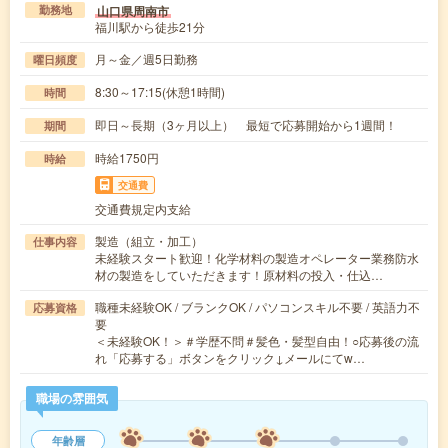
山口県周南市
勤務地
福川駅から徒歩21分
月～金／週5日勤務
曜日頻度
8:30～17:15(休憩1時間)
時間
即日～長期（3ヶ月以上） 最短で応募開始から1週間！
期間
時給1750円
時給
交通費
交通費規定内支給
製造（組立・加工）
仕事内容
未経験スタート歓迎！化学材料の製造オペレーター業務防水
材の製造をしていただきます！原材料の投入・仕込…
職種未経験OK / ブランクOK / パソコンスキル不要 / 英語力不
応募資格
要
＜未経験OK！＞＃学歴不問＃髪色・髪型自由！○応募後の流
れ「応募する」ボタンをクリック↓メールにてw…
職場の雰囲気
年齢層