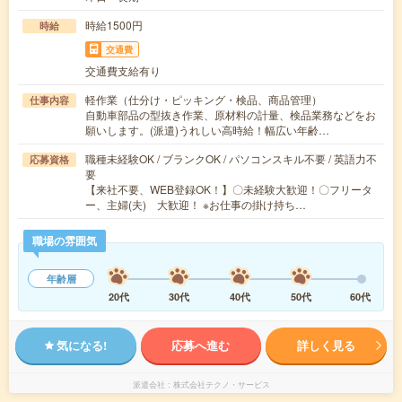
時給1500円
時給
交通費
交通費支給有り
軽作業（仕分け・ピッキング・検品、商品管理）
仕事内容
自動車部品の型抜き作業、原材料の計量、検品業務などをお
願いします。(派遣)うれしい高時給！幅広い年齢…
職種未経験OK / ブランクOK / パソコンスキル不要 / 英語力不
応募資格
要
【来社不要、WEB登録OK！】〇未経験大歓迎！〇フリータ
ー、主婦(夫) 大歓迎！ ※お仕事の掛け持ち…
職場の雰囲気
年齢層
20代
30代
40代
50代
60代
気になる!
応募へ進む
詳しく見る
派遣会社
株式会社テクノ・サービス