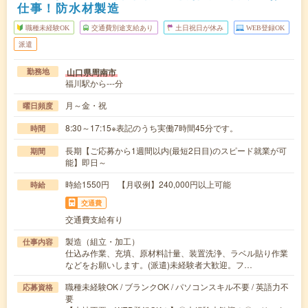
仕事！防水材製造
職種未経験OK
交通費別途支給あり
土日祝日が休み
WEB登録OK
派遣
山口県周南市
勤務地
福川駅から---分
月～金・祝
曜日頻度
8:30～17:15※表記のうち実働7時間45分です。
時間
長期【ご応募から1週間以内(最短2日目)のスピード就業が可
期間
能】即日～
時給1550円 【月収例】240,000円以上可能
時給
交通費
交通費支給有り
製造（組立・加工）
仕事内容
仕込み作業、充填、原材料計量、装置洗浄、ラベル貼り作業
などをお願いします。(派遣)未経験者大歓迎。フ…
職種未経験OK / ブランクOK / パソコンスキル不要 / 英語力不
応募資格
要