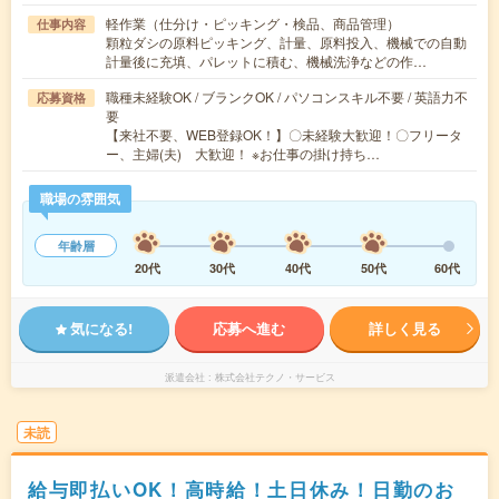
軽作業（仕分け・ピッキング・検品、商品管理）
仕事内容
顆粒ダシの原料ピッキング、計量、原料投入、機械での自動
計量後に充填、パレットに積む、機械洗浄などの作…
職種未経験OK / ブランクOK / パソコンスキル不要 / 英語力不
応募資格
要
【来社不要、WEB登録OK！】〇未経験大歓迎！〇フリータ
ー、主婦(夫) 大歓迎！ ※お仕事の掛け持ち…
職場の雰囲気
年齢層
20代
30代
40代
50代
60代
気になる!
応募へ進む
詳しく見る
派遣会社
株式会社テクノ・サービス
未読
給与即払いOK！高時給！土日休み！日勤のお