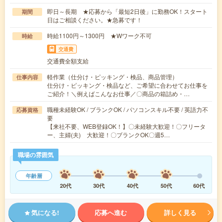
即日～長期 ★応募から「最短2日後」に勤務OK！スタート
期間
日はご相談ください。★急募です！
時給1100円～1300円 ★Wワーク不可
時給
交通費
交通費全額支給
軽作業（仕分け・ピッキング・検品、商品管理）
仕事内容
仕分け・ピッキング・検品など、ご希望に合わせてお仕事を
ご紹介！＼例えばこんなお仕事／〇商品の箱詰め・…
職種未経験OK / ブランクOK / パソコンスキル不要 / 英語力不
応募資格
要
【来社不要、WEB登録OK！】〇未経験大歓迎！〇フリータ
ー、主婦(夫) 大歓迎！〇ブランクOK〇週5…
職場の雰囲気
年齢層
20代
30代
40代
50代
60代
気になる!
応募へ進む
詳しく見る