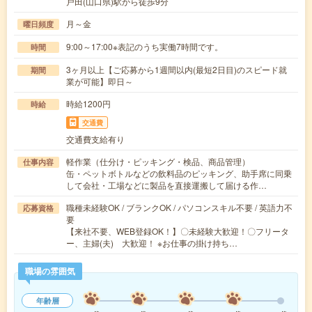
戸田(山口県)駅から徒歩9分
月～金
曜日頻度
9:00～17:00※表記のうち実働7時間です。
時間
3ヶ月以上【ご応募から1週間以内(最短2日目)のスピード就
期間
業が可能】即日～
時給1200円
時給
交通費
交通費支給有り
軽作業（仕分け・ピッキング・検品、商品管理）
仕事内容
缶・ペットボトルなどの飲料品のピッキング、助手席に同乗
して会社・工場などに製品を直接運搬して届ける作…
職種未経験OK / ブランクOK / パソコンスキル不要 / 英語力不
応募資格
要
【来社不要、WEB登録OK！】〇未経験大歓迎！〇フリータ
ー、主婦(夫) 大歓迎！ ※お仕事の掛け持ち…
職場の雰囲気
年齢層