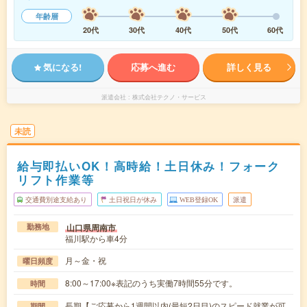
年齢層
20代
30代
40代
50代
60代
気になる!
応募へ進む
詳しく見る
派遣会社
株式会社テクノ・サービス
未読
給与即払いOK！高時給！土日休み！フォーク
リフト作業等
交通費別途支給あり
土日祝日が休み
WEB登録OK
派遣
山口県周南市
勤務地
福川駅から車4分
月～金・祝
曜日頻度
8:00～17:00※表記のうち実働7時間55分です。
時間
長期【ご応募から1週間以内(最短2日目)のスピード就業が可
期間