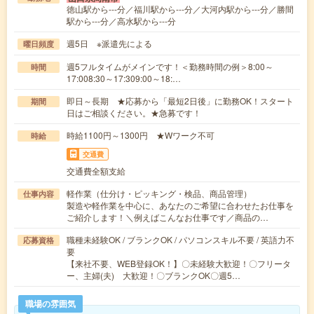
徳山駅から---分／福川駅から---分／大河内駅から---分／勝間
駅から---分／高水駅から---分
週5日 ※派遣先による
曜日頻度
週5フルタイムがメインです！＜勤務時間の例＞8:00～
時間
17:008:30～17:309:00～18:…
即日～長期 ★応募から「最短2日後」に勤務OK！スタート
期間
日はご相談ください。★急募です！
時給1100円～1300円 ★Wワーク不可
時給
交通費
交通費全額支給
軽作業（仕分け・ピッキング・検品、商品管理）
仕事内容
製造や軽作業を中心に、あなたのご希望に合わせたお仕事を
ご紹介します！＼例えばこんなお仕事です／商品の…
職種未経験OK / ブランクOK / パソコンスキル不要 / 英語力不
応募資格
要
【来社不要、WEB登録OK！】〇未経験大歓迎！〇フリータ
ー、主婦(夫) 大歓迎！〇ブランクOK〇週5…
職場の雰囲気