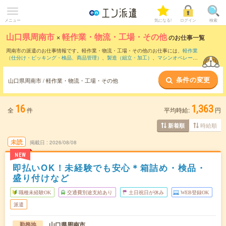
メニュー
気になる!
ログイン
検索
山口県周南市
×
軽作業・物流・工場・その他
のお仕事一覧
周南市の派遣のお仕事情報です。軽作業・物流・工場・その他のお仕事には、
軽作業
（仕分け・ピッキング・検品、商品管理）
、
製造（組立・加工）
、
マシンオペレータ
ー
などがあります。さらに、
短期
・
単発
などの期間や、
職種未経験OK
などのこだわり
条件で絞り込んでいただけます。
条件の変更
山口県周南市 / 軽作業・物流・工場・その他
16
1,363
全
件
平均時給:
円
時給順
新着順
未読
掲載日
2026/08/08
NEW
即払いOK！未経験でも安心＊箱詰め・検品・
盛り付けなど
職種未経験OK
交通費別途支給あり
土日祝日が休み
WEB登録OK
派遣
山口県周南市
勤務地