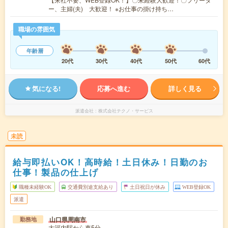
ー、主婦(夫) 大歓迎！ ※お仕事の掛け持ち…
職場の雰囲気
年齢層
20代
30代
40代
50代
60代
気になる!
応募へ進む
詳しく見る
派遣会社
株式会社テクノ・サービス
未読
給与即払いOK！高時給！土日休み！日勤のお
仕事！製品の仕上げ
職種未経験OK
交通費別途支給あり
土日祝日が休み
WEB登録OK
派遣
山口県周南市
勤務地
大河内駅から車5分