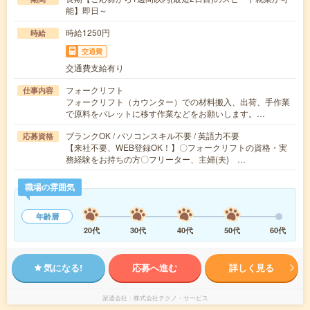
能】即日～
時給1250円
時給
交通費
交通費支給有り
フォークリフト
仕事内容
フォークリフト（カウンター）での材料搬入、出荷、手作業
で原料をパレットに移す作業などをお願いします。…
ブランクOK / パソコンスキル不要 / 英語力不要
応募資格
【来社不要、WEB登録OK！】〇フォークリフトの資格・実
務経験をお持ちの方〇フリーター、主婦(夫) …
職場の雰囲気
年齢層
20代
30代
40代
50代
60代
気になる!
応募へ進む
詳しく見る
派遣会社
株式会社テクノ・サービス