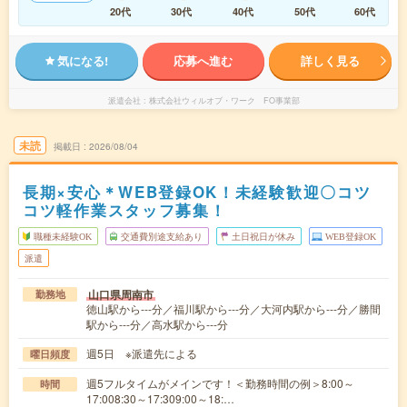
20代
30代
40代
50代
60代
気になる!
応募へ進む
詳しく見る
派遣会社
株式会社ウィルオブ・ワーク FO事業部
未読
掲載日
2026/08/04
長期×安心＊WEB登録OK！未経験歓迎〇コツ
コツ軽作業スタッフ募集！
職種未経験OK
交通費別途支給あり
土日祝日が休み
WEB登録OK
派遣
山口県周南市
勤務地
徳山駅から---分／福川駅から---分／大河内駅から---分／勝間
駅から---分／高水駅から---分
週5日 ※派遣先による
曜日頻度
週5フルタイムがメインです！＜勤務時間の例＞8:00～
時間
17:008:30～17:309:00～18:…