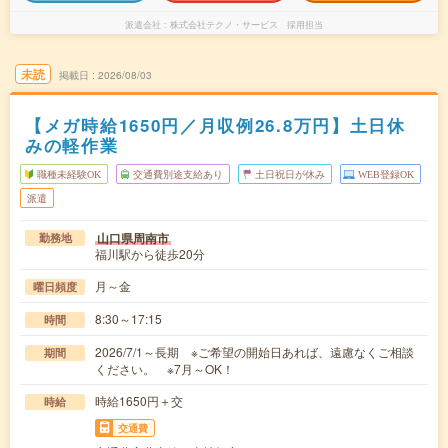
派遣会社
株式会社テクノ・サービス 採用担当
未読
掲載日
2026/08/03
【メガ時給1650円／月収例26.8万円】土日休
みの軽作業
職種未経験OK
交通費別途支給あり
土日祝日が休み
WEB登録OK
派遣
山口県周南市
勤務地
福川駅から徒歩20分
月～金
曜日頻度
8:30～17:15
時間
2026/7/1～長期 ※ご希望の開始日あれば、遠慮なくご相談
期間
ください。 ※7月～OK！
時給1650円＋交
時給
交通費