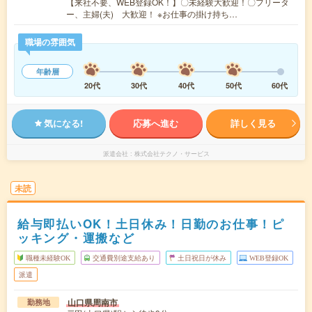
【来社不要、WEB登録OK！】〇未経験大歓迎！〇フリータ
ー、主婦(夫) 大歓迎！ ※お仕事の掛け持ち…
職場の雰囲気
年齢層
20代
30代
40代
50代
60代
気になる!
応募へ進む
詳しく見る
派遣会社
株式会社テクノ・サービス
未読
給与即払いOK！土日休み！日勤のお仕事！ピ
ッキング・運搬など
職種未経験OK
交通費別途支給あり
土日祝日が休み
WEB登録OK
派遣
山口県周南市
勤務地