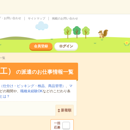
プ・お問い合わせ
サイトマップ
掲載のお問い合わせ
会員登録
ログイン
一覧
工）
の派遣のお仕事情報一覧
（仕分け・ピッキング・検品、商品管理）
、
マ
どの期間や、
職種未経験OK
などのこだわり条
とは？
新着順
一括
応募