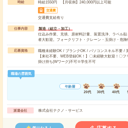
時給
時給1550円 【月収例】240,000円以上可能
交通費
交通費支給有り
仕事内容
製造（組立・加工）
仕込み作業、充填、原材料計量、装置洗浄、ラベル貼り
者大歓迎。フォークリフト・クレーン・玉掛け・危険
応募資格
職種未経験OK / ブランクOK / パソコンスキル不要 /
【来社不要、WEB登録OK！】〇未経験大歓迎！〇フリ
掛け持ち(Wワーク)不可※学生不可
職場の雰囲気
年齢層
20代
30代
40代
株式会社テクノ・サービス
派遣会社
気になる！