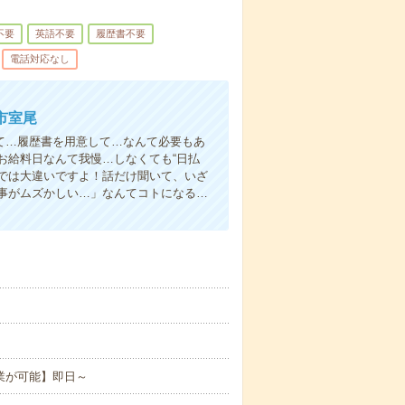
不要
英語不要
履歴書不要
電話対応なし
市室尾
て…履歴書を用意して…なんて必要もあ
お給料日なんて我慢…しなくても“日払
い”では大違いですよ！話だけ聞いて、いざ
事がムズかしい…」なんてコトになる…
業が可能】即日～