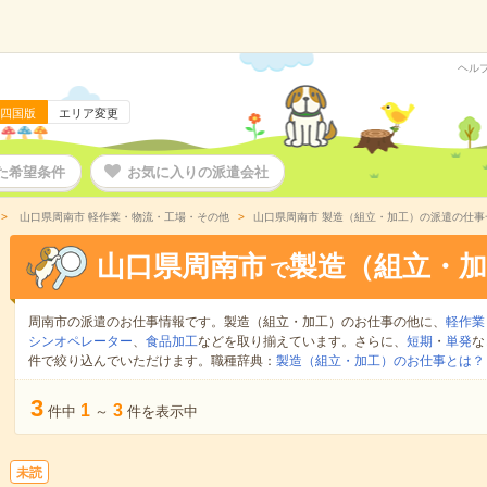
ヘル
四国版
エリア変更
た希望条件
お気に入りの派遣会社
山口県周南市 軽作業・物流・工場・その他
山口県周南市 製造（組立・加工）の派遣の仕事
山口県周南市
製造（組立・加
で
周南市の派遣のお仕事情報です。製造（組立・加工）のお仕事の他に、
軽作業
シンオペレーター
、
食品加工
などを取り揃えています。さらに、
短期
・
単発
な
件で絞り込んでいただけます。職種辞典：
製造（組立・加工）のお仕事とは？
3
1
3
件中
～
件を表示中
未読