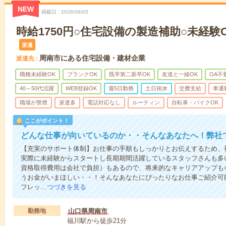
NEW
掲載日
2026/08/05
時給1750円○住宅設備の製造補助○未経験OK
派遣
周南市にある住宅設備・建材企業
派遣先
職種未経験OK
ブランクOK
既卒第二新卒OK
友達と一緒OK
OA不
40～50代活躍
WEB登録OK
週5日勤務
土日祝休
交費支給
車通
職場が禁煙
派遣多
電話対応なし
ルーティン
自転車・バイクOK
ここがポイント！
どんな仕事が向いているのか・・そんなあなたへ！弊社
【充実のサポート体制】お仕事の手順もしっかりとお伝えするため、
実際に未経験からスタートし長期期間活躍しているスタッフさんも多
資格取得費用は会社で負担）もあるので、将来的なキャリアアップも
うお金がいまほしい・・！そんなあなたにぴったりなお仕事ご紹介可能
フレッ…
つづきを見る
勤務地
山口県周南市
福川駅から徒歩21分