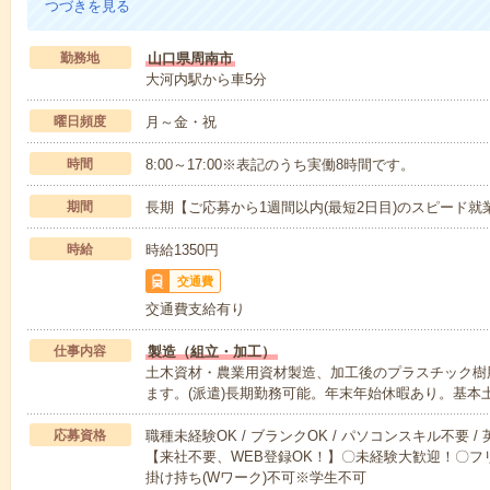
つづきを見る
勤務地
山口県周南市
大河内駅から車5分
曜日頻度
月～金・祝
時間
8:00～17:00※表記のうち実働8時間です。
期間
長期【ご応募から1週間以内(最短2日目)のスピード就
時給
時給1350円
交通費
交通費支給有り
仕事内容
製造（組立・加工）
土木資材・農業用資材製造、加工後のプラスチック樹
ます。(派遣)長期勤務可能。年末年始休暇あり。基本
応募資格
職種未経験OK / ブランクOK / パソコンスキル不要 /
【来社不要、WEB登録OK！】〇未経験大歓迎！〇フリ
掛け持ち(Wワーク)不可※学生不可