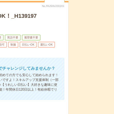
No.FAJSIfo330201
！_H139197
要
英語不要
履歴書不要
勤可
制服
日払いOK
週払いOK
でチャレンジしてみませんか？
初めての方でも安心して始められます！
いですよ！スキルアップ支援体制（一部
○【うれしい日払い】大好きな趣味に使
！年間休日120日以上！有給休暇でリ