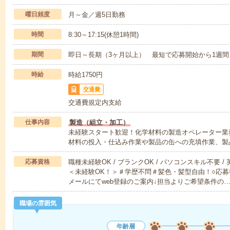
曜日頻度
月～金／週5日勤務
時間
8:30～17:15(休憩1時間)
期間
即日～長期（3ヶ月以上） 最短で応募開始から1週間
時給
時給1750円
交通費
交通費規定内支給
仕事内容
製造（組立・加工）
未経験スタート歓迎！化学材料の製造オペレーター業
材料の投入・仕込み作業や製品の缶への充填作業、製
応募資格
職種未経験OK / ブランクOK / パソコンスキル不要 /
＜未経験OK！＞＃学歴不問＃髪色・髪型自由！○応募
メールにてweb登録のご案内↓担当よりご希望条件の
職場の雰囲気
年齢層