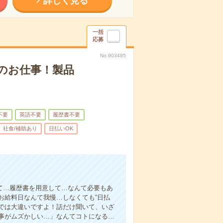
詳しく見る
一括
応募
No.903485
のお仕事！製品
不要
英語不要
履歴書不要
社食/補助あり
日払いOK
て…履歴書を用意して…なんて必要もあ
お給料日なんて我慢…しなくても“日払
い”では大違いですよ！話だけ聞いて、いざ
事がムズかしい…」なんてコトになる…