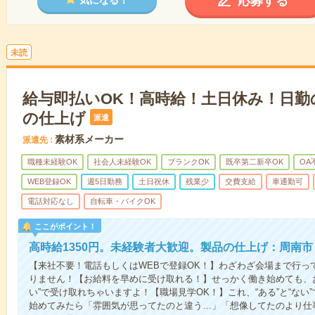
応募する
未読
給与即払いOK！高時給！土日休み！日勤
の仕上げ
派遣
素材系メーカー
派遣先
職種未経験OK
社会人未経験OK
ブランクOK
既卒第二新卒OK
OA
WEB登録OK
週5日勤務
土日祝休
残業少
交費支給
車通勤可
電話対応なし
自転車・バイクOK
ここがポイント！
高時給1350円。未経験者大歓迎。製品の仕上げ：周南市
【来社不要！電話もしくはWEBで登録OK！】わざわざ会場まで行っ
りません！【お給料を早めに受け取れる！】せっかく働き始めても、
い”で受け取れちゃいますよ！【職場見学OK！】これ、“ある”と“な
始めてみたら「雰囲気が思ってたのと違う…」「想像してたのより仕