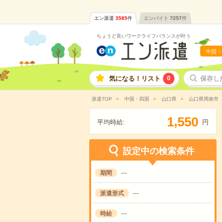
エン派遣
3585
件
エンバイト
7257
件
ちょうど良いワークライフバランスが叶う
中国・
気になる！リスト
0
保存し
派遣TOP
中国・四国
山口県
山口県周南市
,
1
5
5
0
平均時給:
円
設定中の検索条件
期間
---
派遣形式
---
時給
---