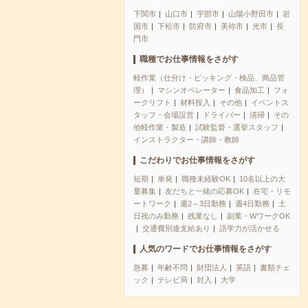
下関市
山口市
宇部市
山陽小野田市
岩
国市
下松市
防府市
美祢市
光市
長
門市
職種でお仕事情報をさがす
軽作業（仕分け・ピッキング・検品、商品管
理）
マシンオペレーター
食品加工
フォ
ークリフト
材料投入
その他
イベントス
タッフ・会場設営
ドライバー
清掃
その
他軽作業・製造
試験監督・選挙スタッフ
インストラクター・講師・教師
こだわりでお仕事情報をさがす
短期
単発
職種未経験OK
10名以上の大
量募集
友だちと一緒の応募OK
在宅・リモ
ートワーク
週2～3日勤務
週4日勤務
土
日祝のみ勤務
残業なし
副業・WワークOK
交通費別途支給あり
語学力が活かせる
人気のワードでお仕事情報をさがす
急募
年齢不問
財団法人
英語
書類チェ
ック
テレビ局
封入
大学