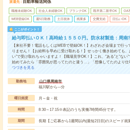
自動車輸送関係
派遣先
職種未経験OK
社会人未経験OK
ブランクOK
既卒第二新卒OK
OA
WEB登録OK
週5日勤務
土日祝休
残業多
交費支給
日払いOK
ここがポイント！
給与即払いＯＫ！高時給１５５０円。防水材製造：周南
【来社不要！電話もしくはWEBで登録OK！】わざわざ会場まで行っ
りません！【お給料を早めに受け取れる！】せっかく働き始めても、
い”で受け取れちゃいますよ！【職場見学OK！】これ、“ある”と“な
始めてみたら「雰囲気が思ってたのと違う…」「想像してたのより仕
つづきを見る
勤務地
山口県周南市
福川駅から---分
曜日頻度
月～金・祝
時間
8:30～17:15※表記のうち実働7時間45分です。
期間
長期【ご応募から1週間以内(最短2日目)のスピード就