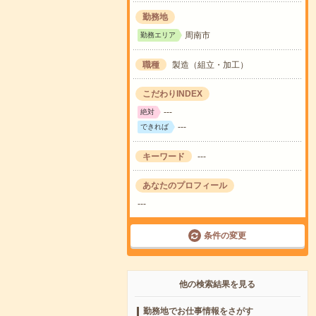
勤務地
周南市
勤務エリア
職種
製造（組立・加工）
こだわりINDEX
---
絶対
---
できれば
キーワード
---
あなたのプロフィール
---
条件の変更
他の検索結果を見る
勤務地でお仕事情報をさがす