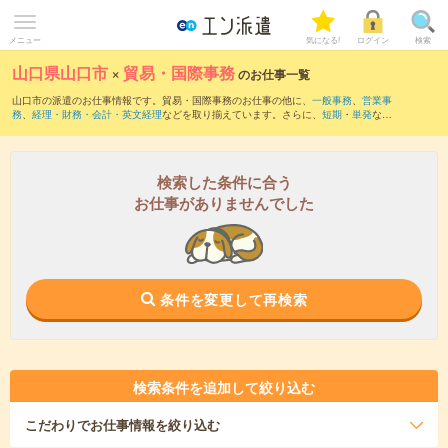
メニュー
気になる!
ログイン
検索
山口県山口市
×
貿易・国際事務
のお仕事一覧
山口市の派遣のお仕事情報です。貿易・国際事務のお仕事の他に、
一般事務
、
営業事
務
、
経理・財務・会計・英文経理
などを取り揃えています。さらに、
短期
・
単発
など
の期間や、
職種未経験OK
などのこだわり条件で絞り込んでいただけます。職種辞典：
貿易・国際事務のお仕事とは？とは？
検索した条件に合う
お仕事がありませんでした
条件を変更して再検索
検索条件を追加して絞り込む
こだわり
でお仕事情報を絞り込む