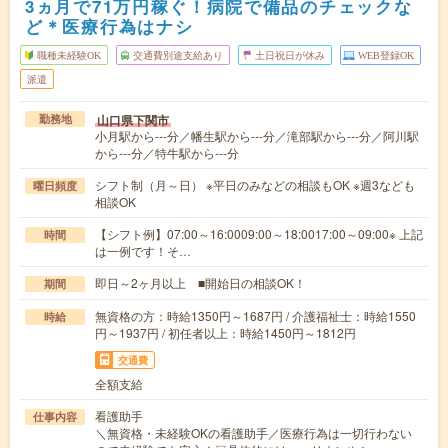
3ヵ月で71万円稼ぐ！病院で備品のチェックな
ど＊医療行為はナシ
職種未経験OK
交通費別途支給あり
土日祝日が休み
WEB登録OK
派遣
山口県下関市
勤務地
小月駅から---分／幡生駅から---分／滝部駅から---分／阿川駅
から---分／特牛駅から---分
シフト制（月～日） ※平日のみなどの相談もOK ※週3なども
曜日頻度
相談OK
【シフト例】07:00～16:0009:00～18:0017:00～09:00※ 上記
時間
は一例です！そ…
即日～2ヶ月以上 ■開始日の相談OK！
期間
無資格の方：時給1350円～1687円 / 介護福祉士：時給1550
時給
円～1937円 / 初任者以上：時給1450円～1812円
交通費
全額支給
看護助手
仕事内容
＼無資格・未経験OKの看護助手／医療行為は一切行わない