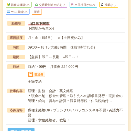
職種未経験OK
交通費別途支給あり
土日祝日が休み
残業なし
WEB登録OK
派遣
山口県下関市
勤務地
下関駅から車5分
月～金（週5日） ※【土日祝休み】
曜日頻度
09:00～18:15(実働8時間 休憩1時間15分)
時間
【急募】即日～長期 ※即日～！
期間
時給1400円 月収例 224,000円
時給
交通費
全額支給
経理・財務・会計・英文経理
仕事内容
＊現金出納・預金の管理＊取引先への請求書発行・売掛金の
管理＊給与・賞与の計算＊源泉所得税・住民税納付…
職種未経験OK / ブランクOK / パソコンスキル不要 / 英語力不
応募資格
要
経理・労務経験者、歓迎！