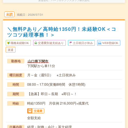
派遣会社
パーソルテンプスタッフ株式会社
未読
掲載日
2026/07/31
＼無料Pあり／高時給1350円！未経験OK＜コ
ツコツ経理事務！＞
職種未経験OK
交通費別途支給あり
土日祝日が休み
WEB登録OK
派遣
山口県下関市
勤務地
下関駅から車11分
月～金（週5日） ※土日祝休み
曜日頻度
08:00～17:00(実働8時間 休憩1時間)
時間
【急募】即日～長期 ※即日～！
期間
時給1350円 月収例 216,000円+残業代
時給
交通費
全額支給
経理・財務・会計・英文経理
仕事内容