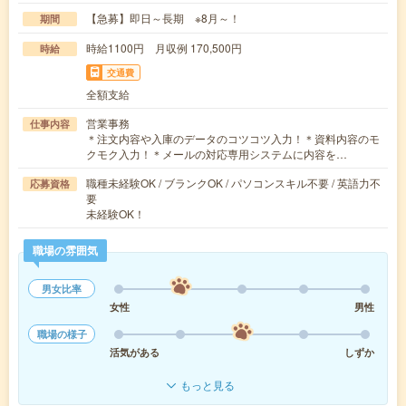
【急募】即日～長期 ※8月～！
期間
時給1100円 月収例 170,500円
時給
交通費
全額支給
営業事務
仕事内容
＊注文内容や入庫のデータのコツコツ入力！＊資料内容のモ
クモク入力！＊メールの対応専用システムに内容を…
職種未経験OK / ブランクOK / パソコンスキル不要 / 英語力不
応募資格
要
未経験OK！
職場の雰囲気
男女比率
女性
男性
職場の様子
活気がある
しずか
もっと見る