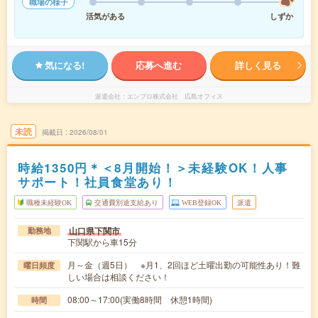
職場の様子
活気がある
しずか
気になる!
応募へ進む
詳しく見る
派遣会社
エンプロ株式会社 広島オフィス
未読
掲載日
2026/08/01
時給1350円＊＜8月開始！＞未経験OK！人事
サポート！社員食堂あり！
職種未経験OK
交通費別途支給あり
WEB登録OK
派遣
山口県下関市
勤務地
下関駅から車15分
月～金（週5日） ※月1、2回ほど土曜出勤の可能性あり！難
曜日頻度
しい場合は相談ください！
08:00～17:00(実働8時間 休憩1時間)
時間