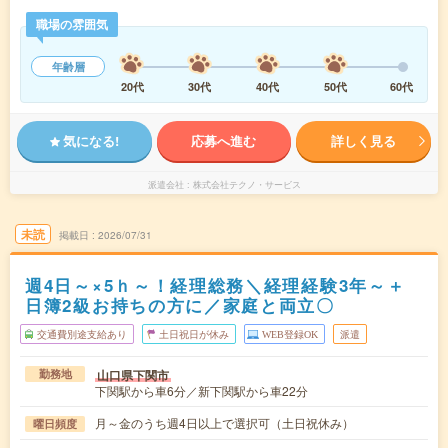
職場の雰囲気
年齢層
20代
30代
40代
50代
60代
気になる!
応募へ進む
詳しく見る
派遣会社
株式会社テクノ・サービス
未読
掲載日
2026/07/31
週4日～×5ｈ～！経理総務＼経理経験3年～＋
日簿2級お持ちの方に／家庭と両立〇
交通費別途支給あり
土日祝日が休み
WEB登録OK
派遣
山口県下関市
勤務地
下関駅から車6分／新下関駅から車22分
月～金のうち週4日以上で選択可（土日祝休み）
曜日頻度