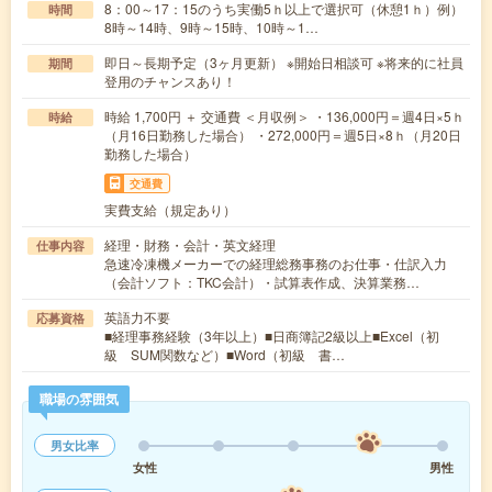
8：00～17：15のうち実働5ｈ以上で選択可（休憩1ｈ）例）
時間
8時～14時、9時～15時、10時～1…
即日～長期予定（3ヶ月更新） ※開始日相談可 ※将来的に社員
期間
登用のチャンスあり！
時給 1,700円 ＋ 交通費 ＜月収例＞ ・136,000円＝週4日×5ｈ
時給
（月16日勤務した場合） ・272,000円＝週5日×8ｈ（月20日
勤務した場合）
交通費
実費支給（規定あり）
経理・財務・会計・英文経理
仕事内容
急速冷凍機メーカーでの経理総務事務のお仕事・仕訳入力
（会計ソフト：TKC会計）・試算表作成、決算業務…
英語力不要
応募資格
■経理事務経験（3年以上）■日商簿記2級以上■Excel（初
級 SUM関数など）■Word（初級 書…
職場の雰囲気
男女比率
女性
男性