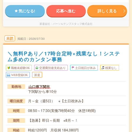
気になる!
応募へ進む
詳しく見る
派遣会社
パーソルテンプスタッフ株式会社
未読
掲載日
2026/07/30
＼無料Pあり／17時台定時×残業なし！システ
ム多めのカンタン事務
職種未経験OK
交通費別途支給あり
土日祝日が休み
残業なし
WEB登録OK
派遣
山口県下関市
勤務地
下関駅から車10分
月～金（週5日） ※【土日祝休み】
曜日頻度
08:50～17:30(実働7時間40分 休憩1時間)
時間
【急募】即日～長期 ※8月～！
期間
時給1200円 月収例 184,080円
時給