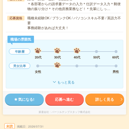
＊各部署からの請求書データの入力＊仕訳データ入力＊郵便
物の振り分け＊その他庶務業務など！＊先輩にしっ…
職種未経験OK / ブランクOK / パソコンスキル不要 / 英語力不
応募資格
要
事務経験があれば大丈夫！
職場の雰囲気
年齢層
20代
30代
40代
50代
60代
男女比率
女性
男性
もっと見る
気になる!
応募へ進む
詳しく見る
派遣会社
パーソルテンプスタッフ株式会社
未読
掲載日
2026/07/31