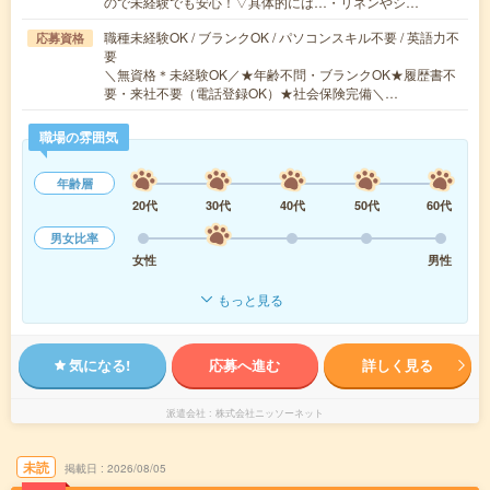
ので未経験でも安心！▽具体的には…・リネンやシ…
職種未経験OK / ブランクOK / パソコンスキル不要 / 英語力不
応募資格
要
＼無資格＊未経験OK／★年齢不問・ブランクOK★履歴書不
要・来社不要（電話登録OK）★社会保険完備＼…
職場の雰囲気
年齢層
20代
30代
40代
50代
60代
男女比率
女性
男性
もっと見る
気になる!
応募へ進む
詳しく見る
派遣会社
株式会社ニッソーネット
未読
掲載日
2026/08/05