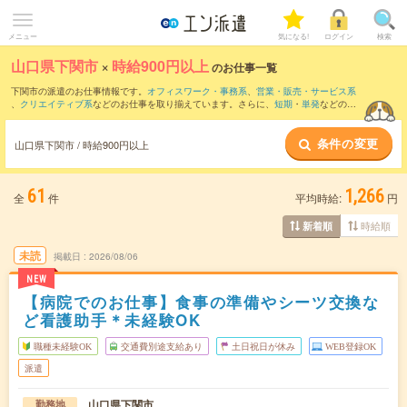
メニュー
気になる!
ログイン
検索
山口県下関市
×
時給900円以上
のお仕事一覧
下関市の派遣のお仕事情報です。
オフィスワーク・事務系
、
営業・販売・サービス系
、
クリエイティブ系
などのお仕事を取り揃えています。さらに、
短期
・
単発
などの期
間や、
職種未経験OK
などのこだわり条件で絞り込んでいただけます。
条件の変更
時給
1050円以上
・
1800円以上
の求人はこちら
山口県下関市 / 時給900円以上
当サイトでは法令を遵守し、最低賃金以上の求人のみを掲載しています。
61
1,266
全
件
平均時給:
円
時給順
新着順
未読
掲載日
2026/08/06
NEW
【病院でのお仕事】食事の準備やシーツ交換な
ど看護助手＊未経験OK
職種未経験OK
交通費別途支給あり
土日祝日が休み
WEB登録OK
派遣
山口県下関市
勤務地