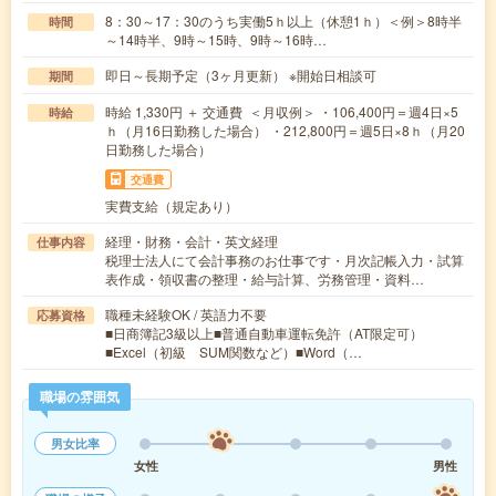
8：30～17：30のうち実働5ｈ以上（休憩1ｈ）＜例＞8時半
時間
～14時半、9時～15時、9時～16時…
即日～長期予定（3ヶ月更新） ※開始日相談可
期間
時給 1,330円 ＋ 交通費 ＜月収例＞ ・106,400円＝週4日×5
時給
ｈ（月16日勤務した場合） ・212,800円＝週5日×8ｈ（月20
日勤務した場合）
交通費
実費支給（規定あり）
経理・財務・会計・英文経理
仕事内容
税理士法人にて会計事務のお仕事です・月次記帳入力・試算
表作成・領収書の整理・給与計算、労務管理・資料…
職種未経験OK / 英語力不要
応募資格
■日商簿記3級以上■普通自動車運転免許（AT限定可）
■Excel（初級 SUM関数など）■Word（…
職場の雰囲気
男女比率
女性
男性