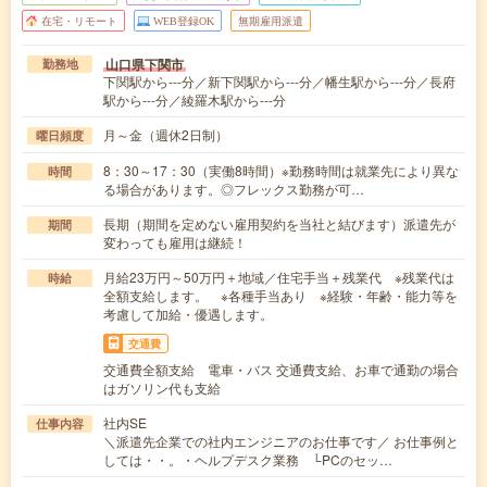
在宅・リモート
WEB登録OK
無期雇用派遣
山口県下関市
勤務地
下関駅から---分／新下関駅から---分／幡生駅から---分／長府
駅から---分／綾羅木駅から---分
月～金（週休2日制）
曜日頻度
8：30～17：30（実働8時間）※勤務時間は就業先により異な
時間
る場合があります。◎フレックス勤務が可…
長期（期間を定めない雇用契約を当社と結びます）派遣先が
期間
変わっても雇用は継続！
月給23万円～50万円＋地域／住宅手当＋残業代 ※残業代は
時給
全額支給します。 ※各種手当あり ※経験・年齢・能力等を
考慮して加給・優遇します。
交通費
交通費全額支給 電車・バス 交通費支給、お車で通勤の場合
はガソリン代も支給
社内SE
仕事内容
＼派遣先企業での社内エンジニアのお仕事です／ お仕事例と
しては・・。・ヘルプデスク業務 └PCのセッ…