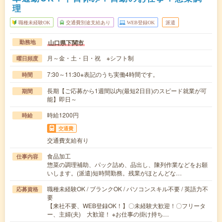
理
職種未経験OK
交通費別途支給あり
WEB登録OK
派遣
山口県下関市
勤務地
月～金・土・日・祝 ※シフト制
曜日頻度
7:30～11:30※表記のうち実働4時間です。
時間
長期【ご応募から1週間以内(最短2日目)のスピード就業が可
期間
能】即日～
時給1200円
時給
交通費
交通費支給有り
食品加工
仕事内容
惣菜の調理補助、パック詰め、品出し、陳列作業などをお願
いします。(派遣)短時間勤務。残業がほとんどな…
職種未経験OK / ブランクOK / パソコンスキル不要 / 英語力不
応募資格
要
【来社不要、WEB登録OK！】〇未経験大歓迎！〇フリータ
ー、主婦(夫) 大歓迎！ ※お仕事の掛け持ち…