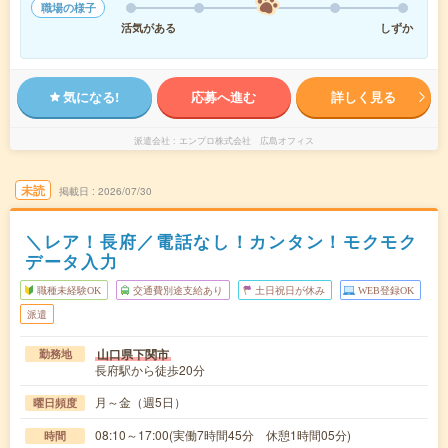
職場の様子
活気がある
しずか
気になる!
応募へ進む
詳しく見る
派遣会社
エンプロ株式会社 広島オフィス
未読
掲載日
2026/07/30
＼レア！長府／電話なし！カンタン！モクモク
データ入力
職種未経験OK
交通費別途支給あり
土日祝日が休み
WEB登録OK
派遣
山口県下関市
勤務地
長府駅から徒歩20分
月～金（週5日）
曜日頻度
08:10～17:00(実働7時間45分 休憩1時間05分)
時間