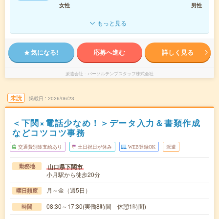
女性
男性
もっと見る
気になる!
応募へ進む
詳しく見る
派遣会社
パーソルテンプスタッフ株式会社
未読
掲載日
2026/06/23
＜下関×電話少なめ！＞データ入力＆書類作成
などコツコツ事務
交通費別途支給あり
土日祝日が休み
WEB登録OK
派遣
山口県下関市
勤務地
小月駅から徒歩20分
月～金（週5日）
曜日頻度
08:30～17:30(実働8時間 休憩1時間)
時間