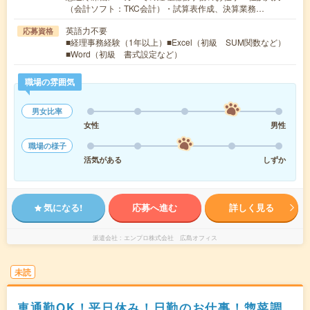
（会計ソフト：TKC会計）・試算表作成、決算業務…
英語力不要
応募資格
■経理事務経験（1年以上）■Excel（初級 SUM関数など）
■Word（初級 書式設定など）
職場の雰囲気
男女比率
女性
男性
職場の様子
活気がある
しずか
気になる!
応募へ進む
詳しく見る
派遣会社
エンプロ株式会社 広島オフィス
未読
車通勤OK！平日休み！日勤のお仕事！惣菜調