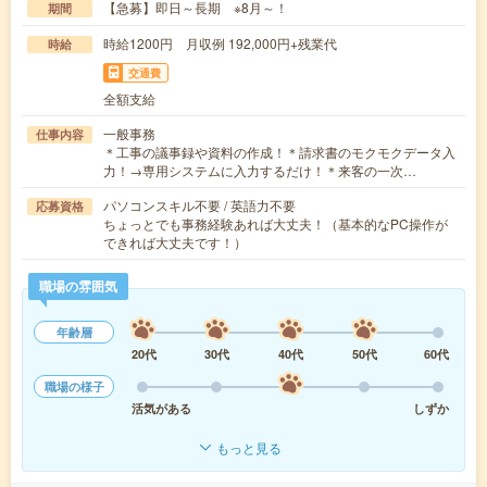
【急募】即日～長期 ※8月～！
期間
時給1200円 月収例 192,000円+残業代
時給
交通費
全額支給
一般事務
仕事内容
＊工事の議事録や資料の作成！＊請求書のモクモクデータ入
力！→専用システムに入力するだけ！＊来客の一次…
パソコンスキル不要 / 英語力不要
応募資格
ちょっとでも事務経験あれば大丈夫！（基本的なPC操作が
できれば大丈夫です！）
職場の雰囲気
年齢層
20代
30代
40代
50代
60代
職場の様子
活気がある
しずか
もっと見る