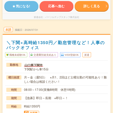
気になる!
応募へ進む
詳しく見る
派遣会社
パーソルテンプスタッフ株式会社
未読
掲載日
2026/07/31
＼下関×高時給1350円／勤怠管理など！人事の
バックオフィス
職種未経験OK
交通費別途支給あり
WEB登録OK
派遣
山口県下関市
勤務地
下関駅から車15分
月～金（週5日） ※月1、2回ほど土曜出勤の可能性あり！難
曜日頻度
しい場合は相談ください！
08:00～17:00(実働8時間 休憩1時間)
時間
【急募】即日～長期 ※即日～！
期間
時給1350円
時給
交通費