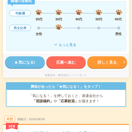
職場の雰囲気
年齢層
20代
30代
40代
50代
60代
男女比率
女性
男性
もっと見る
気になる!
応募へ進む
詳しく見る
派遣会社
株式会社ニッソーネット
興味があったら「★気になる！」をタップ！
「気になる！」を押しておくと、派遣会社から
「面談確約」
や
「応募歓迎」
が届きます！
未読
掲載日
2026/08/06
NEW