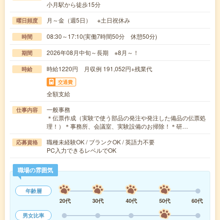
小月駅から徒歩15分
月～金（週5日） ※土日祝休み
曜日頻度
08:30～17:10(実働7時間50分 休憩50分)
時間
2026年08月中旬～長期 ※8月～！
期間
時給1220円 月収例 191,052円+残業代
時給
交通費
全額支給
一般事務
仕事内容
＊伝票作成（実験で使う部品の発注や発注した備品の伝票処
理！）＊事務所、会議室、実験設備のお掃除！＊研…
職種未経験OK / ブランクOK / 英語力不要
応募資格
PC入力できるレベルでOK
職場の雰囲気
年齢層
20代
30代
40代
50代
60代
男女比率