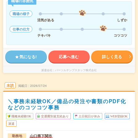
職場の雰囲気
職場の様子
活気がある
しずか
仕事の仕方
テキパキ
コツコツ
気になる!
応募へ進む
詳しく見る
派遣会社
パーソルテンプスタッフ株式会社
未読
掲載日
2026/07/24
＼事務未経験OK／備品の発注や書類のPDF化
などのコツコツ事務
職種未経験OK
交通費別途支給あり
土日祝日が休み
WEB登録OK
派遣
山口県下関市
勤務地