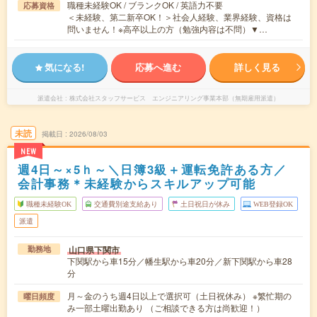
職種未経験OK / ブランクOK / 英語力不要
応募資格
＜未経験、第二新卒OK！＞社会人経験、業界経験、資格は
問いません！※高卒以上の方（勉強内容は不問）▼…
気になる!
応募へ進む
詳しく見る
派遣会社
株式会社スタッフサービス エンジニアリング事業本部（無期雇用派遣）
未読
掲載日
2026/08/03
NEW
週4日～×5ｈ～＼日簿3級＋運転免許ある方／
会計事務＊未経験からスキルアップ可能
職種未経験OK
交通費別途支給あり
土日祝日が休み
WEB登録OK
派遣
山口県下関市
勤務地
下関駅から車15分／幡生駅から車20分／新下関駅から車28
分
月～金のうち週4日以上で選択可（土日祝休み） ※繁忙期の
曜日頻度
み一部土曜出勤あり （ご相談できる方は尚歓迎！）