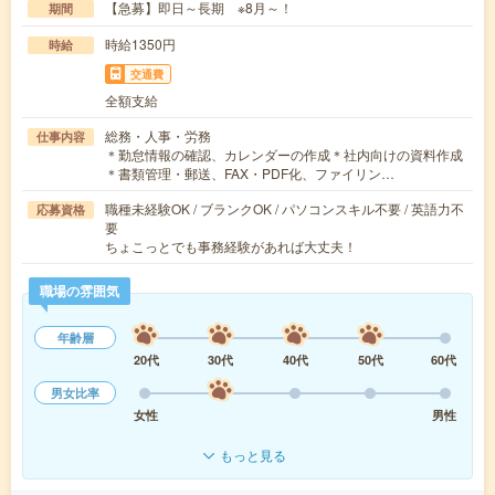
【急募】即日～長期 ※8月～！
期間
時給1350円
時給
交通費
全額支給
総務・人事・労務
仕事内容
＊勤怠情報の確認、カレンダーの作成＊社内向けの資料作成
＊書類管理・郵送、FAX・PDF化、ファイリン…
職種未経験OK / ブランクOK / パソコンスキル不要 / 英語力不
応募資格
要
ちょこっとでも事務経験があれば大丈夫！
職場の雰囲気
年齢層
20代
30代
40代
50代
60代
男女比率
女性
男性
もっと見る