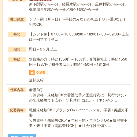
新下関駅から---分／綾羅木駅から---分／黒井村駅から---分／
梶栗郷台地駅から---分／梅ケ峠駅から---分
シフト制（月～日） ※平日のみなどの相談もOK ※週3なども
曜日頻度
相談OK
【シフト例】07:00～16:0009:00～18:0017:00～09:00※ 上記
時間
は一例です！そ…
即日～2ヶ月以上
期間
無資格の方：時給1350円～1687円 / 介護福祉士：時給1550
時給
円～1937円 / 初任者以上：時給1450円～1812円
交通費
全額支給
看護助手
仕事内容
＼無資格・未経験OKの看護助手／医療行為は一切行わない
ので未経験でも安心！▽具体的には…・リネンやシ…
職種未経験OK / ブランクOK / パソコンスキル不要 / 英語力不
応募資格
要
＼無資格＊未経験OK／★年齢不問・ブランクOK★履歴書不
要・来社不要（電話登録OK）★社会保険完備＼…