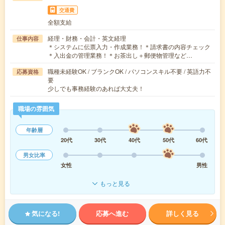
交通費
全額支給
経理・財務・会計・英文経理
仕事内容
＊システムに伝票入力・作成業務！＊請求書の内容チェック
＊入出金の管理業務！＊お茶出し＋郵便物管理など…
職種未経験OK / ブランクOK / パソコンスキル不要 / 英語力不
応募資格
要
少しでも事務経験のあれば大丈夫！
職場の雰囲気
年齢層
20代
30代
40代
50代
60代
男女比率
女性
男性
もっと見る
気になる!
応募へ進む
詳しく見る