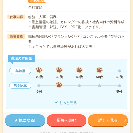
全額支給
総務・人事・労務
仕事内容
＊勤怠情報の確認、カレンダーの作成＊社内向けの資料作成
＊書類管理・郵送、FAX・PDF化、ファイリン…
職種未経験OK / ブランクOK / パソコンスキル不要 / 英語力不
応募資格
要
ちょこっとでも事務経験があれば大丈夫！
職場の雰囲気
年齢層
20代
30代
40代
50代
60代
男女比率
女性
男性
もっと見る
気になる!
応募へ進む
詳しく見る