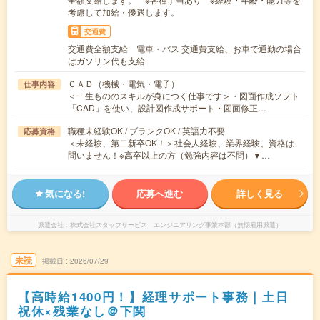
考慮して加給・優遇します。
交通費
交通費全額支給 電車・バス 交通費支給、お車で通勤の場合
はガソリン代も支給
ＣＡＤ（機械・電気・電子）
仕事内容
＜一生もののスキルが身につく仕事です＞・図面作成ソフト
「CAD」を使い、設計図作成サポート・図面修正…
職種未経験OK / ブランクOK / 英語力不要
応募資格
＜未経験、第二新卒OK！＞社会人経験、業界経験、資格は
問いません！※高卒以上の方（勉強内容は不問）▼…
気になる!
応募へ進む
詳しく見る
派遣会社
株式会社スタッフサービス エンジニアリング事業本部（無期雇用派遣）
未読
掲載日
2026/07/29
【高時給1400円！】経理サポート事務｜土日
祝休×残業なし＠下関