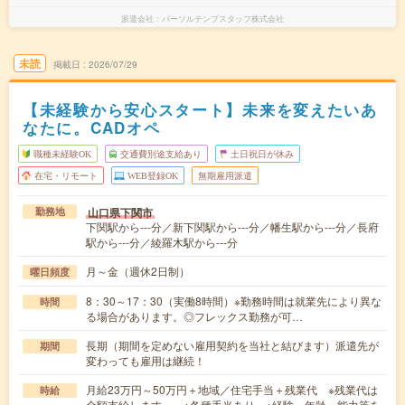
派遣会社
パーソルテンプスタッフ株式会社
未読
掲載日
2026/07/29
【未経験から安心スタート】未来を変えたいあ
なたに。CADオペ
職種未経験OK
交通費別途支給あり
土日祝日が休み
在宅・リモート
WEB登録OK
無期雇用派遣
山口県下関市
勤務地
下関駅から---分／新下関駅から---分／幡生駅から---分／長府
駅から---分／綾羅木駅から---分
月～金（週休2日制）
曜日頻度
8：30～17：30（実働8時間）※勤務時間は就業先により異な
時間
る場合があります。◎フレックス勤務が可…
長期（期間を定めない雇用契約を当社と結びます）派遣先が
期間
変わっても雇用は継続！
月給23万円～50万円＋地域／住宅手当＋残業代 ※残業代は
時給
全額支給します。 ※各種手当あり ※経験・年齢・能力等を