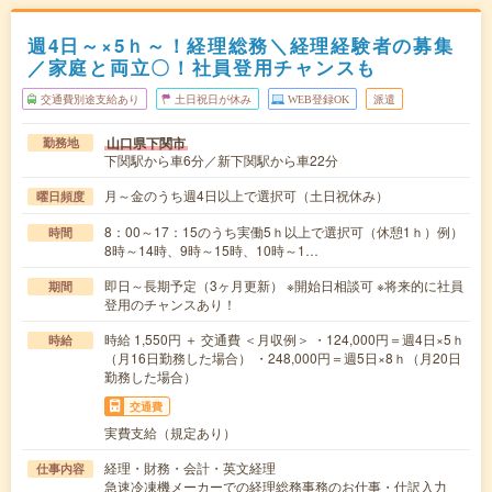
週4日～×5ｈ～！経理総務＼経理経験者の募集
／家庭と両立〇！社員登用チャンスも
交通費別途支給あり
土日祝日が休み
WEB登録OK
派遣
山口県下関市
勤務地
下関駅から車6分／新下関駅から車22分
月～金のうち週4日以上で選択可（土日祝休み）
曜日頻度
8：00～17：15のうち実働5ｈ以上で選択可（休憩1ｈ）例）
時間
8時～14時、9時～15時、10時～1…
即日～長期予定（3ヶ月更新） ※開始日相談可 ※将来的に社員
期間
登用のチャンスあり！
時給 1,550円 ＋ 交通費 ＜月収例＞ ・124,000円＝週4日×5ｈ
時給
（月16日勤務した場合） ・248,000円＝週5日×8ｈ（月20日
勤務した場合）
交通費
実費支給（規定あり）
経理・財務・会計・英文経理
仕事内容
急速冷凍機メーカーでの経理総務事務のお仕事・仕訳入力