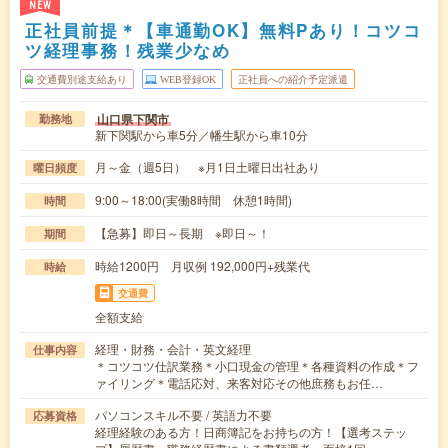
NEW
正社員前提＊【車通勤OK】無料Pあり！コツコ
ツ経理事務！残業少なめ
交通費別途支給あり
WEB登録OK
正社員への紹介予定派遣
山口県下関市
勤務地
新下関駅から車5分／幡生駅から車10分
月～金（週5日） ※月1日土曜日出社あり
曜日頻度
9:00～18:00(実働8時間 休憩1時間)
時間
【急募】即日～長期 ※即日～！
期間
時給1200円 月収例 192,000円+残業代
時給
交通費
全額支給
経理・財務・会計・英文経理
仕事内容
＊コツコツ仕訳業務＊小口現金の管理＊各種資料の作成＊フ
ァイリング＊電話応対、来客対応その他庶務もお任…
パソコンスキル不要 / 英語力不要
応募資格
経理経験のある方！日商簿記をお持ちの方！【選考ステッ