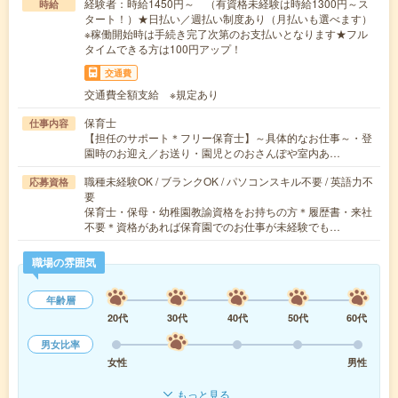
経験者：時給1450円～ （有資格未経験は時給1300円～ス
時給
タート！）★日払い／週払い制度あり（月払いも選べます）
※稼働開始時は手続き完了次第のお支払いとなります★フル
タイムできる方は100円アップ！
交通費
交通費全額支給 ※規定あり
保育士
仕事内容
【担任のサポート＊フリー保育士】～具体的なお仕事～・登
園時のお迎え／お送り・園児とのおさんぽや室内あ…
職種未経験OK / ブランクOK / パソコンスキル不要 / 英語力不
応募資格
要
保育士・保母・幼稚園教諭資格をお持ちの方＊履歴書・来社
不要＊資格があれば保育園でのお仕事が未経験でも…
職場の雰囲気
年齢層
20代
30代
40代
50代
60代
男女比率
女性
男性
もっと見る