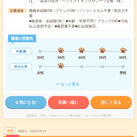
は、・器具の洗浄・ベットメイキングやシーツ交換・移…
職種未経験OK / ブランクOK / パソコンスキル不要 / 英語力不
応募資格
要
■無資格・未経験OK！■年齢・学歴不問！ブランクOK!■10名
以上採用予定！■履歴書不要■社会保険完…
職場の雰囲気
年齢層
20代
30代
40代
50代
60代
男女比率
女性
男性
もっと見る
気になる!
応募へ進む
詳しく見る
派遣会社
日研トータルソーシング株式会社 メディカルケア事業部
未読
掲載日
2026/08/04