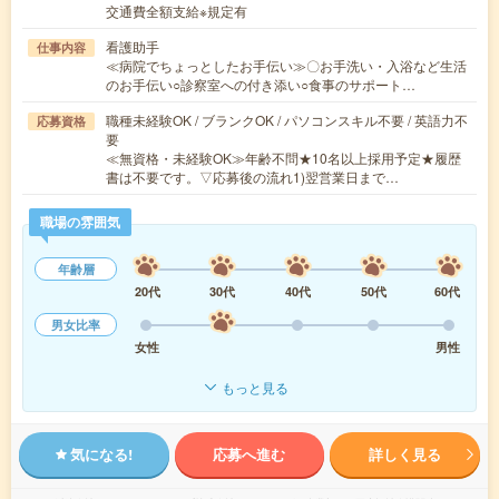
交通費全額支給※規定有
看護助手
仕事内容
≪病院でちょっとしたお手伝い≫〇お手洗い・入浴など生活
のお手伝い○診察室への付き添い○食事のサポート…
職種未経験OK / ブランクOK / パソコンスキル不要 / 英語力不
応募資格
要
≪無資格・未経験OK≫年齢不問★10名以上採用予定★履歴
書は不要です。▽応募後の流れ1)翌営業日まで…
職場の雰囲気
年齢層
20代
30代
40代
50代
60代
男女比率
女性
男性
もっと見る
気になる!
応募へ進む
詳しく見る