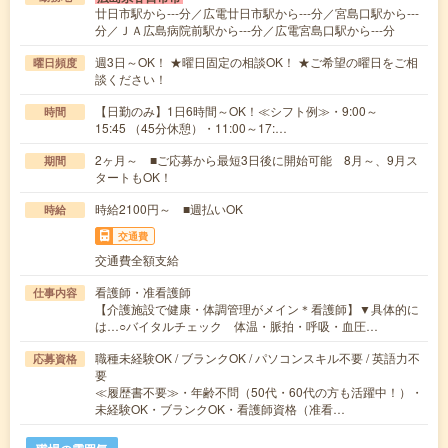
廿日市駅から---分／広電廿日市駅から---分／宮島口駅から---
分／ＪＡ広島病院前駅から---分／広電宮島口駅から---分
週3日～OK！ ★曜日固定の相談OK！ ★ご希望の曜日をご相
曜日頻度
談ください！
【日勤のみ】1日6時間～OK！≪シフト例≫・9:00～
時間
15:45 （45分休憩）・11:00～17:…
2ヶ月～ ■ご応募から最短3日後に開始可能 8月～、9月ス
期間
タートもOK！
時給2100円～ ■週払いOK
時給
交通費
交通費全額支給
看護師・准看護師
仕事内容
【介護施設で健康・体調管理がメイン＊看護師】▼具体的に
は…○バイタルチェック 体温・脈拍・呼吸・血圧…
職種未経験OK / ブランクOK / パソコンスキル不要 / 英語力不
応募資格
要
≪履歴書不要≫・年齢不問（50代・60代の方も活躍中！）・
未経験OK・ブランクOK・看護師資格（准看…