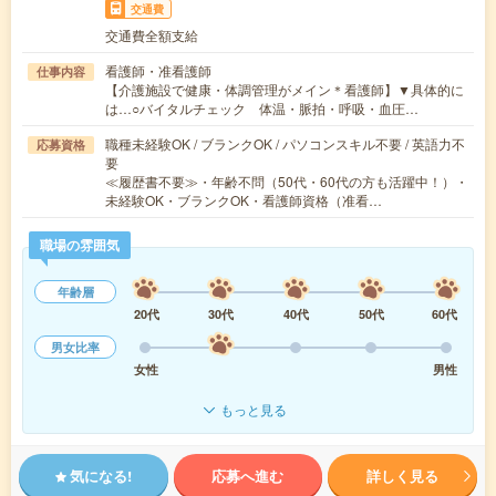
交通費
交通費全額支給
看護師・准看護師
仕事内容
【介護施設で健康・体調管理がメイン＊看護師】▼具体的に
は…○バイタルチェック 体温・脈拍・呼吸・血圧…
職種未経験OK / ブランクOK / パソコンスキル不要 / 英語力不
応募資格
要
≪履歴書不要≫・年齢不問（50代・60代の方も活躍中！）・
未経験OK・ブランクOK・看護師資格（准看…
職場の雰囲気
年齢層
20代
30代
40代
50代
60代
男女比率
女性
男性
もっと見る
気になる!
応募へ進む
詳しく見る