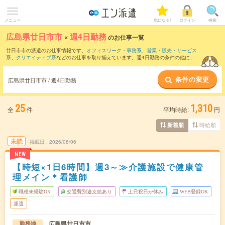
メニュー
気になる!
ログイン
検索
広島県廿日市市
×
週4日勤務
のお仕事一覧
廿日市市の派遣のお仕事情報です。
オフィスワーク・事務系
、
営業・販売・サービス
系
、
クリエイティブ系
などのお仕事を取り揃えています。週4日勤務の条件の他に、
交
通費別途支給あり
、
職種未経験OK
、
友だちと一緒の応募OK
などのこだわり条件も取
り揃えています。
条件の変更
広島県廿日市市 / 週4日勤務
25
1,310
全
件
平均時給:
円
時給順
新着順
未読
掲載日
2026/08/06
NEW
【時短×1日6時間】週3～≫介護施設で健康管
理メイン＊看護師
職種未経験OK
交通費別途支給あり
土日祝日が休み
WEB登録OK
派遣
広島県廿日市市
勤務地