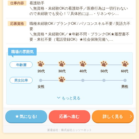
看護助手
仕事内容
＼無資格・未経験OKの看護助手／医療行為は一切行わない
ので未経験でも安心！▽具体的には…・リネンやシ…
職種未経験OK / ブランクOK / パソコンスキル不要 / 英語力不
応募資格
要
＼無資格＊未経験OK／★年齢不問・ブランクOK★履歴書不
要・来社不要（電話登録OK）★社会保険完備＼…
職場の雰囲気
年齢層
20代
30代
40代
50代
60代
男女比率
女性
男性
もっと見る
気になる!
応募へ進む
詳しく見る
派遣会社
株式会社ニッソーネット