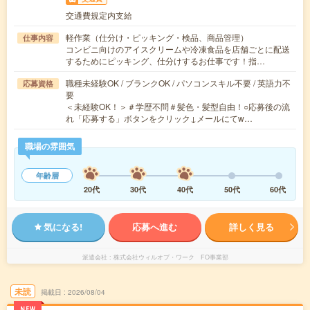
交通費規定内支給
軽作業（仕分け・ピッキング・検品、商品管理）
仕事内容
コンビニ向けのアイスクリームや冷凍食品を店舗ごとに配送
するためにピッキング、仕分けするお仕事です！指…
職種未経験OK / ブランクOK / パソコンスキル不要 / 英語力不
応募資格
要
＜未経験OK！＞＃学歴不問＃髪色・髪型自由！○応募後の流
れ「応募する」ボタンをクリック↓メールにてw…
職場の雰囲気
年齢層
20代
30代
40代
50代
60代
気になる!
応募へ進む
詳しく見る
派遣会社
株式会社ウィルオブ・ワーク FO事業部
未読
掲載日
2026/08/04
NEW