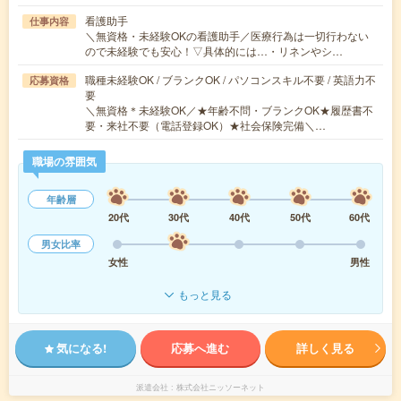
看護助手
仕事内容
＼無資格・未経験OKの看護助手／医療行為は一切行わない
ので未経験でも安心！▽具体的には…・リネンやシ…
職種未経験OK / ブランクOK / パソコンスキル不要 / 英語力不
応募資格
要
＼無資格＊未経験OK／★年齢不問・ブランクOK★履歴書不
要・来社不要（電話登録OK）★社会保険完備＼…
職場の雰囲気
年齢層
20代
30代
40代
50代
60代
男女比率
女性
男性
もっと見る
気になる!
応募へ進む
詳しく見る
派遣会社
株式会社ニッソーネット