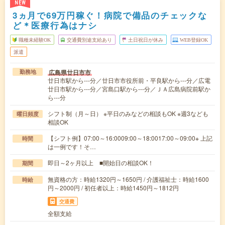
NEW
3ヵ月で69万円稼ぐ！病院で備品のチェックな
ど＊医療行為はナシ
職種未経験OK
交通費別途支給あり
土日祝日が休み
WEB登録OK
派遣
広島県廿日市市
勤務地
廿日市駅から---分／廿日市市役所前・平良駅から---分／広電
廿日市駅から---分／宮島口駅から---分／ＪＡ広島病院前駅か
ら---分
シフト制（月～日） ※平日のみなどの相談もOK ※週3なども
曜日頻度
相談OK
【シフト例】07:00～16:0009:00～18:0017:00～09:00※ 上記
時間
は一例です！そ…
即日～2ヶ月以上 ■開始日の相談OK！
期間
無資格の方：時給1320円～1650円 / 介護福祉士：時給1600
時給
円～2000円 / 初任者以上：時給1450円～1812円
交通費
全額支給