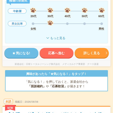
職場の雰囲気
年齢層
20代
30代
40代
50代
60代
男女比率
女性
男性
もっと見る
気になる!
応募へ進む
詳しく見る
派遣会社
日研トータルソーシング株式会社 メディカルケア事業部 ナース派遣
興味があったら「★気になる！」をタップ！
「気になる！」を押しておくと、派遣会社から
「面談確約」
や
「応募歓迎」
が届きます！
未読
掲載日
2026/08/06
NEW