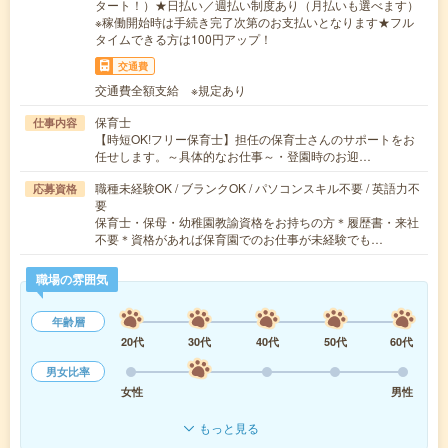
タート！）★日払い／週払い制度あり（月払いも選べます）
※稼働開始時は手続き完了次第のお支払いとなります★フル
タイムできる方は100円アップ！
交通費
交通費全額支給 ※規定あり
保育士
仕事内容
【時短OK!フリー保育士】担任の保育士さんのサポートをお
任せします。～具体的なお仕事～・登園時のお迎…
職種未経験OK / ブランクOK / パソコンスキル不要 / 英語力不
応募資格
要
保育士・保母・幼稚園教諭資格をお持ちの方＊履歴書・来社
不要＊資格があれば保育園でのお仕事が未経験でも…
職場の雰囲気
年齢層
20代
30代
40代
50代
60代
男女比率
女性
男性
もっと見る