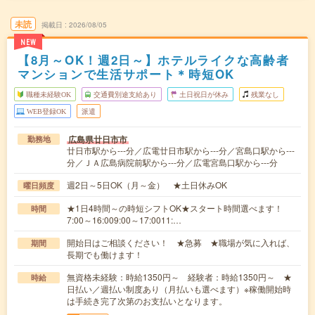
未読
掲載日
2026/08/05
NEW
【8月～OK！週2日～】ホテルライクな高齢者
マンションで生活サポート＊時短OK
職種未経験OK
交通費別途支給あり
土日祝日が休み
残業なし
WEB登録OK
派遣
広島県廿日市市
勤務地
廿日市駅から---分／広電廿日市駅から---分／宮島口駅から---
分／ＪＡ広島病院前駅から---分／広電宮島口駅から---分
週2日～5日OK（月～金） ★土日休みOK
曜日頻度
★1日4時間～の時短シフトOK★スタート時間選べます！
時間
7:00～16:009:00～17:0011:…
開始日はご相談ください！ ★急募 ★職場が気に入れば、
期間
長期でも働けます！
無資格未経験：時給1350円～ 経験者：時給1350円～ ★
時給
日払い／週払い制度あり（月払いも選べます）※稼働開始時
は手続き完了次第のお支払いとなります。