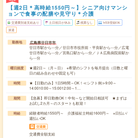
【週2日＊高時給1550円～】シニア向けマンシ
ョンで食事の配膳や見守り＊介護
交通費別途支給あり
土日祝日が休み
残業なし
WEB登録OK
派遣
広島県廿日市市
勤務地
廿日市駅から---分／廿日市市役所前・平良駅から---分／広電
廿日市駅から---分／宮島口駅から---分／ＪＡ広島病院前駅か
ら---分
★週2日～（月～日） ※希望のシフトを毎月提出（日数と曜
曜日頻度
日の組み合わせや固定も可）
★【日勤のみ】1日5時間～OK！≪シフト例≫9:00～
時間
14:0010:00～15:0012:00～1…
【急募】即日勤務OK！中旬～など開始日相談可 ★まずは
期間
お試し2カ月～のスタートも歓迎！
経験者時給1550円～ 介護福祉士時給1600円～ ※日払い/
時給
週払いOK
交通費
交通費全額支給