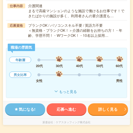
介護関連
仕事内容
まるで高級マンションのような施設で働けるお仕事です！で
きたばかりの施設が多く、利用者さんの要介護度も…
ブランクOK / パソコンスキル不要 / 英語力不要
応募資格
＜無資格・ブランクOK！＞介護の経験をお持ちの方！・年
齢、学歴不問！・WワークOK！・10名以上採用…
職場の雰囲気
年齢層
20代
30代
40代
50代
60代
男女比率
女性
男性
もっと見る
気になる!
応募へ進む
詳しく見る
派遣会社
ケアスタッフィング株式会社