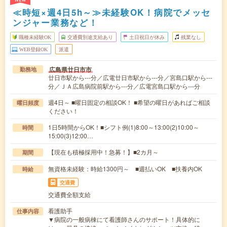
≪時短×週4日5h～≫未経験OK！病院でメッセ
ンジャー業務など！
職種未経験OK
交通費別途支給あり
土日祝日が休み
残業なし
WEB登録OK
派遣
広島県廿日市市
勤務地
廿日市駅から---分／広電廿日市駅から---分／宮島口駅から---
分／ＪＡ広島病院前駅から---分／広電宮島口駅から---分
週4日～ ■曜日固定の相談OK！ ■希望の曜日があればご相談
曜日頻度
ください！
1日5時間からOK！■シフト例(1)8:00～13:00(2)10:00～
時間
15:00(3)12:00…
【現在も積極採用中！急募！】■2カ月～
期間
無資格未経験：時給1300円～ ■週払いOK ■扶養内OK
時給
交通費
交通費全額支給
看護助手
仕事内容
▼病院の一般病棟にて看護師さんのサポート！具体的に