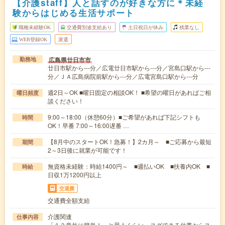
【介護staff】人と話すのが好きな方に＊未経
験からはじめる生活サポート
職種未経験OK
交通費別途支給あり
土日祝日が休み
残業なし
WEB登録OK
派遣
広島県廿日市市
勤務地
廿日市駅から---分／広電廿日市駅から---分／宮島口駅から---
分／ＪＡ広島病院前駅から---分／広電宮島口駅から---分
週2日～OK ■曜日固定の相談OK！ ■希望の曜日があればご相
曜日頻度
談ください！
9:00～18:00（休憩60分）■ご希望があれば下記シフトも
時間
OK！早番 7:00～16:00遅番 …
【8月中のスタートOK！急募！】2カ月～ ■ご応募から最短
期間
2～3日後に就業が可能です！
無資格未経験：時給1400円～ ■週払いOK ■扶養内OK ■
時給
日収1万1200円以上
交通費
交通費全額支給
介護関連
仕事内容
「え？意外に簡単！」と思うくらい、スグできる仕事からス