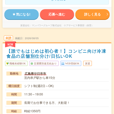
気になる!
応募へ進む
詳しく見る
派遣会社
マンパワーグループ株式会社 ケアサービス事業部（保育）
未読
掲載日
2026/08/05
NEW
【誰でもはじめは初心者！】コンビニ向け冷凍
食品の店舗別仕分け/日払いOK
職種未経験OK
交通費別途支給あり
WEB登録OK
派遣
広島県廿日市市
勤務地
宮内串戸駅から車15分
シフト制(週2日～OK)
曜日頻度
11:30～19:00
時間
長期でお仕事できる方、大歓迎！
期間
時給1350円
時給