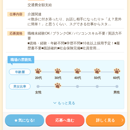
交通費全額支給
介護関連
仕事内容
≪散歩に付き添ったり、お話し相手になったり≫「え？意外
に簡単！」と思うくらい、スグできる仕事からスタ…
職種未経験OK / ブランクOK / パソコンスキル不要 / 英語力不
応募資格
要
■資格・経験・年齢不問■学歴不問■10名以上採用予定！■履
歴書不要■面談確約■社会保険完備■社員登用…
職場の雰囲気
年齢層
20代
30代
40代
50代
60代
男女比率
女性
男性
もっと見る
気になる!
応募へ進む
詳しく見る