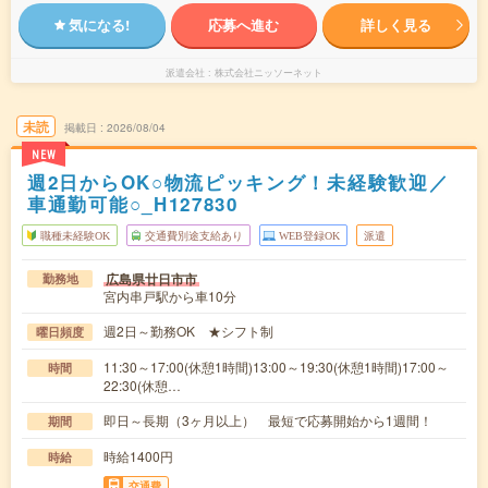
気になる!
応募へ進む
詳しく見る
派遣会社
株式会社ニッソーネット
未読
掲載日
2026/08/04
NEW
週2日からOK○物流ピッキング！未経験歓迎／
車通勤可能○_H127830
職種未経験OK
交通費別途支給あり
WEB登録OK
派遣
広島県廿日市市
勤務地
宮内串戸駅から車10分
週2日～勤務OK ★シフト制
曜日頻度
11:30～17:00(休憩1時間)13:00～19:30(休憩1時間)17:00～
時間
22:30(休憩…
即日～長期（3ヶ月以上） 最短で応募開始から1週間！
期間
時給1400円
時給
交通費