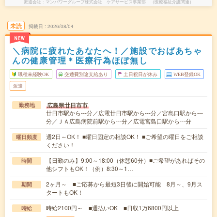
派遣会社
マンパワーグループ株式会社 ケアサービス事業部 （医療福祉介護関連）
未読
掲載日
2026/08/04
NEW
＼病院に疲れたあなたへ！／施設でおばあちゃ
んの健康管理＊医療行為ほぼ無し
職種未経験OK
交通費別途支給あり
土日祝日が休み
WEB登録OK
派遣
広島県廿日市市
勤務地
廿日市駅から---分／広電廿日市駅から---分／宮島口駅から---
分／ＪＡ広島病院前駅から---分／広電宮島口駅から---分
週2日～OK！ ■曜日固定の相談OK！ ■ご希望の曜日をご相談
曜日頻度
ください！
【日勤のみ】9:00～18:00（休憩60分）■ご希望があればその
時間
他シフトもOK！（例）8:30～1…
2ヶ月～ ■ご応募から最短3日後に開始可能 8月～、9月ス
期間
タートもOK！
時給2100円～ ■週払いOK ■日収1万6800円以上
時給