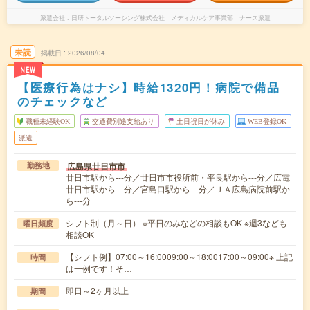
派遣会社
日研トータルソーシング株式会社 メディカルケア事業部 ナース派遣
未読
掲載日
2026/08/04
NEW
【医療行為はナシ】時給1320円！病院で備品
のチェックなど
職種未経験OK
交通費別途支給あり
土日祝日が休み
WEB登録OK
派遣
広島県廿日市市
勤務地
廿日市駅から---分／廿日市市役所前・平良駅から---分／広電
廿日市駅から---分／宮島口駅から---分／ＪＡ広島病院前駅か
ら---分
シフト制（月～日） ※平日のみなどの相談もOK ※週3なども
曜日頻度
相談OK
【シフト例】07:00～16:0009:00～18:0017:00～09:00※ 上記
時間
は一例です！そ…
即日～2ヶ月以上
期間