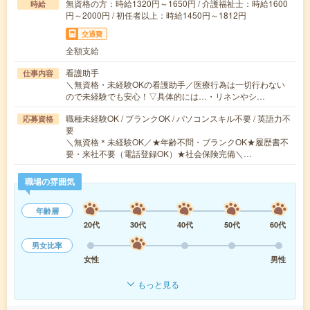
無資格の方：時給1320円～1650円 / 介護福祉士：時給1600
時給
円～2000円 / 初任者以上：時給1450円～1812円
交通費
全額支給
看護助手
仕事内容
＼無資格・未経験OKの看護助手／医療行為は一切行わない
ので未経験でも安心！▽具体的には…・リネンやシ…
職種未経験OK / ブランクOK / パソコンスキル不要 / 英語力不
応募資格
要
＼無資格＊未経験OK／★年齢不問・ブランクOK★履歴書不
要・来社不要（電話登録OK）★社会保険完備＼…
職場の雰囲気
年齢層
20代
30代
40代
50代
60代
男女比率
女性
男性
もっと見る