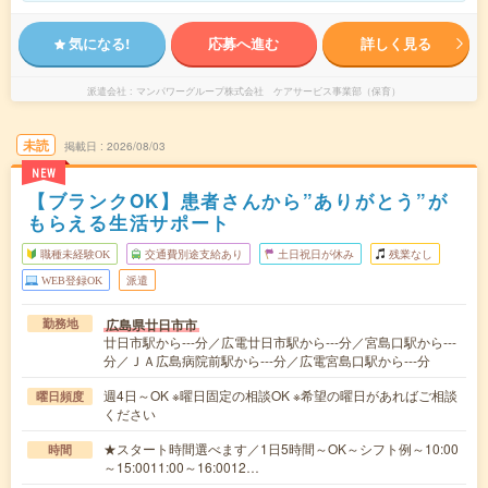
気になる!
応募へ進む
詳しく見る
派遣会社
マンパワーグループ株式会社 ケアサービス事業部（保育）
未読
掲載日
2026/08/03
NEW
【ブランクOK】患者さんから”ありがとう”が
もらえる生活サポート
職種未経験OK
交通費別途支給あり
土日祝日が休み
残業なし
WEB登録OK
派遣
広島県廿日市市
勤務地
廿日市駅から---分／広電廿日市駅から---分／宮島口駅から---
分／ＪＡ広島病院前駅から---分／広電宮島口駅から---分
週4日～OK ※曜日固定の相談OK ※希望の曜日があればご相談
曜日頻度
ください
★スタート時間選べます／1日5時間～OK～シフト例～10:00
時間
～15:0011:00～16:0012…