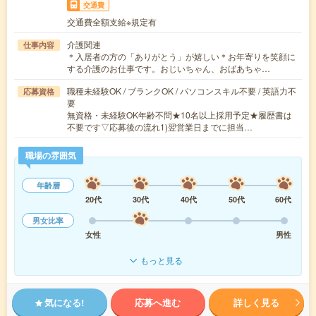
交通費
交通費全額支給※規定有
介護関連
仕事内容
＊入居者の方の「ありがとう」が嬉しい＊お年寄りを笑顔に
する介護のお仕事です。おじいちゃん、おばあちゃ…
職種未経験OK / ブランクOK / パソコンスキル不要 / 英語力不
応募資格
要
無資格・未経験OK年齢不問★10名以上採用予定★履歴書は
不要です▽応募後の流れ1)翌営業日までに担当…
職場の雰囲気
年齢層
20代
30代
40代
50代
60代
男女比率
女性
男性
もっと見る
気になる!
応募へ進む
詳しく見る