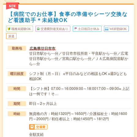
NEW
【病院でのお仕事】食事の準備やシーツ交換な
ど看護助手＊未経験OK
職種未経験OK
交通費別途支給あり
土日祝日が休み
WEB登録OK
派遣
広島県廿日市市
勤務地
廿日市駅から---分／廿日市市役所前・平良駅から---分／広電
廿日市駅から---分／宮島口駅から---分／ＪＡ広島病院前駅か
ら---分
シフト制（月～日） ※平日のみなどの相談もOK ※週3なども
曜日頻度
相談OK
【シフト例】07:00～16:0009:00～18:0017:00～09:00※ 上記
時間
は一例です！そ…
即日～2ヶ月以上
期間
無資格の方：時給1320円～1650円 / 介護福祉士：時給1600
時給
円～2000円 / 初任者以上：時給1450円～1812円
交通費
全額支給