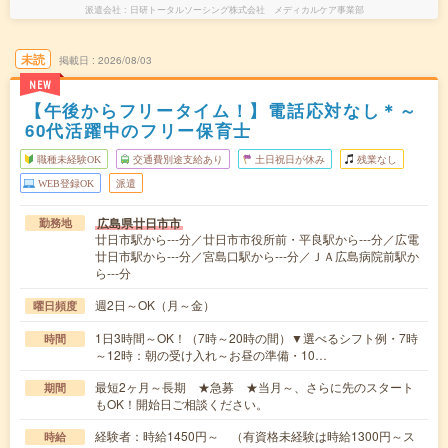
派遣会社
日研トータルソーシング株式会社 メディカルケア事業部
未読
掲載日
2026/08/03
NEW
【午後からフリータイム！】電話応対なし＊～
60代活躍中のフリー保育士
職種未経験OK
交通費別途支給あり
土日祝日が休み
残業なし
WEB登録OK
派遣
広島県廿日市市
勤務地
廿日市駅から---分／廿日市市役所前・平良駅から---分／広電
廿日市駅から---分／宮島口駅から---分／ＪＡ広島病院前駅か
ら---分
週2日～OK（月～金）
曜日頻度
1日3時間～OK！（7時～20時の間）▼選べるシフト例・7時
時間
～12時：朝の受け入れ～お昼の準備・10…
最短2ヶ月～長期 ★急募 ★当月～、さらに先のスタート
期間
もOK！開始日ご相談ください。
経験者：時給1450円～ （有資格未経験は時給1300円～ス
時給