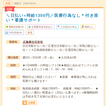
未読
掲載日
2026/08/04
NEW
＼日払い×時給1350円／医療行為なし＊付き添
い＊看護サポート
職種未経験OK
交通費別途支給あり
土日祝日が休み
残業なし
WEB登録OK
派遣
広島県廿日市市
勤務地
廿日市駅から---分／広電廿日市駅から---分／宮島口駅から---
分／ＪＡ広島病院前駅から---分／広電宮島口駅から---分
週2日～5日OK（月～金） ★土日休みOK
曜日頻度
★1日4時間～の時短シフトOK★都合に合わせてシフトが決
時間
められますシフト例：7：00～16：009：…
開始日はご相談ください！ ★急募 ★職場が気に入れば、
期間
長期でも働けます！
無資格未経験：時給1350円～ 経験者：時給1350円～ ★
時給
日払い／週払い制度あり（月払いも選べます）※稼働開始時
は手続き完了次第のお支払いとなります。
交通費