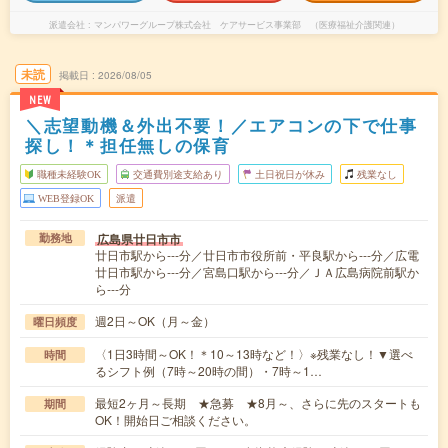
派遣会社
マンパワーグループ株式会社 ケアサービス事業部 （医療福祉介護関連）
未読
掲載日
2026/08/05
NEW
＼志望動機＆外出不要！／エアコンの下で仕事
探し！＊担任無しの保育
職種未経験OK
交通費別途支給あり
土日祝日が休み
残業なし
WEB登録OK
派遣
広島県廿日市市
勤務地
廿日市駅から---分／廿日市市役所前・平良駅から---分／広電
廿日市駅から---分／宮島口駅から---分／ＪＡ広島病院前駅か
ら---分
週2日～OK（月～金）
曜日頻度
〈1日3時間～OK！＊10～13時など！〉※残業なし！▼選べ
時間
るシフト例（7時～20時の間）・7時～1…
最短2ヶ月～長期 ★急募 ★8月～、さらに先のスタートも
期間
OK！開始日ご相談ください。