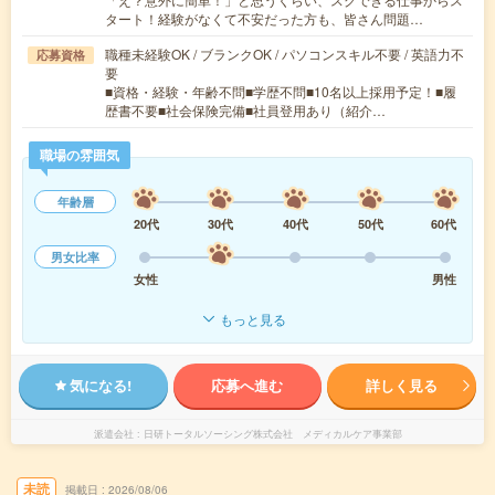
タート！経験がなくて不安だった方も、皆さん問題…
職種未経験OK / ブランクOK / パソコンスキル不要 / 英語力不
応募資格
要
■資格・経験・年齢不問■学歴不問■10名以上採用予定！■履
歴書不要■社会保険完備■社員登用あり（紹介…
職場の雰囲気
年齢層
20代
30代
40代
50代
60代
男女比率
女性
男性
もっと見る
気になる!
応募へ進む
詳しく見る
派遣会社
日研トータルソーシング株式会社 メディカルケア事業部
未読
掲載日
2026/08/06