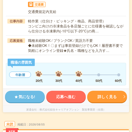
交通費
交通費規定内支給
軽作業（仕分け・ピッキング・検品、商品管理）
仕事内容
コンビニ向けの冷凍食品を各店舗ごとに仕様書を確認しなが
ら仕分ける冷凍庫内(-10℃以下-20℃)の商…
職種未経験OK / ブランクOK / 英語力不要
応募資格
◆未経験OK！〇まずは事前登録だけでもOK！履歴書不要で
気軽にオンライン登録★氏名・職種などを入力す…
職場の雰囲気
年齢層
20代
30代
40代
50代
60代
気になる!
応募へ進む
詳しく見る
派遣会社
株式会社綜合キャリアオプション 製造事業部（全国）
未読
掲載日
2026/08/05
NEW