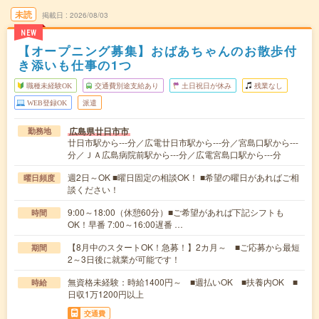
未読
掲載日
2026/08/03
NEW
【オープニング募集】おばあちゃんのお散歩付
き添いも仕事の1つ
職種未経験OK
交通費別途支給あり
土日祝日が休み
残業なし
WEB登録OK
派遣
広島県廿日市市
勤務地
廿日市駅から---分／広電廿日市駅から---分／宮島口駅から---
分／ＪＡ広島病院前駅から---分／広電宮島口駅から---分
週2日～OK ■曜日固定の相談OK！ ■希望の曜日があればご相
曜日頻度
談ください！
9:00～18:00（休憩60分）■ご希望があれば下記シフトも
時間
OK！早番 7:00～16:00遅番 …
【8月中のスタートOK！急募！】2カ月～ ■ご応募から最短
期間
2～3日後に就業が可能です！
無資格未経験：時給1400円～ ■週払いOK ■扶養内OK ■
時給
日収1万1200円以上
交通費