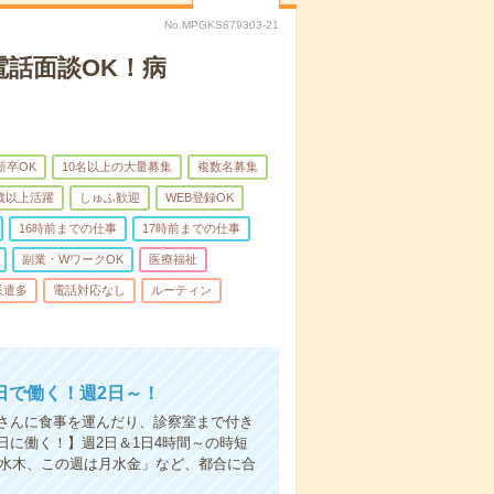
No.MPGKS879303-21
電話面談OK！病
新卒OK
10名以上の大量募集
複数名募集
0歳以上活躍
しゅふ歓迎
WEB登録OK
16時前までの仕事
17時前までの仕事
副業・WワークOK
医療福祉
派遣多
電話対応なし
ルーティン
日で働く！週2日～！
さんに食事を運んだり、診察室まで付き
に働く！】週2日＆1日4時間～の時短
は水木、この週は月水金」など、都合に合