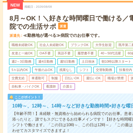
NEW
掲載日
2026/08/08
8月～OK！＼好きな時間曜日で働ける／
院での生活サポ
派遣
≪勤務地が選べる≫病院でのお仕事です。
派遣先
職種未経験OK
社会人未経験OK
ブランクOK
大学生歓迎
既卒第二
友達と一緒OK
OA不要
英語不要
履歴書不要
40～50代活躍
6
週2～3日勤務
週4日勤務
週5日勤務
土日祝休
朝10時以降スタート
5ｈ以内OK
午後のみOK
残業なし
シフト
交替制勤務
扶養控内
交費支給
車通勤可
制服
日払いOK
週払いOK
職場が禁煙
自転車・バイクOK
看護師
介護士
ここがポイント！
10時～、12時～、14時～など好きな勤務時間×好きな曜
【年齢不問！】未経験・無資格から始められる病院でのお仕事。患者
添ったりと、誰でもスグにできるお仕事メインです！【好きな時間曜日
シフトで働けます。「この日は10時～、この日は12時～」「この週
わせてカスタマイズできますよ！