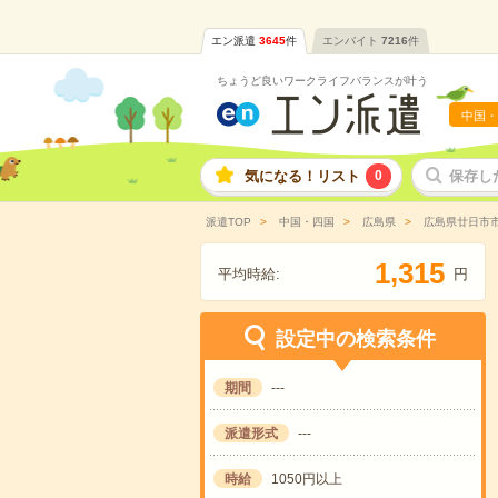
エン派遣
3645
件
エンバイト
7216
件
ちょうど良いワークライフバランスが叶う
中国・
気になる！リスト
0
保存し
派遣TOP
中国・四国
広島県
広島県廿日市
,
1
3
1
5
平均時給:
円
設定中の検索条件
期間
---
派遣形式
---
時給
1050円以上