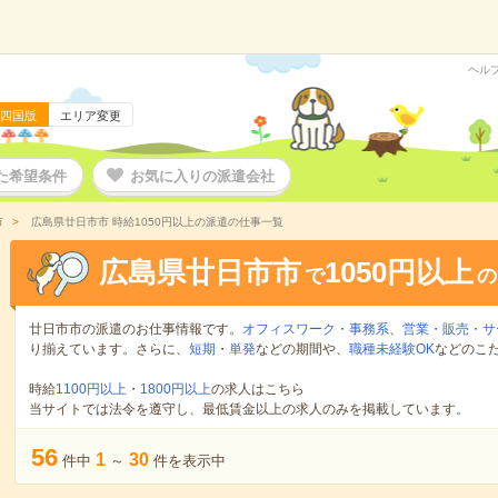
ヘル
四国版
エリア変更
た希望条件
お気に入りの派遣会社
市
広島県廿日市市 時給1050円以上の派遣の仕事一覧
広島県廿日市市
1050円以上
で
の
廿日市市の派遣のお仕事情報です。
オフィスワーク・事務系
、
営業・販売・サ
り揃えています。さらに、
短期
・
単発
などの期間や、
職種未経験OK
などのこ
時給
1100円以上
・
1800円以上
の求人はこちら
当サイトでは法令を遵守し、最低賃金以上の求人のみを掲載しています。
56
1
30
件中
～
件を表示中