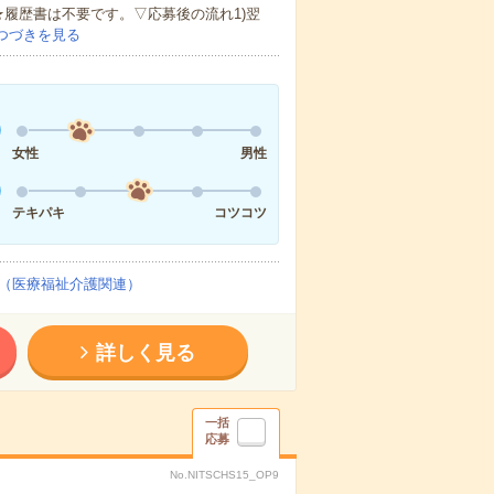
★履歴書は不要です。▽応募後の流れ1)翌
つづきを見る
女性
男性
テキパキ
コツコツ
（医療福祉介護関連）
詳しく見る
一括
応募
No.NITSCHS15_OP9