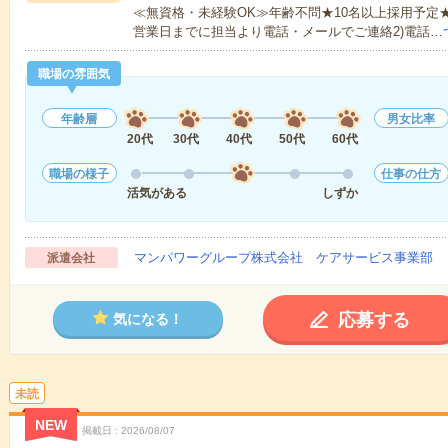
≪無資格・未経験OK≫年齢不問★10名以上採用予定
営業日までに担当より電話・メールでご連絡2)電話…
職場の雰囲気
年齢層
男女比率
20代
30代
40代
50代
60代
職場の様子
仕事の仕方
活気がある
しずか
マンパワーグループ株式会社 ケアサービス事業部 
派遣会社
応募する
気になる！
未読
NEW
掲載日
2026/08/07