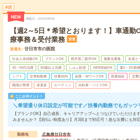
未読
NEW
掲載日
2026/08/08
【週2～5日＊希望とおります！】車通勤
療事務＆受付業務
派遣
廿日市市の医院
派遣先
社会人未経験OK
ブランクOK
既卒第二新卒OK
複数名募集
友達と
40～50代活躍
60歳以上活躍
しゅふ歓迎
WEB登録OK
週2～3日勤
シフト
交替制勤務
扶養控内
副業・WワークOK
医療福祉
交費
職場が禁煙
派遣多
ルーティン
自転車・バイクOK
ここがポイント！
＼希望通り休日設定が可能です／扶養内勤務でもガッツ
【ブランクOK】自己成長、キャリアアップへとつなげていただけま
みませんか？【前払い制度あり】月3回まで対応可！急な出費にも対応
勤務地
広島県廿日市市