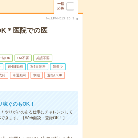
一括
応募
No.LFMH513_20_3_g
OK＊医院での医
一緒OK
OA不要
英語不要
務
週4日勤務
週5日勤務
残業少
支給
車通勤可
制服
週払いOK
リ稼ぐのもOK！
す！やりがいのある仕事にチャレンジして
できます。【Web面談・登録OK！】