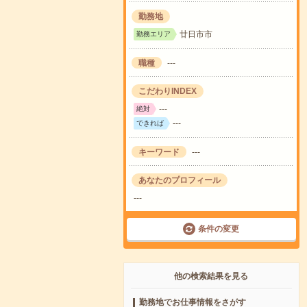
勤務地
廿日市市
勤務エリア
職種
---
こだわりINDEX
---
絶対
---
できれば
キーワード
---
あなたのプロフィール
---
条件の変更
他の検索結果を見る
勤務地でお仕事情報をさがす