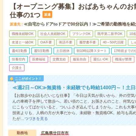
【オープニング募集】おばあちゃんのお
仕事の1つ
派遣
≪自宅からドアtoドアで30分以内！≫ご希望の勤務地を紹
派遣先
職種未経験OK
社会人未経験OK
ブランクOK
既卒第二新卒OK
10
友達と一緒OK
OA不要
英語不要
履歴書不要
40～50代活躍
し
週4日勤務
週5日勤務
土日祝休
朝10時以降スタート
17時前までの
扶養控内
医療福祉
交費支給
服装自由
週払いOK
職場が禁煙
介護士
ここがポイント！
≪週2日～OK≫無資格・未経験でも時給1400円～！土
【お散歩やお話もだいじな仕事】「今日は天気が良いから、外の空気
んの車椅子を押して散歩へ。若い頃のこと、お孫さんのこと、何気な
にこもってばかりいると、ついふさぎ込んでしまうから。これも大事
技術よりも、人柄の方が大事だから、未経験・無資格OK。給与も高
たが…
つづきを見る
勤務地
広島県廿日市市