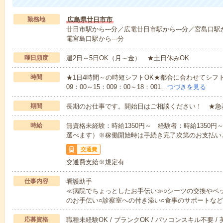
勤務地
広島県廿日市市
廿日市駅から---分／広電廿日市駅から---分／宮島口駅
電宮島口駅から---分
曜日頻度
週2日～5日OK（月～金） ★土日休みOK
時間
★1日4時間～の時短シフトOK★都合に合わせてシフト
09：00～15：009：00～18：001…
つづきを見る
期間
長期のお仕事です。開始日はご相談ください！ ★急
時給
無資格未経験：時給1350円～ 経験者：時給1350
選べます）※稼働開始時は手続き完了次第のお支払い
交通費
交通費支給※規定有
仕事内容
看護助手
≪病院でちょっとしたお手伝い≫○シーツの交換やベ
のお手伝い○診察室への付き添い○食事のサポートな
応募資格
職種未経験OK / ブランクOK / パソコンスキル不要 /