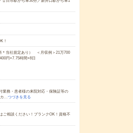
分／廿日市駅から車30分／新井口駅から車1
K！
料＊当社規定あり） ＜月収例＞21万700
00円×7.75時間×8日
受付業務・患者様の来院対応・保険証等の
子カ…
つづきを見る
はご相談ください！ブランクOK！資格不