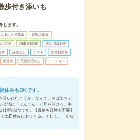
散歩付き添いも
介します。
名以上の大量募集
複数名募集
ゅふ歓迎
WEB登録OK
週2～3日勤務
仕事
残業なし
シフト
交替制勤務
派遣多
電話対応なし
ルーティン
日祝休みもOKです。
を吸いに行こうか」なんて、おばあちゃ
い会話に「うんうん」と耳を傾ける。中
な仕事の1つです。【資格も経験も不要】
めで土日休みにもできる。そして、「あな