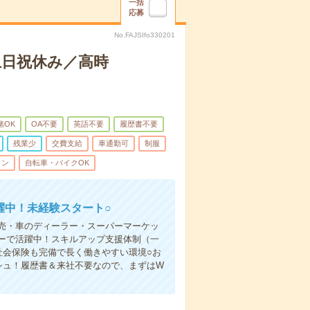
一括
応募
No.FAJSIfo330201
土日祝休み／高時
緒OK
OA不要
英語不要
履歴書不要
残業少
交費支給
車通勤可
制服
ィン
自転車・バイクOK
躍中！未経験スタート○
売・車のディーラー・スーパーマーケッ
ーで活躍中！スキルアップ支援体制（一
社会保険も完備で長く働きやすい環境○お
シュ！履歴書＆来社不要なので、まずはW