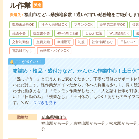
ル作業
派遣
福山市など…勤務地多数！通いやすい勤務地をご紹介しま
派遣先
職種未経験OK
社会人未経験OK
ブランクOK
既卒第二新卒OK
複数
英語不要
履歴書不要
40～50代活躍
しゅふ歓迎
WEB登録OK
週
交替制勤務
交費支給
車通勤可
制服
社食/補助あり
日払いOK
電話対応なし
自転車・バイクOK
ここがポイント！
箱詰め・検品・盛付けなど、かんたん作業中心！土日休
「難しそう…」と思う方もご安心ください。丁寧な研修とサポート体
いただけます。軽作業がメインだから、体への負担も少なく、長く続
わせた働き方を！】「モクモク作業がしたい」「人と話す仕事が好き
い！「日勤のみ」「残業なし」「土日休み」もOK！あなたのライフ
す。＼W…
つづきを見る
勤務地
広島県福山市
福山駅から---分／東福山駅から---分／松永駅から---分／
分