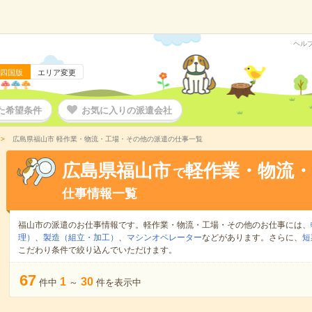
ヘル
四国版
エリア変更
た希望条件
お気に入りの派遣会社
広島県福山市 軽作業・物流・工場・その他の派遣の仕事一覧
広島県福山市
軽作業・物流
で
仕事情報一覧
福山市の派遣のお仕事情報です。軽作業・物流・工場・その他のお仕事には、
理）
、
製造（組立・加工）
、
マシンオペレーター
などがあります。さらに、
短
こだわり条件で絞り込んでいただけます。
67
1
30
件中
～
件を表示中