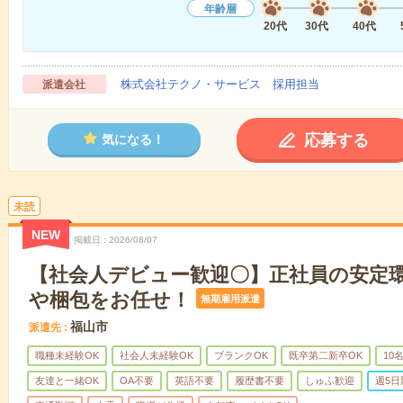
年齢層
20代
30代
40代
株式会社テクノ・サービス 採用担当
派遣会社
応募する
気になる！
未読
NEW
掲載日
2026/08/07
【社会人デビュー歓迎〇】正社員の安定
や梱包をお任せ！
無期雇用派遣
福山市
派遣先
職種未経験OK
社会人未経験OK
ブランクOK
既卒第二新卒OK
10
友達と一緒OK
OA不要
英語不要
履歴書不要
しゅふ歓迎
週5日