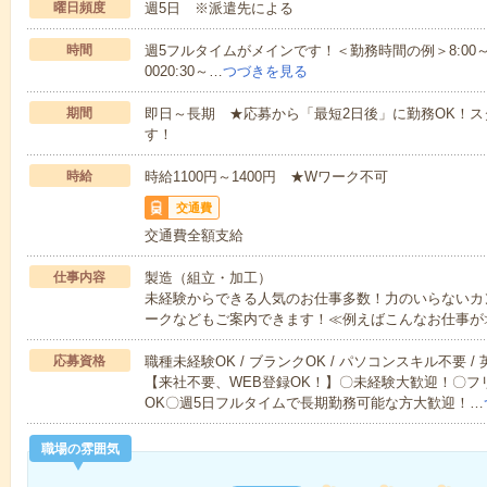
曜日頻度
週5日 ※派遣先による
時間
週5フルタイムがメインです！＜勤務時間の例＞8:00～17:008:
0020:30～…
つづきを見る
期間
即日～長期 ★応募から「最短2日後」に勤務OK！
す！
時給
時給1100円～1400円 ★Wワーク不可
交通費
交通費全額支給
仕事内容
製造（組立・加工）
未経験からできる人気のお仕事多数！力のいらないカ
ークなどもご案内できます！≪例えばこんなお仕事が
応募資格
職種未経験OK / ブランクOK / パソコンスキル不要 /
【来社不要、WEB登録OK！】〇未経験大歓迎！〇フ
OK〇週5日フルタイムで長期勤務可能な方大歓迎！…
職場の雰囲気