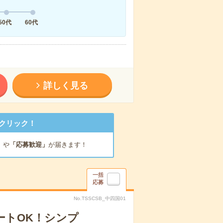
50代
60代
詳しく見る
クリック！
」
や
「応募歓迎」
が届きます！
一括
応募
No.TSSCSB_中四国01
ートOK！シンプ