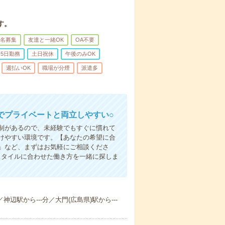
す。
名募集
友達と一緒OK
OA不要
5日勤務
土日祝休
午後のみOK
週払いOK
職場が分煙
派遣多
でプライベートと両立しやすい○
制があるので、未経験でもすぐに慣れて
けやすい環境です。【あなたの希望に合
」など、まずはお気軽にご相談くださ
スタイルに合わせた働き方を一緒に探しま
神辺駅から---分／大門(広島県)駅から---