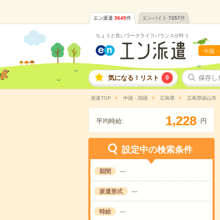
エン派遣
3645
件
エンバイト
7257
件
ちょうど良いワークライフバランスが叶う
中国・
気になる！リスト
0
保存し
派遣TOP
中国・四国
広島県
広島県福山市
,
1
2
2
8
平均時給:
円
設定中の検索条件
期間
---
派遣形式
---
時給
---