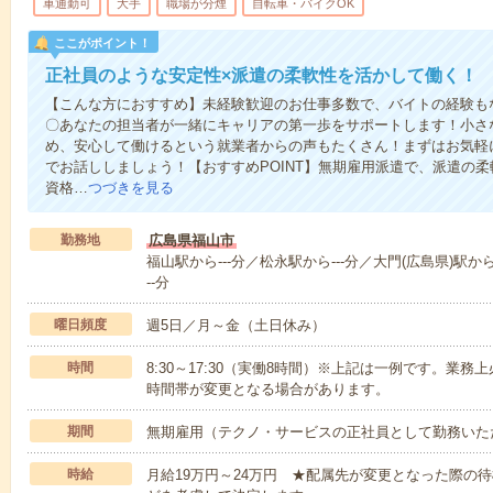
車通勤可
大手
職場が分煙
自転車・バイクOK
ここがポイント！
正社員のような安定性×派遣の柔軟性を活かして働く！
【こんな方におすすめ】未経験歓迎のお仕事多数で、バイトの経験も
〇あなたの担当者が一緒にキャリアの第一歩をサポートします！小さ
め、安心して働けるという就業者からの声もたくさん！まずはお気軽
でお話ししましょう！【おすすめPOINT】無期雇用派遣で、派遣の
資格…
つづきを見る
勤務地
広島県福山市
福山駅から---分／松永駅から---分／大門(広島県)駅から
--分
曜日頻度
週5日／月～金（土日休み）
時間
8:30～17:30（実働8時間）※上記は一例です。業
時間帯が変更となる場合があります。
期間
無期雇用（テクノ・サービスの正社員として勤務いた
時給
月給19万円～24万円 ★配属先が変更となった際の