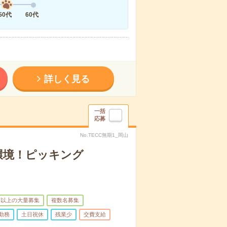
50代
60代
詳しく見る
一括
応募
No.TECC無期1_岡山
環境！ピッキング
名以上の大量募集
複数名募集
勤務
土日祝休
残業少
交費支給