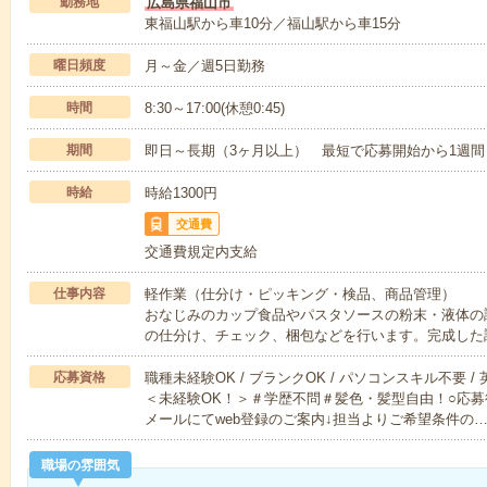
勤務地
広島県福山市
東福山駅から車10分／福山駅から車15分
曜日頻度
月～金／週5日勤務
時間
8:30～17:00(休憩0:45)
期間
即日～長期（3ヶ月以上） 最短で応募開始から1週間
時給
時給1300円
交通費
交通費規定内支給
仕事内容
軽作業（仕分け・ピッキング・検品、商品管理）
おなじみのカップ食品やパスタソースの粉末・液体の
の仕分け、チェック、梱包などを行います。完成した
応募資格
職種未経験OK / ブランクOK / パソコンスキル不要 /
＜未経験OK！＞＃学歴不問＃髪色・髪型自由！○応募
メールにてweb登録のご案内↓担当よりご希望条件の
職場の雰囲気