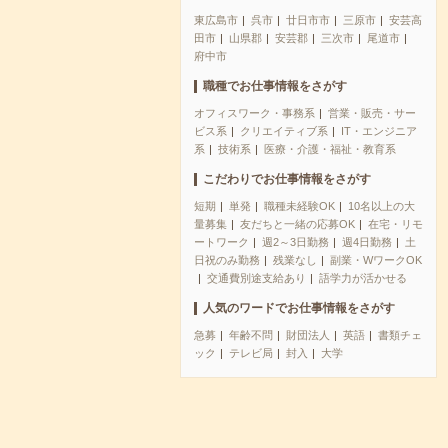
東広島市
呉市
廿日市市
三原市
安芸高
田市
山県郡
安芸郡
三次市
尾道市
府中市
職種でお仕事情報をさがす
オフィスワーク・事務系
営業・販売・サー
ビス系
クリエイティブ系
IT・エンジニア
系
技術系
医療・介護・福祉・教育系
こだわりでお仕事情報をさがす
短期
単発
職種未経験OK
10名以上の大
量募集
友だちと一緒の応募OK
在宅・リモ
ートワーク
週2～3日勤務
週4日勤務
土
日祝のみ勤務
残業なし
副業・WワークOK
交通費別途支給あり
語学力が活かせる
人気のワードでお仕事情報をさがす
急募
年齢不問
財団法人
英語
書類チェ
ック
テレビ局
封入
大学