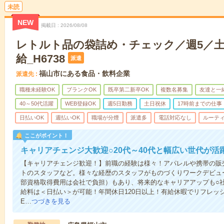
未読
NEW
掲載日
2026/08/08
レトルト品の袋詰め・チェック／週5／
給_H6738
派遣
福山市にある食品・飲料企業
派遣先
職種未経験OK
ブランクOK
既卒第二新卒OK
複数名募集
友達と一
40～50代活躍
WEB登録OK
週5日勤務
土日祝休
17時前までの仕事
日払いOK
週払いOK
職場が分煙
派遣多
電話対応なし
ルーテ
ここがポイント！
キャリアチェンジ大歓迎○20代～40代と幅広い世代が活
【キャリアチェンジ歓迎！】前職の経験は様々！アパレルや携帯の販
トのスタッフなど。様々な経歴のスタッフがものづくりワークデビュ
部資格取得費用は会社で負担）もあり、将来的なキャリアアップも○
給料は＜日払い＞が可能！年間休日120日以上！有給休暇でリフレッ
E…
つづきを見る