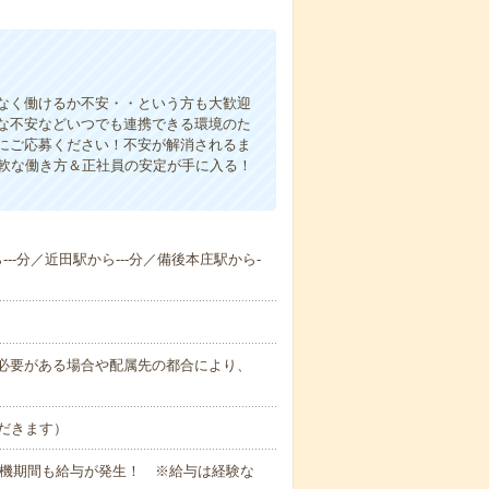
なく働けるか不安・・という方も大歓迎
な不安などいつでも連携できる環境のた
にご応募ください！不安が解消されるま
柔軟な働き方＆正社員の安定が手に入る！
---分／近田駅から---分／備後本庄駅から-
務上必要がある場合や配属先の都合により、
だきます）
待機期間も給与が発生！ ※給与は経験な