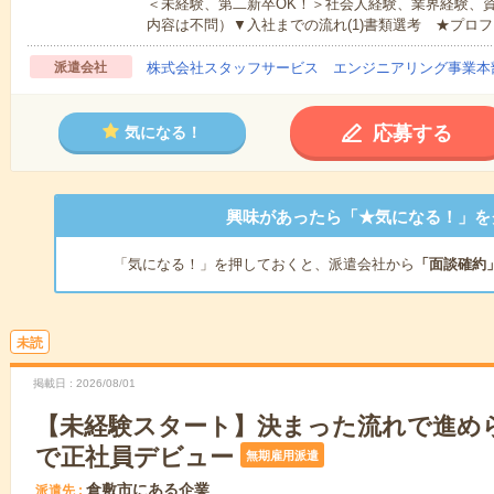
＜未経験、第二新卒OK！＞社会人経験、業界経験、
内容は不問）▼入社までの流れ(1)書類選考 ★プロフ
派遣会社
株式会社スタッフサービス エンジニアリング事業本
応募する
気になる！
興味があったら「★気になる！」を
「気になる！」を押しておくと、派遣会社から
「面談確約
未読
掲載日
2026/08/01
【未経験スタート】決まった流れで進め
で正社員デビュー
無期雇用派遣
倉敷市にある企業
派遣先