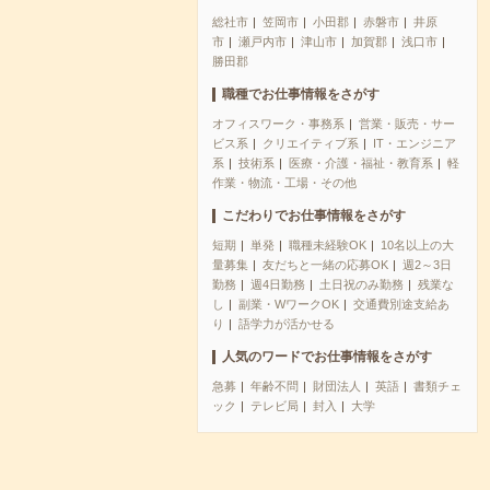
総社市
笠岡市
小田郡
赤磐市
井原
市
瀬戸内市
津山市
加賀郡
浅口市
勝田郡
職種でお仕事情報をさがす
オフィスワーク・事務系
営業・販売・サー
ビス系
クリエイティブ系
IT・エンジニア
系
技術系
医療・介護・福祉・教育系
軽
作業・物流・工場・その他
こだわりでお仕事情報をさがす
短期
単発
職種未経験OK
10名以上の大
量募集
友だちと一緒の応募OK
週2～3日
勤務
週4日勤務
土日祝のみ勤務
残業な
し
副業・WワークOK
交通費別途支給あ
り
語学力が活かせる
人気のワードでお仕事情報をさがす
急募
年齢不問
財団法人
英語
書類チェ
ック
テレビ局
封入
大学