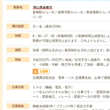
勤務地
岡山県倉敷市
倉敷駅から---分／倉敷市駅から---分／新倉敷駅から--
ら---分
曜日頻度
月～金（週休2日制）
時間
8：30～17：30（実働8時間）※勤務時間は就業先
勤務が可能な就業先もあります。◎今よりもさらに…
期間
長期（期間を定めない雇用契約を当社と結びます）派
時給
月給23万円～50万円＋地域／住宅手当＋残業代 ※
り ※経験・年齢・能力等を考慮して加給・優遇しま
交通費
交通費全額支給 電車・バス 交通費支給、お車で通
仕事内容
ＣＡＤ（機械・電気・電子）
＜一生もののスキルが身につく仕事です＞・図面作成
ート・図面修正、トレース・図面データの管理・印刷
応募資格
職種未経験OK / ブランクOK / 英語力不要