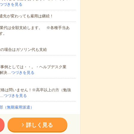
つづきを見る
遣先が変わっても雇用は継続！
残業代は全額支給します。 ※各種手当あ
す。
勤の場合はガソリン代も支給
仕事例としては・・。・ヘルプデスク業
解決…
つづきを見る
資格は問いません！※高卒以上の方（勉強
…
つづきを見る
部（無期雇用派遣）
詳しく見る