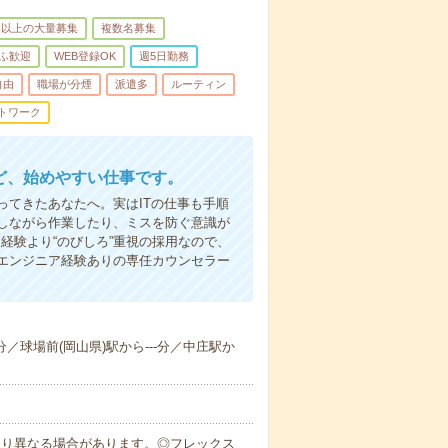
名以上の大量募集
複数名募集
ふ歓迎
WEB登録OK
週5日勤務
自由
職場が分煙
派遣多
ルーティン
トワーク
ど、始めやすい仕事です。
てきたあなたへ。実はITの仕事も手順
しながら作業したり、ミスを防ぐ意識が
経験より“のびしろ”重視の採用なので、
エンジニア経験ありの専任カウンセラー
-分／球場前(岡山県)駅から---分／中庄駅か
により異なる場合があります。◎フレックス