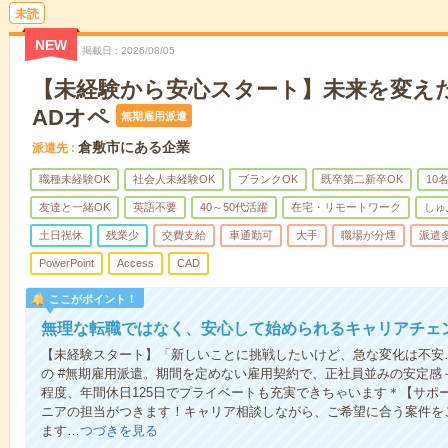
未読
NEW
掲載日
2026/08/05
【未経験から安心スタート】未来を変え
ADオペ
無期雇用派遣
倉敷市にある企業
派遣先
職種未経験OK
社会人未経験OK
ブランクOK
既卒第二新卒OK
10
友達と一緒OK
英語不要
40～50代活躍
在宅・リモートワーク
しゅ
土日祝休
残業少
交費支給
車通勤可
大手
職場が分煙
派遣
PowerPoint
Access
CAD
ここがポイント！
無理な転職ではなく、安心して始められるキャリアチェ
【未経験スタート】「新しいことに挑戦したいけど、急な変化は不安
の #無期雇用派遣。期間を定めない雇用契約で、正社員並みの安定感
程度、年間休日125日でプライベートも充実できちゃいます＊【サポ
ニアの担当がつきます！キャリア相談しながら、ご希望に合う案件を
ます…
つづきを見る