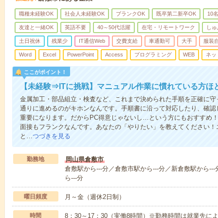
職種未経験OK
社会人未経験OK
ブランクOK
既卒第二新卒OK
10
友達と一緒OK
英語不要
40～50代活躍
在宅・リモートワーク
しゅ
土日祝休
残業少
IT通信Web
交費支給
車通勤可
大手
服装
Word
Excel
PowerPoint
Access
プログラミング
WEB
ネッ
ここがポイント！
【未経験⇒ITに挑戦】マニュアル作業に慣れている方ほ
金属加工・部品組立・検査など、これまで決められた手順を正確に守っ
通りに進めるのがキホンなんです。手順書に沿って対応したり、確認
重要になります。だからPC得意じゃないし…という方にもおすすめ！
面接もフランクなんです。あなたの「やりたい」を教えてください！
と…
つづきを見る
勤務地
岡山県倉敷市
倉敷駅から---分／倉敷市駅から---分／新倉敷駅から--
ら---分
曜日頻度
月～金（週休2日制）
時間
8：30～17：30（実働8時間）※勤務時間は就業先