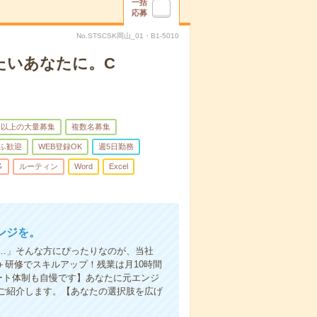
一括
応募
No.STSCSK岡山_01・B1-5010
たいあなたに。C
名以上の大量募集
複数名募集
ふ歓迎
WEB登録OK
週5日勤務
多
ルーティン
Word
Excel
ンジを。
…」そんな方にぴったりなのが、当社
＋研修でスキルアップ！残業は月10時間
ート体制も自慢です】あなたに元エンジ
ご紹介します。【あなたの選択肢を広げ