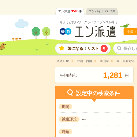
エン派遣
3585
件
エンバイト
7257
件
ちょうど良いワークライフバランスが叶う
中国・
気になる！リスト
0
保存し
派遣TOP
中国・四国
岡山県
岡山県倉敷市
,
1
2
8
1
平均時給:
円
設定中の検索条件
期間
---
派遣形式
---
時給
---