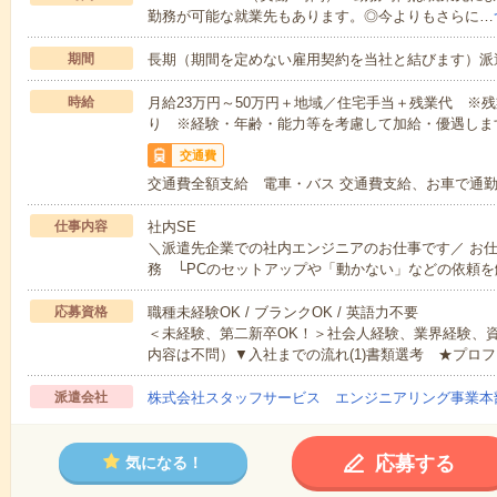
勤務が可能な就業先もあります。◎今よりもさらに…
期間
長期（期間を定めない雇用契約を当社と結びます）派
時給
月給23万円～50万円＋地域／住宅手当＋残業代 ※
り ※経験・年齢・能力等を考慮して加給・優遇しま
交通費
交通費全額支給 電車・バス 交通費支給、お車で通
仕事内容
社内SE
＼派遣先企業での社内エンジニアのお仕事です／ お
務 └PCのセットアップや「動かない」などの依頼を
応募資格
職種未経験OK / ブランクOK / 英語力不要
＜未経験、第二新卒OK！＞社会人経験、業界経験、
内容は不問）▼入社までの流れ(1)書類選考 ★プロフ
派遣会社
株式会社スタッフサービス エンジニアリング事業本
応募する
気になる！