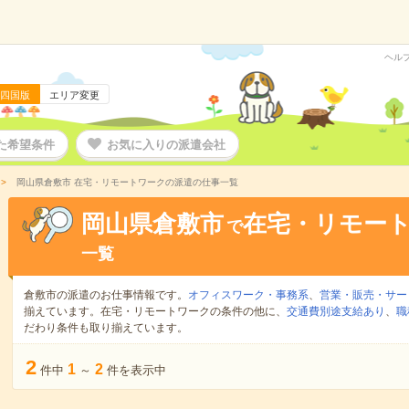
ヘル
四国版
エリア変更
た希望条件
お気に入りの派遣会社
岡山県倉敷市 在宅・リモートワークの派遣の仕事一覧
岡山県倉敷市
在宅・リモー
で
一覧
倉敷市の派遣のお仕事情報です。
オフィスワーク・事務系
、
営業・販売・サー
揃えています。在宅・リモートワークの条件の他に、
交通費別途支給あり
、
職
だわり条件も取り揃えています。
2
1
2
件中
～
件を表示中