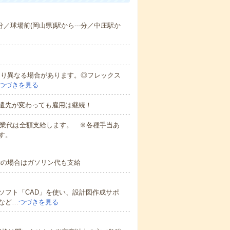
-分／球場前(岡山県)駅から---分／中庄駅か
により異なる場合があります。◎フレックス
つづきを見る
遣先が変わっても雇用は継続！
残業代は全額支給します。 ※各種手当あ
す。
勤の場合はガソリン代も支給
ソフト「CAD」を使い、設計図作成サポ
など…
つづきを見る