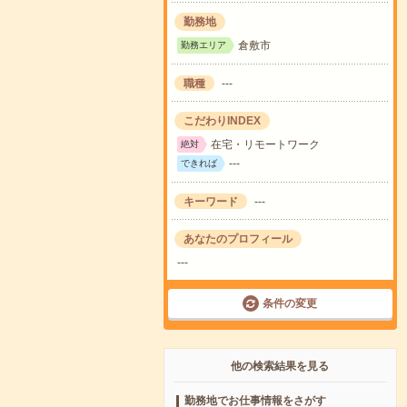
勤務地
倉敷市
勤務エリア
職種
---
こだわりINDEX
在宅・リモートワーク
絶対
---
できれば
キーワード
---
あなたのプロフィール
---
条件の変更
他の検索結果を見る
勤務地でお仕事情報をさがす