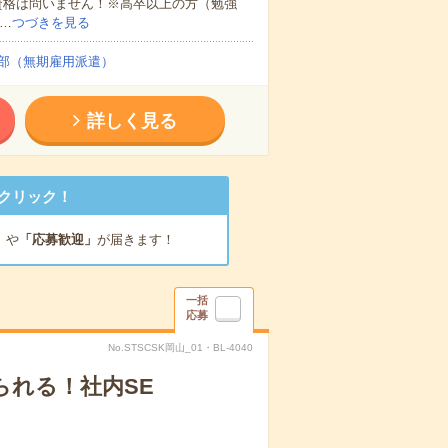
資格は問いません！※高卒以上の方（勉強
…
つづきを見る
部（無期雇用派遣）
詳しく見る
クリック！
」
や
「応募歓迎」
が届きます！
一括
応募
No.STSCSK岡山_01・BL-4040
られる！社内SE