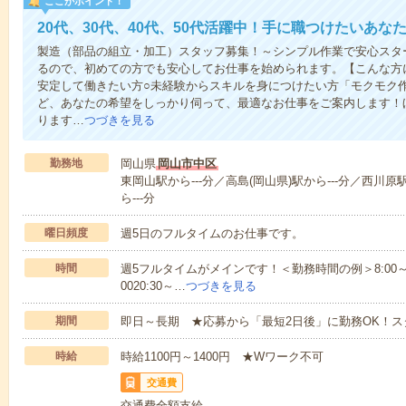
ここがポイント！
20代、30代、40代、50代活躍中！手に職つけたいあな
製造（部品の組立・加工）スタッフ募集！～シンプル作業で安心スタ
るので、初めての方でも安心してお仕事を始められます。【こんな方
安定して働きたい方○未経験からスキルを身につけたい方「モクモク
ど、あなたの希望をしっかり伺って、最適なお仕事をご案内します！
ります…
つづきを見る
勤務地
岡山県
岡山市中区
東岡山駅から---分／高島(岡山県)駅から---分／西川原
ら---分
曜日頻度
週5日のフルタイムのお仕事です。
時間
週5フルタイムがメインです！＜勤務時間の例＞8:00～17:008:
0020:30～…
つづきを見る
期間
即日～長期 ★応募から「最短2日後」に勤務OK！
時給
時給1100円～1400円 ★Wワーク不可
交通費
交通費全額支給