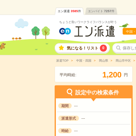
エン派遣
3585
件
エンバイト
7257
件
ちょうど良いワークライフバランスが叶う
中国・
気になる！リスト
0
保存し
派遣TOP
中国・四国
岡山県
岡山市中区
,
1
2
0
0
平均時給:
円
設定中の検索条件
期間
---
派遣形式
---
時給
---