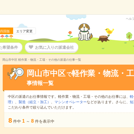
ヘル
四国版
エリア変更
た希望条件
お気に入りの派遣会社
岡山市中区 軽作業・物流・工場・その他の派遣の仕事一覧
岡山市中区
軽作業・物流・
で
事情報一覧
中区の派遣のお仕事情報です。軽作業・物流・工場・その他のお仕事には、
軽
理）
、
製造（組立・加工）
、
マシンオペレーター
などがあります。さらに、
短
こだわり条件で絞り込んでいただけます。
8
1
8
件中
～
件を表示中