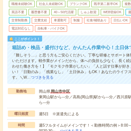
職種未経験OK
社会人未経験OK
ブランクOK
既卒第二新卒OK
複数
英語不要
履歴書不要
40～50代活躍
しゅふ歓迎
WEB登録OK
週
交替制勤務
交費支給
車通勤可
制服
社食/補助あり
日払いOK
電話対応なし
自転車・バイクOK
ここがポイント！
箱詰め・検品・盛付けなど、かんたん作業中心！土日休
「難しそう…」と思う方もご安心ください。丁寧な研修とサポート体
いただけます。軽作業がメインだから、体への負担も少なく、長く続
わせた働き方を！】「モクモク作業がしたい」「人と話す仕事が好き
い！「日勤のみ」「残業なし」「土日休み」もOK！あなたのライフ
す。＼W…
つづきを見る
勤務地
岡山県
岡山市中区
東岡山駅から---分／高島(岡山県)駅から---分／西川原
ら---分
曜日頻度
週5日 ※派遣先による
時間
週5フルタイムがメインです！＜勤務時間の例＞8:00～17:008:
0020:30～…
つづきを見る