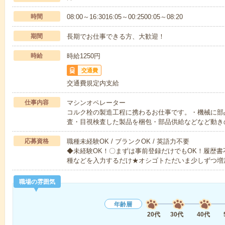
時間
08:00～16:3016:05～00:2500:05～08:20
期間
長期でお仕事できる方、大歓迎！
時給
時給1250円
交通費
交通費規定内支給
仕事内容
マシンオペレーター
コルク栓の製造工程に携わるお仕事です。・機械に部
査・目視検査した製品を梱包・部品供給などなど動き
応募資格
職種未経験OK / ブランクOK / 英語力不要
◆未経験OK！〇まずは事前登録だけでもOK！履歴
種などを入力するだけ★オシゴトただいま少しずつ増
職場の雰囲気
年齢層
20代
30代
40代