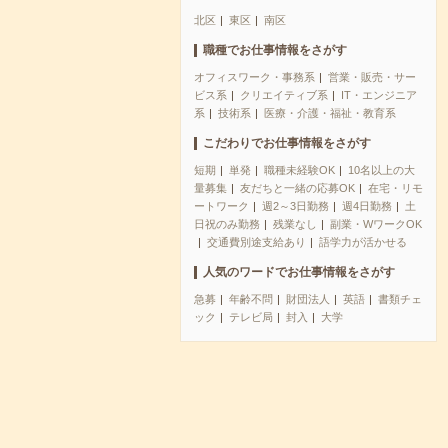
北区
東区
南区
職種でお仕事情報をさがす
オフィスワーク・事務系
営業・販売・サー
ビス系
クリエイティブ系
IT・エンジニア
系
技術系
医療・介護・福祉・教育系
こだわりでお仕事情報をさがす
短期
単発
職種未経験OK
10名以上の大
量募集
友だちと一緒の応募OK
在宅・リモ
ートワーク
週2～3日勤務
週4日勤務
土
日祝のみ勤務
残業なし
副業・WワークOK
交通費別途支給あり
語学力が活かせる
人気のワードでお仕事情報をさがす
急募
年齢不問
財団法人
英語
書類チェ
ック
テレビ局
封入
大学