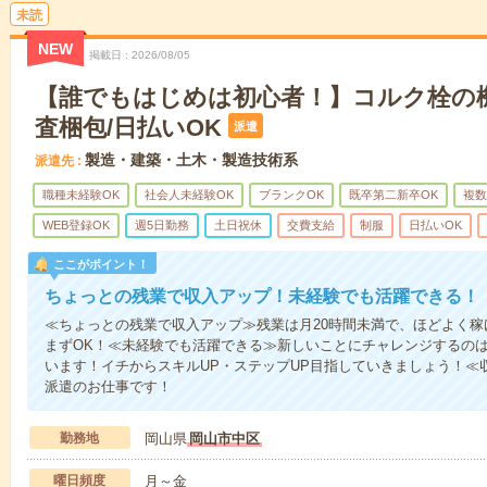
未読
NEW
掲載日
2026/08/05
【誰でもはじめは初心者！】コルク栓の
査梱包/日払いOK
派遣
製造・建築・土木・製造技術系
派遣先
職種未経験OK
社会人未経験OK
ブランクOK
既卒第二新卒OK
複数
WEB登録OK
週5日勤務
土日祝休
交費支給
制服
日払いOK
ここがポイント！
ちょっとの残業で収入アップ！未経験でも活躍できる！
≪ちょっとの残業で収入アップ≫残業は月20時間未満で、ほどよく
まずOK！≪未経験でも活躍できる≫新しいことにチャレンジするの
います！イチからスキルUP・ステップUP目指していきましょう！≪
派遣のお仕事です！
勤務地
岡山県
岡山市中区
曜日頻度
月～金