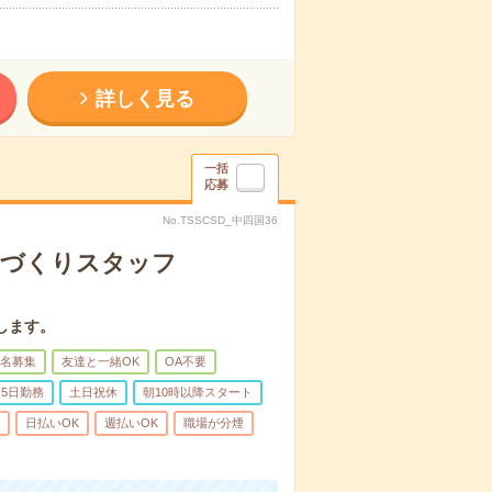
詳しく見る
一括
応募
No.TSSCSD_中四国36
のづくりスタッフ
します。
名募集
友達と一緒OK
OA不要
5日勤務
土日祝休
朝10時以降スタート
日払いOK
週払いOK
職場が分煙