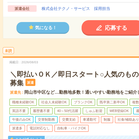
株式会社テクノ・サービス 採用担当
派遣会社
応募する
気になる！
未読
掲載日
2026/08/03
＼即払いＯＫ／即日スタート○人気のも
募集
派遣
岡山市中区など…勤務地多数！通いやすい勤務地をご紹介
派遣先
職種未経験OK
社会人未経験OK
ブランクOK
既卒第二新卒OK
複数
英語不要
履歴書不要
40～50代活躍
しゅふ歓迎
WEB登録OK
週
午後のみOK
交替制勤務
交費支給
車通勤可
制服
社食/補助あり
派遣多
電話対応なし
自転車・バイクOK