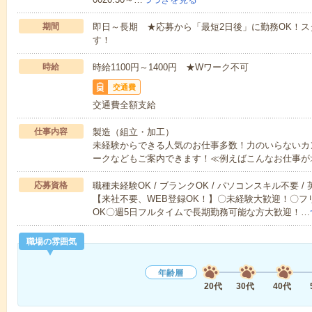
期間
即日～長期 ★応募から「最短2日後」に勤務OK！
す！
時給
時給1100円～1400円 ★Wワーク不可
交通費
交通費全額支給
仕事内容
製造（組立・加工）
未経験からできる人気のお仕事多数！力のいらないカ
ークなどもご案内できます！≪例えばこんなお仕事が
応募資格
職種未経験OK / ブランクOK / パソコンスキル不要 /
【来社不要、WEB登録OK！】〇未経験大歓迎！〇フ
OK〇週5日フルタイムで長期勤務可能な方大歓迎！…
職場の雰囲気
年齢層
20代
30代
40代