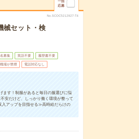
一括
応募
No.SCOC5212927-T4
機械セット・検
名募集
英語不要
履歴書不要
職場が禁煙
電話対応なし
稼げます！制服があると毎日の服選びに悩
は不安だけど、しっかり働く環境が整って
収入アップを目指せる≫高時給だらけの