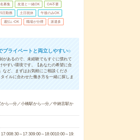
名募集
友達と一緒OK
OA不要
5日勤務
土日祝休
午後のみOK
週払いOK
職場が分煙
派遣多
でプライベートと両立しやすい○
制があるので、未経験でもすぐに慣れて
けやすい環境です。【あなたの希望に合
」など、まずはお気軽にご相談くださ
スタイルに合わせた働き方を一緒に探しま
駅から---分／小橋駅から---分／中納言駅か
30～17:309:00～18:0010:00～19: