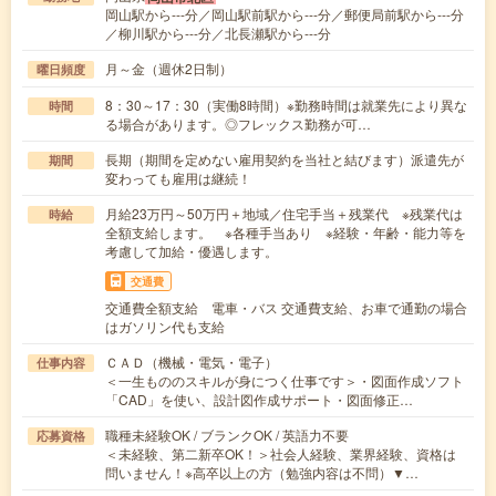
岡山駅から---分／岡山駅前駅から---分／郵便局前駅から---分
／柳川駅から---分／北長瀬駅から---分
月～金（週休2日制）
曜日頻度
8：30～17：30（実働8時間）※勤務時間は就業先により異な
時間
る場合があります。◎フレックス勤務が可…
長期（期間を定めない雇用契約を当社と結びます）派遣先が
期間
変わっても雇用は継続！
月給23万円～50万円＋地域／住宅手当＋残業代 ※残業代は
時給
全額支給します。 ※各種手当あり ※経験・年齢・能力等を
考慮して加給・優遇します。
交通費
交通費全額支給 電車・バス 交通費支給、お車で通勤の場合
はガソリン代も支給
ＣＡＤ（機械・電気・電子）
仕事内容
＜一生もののスキルが身につく仕事です＞・図面作成ソフト
「CAD」を使い、設計図作成サポート・図面修正…
職種未経験OK / ブランクOK / 英語力不要
応募資格
＜未経験、第二新卒OK！＞社会人経験、業界経験、資格は
問いません！※高卒以上の方（勉強内容は不問）▼…