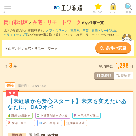
メニュー
気になる!
ログイン
検索
岡山市北区
×
在宅・リモートワーク
のお仕事一覧
北区の派遣のお仕事情報です。
オフィスワーク・事務系
、
営業・販売・サービス系
、
クリエイティブ系
などのお仕事を取り揃えています。在宅・リモートワークの条件の
他に、
交通費別途支給あり
、
職種未経験OK
、
友だちと一緒の応募OK
などのこだわり
条件も取り揃えています。
条件の変更
岡山市北区 / 在宅・リモートワーク
3
1,298
全
件
平均時給:
円
時給順
新着順
未読
掲載日
2026/08/08
NEW
【未経験から安心スタート】未来を変えたいあ
なたに。CADオペ
職種未経験OK
交通費別途支給あり
土日祝日が休み
在宅・リモート
WEB登録OK
無期雇用派遣
岡山県
岡山市北区
勤務地