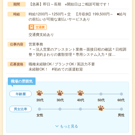
【急募】即日～長期 ※開始日はご相談可能です！
期間
時給1200円～1250円＋交 【月収例】199,500円～ ■給与
時給
の前払いが可能な速払いサービスあり
交通費
交通費支給あり
営業事務
仕事内容
＊～法人営業のアシスタント業務～面接日程の確認＊日程調
整＊契約まわりの書類管理＊専用システム入力＊採…
職種未経験OK / ブランクOK / 英語力不要
応募資格
未経験OK！ #初めての派遣歓迎
職場の雰囲気
年齢層
20代
30代
40代
50代
60代
男女比率
女性
男性
もっと見る