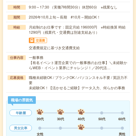
9:00～17:30 （実働7時間30分）休憩60分 ※残業なし
時間
2026年10月上旬～長期 #10月～開始OK！
期間
月給制のお仕事です：固定月給 196000円 ※時給換算 時給
時給
1290円（残業代・交通費は別途支給あり）
交通費
交通費規定に基づき交通費支給
一般事務
仕事内容
【有名イベント運営企業での一般事務のお仕事】＼未経験か
らWEB・イベント業界にチャレンジ！／20代活…
職種未経験OK / ブランクOK / パソコンスキル不要 / 英語力不
応募資格
要
未経験OK！【活かせるご経験】データ入力、何らかの事務
職場の雰囲気
年齢層
20代
30代
40代
50代
60代
男女比率
女性
男性