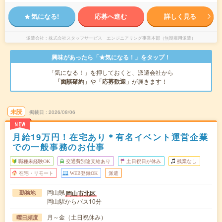
気になる!
応募へ進む
詳しく見る
派遣会社
株式会社スタッフサービス エンジニアリング事業本部（無期雇用派遣）
興味があったら「★気になる！」をタップ！
「気になる！」を押しておくと、派遣会社から
「面談確約」
や
「応募歓迎」
が届きます！
未読
掲載日
2026/08/06
NEW
月給19万円！在宅あり＊有名イベント運営企業
での一般事務のお仕事
職種未経験OK
交通費別途支給あり
土日祝日が休み
残業なし
在宅・リモート
WEB登録OK
派遣
岡山県
岡山市北区
勤務地
岡山駅からバス10分
月～金（土日祝休み）
曜日頻度