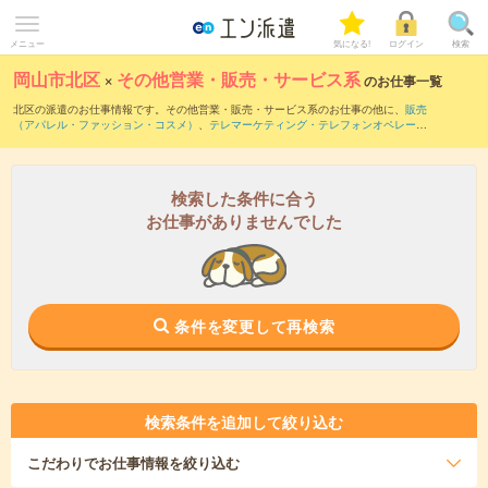
メニュー
気になる!
ログイン
検索
岡山市北区
×
その他営業・販売・サービス系
のお仕事一覧
北区の派遣のお仕事情報です。その他営業・販売・サービス系のお仕事の他に、
販売
（アパレル・ファッション・コスメ）
、
テレマーケティング・テレフォンオペレータ
ー・コールセンター
、
レジスタッフ・販売（その他）
などを取り揃えています。さら
に、
短期
・
単発
などの期間や、
職種未経験OK
などのこだわり条件で絞り込んでいただ
けます。
検索した条件に合う
お仕事がありませんでした
条件を変更して再検索
検索条件を追加して絞り込む
こだわり
でお仕事情報を絞り込む