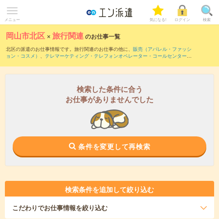
メニュー
気になる!
ログイン
検索
岡山市北区
×
旅行関連
のお仕事一覧
北区の派遣のお仕事情報です。旅行関連のお仕事の他に、
販売（アパレル・ファッシ
ョン・コスメ）
、
テレマーケティング・テレフォンオペレーター・コールセンター
、
レジスタッフ・販売（その他）
などを取り揃えています。さらに、
短期
・
単発
などの
期間や、
職種未経験OK
などのこだわり条件で絞り込んでいただけます。職種辞典：
旅
行関連のお仕事とは？とは？
検索した条件に合う
お仕事がありませんでした
条件を変更して再検索
検索条件を追加して絞り込む
こだわり
でお仕事情報を絞り込む