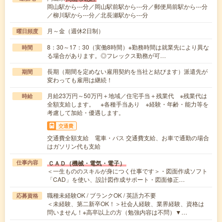
岡山駅から---分／岡山駅前駅から---分／郵便局前駅から---分
／柳川駅から---分／北長瀬駅から---分
月～金（週休2日制）
曜日頻度
8：30～17：30（実働8時間）※勤務時間は就業先により異な
時間
る場合があります。◎フレックス勤務が可…
長期（期間を定めない雇用契約を当社と結びます）派遣先が
期間
変わっても雇用は継続！
月給23万円～50万円＋地域／住宅手当＋残業代 ※残業代は
時給
全額支給します。 ※各種手当あり ※経験・年齢・能力等を
考慮して加給・優遇します。
交通費
交通費全額支給 電車・バス 交通費支給、お車で通勤の場合
はガソリン代も支給
ＣＡＤ（機械・電気・電子）
仕事内容
＜一生もののスキルが身につく仕事です＞・図面作成ソフト
「CAD」を使い、設計図作成サポート・図面修正…
職種未経験OK / ブランクOK / 英語力不要
応募資格
＜未経験、第二新卒OK！＞社会人経験、業界経験、資格は
問いません！※高卒以上の方（勉強内容は不問）▼…