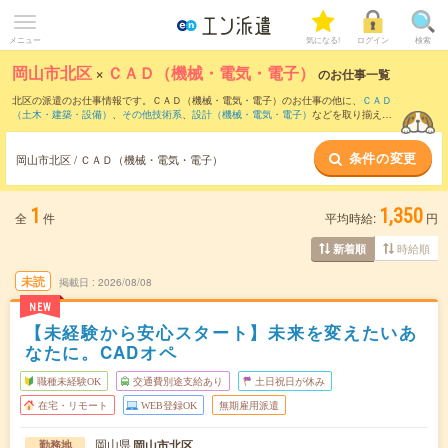
メニュー
気になる!
ログイン
検索
岡山市北区
×
ＣＡＤ（機械・電気・電子）
のお仕事一覧
北区の派遣のお仕事情報です。ＣＡＤ（機械・電気・電子）のお仕事の他に、
ＣＡＤ
（土木・建築・設備）
、
その他技術系
、
設計（機械・電気・電子）
などを取り揃えて
います。さらに、
短期
・
単発
などの期間や、
職種未経験OK
などのこだわり条件で絞り
込んでいただけます。職種辞典：
ＣＡＤ（機械・電気・電子）のお仕事とは？とは？
条件の変更
岡山市北区 / ＣＡＤ（機械・電気・電子）
1
1,350
全
件
平均時給:
円
時給順
新着順
未読
掲載日
2026/08/08
NEW
【未経験から安心スタート】未来を変えたいあ
なたに。CADオペ
職種未経験OK
交通費別途支給あり
土日祝日が休み
在宅・リモート
WEB登録OK
無期雇用派遣
岡山県
岡山市北区
勤務地