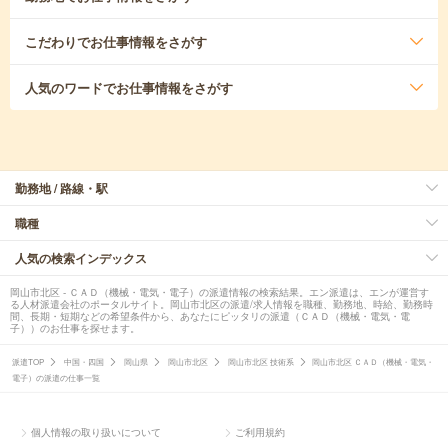
こだわり
でお仕事情報をさがす
人気のワード
でお仕事情報をさがす
勤務地 / 路線・駅
職種
人気の検索インデックス
岡山市北区 - ＣＡＤ（機械・電気・電子）の派遣情報の検索結果。エン派遣は、エンが運営す
る人材派遣会社のポータルサイト。岡山市北区の派遣/求人情報を職種、勤務地、時給、勤務時
間、長期・短期などの希望条件から、あなたにピッタリの派遣（ＣＡＤ（機械・電気・電
子））のお仕事を探せます。
派遣TOP
中国・四国
岡山県
岡山市北区
岡山市北区 技術系
岡山市北区 ＣＡＤ（機械・電気・
電子）の派遣の仕事一覧
個人情報の取り扱いについて
ご利用規約