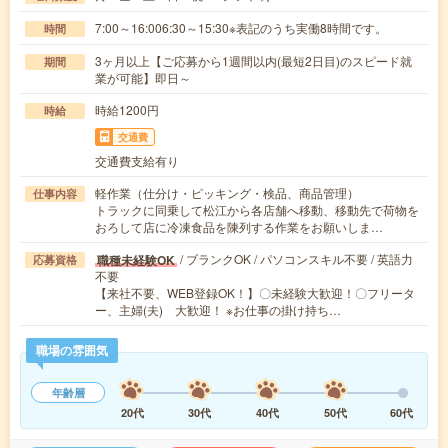
7:00～16:006:30～15:30※表記のうち実働8時間です。
時間
3ヶ月以上【ご応募から1週間以内(最短2日目)のスピード就
期間
業が可能】即日～
時給1200円
時給
交通費
交通費支給有り
軽作業（仕分け・ピッキング・検品、商品管理）
仕事内容
トラックに同乗して松江から各店舗へ移動、移動先で荷物を
おろして店に冷凍食品を陳列する作業をお願いしま…
/ ブランクOK / パソコンスキル不要 / 英語力
職種未経験OK
応募資格
不要
【来社不要、WEB登録OK！】〇未経験大歓迎！〇フリータ
ー、主婦(夫) 大歓迎！ ※お仕事の掛け持ち…
職場の雰囲気
年齢層
20代
30代
40代
50代
60代