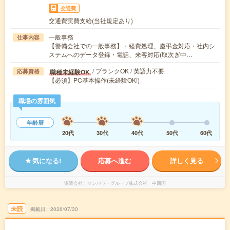
交通費
交通費実費支給(当社規定あり)
一般事務
仕事内容
【警備会社での一般事務】・経費処理、慶弔金対応・社内シ
ステムへのデータ登録・電話、来客対応(取次ぎ中…
/ ブランクOK / 英語力不要
職種未経験OK
応募資格
【必須】PC基本操作(未経験OK!)
職場の雰囲気
年齢層
20代
30代
40代
50代
60代
気になる!
応募へ進む
詳しく見る
派遣会社
マンパワーグループ株式会社 中四国
未読
掲載日
2026/07/30