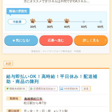
方にオススメです!スキルは不問です!OAスキル…
職場の雰囲気
年齢層
20代
30代
40代
50代
60代
気になる!
応募へ進む
詳しく見る
派遣会社
マンパワーグループ株式会社 中四国
未読
給与即払いOK！高時給！平日休み！配送補
助・商品の陳列
職種未経験OK
交通費別途支給あり
WEB登録OK
派遣
島根県松江市
勤務地
松江駅から車7分
月～金・土・日・祝 ※シフト制
曜日頻度