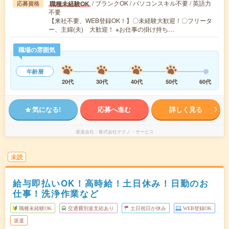
/ ブランクOK / パソコンスキル不要 / 英語力
職種未経験OK
応募資格
不要
【来社不要、WEB登録OK！】〇未経験大歓迎！〇フリータ
ー、主婦(夫) 大歓迎！ ※お仕事の掛け持ち…
職場の雰囲気
年齢層
20代
30代
40代
50代
60代
気になる!
応募へ進む
詳しく見る
派遣会社
株式会社テクノ・サービス
未読
給与即払いOK！高時給！土日休み！日勤のお
仕事！洗浄作業など
職種未経験OK
交通費別途支給あり
土日祝日が休み
WEB登録OK
派遣