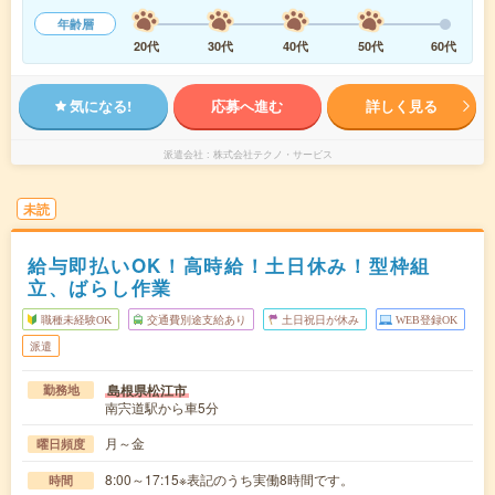
年齢層
20代
30代
40代
50代
60代
気になる!
応募へ進む
詳しく見る
派遣会社
株式会社テクノ・サービス
未読
給与即払いOK！高時給！土日休み！型枠組
立、ばらし作業
職種未経験OK
交通費別途支給あり
土日祝日が休み
WEB登録OK
派遣
島根県松江市
勤務地
南宍道駅から車5分
月～金
曜日頻度
8:00～17:15※表記のうち実働8時間です。
時間