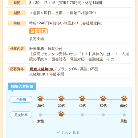
8：30～17：15（実働7.75時間・休憩1時間）
時間
＜急募＞即日～長期 ＊開始日相談OK！
期間
時給1240円★前払い制度あり（会社規定内）
時給
交通費
規定支給
医療事務・病院受付
仕事内容
【病院でカンタン受付のオシゴト！】具体的には…？・入退
院の手続き・面会対応・電話対応・書類確認・その…
/ ブランクOK / 英語力不要
職種未経験OK
応募資格
未経験OK！年齢不問
職場の雰囲気
年齢層
20代
30代
40代
50代
60代
男女比率
女性
男性
もっと見る