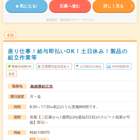
気になる!
応募へ進む
詳しく見る
派遣会社
株式会社テクノ・サービス
未読
座り仕事！給与即払いOK！土日休み！製品の
組立作業等
職種未経験OK
交通費別途支給あり
土日祝日が休み
WEB登録OK
派遣
島根県松江市
勤務地
月～金
曜日頻度
8:30～17:30※表記のうち実働8時間です。
時間
長期【ご応募から1週間以内(最短2日目)のスピード就業が可
期間
能】即日～
時給1080円
時給