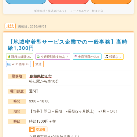
派遣会社
株式会社ルフト・メディカルケア 松江支店
未読
掲載日
2026/08/03
【地域密着型サービス企業での一般事務】高時
給1,300円
職種未経験OK
交通費別途支給あり
土日祝日が休み
残業なし
WEB登録OK
派遣
島根県松江市
勤務地
松江駅から車10分
週5日
曜日頻度
9:00～18:00
時間
【急募】即日～長期 ※長期(2ヶ月以上) ※7月～OK！
期間
時給1300円＋交
時給
交通費
交通費実費支給(当社規定あり)