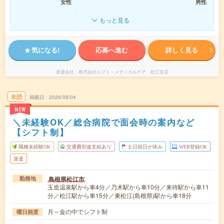
女性
男性
もっと見る
気になる!
応募へ進む
詳しく見る
派遣会社
株式会社ルフト・メディカルケア 松江支店
未読
掲載日
2026/08/04
NEW
＼未経験OK／総合病院で面会時の案内など
【シフト制】
職種未経験OK
交通費別途支給あり
土日祝日が休み
WEB登録OK
派遣
島根県松江市
勤務地
玉造温泉駅から車4分／乃木駅から車10分／来待駅から車11
分／松江駅から車15分／東松江(島根県)駅から車18分
月～金の中でシフト制
曜日頻度