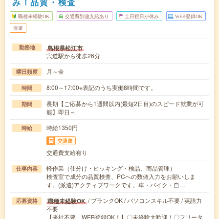
み！品質・検査
職種未経験OK
交通費別途支給あり
土日祝日が休み
WEB登録OK
派遣
島根県松江市
勤務地
宍道駅から徒歩26分
月～金
曜日頻度
8:00～17:00※表記のうち実働8時間です。
時間
長期【ご応募から1週間以内(最短2日目)のスピード就業が可
期間
能】即日～
時給1350円
時給
交通費
交通費支給有り
軽作業（仕分け・ピッキング・検品、商品管理）
仕事内容
検査室で成分の品質検査、PCへの数値入力をお願いしま
す。(派遣)アクティブワークです。車・バイク・自…
/ ブランクOK / パソコンスキル不要 / 英語力
職種未経験OK
応募資格
不要
【来社不要、WEB登録OK！】〇未経験大歓迎！〇フリータ