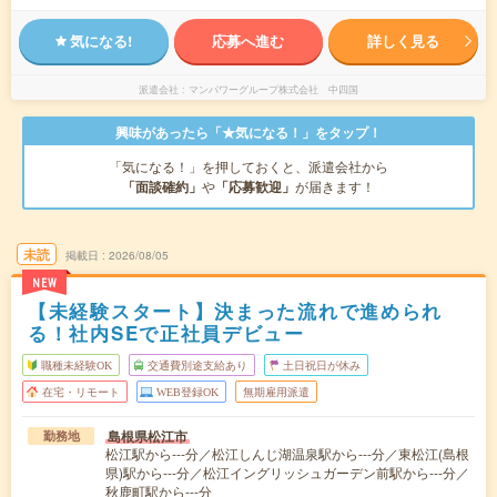
気になる!
応募へ進む
詳しく見る
派遣会社
マンパワーグループ株式会社 中四国
興味があったら「★気になる！」をタップ！
「気になる！」を押しておくと、派遣会社から
「面談確約」
や
「応募歓迎」
が届きます！
未読
掲載日
2026/08/05
NEW
【未経験スタート】決まった流れで進められ
る！社内SEで正社員デビュー
職種未経験OK
交通費別途支給あり
土日祝日が休み
在宅・リモート
WEB登録OK
無期雇用派遣
島根県松江市
勤務地
松江駅から---分／松江しんじ湖温泉駅から---分／東松江(島根
県)駅から---分／松江イングリッシュガーデン前駅から---分／
秋鹿町駅から---分