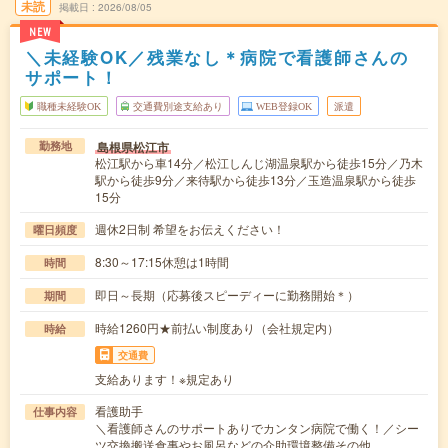
未読
掲載日
2026/08/05
NEW
＼未経験OK／残業なし＊病院で看護師さんの
サポート！
職種未経験OK
交通費別途支給あり
WEB登録OK
派遣
島根県松江市
勤務地
松江駅から車14分／松江しんじ湖温泉駅から徒歩15分／乃木
駅から徒歩9分／来待駅から徒歩13分／玉造温泉駅から徒歩
15分
週休2日制 希望をお伝えください！
曜日頻度
8:30～17:15休憩は1時間
時間
即日～長期（応募後スピーディーに勤務開始＊）
期間
時給1260円★前払い制度あり（会社規定内）
時給
交通費
支給あります！※規定あり
看護助手
仕事内容
＼看護師さんのサポートありでカンタン病院で働く！／シー
ツ交換搬送食事やお風呂などの介助環境整備その他…