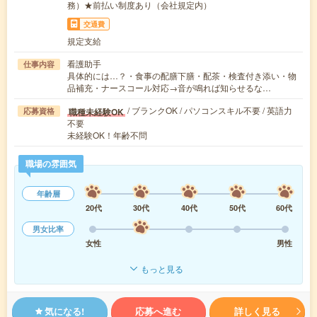
務）★前払い制度あり（会社規定内）
交通費
規定支給
看護助手
仕事内容
具体的には…？・食事の配膳下膳・配茶・検査付き添い・物
品補充・ナースコール対応→音が鳴れば知らせるな…
/ ブランクOK / パソコンスキル不要 / 英語力
職種未経験OK
応募資格
不要
未経験OK！年齢不問
職場の雰囲気
年齢層
20代
30代
40代
50代
60代
男女比率
女性
男性
もっと見る
気になる!
応募へ進む
詳しく見る