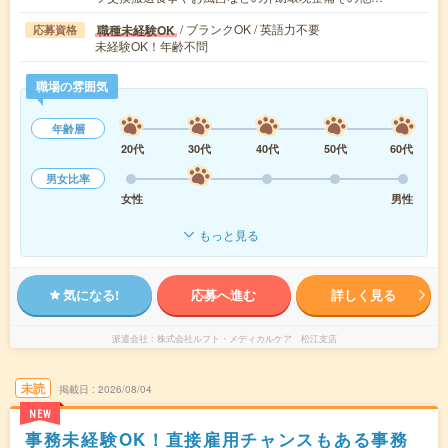
/ ブランクOK / 英語力不要
職種未経験OK
応募資格
未経験OK！年齢不問
職場の雰囲気
年齢層
20代
30代
40代
50代
60代
男女比率
女性
男性
もっと見る
気になる!
応募へ進む
詳しく見る
派遣会社
株式会社ルフト・メディカルケア 松江支店
未読
掲載日
2026/08/04
NEW
事務未経験OK！直接雇用チャンスもある事務