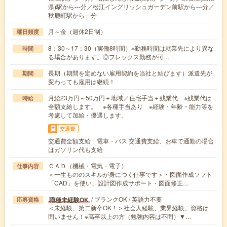
県)駅から---分／松江イングリッシュガーデン前駅から---分／
秋鹿町駅から---分
月～金（週休2日制）
曜日頻度
8：30～17：30（実働8時間）※勤務時間は就業先により異な
時間
る場合があります。◎フレックス勤務が可…
長期（期間を定めない雇用契約を当社と結びます）派遣先が
期間
変わっても雇用は継続！
月給23万円～50万円＋地域／住宅手当＋残業代 ※残業代は
時給
全額支給します。 ※各種手当あり ※経験・年齢・能力等を
考慮して加給・優遇します。
交通費
交通費全額支給 電車・バス 交通費支給、お車で通勤の場合
はガソリン代も支給
ＣＡＤ（機械・電気・電子）
仕事内容
＜一生もののスキルが身につく仕事です＞・図面作成ソフト
「CAD」を使い、設計図作成サポート・図面修正…
/ ブランクOK / 英語力不要
職種未経験OK
応募資格
＜未経験、第二新卒OK！＞社会人経験、業界経験、資格は
問いません！※高卒以上の方（勉強内容は不問）▼…