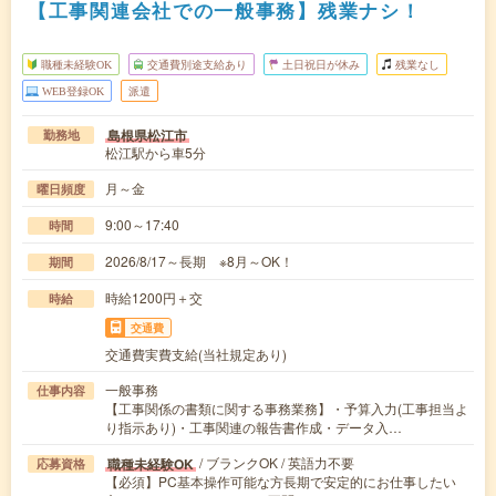
【工事関連会社での一般事務】残業ナシ！
職種未経験OK
交通費別途支給あり
土日祝日が休み
残業なし
WEB登録OK
派遣
島根県松江市
勤務地
松江駅から車5分
月～金
曜日頻度
9:00～17:40
時間
2026/8/17～長期 ※8月～OK！
期間
時給1200円＋交
時給
交通費
交通費実費支給(当社規定あり)
一般事務
仕事内容
【工事関係の書類に関する事務業務】・予算入力(工事担当よ
り指示あり)・工事関連の報告書作成・データ入…
/ ブランクOK / 英語力不要
職種未経験OK
応募資格
【必須】PC基本操作可能な方長期で安定的にお仕事したい