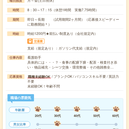
月～金(土日祝休)
曜日頻度
8：30～17：15（休憩1時間 実働7.75時間）
時間
即日～長期 （試用期間2ヶ月間）（応募後スピーディー
期間
に勤務開始＊）
時給1200円★前払い制度あり（会社規定内）
時給
交通費
支給（規定あり）：ガソリン代支給（規定内）
看護助手
仕事内容
具体的には・・・？・食事の配膳下膳・配茶・検査付き添
い・物品補充・シーツ交換・環境整備・その他雑務全…
/ ブランクOK / パソコンスキル不要 / 英語力
職種未経験OK
応募資格
不要
未経験OK！年齢不問
職場の雰囲気
年齢層
20代
30代
40代
50代
60代
男女比率