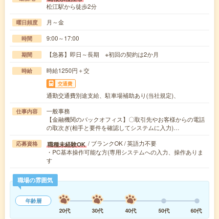
松江駅から徒歩2分
月～金
曜日頻度
9:00～17:00
時間
【急募】即日～長期 ※初回の契約は2か月
期間
時給1250円＋交
時給
交通費
通勤交通費別途支給、駐車場補助あり(当社規定)、
一般事務
仕事内容
【金融機関のバックオフィス】〇取引先やお客様からの電話
の取次ぎ(相手と要件を確認してシステムに入力)…
/ ブランクOK / 英語力不要
職種未経験OK
応募資格
・PC基本操作可能な方(専用システムへの入力、操作ありま
す
職場の雰囲気
年齢層
20代
30代
40代
50代
60代