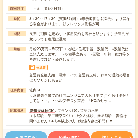
月～金（週休2日制）
曜日頻度
8：30～17：30（実働8時間）※勤務時間は就業先により異な
時間
る場合があります。◎フレックス勤務が可…
長期（期間を定めない雇用契約を当社と結びます）派遣先が
期間
変わっても雇用は継続！
月給23万円～50万円＋地域／住宅手当＋残業代 ※残業代は
時給
全額支給します。 ※各種手当あり ※経験・年齢・能力等を
考慮して加給・優遇します。
交通費
交通費全額支給 電車・バス 交通費支給、お車で通勤の場合
はガソリン代も支給
社内SE
仕事内容
＼派遣先企業での社内エンジニアのお仕事です／ お仕事例と
しては・・。・ヘルプデスク業務 └PCのセッ…
/ ブランクOK / 英語力不要
職種未経験OK
応募資格
＜未経験、第二新卒OK！＞社会人経験、業界経験、資格は
問いません！※高卒以上の方（勉強内容は不問）▼…
気になる!
応募へ進む
詳しく見る