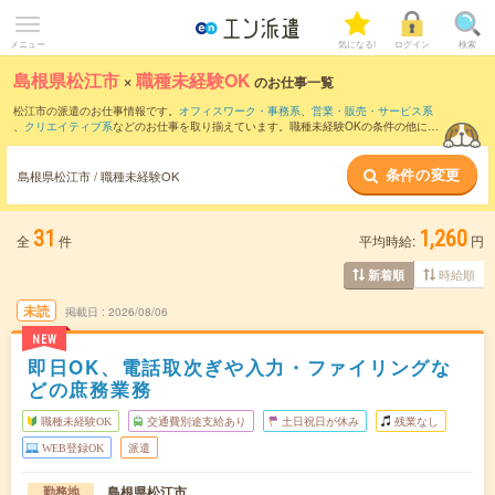
メニュー
気になる!
ログイン
検索
島根県松江市
×
職種未経験OK
のお仕事一覧
松江市の派遣のお仕事情報です。
オフィスワーク・事務系
、
営業・販売・サービス系
、
クリエイティブ系
などのお仕事を取り揃えています。職種未経験OKの条件の他に、
交通費別途支給あり
、
友だちと一緒の応募OK
、
週4日勤務
などのこだわり条件も取り
揃えています。
条件の変更
島根県松江市 / 職種未経験OK
31
1,260
全
件
平均時給:
円
時給順
新着順
未読
掲載日
2026/08/06
NEW
即日OK、電話取次ぎや入力・ファイリングな
どの庶務業務
職種未経験OK
交通費別途支給あり
土日祝日が休み
残業なし
WEB登録OK
派遣
島根県松江市
勤務地