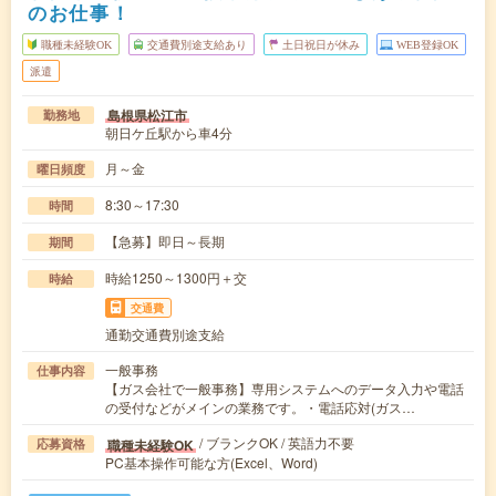
のお仕事！
職種未経験OK
交通費別途支給あり
土日祝日が休み
WEB登録OK
派遣
島根県松江市
勤務地
朝日ケ丘駅から車4分
月～金
曜日頻度
8:30～17:30
時間
【急募】即日～長期
期間
時給1250～1300円＋交
時給
交通費
通勤交通費別途支給
一般事務
仕事内容
【ガス会社で一般事務】専用システムへのデータ入力や電話
の受付などがメインの業務です。・電話応対(ガス…
/ ブランクOK / 英語力不要
職種未経験OK
応募資格
PC基本操作可能な方(Excel、Word)