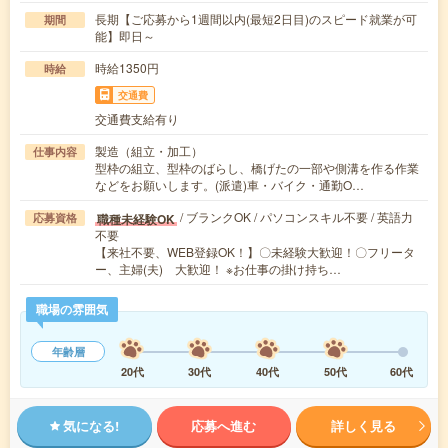
長期【ご応募から1週間以内(最短2日目)のスピード就業が可
期間
能】即日～
時給1350円
時給
交通費
交通費支給有り
製造（組立・加工）
仕事内容
型枠の組立、型枠のばらし、橋げたの一部や側溝を作る作業
などをお願いします。(派遣)車・バイク・通勤O…
/ ブランクOK / パソコンスキル不要 / 英語力
職種未経験OK
応募資格
不要
【来社不要、WEB登録OK！】〇未経験大歓迎！〇フリータ
ー、主婦(夫) 大歓迎！ ※お仕事の掛け持ち…
職場の雰囲気
年齢層
20代
30代
40代
50代
60代
気になる!
応募へ進む
詳しく見る