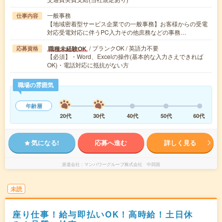
一般事務
仕事内容
【地域密着型サービス企業での一般事務】お客様からの受電
対応受電対応に伴うPC入力その他庶務などの事務…
/ ブランクOK / 英語力不要
職種未経験OK
応募資格
【必須】・Word、Excelの操作(基本的な入力さえできれば
OK)・電話対応に抵抗がない方
職場の雰囲気
年齢層
20代
30代
40代
50代
60代
気になる!
応募へ進む
詳しく見る
派遣会社
マンパワーグループ株式会社 中四国
未読
座り仕事！給与即払いOK！高時給！土日休