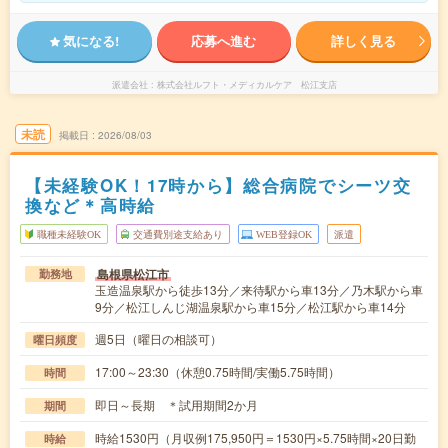
気になる!
応募へ進む
詳しく見る
派遣会社
株式会社ルフト・メディカルケア 松江支店
未読
掲載日
2026/08/03
【未経験OK！17時から】総合病院でシーツ交
換など＊高時給
職種未経験OK
交通費別途支給あり
WEB登録OK
派遣
島根県松江市
勤務地
玉造温泉駅から徒歩13分／来待駅から車13分／乃木駅から車
9分／松江しんじ湖温泉駅から車15分／松江駅から車14分
週5日（曜日の相談可）
曜日頻度
17:00～23:30（休憩0.75時間/実働5.75時間）
時間
即日～長期 ＊試用期間2か月
期間
時給1530円（月収例175,950円＝1530円×5.75時間×20日勤
時給