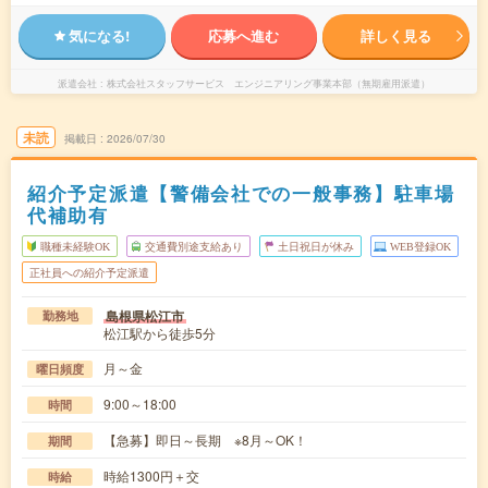
気になる!
応募へ進む
詳しく見る
派遣会社
株式会社スタッフサービス エンジニアリング事業本部（無期雇用派遣）
未読
掲載日
2026/07/30
紹介予定派遣【警備会社での一般事務】駐車場
代補助有
職種未経験OK
交通費別途支給あり
土日祝日が休み
WEB登録OK
正社員への紹介予定派遣
島根県松江市
勤務地
松江駅から徒歩5分
月～金
曜日頻度
9:00～18:00
時間
【急募】即日～長期 ※8月～OK！
期間
時給1300円＋交
時給