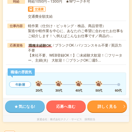
時給1050円～1300円 ★Wワーク不可
時給
交通費
交通費全額支給
軽作業（仕分け・ピッキング・検品、商品管理）
仕事内容
製造や軽作業を中心に、あなたのご希望に合わせたお仕事を
ご紹介します！＼例えばこんなお仕事です／商品の…
/ ブランクOK / パソコンスキル不要 / 英語力
職種未経験OK
応募資格
不要
【来社不要、WEB登録OK！】〇未経験大歓迎！〇フリータ
ー、主婦(夫) 大歓迎！〇ブランクOK〇週5…
職場の雰囲気
年齢層
20代
30代
40代
50代
60代
気になる!
応募へ進む
詳しく見る
派遣会社
株式会社テクノ・サービス 採用担当