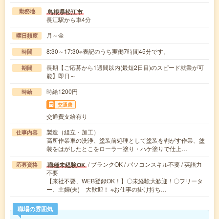
島根県松江市
勤務地
長江駅から車4分
月～金
曜日頻度
8:30～17:30※表記のうち実働7時間45分です。
時間
長期【ご応募から1週間以内(最短2日目)のスピード就業が可
期間
能】即日～
時給1200円
時給
交通費
交通費支給有り
製造（組立・加工）
仕事内容
高所作業車の洗浄、塗装前処理として塗装を剥がす作業、塗
装をはがしたとこをローラー塗り・ハケ塗りで仕上…
/ ブランクOK / パソコンスキル不要 / 英語力
職種未経験OK
応募資格
不要
【来社不要、WEB登録OK！】〇未経験大歓迎！〇フリータ
ー、主婦(夫) 大歓迎！ ※お仕事の掛け持ち…
職場の雰囲気