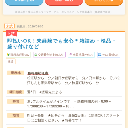
派遣会社
株式会社スタッフサービス エンジニアリング事業本部（無期雇用派遣）
未読
掲載日
2026/08/05
NEW
即払いOK！未経験でも安心＊箱詰め・検品・
盛り付けなど
職種未経験OK
交通費別途支給あり
土日祝日が休み
WEB登録OK
派遣
島根県松江市
勤務地
松江駅から---分／朝日ケ丘駅から---分／乃木駅から---分／松
江しんじ湖温泉駅から---分／秋鹿町駅から---分
週5日 ※派遣先による
曜日頻度
週5フルタイムがメインです！＜勤務時間の例＞8:00～
時間
17:008:30～17:309:00～18:…
即日～長期 ★応募から「最短2日後」に勤務OK！スタート
期間
日はご相談ください。★急募です！