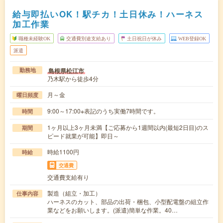
給与即払いOK！駅チカ！土日休み！ハーネス
加工作業
職種未経験OK
交通費別途支給あり
土日祝日が休み
WEB登録OK
派遣
島根県松江市
勤務地
乃木駅から徒歩4分
月～金
曜日頻度
9:00～17:00※表記のうち実働7時間です。
時間
1ヶ月以上3ヶ月未満【ご応募から1週間以内(最短2日目)のス
期間
ピード就業が可能】即日～
時給1100円
時給
交通費
交通費支給有り
製造（組立・加工）
仕事内容
ハーネスのカット、部品の出荷・梱包、小型配電盤の組立作
業などをお願いします。(派遣)簡単な作業。40…