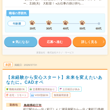
ー、主婦(夫) 大歓迎！ ※お仕事の掛け持ち…
職場の雰囲気
年齢層
20代
30代
40代
50代
60代
気になる!
応募へ進む
詳しく見る
派遣会社
株式会社テクノ・サービス
未読
掲載日
2026/07/31
【未経験から安心スタート】未来を変えたいあ
なたに。CADオペ
職種未経験OK
交通費別途支給あり
土日祝日が休み
在宅・リモート
WEB登録OK
無期雇用派遣
島根県松江市
勤務地
松江駅から---分／松江しんじ湖温泉駅から---分／東松江(島根