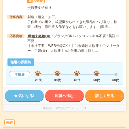
交通費
交通費支給有り
製造（組立・加工）
仕事内容
手作業での組立、成型機から出てきた製品のバリ取り、検
査、梱包、原料投入作業などをお願いします。(派遣…
/ ブランクOK / パソコンスキル不要 / 英語力
職種未経験OK
応募資格
不要
【来社不要、WEB登録OK！】〇未経験大歓迎！〇フリータ
ー、主婦(夫) 大歓迎！ ※お仕事の掛け持ち…
職場の雰囲気
年齢層
20代
30代
40代
50代
60代
気になる!
応募へ進む
詳しく見る
派遣会社
株式会社テクノ・サービス
未読