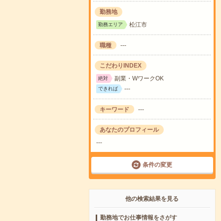
勤務地
松江市
勤務エリア
職種
---
こだわりINDEX
副業・WワークOK
絶対
---
できれば
キーワード
---
あなたのプロフィール
---
条件の変更
他の検索結果を見る
勤務地でお仕事情報をさがす