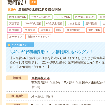
勤可能！
派遣
島根県松江市にある総合病院
派遣先
職種未経験OK
社会人未経験OK
ブランクOK
既卒第二新卒OK
複数
英語不要
40～50代活躍
60歳以上活躍
しゅふ歓迎
週5日勤務
医療福祉
交費支給
車通勤可
制服
社食/補助あり
週払いOK
ルーティン
自転車・バイクOK
ここがポイント！
＼40～60代積極採用中！／福利厚生もバツグン！
【未経験OK】病棟での仕事を基礎から学べます！ほとんどが医療業
始められる環境です。【20～60代活躍中】業界経験豊富な方が多く
す！【Web面談・登録OK！】
勤務地
島根県松江市
玉造温泉駅から車4分／乃木駅から車10分／来待駅から
車19分
曜日頻度
月～金(土日祝休)