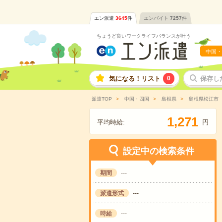
エン派遣
3645
件
エンバイト
7257
件
ちょうど良いワークライフバランスが叶う
中国・
気になる！リスト
0
保存し
派遣TOP
中国・四国
島根県
島根県松江市
,
1
2
7
1
平均時給:
円
設定中の検索条件
期間
---
派遣形式
---
時給
---