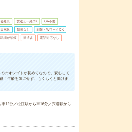
名募集
友達と一緒OK
OA不要
土日祝休
残業なし
副業・WワークOK
職場が禁煙
派遣多
電話対応なし
界でのオシゴトが初めてなので、安心して
在籍！年齢を気にせず、もくもくと働けま
車12分／松江駅から車16分／宍道駅から