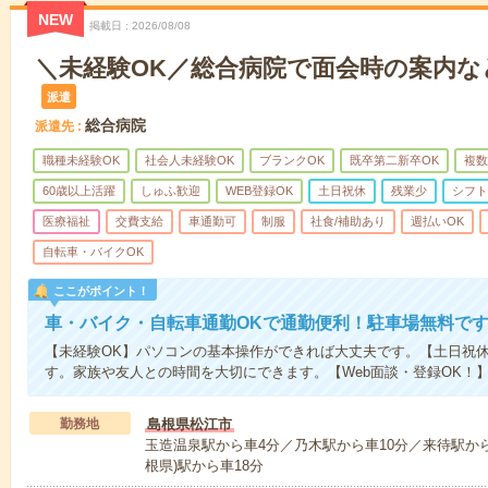
NEW
掲載日
2026/08/08
＼未経験OK／総合病院で面会時の案内な
派遣
総合病院
派遣先
職種未経験OK
社会人未経験OK
ブランクOK
既卒第二新卒OK
複数
60歳以上活躍
しゅふ歓迎
WEB登録OK
土日祝休
残業少
シフト
医療福祉
交費支給
車通勤可
制服
社食/補助あり
週払いOK
自転車・バイクOK
ここがポイント！
車・バイク・自転車通勤OKで通勤便利！駐車場無料で
【未経験OK】パソコンの基本操作ができれば大丈夫です。【土日祝
す。家族や友人との時間を大切にできます。【Web面談・登録OK！
勤務地
島根県松江市
玉造温泉駅から車4分／乃木駅から車10分／来待駅から
根県)駅から車18分