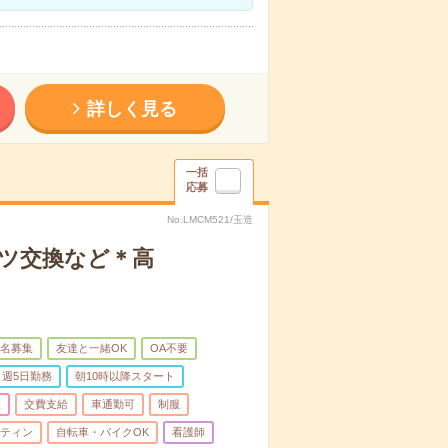
詳しく見る
一括
応募
No.LMCM521/玉造
ーツ交換など＊高
名募集
友達と一緒OK
OA不要
週5日勤務
朝10時以降スタート
祉
交費支給
車通勤可
制服
ティン
自転車・バイクOK
看護師