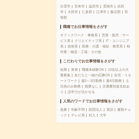
出雲市
安来市
益田市
雲南市
浜田
市
大田市
仁多郡
江津市
飯石郡
邑
智郡
職種でお仕事情報をさがす
オフィスワーク・事務系
営業・販売・サー
ビス系
クリエイティブ系
IT・エンジニア
系
技術系
医療・介護・福祉・教育系
軽
作業・物流・工場・その他
こだわりでお仕事情報をさがす
短期
単発
職種未経験OK
10名以上の大
量募集
友だちと一緒の応募OK
在宅・リモ
ートワーク
週2～3日勤務
週4日勤務
土
日祝のみ勤務
残業なし
交通費別途支給あ
り
語学力が活かせる
人気のワードでお仕事情報をさがす
急募
年齢不問
財団法人
英語
書類チェ
ック
テレビ局
封入
大学