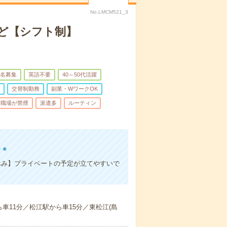
No.LMCM521_3
ど【シフト制】
名募集
英語不要
40～50代活躍
交替制勤務
副業・WワークOK
職場が禁煙
派遣多
ルーティン
す＊
休み】プライベートの予定が立てやすいで
】
車11分／松江駅から車15分／東松江(島