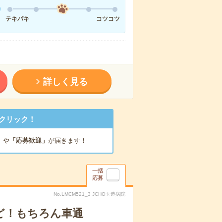
テキパキ
コツコツ
詳しく見る
クリック！
」
や
「応募歓迎」
が届きます！
一括
応募
No.LMCM521_3 JCHO玉造病院
ど！もちろん車通