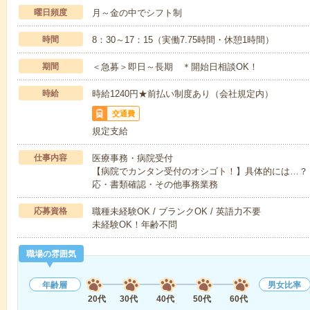
曜日頻度
月～金の中でシフト制
時間
8：30～17：15（実働7.75時間・休憩1時間）
期間
＜急募＞即日～長期 ＊開始日相談OK！
時給
時給1240円★前払い制度あり（会社規定内）
交通費
規定支給
仕事内容
医療事務・病院受付
【病院でカンタン受付のオシゴト！】具体的には…？
応・書類確認・その他事務業務
応募資格
職種未経験OK / ブランクOK / 英語力不要
未経験OK！年齢不問
職場の雰囲気
年齢層
男女比率
20代
30代
40代
50代
60代