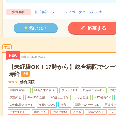
株式会社ルフト・メディカルケア 松江支店
派遣会社
応募する
気になる！
未読
NEW
掲載日
2026/08/07
【未経験OK！17時から】総合病院でシ
時給
派遣
総合病院
派遣先
職種未経験OK
社会人未経験OK
ブランクOK
既卒第二新卒OK
複数
英語不要
40～50代活躍
60歳以上活躍
しゅふ歓迎
WEB登録OK
17時以降スタート
午後のみOK
残業少
副業・WワークOK
医療福
社食/補助あり
週払いOK
職場が禁煙
派遣多
電話対応なし
ルー