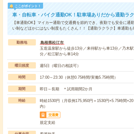
ここがポイント！
車・自転車・バイク通勤OK！駐車場ありだから通勤ラ
【車通勤OK】マイカー通勤で交通費を節約でき、夜勤でも安全に通
い制などほかにはない制度もたくさん！！【通勤ラクラク】車通勤も
勤務地
島根県松江市
玉造温泉駅から徒歩13分／来待駅から車13分／乃木駅
分／松江駅から車14分
曜日頻度
週5日（曜日の相談可）
時間
17:00～23:30（休憩0.75時間/実働5.75時間）
期間
即日～長期 ＊試用期間2か月
時給
時給1530円（月収例175,950円＝1530円×5.75
内）
交通費
規定支給