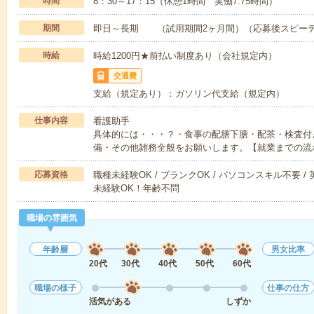
時間
8：30～17：15（休憩1時間 実働7.75時間）
期間
即日～長期 （試用期間2ヶ月間）（応募後スピー
時給
時給1200円★前払い制度あり（会社規定内）
交通費
支給（規定あり）：ガソリン代支給（規定内）
仕事内容
看護助手
具体的には・・・？・食事の配膳下膳・配茶・検査付
備・その他雑務全般をお願いします。【就業までの流
応募資格
職種未経験OK / ブランクOK / パソコンスキル不要 /
未経験OK！年齢不問
職場の雰囲気
年齢層
男女比率
20代
30代
40代
50代
60代
職場の様子
仕事の仕方
活気がある
しずか