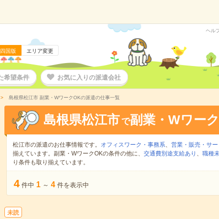
ヘル
四国版
エリア変更
た希望条件
お気に入りの派遣会社
島根県松江市 副業・WワークOKの派遣の仕事一覧
島根県松江市
副業・Wワーク
で
松江市の派遣のお仕事情報です。
オフィスワーク・事務系
、
営業・販売・サー
揃えています。副業・WワークOKの条件の他に、
交通費別途支給あり
、
職種未
り条件も取り揃えています。
4
1
4
件中
～
件を表示中
未読