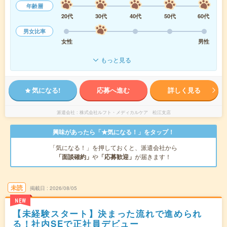
年齢層
20代
30代
40代
50代
60代
男女比率
女性
男性
もっと見る
気になる!
応募へ進む
詳しく見る
派遣会社
株式会社ルフト・メディカルケア 松江支店
興味があったら「★気になる！」をタップ！
「気になる！」を押しておくと、派遣会社から
「面談確約」
や
「応募歓迎」
が届きます！
未読
掲載日
2026/08/05
NEW
【未経験スタート】決まった流れで進められ
る！社内SEで正社員デビュー