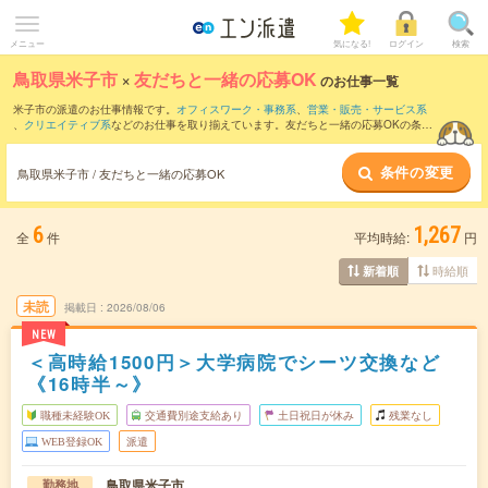
メニュー
気になる!
ログイン
検索
鳥取県米子市
×
友だちと一緒の応募OK
のお仕事一覧
米子市の派遣のお仕事情報です。
オフィスワーク・事務系
、
営業・販売・サービス系
、
クリエイティブ系
などのお仕事を取り揃えています。友だちと一緒の応募OKの条件
の他に、
交通費別途支給あり
、
職種未経験OK
、
週4日勤務
などのこだわり条件も取り
揃えています。
条件の変更
鳥取県米子市 / 友だちと一緒の応募OK
6
1,267
全
件
平均時給:
円
時給順
新着順
未読
掲載日
2026/08/06
NEW
＜高時給1500円＞大学病院でシーツ交換など
《16時半～》
職種未経験OK
交通費別途支給あり
土日祝日が休み
残業なし
WEB登録OK
派遣
鳥取県米子市
勤務地