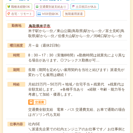
職種未経験OK
交通費別途支給あり
土日祝日が休み
在宅・リモート
WEB登録OK
無期雇用派遣
鳥取県米子市
勤務地
米子駅から---分／東山公園(鳥取県)駅から---分／富士見町(鳥
取県)駅から---分／伯耆大山駅から---分／河崎口駅から---分
月～金（週休2日制）
曜日頻度
8：30～17：30（実働8時間）※勤務時間は就業先により異な
時間
る場合があります。◎フレックス勤務が可…
長期（期間を定めない雇用契約を当社と結びます）派遣先が
期間
変わっても雇用は継続！
月給23万円～50万円＋地域／住宅手当＋残業代 ※残業代は
時給
全額支給します。 ※各種手当あり ※経験・年齢・能力等を
考慮して加給・優遇します。
交通費
交通費全額支給 電車・バス 交通費支給、お車で通勤の場合
はガソリン代も支給
社内SE
仕事内容
＼派遣先企業での社内エンジニアのお仕事です／ お仕事例と