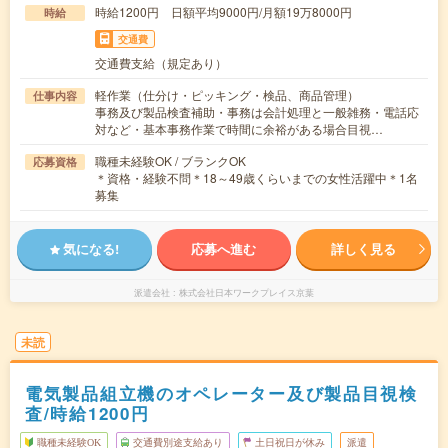
時給1200円 日額平均9000円/月額19万8000円
時給
交通費
交通費支給（規定あり）
軽作業（仕分け・ピッキング・検品、商品管理）
仕事内容
事務及び製品検査補助・事務は会計処理と一般雑務・電話応
対など・基本事務作業で時間に余裕がある場合目視…
職種未経験OK / ブランクOK
応募資格
＊資格・経験不問＊18～49歳くらいまでの女性活躍中＊1名
募集
気になる!
応募へ進む
詳しく見る
派遣会社
株式会社日本ワークプレイス京葉
未読
電気製品組立機のオペレーター及び製品目視検
査/時給1200円
職種未経験OK
交通費別途支給あり
土日祝日が休み
派遣