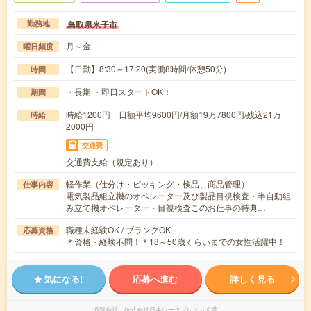
鳥取県米子市
勤務地
月～金
曜日頻度
【日勤】8:30～17:20(実働8時間/休憩50分)
時間
・長期 ・即日スタートOK！
期間
時給1200円 日額平均9600円/月額19万7800円/残込21万
時給
2000円
交通費
交通費支給（規定あり）
軽作業（仕分け・ピッキング・検品、商品管理）
仕事内容
電気製品組立機のオペレーター及び製品目視検査・半自動組
み立て機オペレーター・目視検査このお仕事の特典…
職種未経験OK / ブランクOK
応募資格
＊資格・経験不問！＊18～50歳くらいまでの女性活躍中！
気になる!
応募へ進む
詳しく見る
派遣会社
株式会社日本ワークプレイス京葉