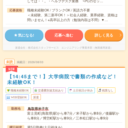
しては・・。・ヘルプデスク業務 └PCのセッ…
職種未経験OK / ブランクOK / 英語力不要
応募資格
＜未経験、第二新卒OK！＞社会人経験、業界経験、資格は
問いません！※高卒以上の方（勉強内容は不問）▼…
気になる!
応募へ進む
詳しく見る
派遣会社
株式会社スタッフサービス エンジニアリング事業本部（無期雇用派遣）
未読
掲載日
2026/08/03
NEW
【14:45まで！】大学病院で書類の作成など！
未経験OK！
職種未経験OK
交通費別途支給あり
土日祝日が休み
残業なし
WEB登録OK
派遣
鳥取県米子市
勤務地
富士見町(鳥取県)駅から車7分／米子駅から車8分／後藤駅か
ら車8分／博労町駅から車9分／三本松口駅から車9分
週5日勤務(土日祝休み)
曜日頻度