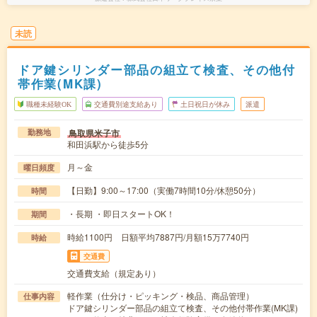
未読
ドア鍵シリンダー部品の組立て検査、その他付
帯作業(MK課)
職種未経験OK
交通費別途支給あり
土日祝日が休み
派遣
鳥取県米子市
勤務地
和田浜駅から徒歩5分
月～金
曜日頻度
【日勤】9:00～17:00（実働7時間10分/休憩50分）
時間
・長期 ・即日スタートOK！
期間
時給1100円 日額平均7887円/月額15万7740円
時給
交通費
交通費支給（規定あり）
軽作業（仕分け・ピッキング・検品、商品管理）
仕事内容
ドア鍵シリンダー部品の組立て検査、その他付帯作業(MK課)