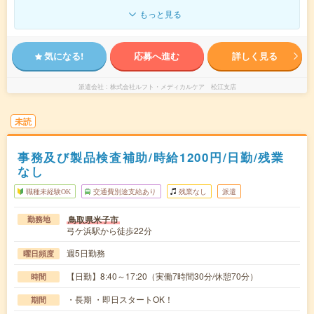
もっと見る
気になる!
応募へ進む
詳しく見る
派遣会社
株式会社ルフト・メディカルケア 松江支店
未読
事務及び製品検査補助/時給1200円/日勤/残業
なし
職種未経験OK
交通費別途支給あり
残業なし
派遣
鳥取県米子市
勤務地
弓ケ浜駅から徒歩22分
週5日勤務
曜日頻度
【日勤】8:40～17:20（実働7時間30分/休憩70分）
時間
・長期 ・即日スタートOK！
期間