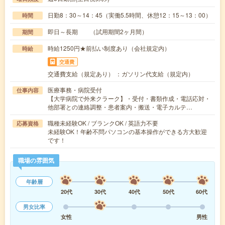
日勤8：30～14：45（実働5.5時間、休憩12：15～13：00）
時間
即日～長期 （試用期間2ヶ月間）
期間
時給1250円★前払い制度あり（会社規定内）
時給
交通費
交通費支給（規定あり） ：ガソリン代支給（規定内）
医療事務・病院受付
仕事内容
【大学病院で外来クラーク】・受付・書類作成・電話応対・
他部署との連絡調整・患者案内・搬送・電子カルテ…
職種未経験OK / ブランクOK / 英語力不要
応募資格
未経験OK！年齢不問パソコンの基本操作ができる方大歓迎
です！
職場の雰囲気
年齢層
20代
30代
40代
50代
60代
男女比率
女性
男性