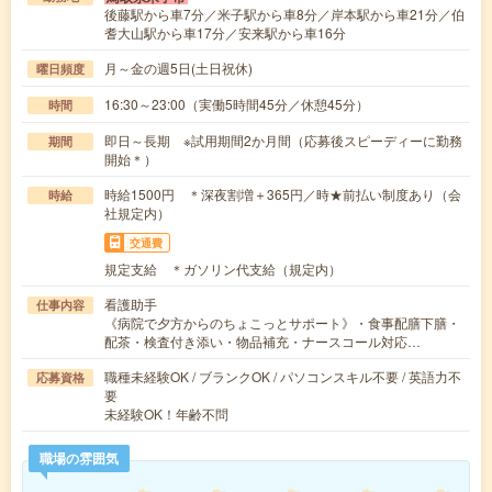
後藤駅から車7分／米子駅から車8分／岸本駅から車21分／伯
耆大山駅から車17分／安来駅から車16分
月～金の週5日(土日祝休)
曜日頻度
16:30～23:00（実働5時間45分／休憩45分）
時間
即日～長期 ※試用期間2か月間（応募後スピーディーに勤務
期間
開始＊）
時給1500円 ＊深夜割増＋365円／時★前払い制度あり（会
時給
社規定内）
交通費
規定支給 ＊ガソリン代支給（規定内）
看護助手
仕事内容
《病院で夕方からのちょこっとサポート》・食事配膳下膳・
配茶・検査付き添い・物品補充・ナースコール対応…
職種未経験OK / ブランクOK / パソコンスキル不要 / 英語力不
応募資格
要
未経験OK！年齢不問
職場の雰囲気