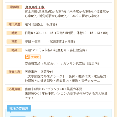
鳥取県米子市
勤務地
富士見町(鳥取県)駅から車7分／米子駅から車8分／後藤駅か
ら車8分／博労町駅から車9分／三本松口駅から車9分
週5日勤務(土日祝休み)
曜日頻度
日勤8：30～14：45（実働5.5時間、休憩12：15～13：00）
時間
即日～長期 （試用期間2ヶ月間）
期間
時給1250円★前払い制度あり（会社規定内）
時給
交通費
交通費支給（規定あり） ：ガソリン代支給（規定内）
医療事務・病院受付
仕事内容
【大学病院で外来クラーク】・受付・書類作成・電話応対・
他部署との連絡調整・患者案内・搬送・電子カルテ…
職種未経験OK / ブランクOK / 英語力不要
応募資格
未経験OK！年齢不問パソコンの基本操作ができる方大歓迎
です！
職場の雰囲気