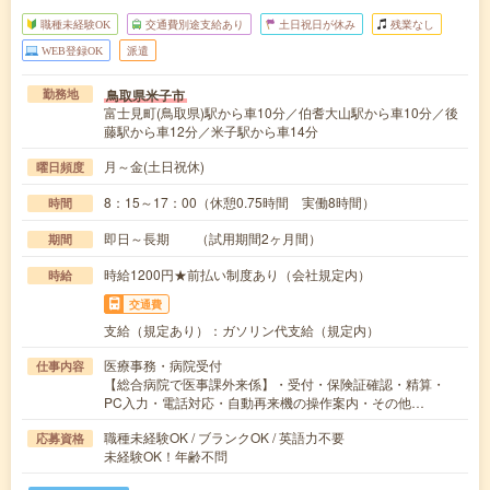
職種未経験OK
交通費別途支給あり
土日祝日が休み
残業なし
WEB登録OK
派遣
鳥取県米子市
勤務地
富士見町(鳥取県)駅から車10分／伯耆大山駅から車10分／後
藤駅から車12分／米子駅から車14分
月～金(土日祝休)
曜日頻度
8：15～17：00（休憩0.75時間 実働8時間）
時間
即日～長期 （試用期間2ヶ月間）
期間
時給1200円★前払い制度あり（会社規定内）
時給
交通費
支給（規定あり）：ガソリン代支給（規定内）
医療事務・病院受付
仕事内容
【総合病院で医事課外来係】・受付・保険証確認・精算・
PC入力・電話対応・自動再来機の操作案内・その他…
職種未経験OK / ブランクOK / 英語力不要
応募資格
未経験OK！年齢不問