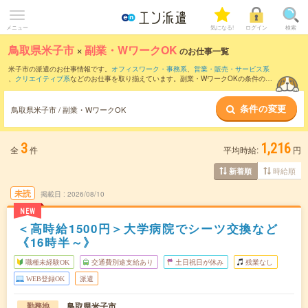
メニュー
気になる!
ログイン
検索
鳥取県米子市
×
副業・WワークOK
のお仕事一覧
米子市の派遣のお仕事情報です。
オフィスワーク・事務系
、
営業・販売・サービス系
、
クリエイティブ系
などのお仕事を取り揃えています。副業・WワークOKの条件の他
に、
交通費別途支給あり
、
職種未経験OK
、
友だちと一緒の応募OK
などのこだわり条
件も取り揃えています。
条件の変更
鳥取県米子市 / 副業・WワークOK
3
1,216
全
件
平均時給:
円
時給順
新着順
未読
掲載日
2026/08/10
NEW
＜高時給1500円＞大学病院でシーツ交換など
《16時半～》
職種未経験OK
交通費別途支給あり
土日祝日が休み
残業なし
WEB登録OK
派遣
鳥取県米子市
勤務地