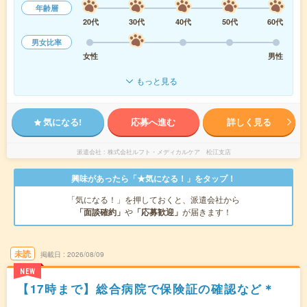
年齢層
20代
30代
40代
50代
60代
男女比率
女性
男性
もっと見る
気になる!
応募へ進む
詳しく見る
派遣会社
株式会社ルフト・メディカルケア 松江支店
興味があったら「★気になる！」をタップ！
「気になる！」を押しておくと、派遣会社から
「面談確約」
や
「応募歓迎」
が届きます！
未読
掲載日
2026/08/09
NEW
【17時まで】総合病院で保険証の確認など＊