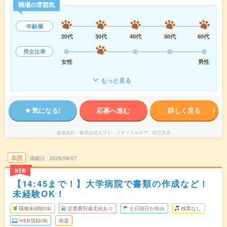
職場の雰囲気
年齢層
20代
30代
40代
50代
60代
男女比率
女性
男性
もっと見る
気になる!
応募へ進む
詳しく見る
派遣会社
株式会社ルフト・メディカルケア 松江支店
未読
掲載日
2026/08/07
NEW
【14:45まで！】大学病院で書類の作成など！
未経験OK！
職種未経験OK
交通費別途支給あり
土日祝日が休み
残業なし
WEB登録OK
派遣