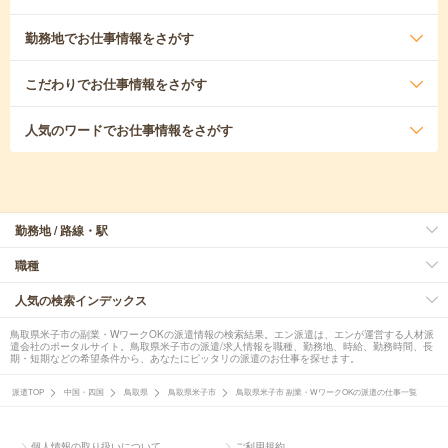
勤務地
でお仕事情報をさがす
こだわり
でお仕事情報をさがす
人気のワード
でお仕事情報をさがす
勤務地 / 路線・駅
職種
人気の検索インデックス
鳥取県米子市の副業・WワークOKの派遣情報の検索結果。エン派遣は、エンが運営する人材派
遣会社のポータルサイト。鳥取県米子市の派遣/求人情報を職種、勤務地、時給、勤務時間、長
期・短期などの希望条件から、あなたにピッタリの派遣のお仕事を探せます。
派遣TOP
中国・四国
鳥取県
鳥取県米子市
鳥取県米子市 副業・WワークOKの派遣の仕事一覧
個人情報の取り扱いについて
ご利用規約