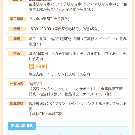
後藤駅から車7分／米子駅から車8分／岸本駅から車21分／伯
耆大山駅から車17分／安来駅から車16分
月～金の週5日(土日祝休)
曜日頻度
16:30～23:00（実働5時間45分／休憩45分）
時間
即日～長期 ※試用期間2か月間（応募後スピーディーに勤務
期間
開始＊）
時給1500円 ＊深夜割増＋365円／時★前払い制度あり（会
時給
社規定内）
交通費
規定支給 ＊ガソリン代支給（規定内）
看護助手
仕事内容
《病院で夕方からのちょこっとサポート》・食事配膳下膳・
配茶・検査付き添い・物品補充・ナースコール対応…
職種未経験OK / ブランクOK / パソコンスキル不要 / 英語力不
応募資格
要
未経験OK！年齢不問
職場の雰囲気