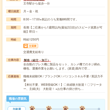
王寺駅から徒歩---分
月～金・祝
曜日頻度
8:00～17:00※表記のうち実働8時間です。
時間
長期【ご応募から1週間以内(最短2日目)のスピード就業が可
期間
能】即日～
時給1250円
時給
交通費
交通費支給有り
製造（組立・加工）
仕事内容
全自動のプレス機に製品をセット、カシメ機でのネジ締め、
梱包、運搬作業をお願いします。(派遣)屋内で空…
職種未経験OK / ブランクOK / パソコンスキル不要 / 英語力不
応募資格
要
【来社不要、WEB登録OK！】〇未経験大歓迎！〇フリータ
ー、主婦(夫) 大歓迎！ ※お仕事の掛け持ち…
職場の雰囲気
年齢層