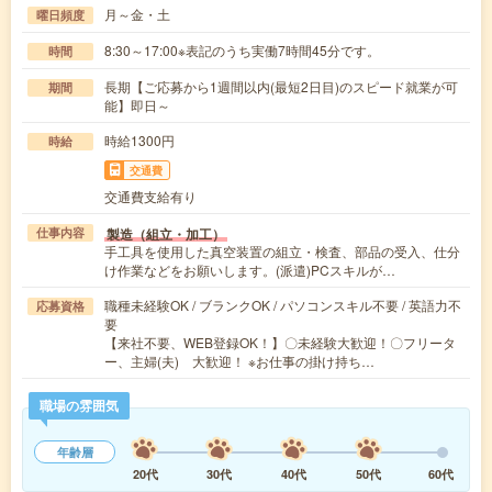
月～金・土
曜日頻度
8:30～17:00※表記のうち実働7時間45分です。
時間
長期【ご応募から1週間以内(最短2日目)のスピード就業が可
期間
能】即日～
時給1300円
時給
交通費
交通費支給有り
製造（組立・加工）
仕事内容
手工具を使用した真空装置の組立・検査、部品の受入、仕分
け作業などをお願いします。(派遣)PCスキルが…
職種未経験OK / ブランクOK / パソコンスキル不要 / 英語力不
応募資格
要
【来社不要、WEB登録OK！】〇未経験大歓迎！〇フリータ
ー、主婦(夫) 大歓迎！ ※お仕事の掛け持ち…
職場の雰囲気
年齢層
20代
30代
40代
50代
60代