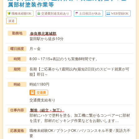
属部材塗装作業等
職種未経験OK
交通費別途支給あり
土日祝日が休み
WEB登録OK
派遣
奈良県北葛城郡
勤務地
畠田駅から徒歩10分
月～金
曜日頻度
8:00～17:15※表記のうち実働8時間です。
時間
長期【ご応募から1週間以内(最短2日目)のスピード就業が可
期間
能】即日～
時給1180円
時給
交通費
交通費支給有り
製造（組立・加工）
仕事内容
部材にハケで塗料を塗る、加工機に繋がるコンベアーに部材
を流す、部材のピッキング作業などをお願いします…
職種未経験OK / ブランクOK / パソコンスキル不要 / 英語力不
応募資格
要