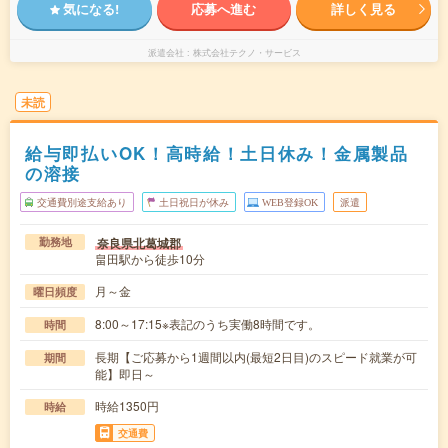
気になる!
応募へ進む
詳しく見る
派遣会社
株式会社テクノ・サービス
未読
給与即払いOK！高時給！土日休み！金属製品
の溶接
交通費別途支給あり
土日祝日が休み
WEB登録OK
派遣
奈良県北葛城郡
勤務地
畠田駅から徒歩10分
月～金
曜日頻度
8:00～17:15※表記のうち実働8時間です。
時間
長期【ご応募から1週間以内(最短2日目)のスピード就業が可
期間
能】即日～
時給1350円
時給
交通費