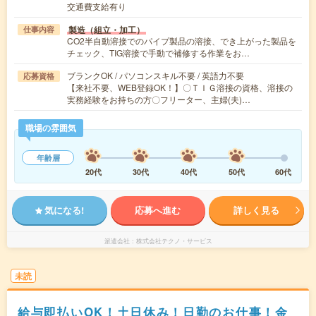
交通費支給有り
製造（組立・加工）
仕事内容
CO2半自動溶接でのパイプ製品の溶接、でき上がった製品を
チェック、TIG溶接で手動で補修する作業をお…
ブランクOK / パソコンスキル不要 / 英語力不要
応募資格
【来社不要、WEB登録OK！】〇ＴＩＧ溶接の資格、溶接の
実務経験をお持ちの方〇フリーター、主婦(夫)…
職場の雰囲気
年齢層
20代
30代
40代
50代
60代
気になる!
応募へ進む
詳しく見る
派遣会社
株式会社テクノ・サービス
未読
給与即払いOK！土日休み！日勤のお仕事！金