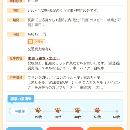
月～金
曜日頻度
8:30～17:30※表記のうち実働7時間30分です。
時間
長期【ご応募から1週間以内(最短2日目)のスピード就業が可
期間
能】即日～
時給1200円
時給
交通費
交通費支給有り
製造（組立・加工）
仕事内容
配線加工、配線のカット作業などをお願いします。(派遣)空
調完備。スキルを活かそう。車・バイク・自転車…
ブランクOK / パソコンスキル不要 / 英語力不要
応募資格
【来社不要、WEB登録OK！】〇ＰＣ入力スキル（タイピン
グ）をお持ちの方〇フリーター、主婦(夫) 大…
職場の雰囲気
年齢層
20代
30代
40代
50代
60代