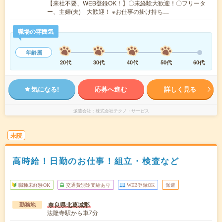
【来社不要、WEB登録OK！】〇未経験大歓迎！〇フリータ
ー、主婦(夫) 大歓迎！ ※お仕事の掛け持ち…
職場の雰囲気
年齢層
20代
30代
40代
50代
60代
気になる!
応募へ進む
詳しく見る
派遣会社
株式会社テクノ・サービス
未読
高時給！日勤のお仕事！組立・検査など
職種未経験OK
交通費別途支給あり
WEB登録OK
派遣
奈良県北葛城郡
勤務地
法隆寺駅から車7分