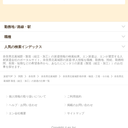
勤務地 / 路線・駅
職種
人気の検索インデックス
奈良県北葛城郡 - 製造（組立・加工）の派遣情報の検索結果。エン派遣は、エンが運営する人
材派遣会社のポータルサイト。奈良県北葛城郡の派遣/求人情報を職種、勤務地、時給、勤務時
間、長期・短期などの希望条件から、あなたにピッタリの派遣（製造（組立・加工））のお仕
事を探せます。
派遣TOP
関西
奈良県
奈良県北葛城郡
奈良県北葛城郡 軽作業・物流・工場・その他
奈良県北
葛城郡 製造（組立・加工）の派遣の仕事一覧
個人情報の取り扱いについて
ご利用規約
ヘルプ・お問い合わせ
掲載のお問い合わせ
エン会社概要
サイトマップ
Copyright © en Inc.