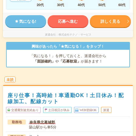
20代
30代
40代
50代
60代
気になる!
応募へ進む
詳しく見る
派遣会社
株式会社テクノ・サービス
興味があったら「★気になる！」をタップ！
「気になる！」を押しておくと、派遣会社から
「面談確約」
や
「応募歓迎」
が届きます！
未読
座り仕事！高時給！車通勤OK！土日休み！配
線加工、配線カット
交通費別途支給あり
土日祝日が休み
WEB登録OK
派遣
奈良県北葛城郡
勤務地
築山駅から車5分