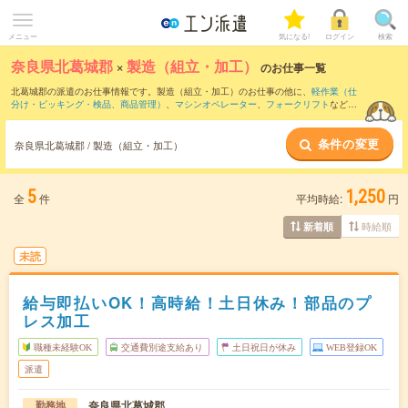
メニュー
気になる!
ログイン
検索
奈良県北葛城郡
×
製造（組立・加工）
のお仕事一覧
北葛城郡の派遣のお仕事情報です。製造（組立・加工）のお仕事の他に、
軽作業（仕
分け・ピッキング・検品、商品管理）
、
マシンオペレーター
、
フォークリフト
などを
取り揃えています。さらに、
短期
・
単発
などの期間や、
職種未経験OK
などのこだわり
条件で絞り込んでいただけます。職種辞典：
製造（組立・加工）のお仕事とは？と
条件の変更
は？
奈良県北葛城郡 / 製造（組立・加工）
5
1,250
全
件
平均時給:
円
時給順
新着順
未読
給与即払いOK！高時給！土日休み！部品のプ
レス加工
職種未経験OK
交通費別途支給あり
土日祝日が休み
WEB登録OK
派遣
奈良県北葛城郡
勤務地