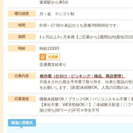
箸尾駅から車5分
曜日頻度
月～金 ※シフト制
時間
8:00～17:00※表記のうち実働7時間40分です。
期間
1ヶ月以上3ヶ月未満【ご応募から1週間以内(最短2日
時給
時給1200円
交通費
交通費支給有り
仕事内容
軽作業（仕分け・ピッキング・検品、商品管理）
片抜きされた紙を手作業で取り外す、出来た製品の包
をお願いします。(派遣)未経験OK。人気の日勤のみ。
応募資格
職種未経験OK / ブランクOK / パソコンスキル不要 /
【来社不要、WEB登録OK！】〇未経験大歓迎！〇フリ
掛け持ち(Wワーク)不可※学生不可
職場の雰囲気