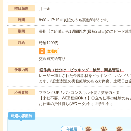
曜日頻度
月～金
時間
8:00～17:15※表記のうち実働8時間です。
期間
長期【ご応募から1週間以内(最短2日目)のスピード就
時給
時給1200円
交通費
交通費支給有り
仕事内容
軽作業（仕分け・ピッキング・検品、商品管理）
レーザー加工された金属部材をピッキング、ハンドリ
ます。(派遣)製造の実務経験のある方尚良。土曜日は
応募資格
ブランクOK / パソコンスキル不要 / 英語力不要
【来社不要、WEB登録OK！】〇立ち仕事の経験のある
お仕事の掛け持ち(Wワーク)不可※学生不可
職場の雰囲気
年齢層