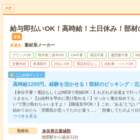
未読
給与即払いOK！高時給！土日休み！部材
派遣
素材系メーカー
派遣先
ブランクOK
既卒第二新卒OK
OA不要
英語不要
履歴書不要
W
交費支給
車通勤可
日払いOK
電話対応なし
自転車・バイクOK
ここがポイント！
高時給1200円。経験を活かせる！部材のピッキング：
【来社不要！電話もしくはWEBで登録OK！】わざわざ会場まで行っ
りません！【お給料を早めに受け取れる！】せっかく働き始めても、
い”で受け取れちゃいますよ！【職場見学OK！】これ、“ある”と“な
始めてみたら「雰囲気が思ってたのと違う…」「想像してたのより仕
つづきを見る
勤務地
奈良県北葛城郡
池部駅から徒歩11分