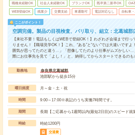
職種未経験OK
社会人未経験OK
ブランクOK
既卒第二新卒OK
OA
WEB登録OK
残業少
交費支給
車通勤可
電話対応なし
自転車・
ここがポイント！
空調完備。製品の目視検査、バリ取り、組立：北葛城郡
【来社不要！電話もしくはWEBで登録OK！】わざわざ会場まで行っ
りません！【職場見学OK！】これ、“ある”と“ない”では大違いです
囲気が思ってたのと違う…」「想像してたのより仕事がムズかしい…
際にお仕事先を見て「よし！」と、納得してからスタートできるのも
勤務地
奈良県北葛城郡
池部駅から徒歩15分
曜日頻度
月～金・土・祝
時間
9:00～17:00※表記のうち実働7時間です。
期間
長期【ご応募から1週間以内(最短2日目)のスピード就
時給
時給1200円
交通費