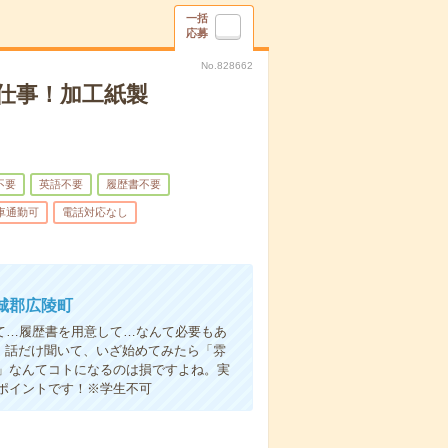
一括
応募
No.828662
仕事！加工紙製
不要
英語不要
履歴書不要
車通勤可
電話対応なし
城郡広陵町
て…履歴書を用意して…なんて必要もあ
よ！話だけ聞いて、いざ始めてみたら「雰
」なんてコトになるのは損ですよね。実
ポイントです！※学生不可