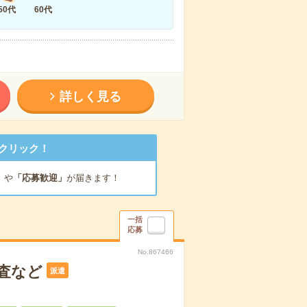
50代
60代
詳しく見る
クリック！
」
や
「応募歓迎」
が届きます！
一括
応募
No.867466
査など
派遣