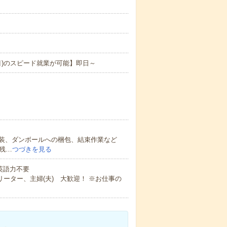
目)のスピード就業が可能】即日～
装、ダンボールへの梱包、結束作業など
残…
つづきを見る
 英語力不要
ーター、主婦(夫) 大歓迎！ ※お仕事の