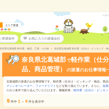
ヘル
エリア変更
た希望条件
お気に入りの派遣会社
奈良県北葛城郡 軽作業・物流・工場・その他
奈良県北葛城郡 軽作業（仕分け・ピッキング・
奈良県北葛城郡
軽作業（仕
で
品、商品管理）
の派遣のお仕事情報
北葛城郡の派遣のお仕事情報です。軽作業（仕分け・ピッキング・検品、商品
マシンオペレーター
、
フォークリフト
などを取り揃えています。さらに、
短期
だわり条件で絞り込んでいただけます。職種辞典：
軽作業（仕分け・ピッキン
9
1
9
件中
～
件を表示中