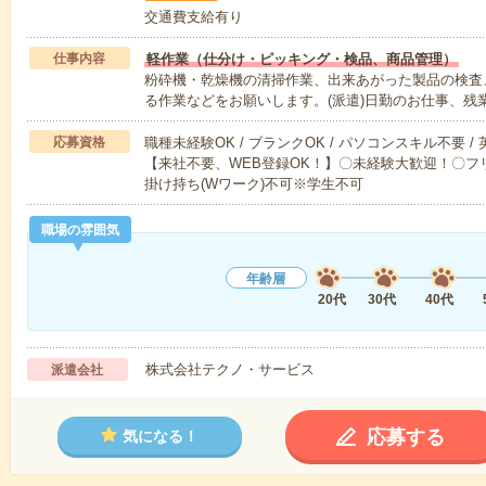
交通費支給有り
仕事内容
軽作業（仕分け・ピッキング・検品、商品管理）
粉砕機・乾燥機の清掃作業、出来あがった製品の検査
る作業などをお願いします。(派遣)日勤のお仕事、残
応募資格
職種未経験OK / ブランクOK / パソコンスキル不要 /
【来社不要、WEB登録OK！】〇未経験大歓迎！〇フリ
掛け持ち(Wワーク)不可※学生不可
職場の雰囲気
年齢層
20代
30代
40代
株式会社テクノ・サービス
派遣会社
応募する
気になる！