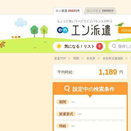
エン派遣
23221
件
エンバイト
28905
件
ちょうど良いワークライフバランスが叶う
関西版
気になる！リスト
0
保存し
派遣TOP
関西
奈良県
奈良県北葛城郡
,
1
1
8
9
平均時給:
円
設定中の検索条件
期間
---
派遣形式
---
時給
---