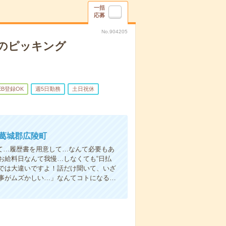
一括
応募
No.904205
のピッキング
EB登録OK
週5日勤務
土日祝休
北葛城郡広陵町
て…履歴書を用意して…なんて必要もあ
お給料日なんて我慢…しなくても“日払
い”では大違いですよ！話だけ聞いて、いざ
事がムズかしい…」なんてコトになる…