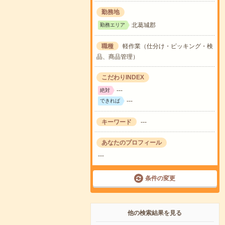
勤務地
北葛城郡
勤務エリア
職種
軽作業（仕分け・ピッキング・検
品、商品管理）
こだわりINDEX
---
絶対
---
できれば
キーワード
---
あなたのプロフィール
---
条件の変更
他の検索結果を見る