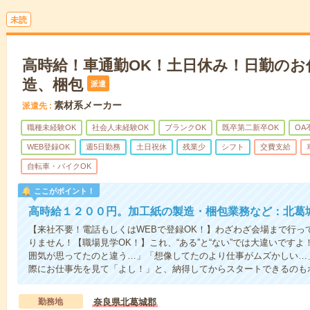
未読
高時給！車通勤OK！土日休み！日勤のお
造、梱包
派遣
素材系メーカー
派遣先
職種未経験OK
社会人未経験OK
ブランクOK
既卒第二新卒OK
OA
WEB登録OK
週5日勤務
土日祝休
残業少
シフト
交費支給
自転車・バイクOK
ここがポイント！
高時給１２００円。加工紙の製造・梱包業務など：北葛
【来社不要！電話もしくはWEBで登録OK！】わざわざ会場まで行っ
りません！【職場見学OK！】これ、“ある”と“ない”では大違いです
囲気が思ってたのと違う…」「想像してたのより仕事がムズかしい…
際にお仕事先を見て「よし！」と、納得してからスタートできるのも
勤務地
奈良県北葛城郡