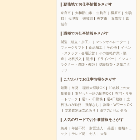
勤務地でお仕事情報をさがす
奈良市
大和郡山市
生駒市
橿原市
生駒
郡
天理市
磯城郡
香芝市
五條市
葛
城市
職種でお仕事情報をさがす
製造（組立・加工）
マシンオペレーター
フォークリフト
食品加工
その他
イベン
トスタッフ・会場設営
その他軽作業・製
造
材料投入
清掃
ドライバー
インスト
ラクター・講師・教師
試験監督・選挙スタ
ッフ
こだわりでお仕事情報をさがす
短期
単発
職種未経験OK
10名以上の大
量募集
友だちと一緒の応募OK
在宅・リモ
ートワーク
週2～3日勤務
週4日勤務
土
日祝のみ勤務
残業なし
副業・WワークOK
交通費別途支給あり
語学力が活かせる
人気のワードでお仕事情報をさがす
急募
年齢不問
財団法人
英語
書類チェ
ック
テレビ局
封入
大学