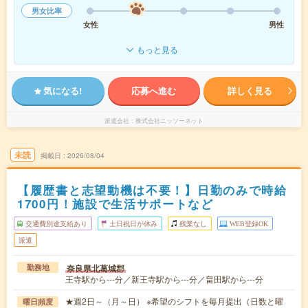
男女比率
女性
男性
もっと見る
気になる!
応募へ進む
詳しく見る
派遣会社
株式会社ニッソーネット
未読
掲載日
2026/08/04
【履歴書と志望動機は不要！】日勤のみで時給
1700円！施設で生活サポートなど
交通費別途支給あり
土日祝日が休み
残業なし
WEB登録OK
派遣
奈良県北葛城郡
勤務地
王寺駅から---分／新王寺駅から---分／畠田駅から---分
★週2日～（月～日） ※希望のシフトを毎月提出（日数と曜
曜日頻度