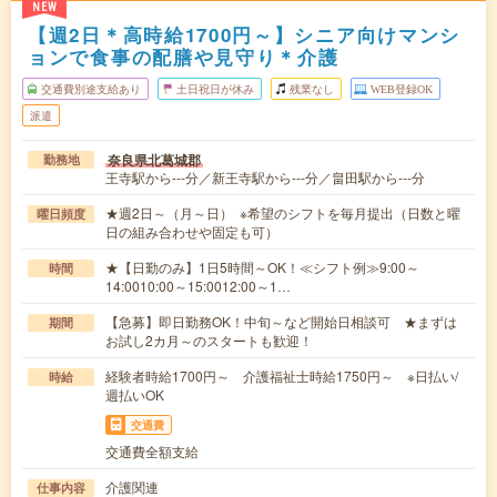
NEW
【週2日＊高時給1700円～】シニア向けマンシ
ョンで食事の配膳や見守り＊介護
交通費別途支給あり
土日祝日が休み
残業なし
WEB登録OK
派遣
奈良県北葛城郡
勤務地
王寺駅から---分／新王寺駅から---分／畠田駅から---分
★週2日～（月～日） ※希望のシフトを毎月提出（日数と曜
曜日頻度
日の組み合わせや固定も可）
★【日勤のみ】1日5時間～OK！≪シフト例≫9:00～
時間
14:0010:00～15:0012:00～1…
【急募】即日勤務OK！中旬～など開始日相談可 ★まずは
期間
お試し2カ月～のスタートも歓迎！
経験者時給1700円～ 介護福祉士時給1750円～ ※日払い/
時給
週払いOK
交通費
交通費全額支給
介護関連
仕事内容