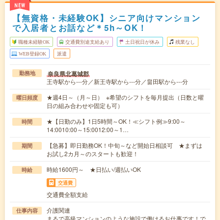
NEW
【無資格・未経験OK】シニア向けマンション
で入居者とお話など＊5h～OK！
職種未経験OK
交通費別途支給あり
土日祝日が休み
残業なし
WEB登録OK
派遣
奈良県北葛城郡
勤務地
王寺駅から---分／新王寺駅から---分／畠田駅から---分
★週4日～（月～日） ※希望のシフトを毎月提出（日数と曜
曜日頻度
日の組み合わせや固定も可）
★【日勤のみ】1日5時間～OK！≪シフト例≫9:00～
時間
14:0010:00～15:0012:00～1…
【急募】即日勤務OK！中旬～など開始日相談可 ★まずは
期間
お試し2カ月～のスタートも歓迎！
時給1600円～ ★日払い/週払いOK
時給
交通費
交通費全額支給
介護関連
仕事内容
まるで高級マンションのような施設で働けるお仕事です！で