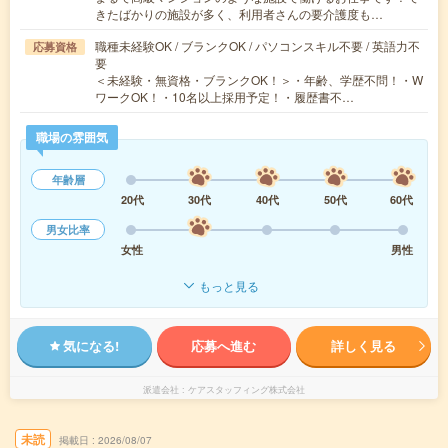
きたばかりの施設が多く、利用者さんの要介護度も…
職種未経験OK / ブランクOK / パソコンスキル不要 / 英語力不
応募資格
要
＜未経験・無資格・ブランクOK！＞・年齢、学歴不問！・W
ワークOK！・10名以上採用予定！・履歴書不…
職場の雰囲気
年齢層
20代
30代
40代
50代
60代
男女比率
女性
男性
もっと見る
気になる!
応募へ進む
詳しく見る
派遣会社
ケアスタッフィング株式会社
未読
掲載日
2026/08/07