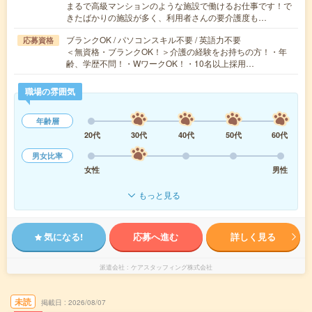
まるで高級マンションのような施設で働けるお仕事です！で
きたばかりの施設が多く、利用者さんの要介護度も…
ブランクOK / パソコンスキル不要 / 英語力不要
応募資格
＜無資格・ブランクOK！＞介護の経験をお持ちの方！・年
齢、学歴不問！・WワークOK！・10名以上採用…
職場の雰囲気
年齢層
20代
30代
40代
50代
60代
男女比率
女性
男性
もっと見る
気になる!
応募へ進む
詳しく見る
派遣会社
ケアスタッフィング株式会社
未読
掲載日
2026/08/07