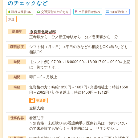
のチェックなど
職種未経験OK
交通費別途支給あり
土日祝日が休み
WEB登録OK
派遣
奈良県北葛城郡
勤務地
王寺駅から---分／新王寺駅から---分／畠田駅から---分
シフト制（月～日） ※平日のみなどの相談もOK ※週3なども
曜日頻度
相談OK
【シフト例】07:00～16:0009:00～18:0017:00～09:00※ 上記
時間
は一例です！そ…
即日～2ヶ月以上
期間
無資格の方：時給1350円～1687円 / 介護福祉士：時給1650
時給
円～2062円 / 初任者以上：時給1450円～1812円
交通費
全額支給
看護助手
仕事内容
＼無資格・未経験OKの看護助手／医療行為は一切行わない
ので未経験でも安心！▽具体的には…・リネンやシ…
職種未経験OK / ブランクOK / パソコンスキル不要 / 英語力不