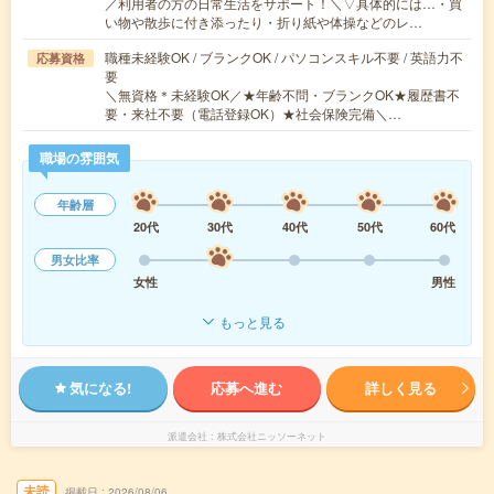
／利用者の方の日常生活をサポート！＼▽具体的には…・買
い物や散歩に付き添ったり・折り紙や体操などのレ…
職種未経験OK / ブランクOK / パソコンスキル不要 / 英語力不
応募資格
要
＼無資格＊未経験OK／★年齢不問・ブランクOK★履歴書不
要・来社不要（電話登録OK）★社会保険完備＼…
職場の雰囲気
年齢層
20代
30代
40代
50代
60代
男女比率
女性
男性
もっと見る
気になる!
応募へ進む
詳しく見る
派遣会社
株式会社ニッソーネット
未読
掲載日
2026/08/06