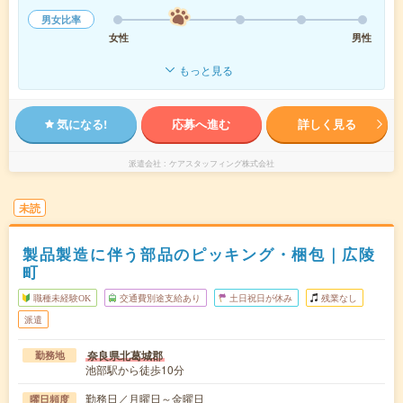
男女比率
女性
男性
もっと見る
気になる!
応募へ進む
詳しく見る
派遣会社
ケアスタッフィング株式会社
未読
製品製造に伴う部品のピッキング・梱包｜広陵
町
職種未経験OK
交通費別途支給あり
土日祝日が休み
残業なし
派遣
奈良県北葛城郡
勤務地
池部駅から徒歩10分
勤務日／月曜日～金曜日
曜日頻度