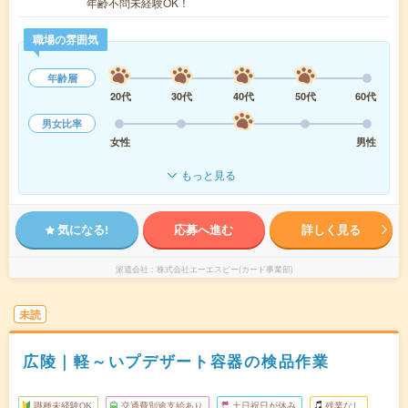
年齢不問未経験OK！
職場の雰囲気
年齢層
20代
30代
40代
50代
60代
男女比率
女性
男性
もっと見る
気になる!
応募へ進む
詳しく見る
派遣会社
株式会社エーエスピー(カード事業部)
未読
広陵｜軽～いプデザート容器の検品作業
職種未経験OK
交通費別途支給あり
土日祝日が休み
残業なし