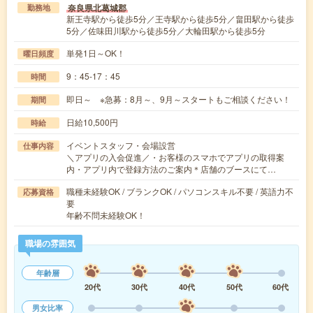
奈良県北葛城郡
勤務地
新王寺駅から徒歩5分／王寺駅から徒歩5分／畠田駅から徒歩
5分／佐味田川駅から徒歩5分／大輪田駅から徒歩5分
単発1日～OK！
曜日頻度
9：45-17：45
時間
即日～ ※急募：8月～、9月～スタートもご相談ください！
期間
日給10,500円
時給
イベントスタッフ・会場設営
仕事内容
＼アプリの入会促進／・お客様のスマホでアプリの取得案
内・アプリ内で登録方法のご案内＊店舗のブースにて…
職種未経験OK / ブランクOK / パソコンスキル不要 / 英語力不
応募資格
要
年齢不問未経験OK！
職場の雰囲気
年齢層
20代
30代
40代
50代
60代
男女比率