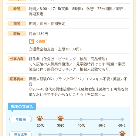
時間／8:00～17:15(実働 8時間) 休憩 75分期間／即日～
時間
長期安定
期間／即日～長期安定
期間
時給1180円
時給
交通費
交通費全額支給（上限13000円)
軽作業（仕分け・ピッキング・検品、商品管理）
仕事内容
＼＼広陵の人気案件復活／／見学随時行けます!!職種：製品
製造に伴う部品のピッキング、梱包未経験でも可…
職種未経験OK / ブランクOK / パソコンスキル不要 / 英語力不
応募資格
要
◇20～40歳代の男性活躍中◇未経験歓迎未経験でも可能な簡
単なお仕事です分からないことも丁寧に教え…
職場の雰囲気
年齢層
20代
30代
40代
50代
60代
男女比率