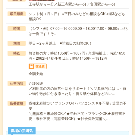
王寺駅から---分／新王寺駅から---分／畠田駅から---分
シフト制（月～日） ※平日のみなどの相談もOK ※週3なども
曜日頻度
相談OK
【シフト例】07:00～16:0009:00～18:0017:00～09:00※ 上記
時間
は一例です！そ…
即日～2ヶ月以上 ■開始日の相談OK！
期間
無資格の方：時給1350円～1687円 / 介護福祉士：時給1650
時給
円～2062円 / 初任者以上：時給1450円～1812円
交通費
全額支給
介護関連
仕事内容
／利用者の方の日常生活をサポート！＼▽具体的には…・買
い物や散歩に付き添ったり・折り紙や体操などのレ…
職種未経験OK / ブランクOK / パソコンスキル不要 / 英語力不
応募資格
要
＼無資格＊未経験OK／★年齢不問・ブランクOK★履歴書不
要・来社不要（電話登録OK）★社会保険完備＼…
職場の雰囲気