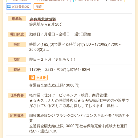
WEB登録OK
派遣
奈良県北葛城郡
勤務地
箸尾駅から徒歩20分
勤務日／月曜日～金曜日 週5日勤務
曜日頻度
時間／(1)(2)(3)で選べる時間♪(1)9:00～17:00(2)17:00～
時間
25:00(3)2…
即日～２ヶ月（更新あり！）
期間
1170円 22時～翌5時は時給1462円
時給
交通費
交通費全額支給(上限13000円)
軽作業（仕分け・ピッキング・検品、商品管理）
仕事内容
★☆★久しぶりの時間枠復活★☆★転職活動中の方や近場で
探されている方もご応募お待ちしております！職種…
職種未経験OK / ブランクOK / パソコンスキル不要 / 英語力不
応募資格
要
交通費全額支給(上限13000円)社会保険完備未経験大歓迎日
払い・週払いOK