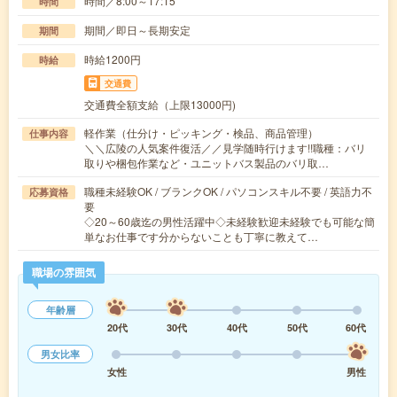
時間／8:00～17:15
時間
期間／即日～長期安定
期間
時給1200円
時給
交通費
交通費全額支給（上限13000円)
軽作業（仕分け・ピッキング・検品、商品管理）
仕事内容
＼＼広陵の人気案件復活／／見学随時行けます!!職種：バリ
取りや梱包作業など・ユニットバス製品のバリ取…
職種未経験OK / ブランクOK / パソコンスキル不要 / 英語力不
応募資格
要
◇20～60歳迄の男性活躍中◇未経験歓迎未経験でも可能な簡
単なお仕事です分からないことも丁寧に教えて…
職場の雰囲気
年齢層
20代
30代
40代
50代
60代
男女比率
女性
男性