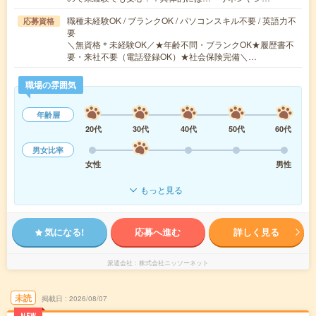
職種未経験OK / ブランクOK / パソコンスキル不要 / 英語力不
応募資格
要
＼無資格＊未経験OK／★年齢不問・ブランクOK★履歴書不
要・来社不要（電話登録OK）★社会保険完備＼…
職場の雰囲気
年齢層
20代
30代
40代
50代
60代
男女比率
女性
男性
もっと見る
気になる!
応募へ進む
詳しく見る
派遣会社
株式会社ニッソーネット
未読
掲載日
2026/08/07