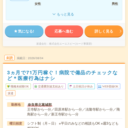
女性
男性
もっと見る
気になる!
応募へ進む
詳しく見る
派遣会社
株式会社エーエスピー(カード事業部)
未読
掲載日
2026/08/04
3ヵ月で71万円稼ぐ！病院で備品のチェックな
ど＊医療行為はナシ
職種未経験OK
交通費別途支給あり
土日祝日が休み
WEB登録OK
派遣
奈良県北葛城郡
勤務地
王寺駅から---分／田原本駅から---分／法隆寺駅から---分／飛
鳥駅から---分／新王寺駅から---分
シフト制（月～日） ※平日のみなどの相談もOK ※週3なども
曜日頻度
相談OK