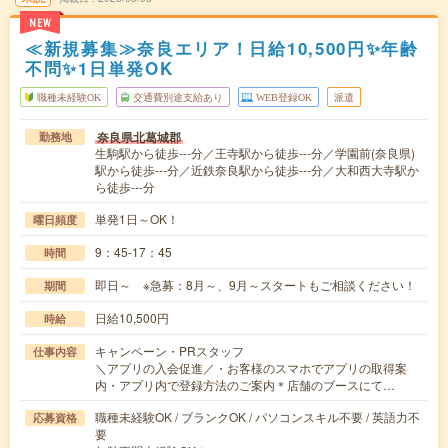
NEW
≪新規募集≫奈良エリア！日給10,500円✨年齢
不問✨1日単発OK
職種未経験OK
交通費別途支給あり
WEB登録OK
派遣
奈良県北葛城郡
勤務地
生駒駅から徒歩---分／王寺駅から徒歩---分／学園前(奈良県)
駅から徒歩---分／近鉄奈良駅から徒歩---分／大和西大寺駅か
ら徒歩---分
単発1日～OK！
曜日頻度
9：45-17：45
時間
即日～ ※急募：8月～、9月～スタートもご相談ください！
期間
日給10,500円
時給
キャンペーン・PRスタッフ
仕事内容
＼アプリの入会促進／・お客様のスマホでアプリの取得案
内・アプリ内で登録方法のご案内＊店舗のブースにて…
職種未経験OK / ブランクOK / パソコンスキル不要 / 英語力不
応募資格
要