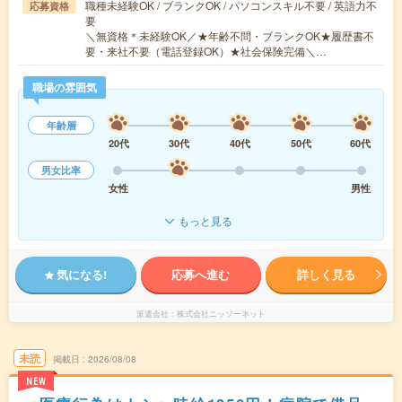
職種未経験OK / ブランクOK / パソコンスキル不要 / 英語力不
応募資格
要
＼無資格＊未経験OK／★年齢不問・ブランクOK★履歴書不
要・来社不要（電話登録OK）★社会保険完備＼…
職場の雰囲気
年齢層
20代
30代
40代
50代
60代
男女比率
女性
男性
もっと見る
気になる!
応募へ進む
詳しく見る
派遣会社
株式会社ニッソーネット
未読
掲載日
2026/08/08
NEW