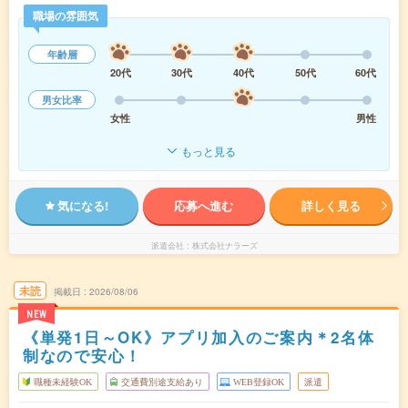
職場の雰囲気
年齢層
20代
30代
40代
50代
60代
男女比率
女性
男性
もっと見る
気になる!
応募へ進む
詳しく見る
派遣会社
株式会社ナラーズ
未読
掲載日
2026/08/06
NEW
《単発1日～OK》アプリ加入のご案内＊2名体
制なので安心！
職種未経験OK
交通費別途支給あり
WEB登録OK
派遣