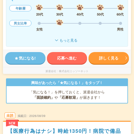
年齢層
20代
30代
40代
50代
60代
男女比率
女性
男性
もっと見る
気になる!
応募へ進む
詳しく見る
派遣会社
株式会社ニッソーネット
興味があったら「★気になる！」をタップ！
「気になる！」を押しておくと、派遣会社から
「面談確約」
や
「応募歓迎」
が届きます！
未読
掲載日
2026/08/09
NEW
【医療行為はナシ】時給1350円！病院で備品