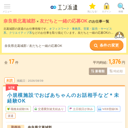
メニュー
気になる!
ログイン
検索
奈良県北葛城郡
×
友だちと一緒の応募OK
のお仕事一覧
北葛城郡の派遣のお仕事情報です。
オフィスワーク・事務系
、
営業・販売・サービス
系
、
クリエイティブ系
などのお仕事を取り揃えています。友だちと一緒の応募OKの条
件の他に、
交通費別途支給あり
、
職種未経験OK
、
残業なし
などのこだわり条件も取り
揃えています。
条件の変更
奈良県北葛城郡 / 友だちと一緒の応募OK
17
1,376
全
件
平均時給:
円
時給順
新着順
未読
掲載日
2026/08/09
NEW
小規模施設でおばあちゃんのお話相手など＊未
経験OK
職種未経験OK
交通費別途支給あり
土日祝日が休み
WEB登録OK
派遣
奈良県北葛城郡
勤務地