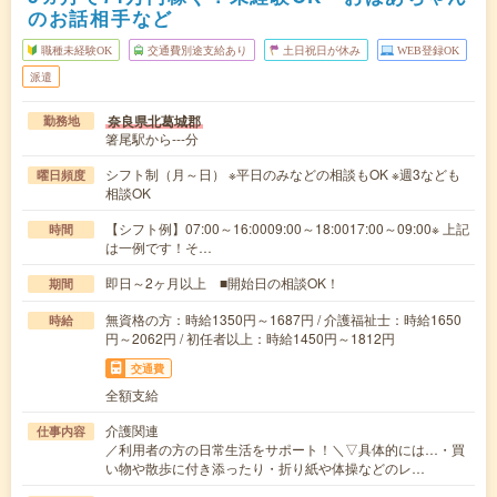
のお話相手など
職種未経験OK
交通費別途支給あり
土日祝日が休み
WEB登録OK
派遣
奈良県北葛城郡
勤務地
箸尾駅から---分
シフト制（月～日） ※平日のみなどの相談もOK ※週3なども
曜日頻度
相談OK
【シフト例】07:00～16:0009:00～18:0017:00～09:00※ 上記
時間
は一例です！そ…
即日～2ヶ月以上 ■開始日の相談OK！
期間
無資格の方：時給1350円～1687円 / 介護福祉士：時給1650
時給
円～2062円 / 初任者以上：時給1450円～1812円
交通費
全額支給
介護関連
仕事内容
／利用者の方の日常生活をサポート！＼▽具体的には…・買
い物や散歩に付き添ったり・折り紙や体操などのレ…