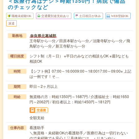
＜医療行為はナシ＞時給1350円！病院で備品
のチェックなど
職種未経験OK
交通費別途支給あり
土日祝日が休み
WEB登録OK
派遣
奈良県北葛城郡
勤務地
王寺駅から---分／田原本駅から---分／法隆寺駅から---分／飛
鳥駅から---分／新王寺駅から---分
シフト制（月～日） ※平日のみなどの相談もOK ※週3なども
曜日頻度
相談OK
【シフト例】07:00～16:0009:00～18:0017:00～09:00※ 上記
時間
は一例です！そ…
即日～2ヶ月以上
期間
無資格の方：時給1350円～1687円 / 介護福祉士：時給1650
時給
円～2062円 / 初任者以上：時給1450円～1812円
交通費
全額支給
看護助手
仕事内容
＼無資格・未経験OKの看護助手／医療行為は一切行わない
ので未経験でも安心！▽具体的には…・リネンやシ…