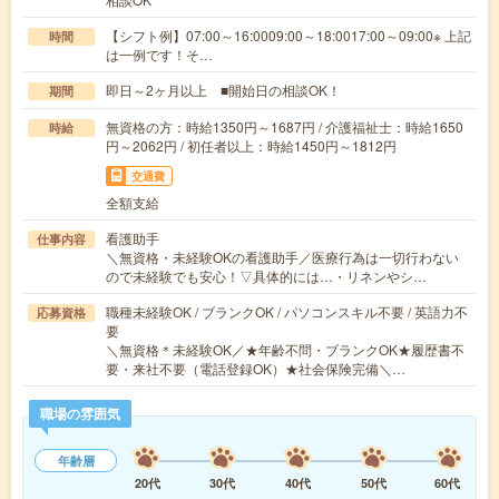
【シフト例】07:00～16:0009:00～18:0017:00～09:00※ 上記
時間
は一例です！そ…
即日～2ヶ月以上 ■開始日の相談OK！
期間
無資格の方：時給1350円～1687円 / 介護福祉士：時給1650
時給
円～2062円 / 初任者以上：時給1450円～1812円
交通費
全額支給
看護助手
仕事内容
＼無資格・未経験OKの看護助手／医療行為は一切行わない
ので未経験でも安心！▽具体的には…・リネンやシ…
職種未経験OK / ブランクOK / パソコンスキル不要 / 英語力不
応募資格
要
＼無資格＊未経験OK／★年齢不問・ブランクOK★履歴書不
要・来社不要（電話登録OK）★社会保険完備＼…
職場の雰囲気
年齢層
20代
30代
40代
50代
60代