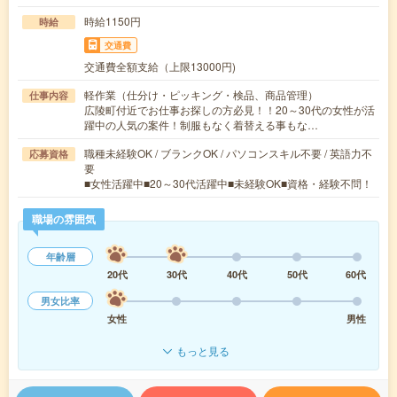
時給1150円
時給
交通費
交通費全額支給（上限13000円)
軽作業（仕分け・ピッキング・検品、商品管理）
仕事内容
広陵町付近でお仕事お探しの方必見！！20～30代の女性が活
躍中の人気の案件！制服もなく着替える事もな…
職種未経験OK / ブランクOK / パソコンスキル不要 / 英語力不
応募資格
要
■女性活躍中■20～30代活躍中■未経験OK■資格・経験不問！
職場の雰囲気
年齢層
20代
30代
40代
50代
60代
男女比率
女性
男性
もっと見る