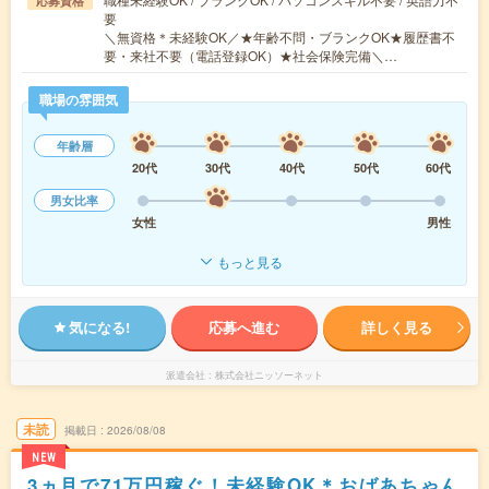
応募資格
要
＼無資格＊未経験OK／★年齢不問・ブランクOK★履歴書不
要・来社不要（電話登録OK）★社会保険完備＼…
職場の雰囲気
年齢層
20代
30代
40代
50代
60代
男女比率
女性
男性
もっと見る
気になる!
応募へ進む
詳しく見る
派遣会社
株式会社ニッソーネット
未読
掲載日
2026/08/08
NEW
3ヵ月で71万円稼ぐ！未経験OK＊おばあちゃん