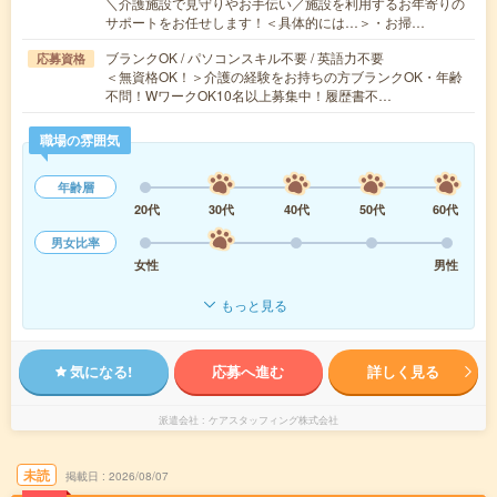
＼介護施設で見守りやお手伝い／施設を利用するお年寄りの
サポートをお任せします！＜具体的には…＞・お掃…
ブランクOK / パソコンスキル不要 / 英語力不要
応募資格
＜無資格OK！＞介護の経験をお持ちの方ブランクOK・年齢
不問！WワークOK10名以上募集中！履歴書不…
職場の雰囲気
年齢層
20代
30代
40代
50代
60代
男女比率
女性
男性
もっと見る
気になる!
応募へ進む
詳しく見る
派遣会社
ケアスタッフィング株式会社
未読
掲載日
2026/08/07