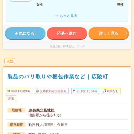
女性
男性
もっと見る
気になる!
応募へ進む
詳しく見る
派遣会社
株式会社ナラーズ
未読
製品のバリ取りや梱包作業など｜広陵町
職種未経験OK
交通費別途支給あり
土日祝日が休み
残業なし
派遣
奈良県北葛城郡
勤務地
池部駅から徒歩10分
勤務日／月曜日～金曜日
曜日頻度