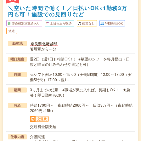
NEW
＼空いた時間で働く！／日払いOK×1勤務3万
円も可！施設での見回りなど
交通費別途支給あり
土日祝日が休み
残業なし
WEB登録OK
派遣
奈良県北葛城郡
勤務地
箸尾駅から---分
週2日（週1日も相談OK！） ※希望のシフトを毎月提出（日
曜日頻度
数と曜日の組み合わせや固定も可）
≪シフト例≫10:00～15:00（実働5時間）12:00～17:00（実
時間
働5時間）17:00～翌1…
3ヵ月までの短期 ※職場が気に入れば、長期もOK！ ★急
期間
募！即日勤務もOK！
時給1700円～ 夜勤時給2060円～ 日収3万円～（夜勤時給
時給
2060円×15h）
交通費
交通費全額支給
介護関連
仕事内容