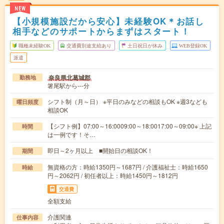
NEW
【小規模施設だから安心】未経験OK＊お話し
相手などのサポートからまずはスタート！
職種未経験OK
交通費別途支給あり
土日祝日が休み
WEB登録OK
派遣
奈良県北葛城郡
勤務地
箸尾駅から---分
シフト制（月～日） ※平日のみなどの相談もOK ※週3なども
曜日頻度
相談OK
【シフト例】07:00～16:0009:00～18:0017:00～09:00※ 上記
時間
は一例です！そ…
即日～2ヶ月以上 ■開始日の相談OK！
期間
無資格の方：時給1350円～1687円 / 介護福祉士：時給1650
時給
円～2062円 / 初任者以上：時給1450円～1812円
交通費
全額支給
介護関連
仕事内容