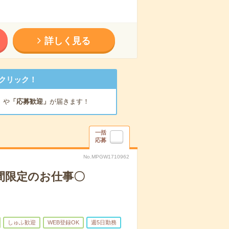
詳しく見る
クリック！
」
や
「応募歓迎」
が届きます！
一括
応募
No.MPGW1710962
間限定のお仕事〇
しゅふ歓迎
WEB登録OK
週5日勤務