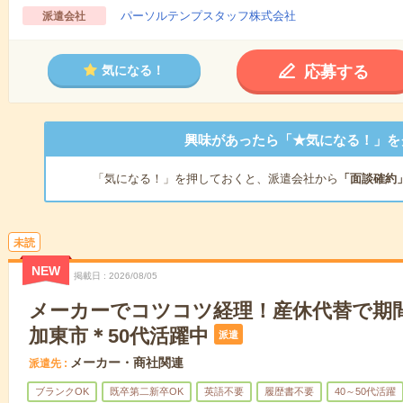
パーソルテンプスタッフ株式会社
派遣会社
応募する
気になる！
興味があったら「★気になる！」を
「気になる！」を押しておくと、派遣会社から
「面談確約
未読
NEW
掲載日
2026/08/05
メーカーでコツコツ経理！産休代替で期
加東市＊50代活躍中
派遣
メーカー・商社関連
派遣先
ブランクOK
既卒第二新卒OK
英語不要
履歴書不要
40～50代活躍