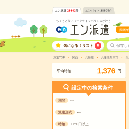
エン派遣
23642
件
エンバイト
28905
件
ちょうど良いワークライフバランスが叶う
関西版
気になる！リスト
0
保存し
派遣TOP
関西
兵庫県
兵庫県加東市
兵
,
1
3
7
6
平均時給:
円
設定中の検索条件
期間
---
派遣形式
---
時給
1150円以上