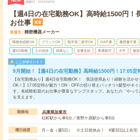
NEW
掲載日
2026/08/06
【週4日の在宅勤務OK】高時給1500円
お仕事
派遣
精密機器メーカー
派遣先
職種未経験OK
ブランクOK
既卒第二新卒OK
OA不要
履歴書不要
週5日勤務
土日祝休
残業なし
交費支給
車通勤可
大手
服装
ここがポイント！
9月開始！【週4日の在宅勤務】高時給1500円！17:05
【在宅勤務あり】週4日在宅勤務OK！ 英語使用あり！経験を活かせ
OK！】17:05定時が魅力！ON・OFFの切り替えバッチリ○髪型や
す。未経験歓迎のお仕事が豊富なテンプスタッフ。あなたの「やって
を支えます。
勤務地
兵庫県加東市
社町駅から車6分／青野ケ原駅から車6分
曜日頻度
月～金（週5日） ※土日祝休み！ #週3日以上在宅