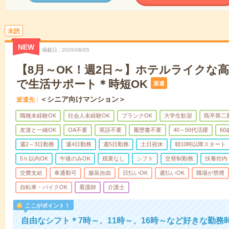
未読
NEW
掲載日
2026/08/05
【8月～OK！週2日～】ホテルライクな
で生活サポート＊時短OK
派遣
＜シニア向けマンション＞
派遣先
職種未経験OK
社会人未経験OK
ブランクOK
大学生歓迎
既卒第二
友達と一緒OK
OA不要
英語不要
履歴書不要
40～50代活躍
6
週2～3日勤務
週4日勤務
週5日勤務
土日祝休
朝10時以降スタート
5ｈ以内OK
午後のみOK
残業なし
シフト
交替制勤務
扶養控内
交費支給
車通勤可
服装自由
日払いOK
週払いOK
職場が禁煙
自転車・バイクOK
看護師
介護士
ここがポイント！
自由なシフト＊7時～、11時～、16時～など好きな勤務