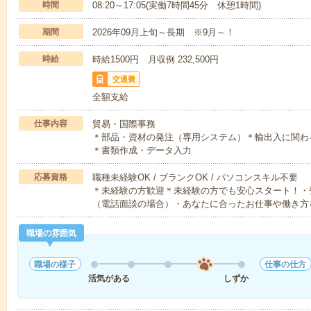
時間
08:20～17:05(実働7時間45分 休憩1時間)
期間
2026年09月上旬～長期 ※9月～！
時給
時給1500円 月収例 232,500円
交通費
全額支給
仕事内容
貿易・国際事務
＊部品・資材の発注（専用システム）＊輸出入に関わ
＊書類作成・データ入力
応募資格
職種未経験OK / ブランクOK / パソコンスキル不要
＊未経験の方歓迎＊未経験の方でも安心スタート！・
（電話面談の場合）・あなたに合ったお仕事や働き方
職場の雰囲気
職場の様子
仕事の仕方
活気がある
しずか