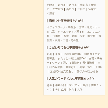
尼崎市
姫路市
西宮市
明石市
伊丹
市
加古川市
高砂市
三田市
宝塚市
小野市
職種でお仕事情報をさがす
オフィスワーク・事務系
営業・販売・サー
ビス系
クリエイティブ系
IT・エンジニア
系
技術系
医療・介護・福祉・教育系
軽
作業・物流・工場・その他
こだわりでお仕事情報をさがす
短期
単発
職種未経験OK
10名以上の大
量募集
友だちと一緒の応募OK
在宅・リモ
ートワーク
週2～3日勤務
週4日勤務
土
日祝のみ勤務
残業なし
副業・WワークOK
交通費別途支給あり
語学力が活かせる
人気のワードでお仕事情報をさがす
急募
年齢不問
財団法人
英語
書類チェ
ック
テレビ局
封入
大学