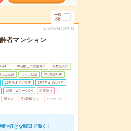
一括
応募
No.MNPWW829673-48
高齢者マンション
新卒OK
10名以上の大量募集
複数名募集
0歳以上活躍
しゅふ歓迎
WEB登録OK
16時前までの仕事
17時前までの仕事
副業・WワークOK
医療福祉
派遣多
電話対応なし
ルーティン
時間×好きな曜日で働く！