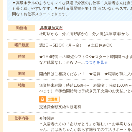
▼高級ホテルのようなキレイな職場で介護のお仕事！入居者さんは自
も長く続けやすいです。▼来社＆履歴書不要！自宅にいながらスマホ
間なくお仕事スタートできます。
勤務地
兵庫県加東市
社町駅から---分／滝野駅から---分／滝(兵庫県)駅から--
曜日頻度
週2日～5日OK（月～金） ★土日休みOK
時間
★1日4時間～の時短シフトOK★スタート時間選べます！7:00～1
など残業なし！※Wワー…
つづきを見る
期間
開始日はご相談ください！ ★急募 ★職場が気に入
時給
無資格未経験：時給1350円～ 経験者：時給1500
べます）※稼働開始時は手続き完了次第のお支払いと
交通費
交通費全額支給※規定有
仕事内容
介護関連
＊入居者の方の「ありがとう」が嬉しい＊お年寄りを
ゃん、おばあちゃんが暮らす施設での生活サポートを