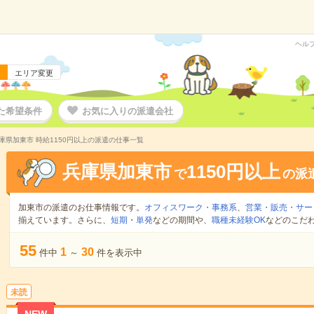
ヘル
エリア変更
た希望条件
お気に入りの派遣会社
庫県加東市 時給1150円以上の派遣の仕事一覧
兵庫県加東市
1150円以上
で
の派
加東市の派遣のお仕事情報です。
オフィスワーク・事務系
、
営業・販売・サー
揃えています。さらに、
短期
・
単発
などの期間や、
職種未経験OK
などのこだ
55
1
30
件中
～
件を表示中
未読