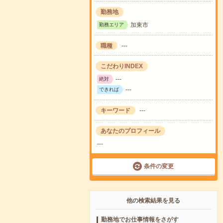
勤務地
加東市
勤務エリア
職種
---
こだわりINDEX
---
絶対
---
できれば
キーワード
---
あなたのプロフィール
---
条件の変更
他の検索結果を見る
勤務地でお仕事情報をさがす