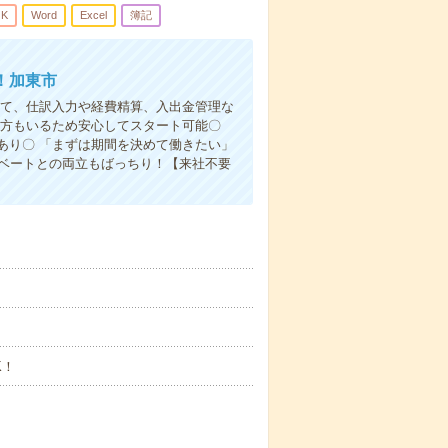
K
Word
Excel
簿記
！加東市
にて、仕訳入力や経費精算、入出金管理な
の方もいるため安心してスタート可能〇
あり〇 「まずは期間を決めて働きたい」
イベートとの両立もばっちり！【来社不要
K！