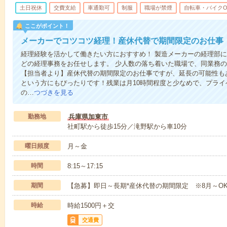
土日祝休
交費支給
車通勤可
制服
職場が禁煙
自転車・バイクO
ここがポイント！
メーカーでコツコツ経理！産休代替で期間限定のお仕事
経理経験を活かして働きたい方におすすめ！ 製造メーカーの経理部
どの経理事務をお任せします。 少人数の落ち着いた職場で、同業務
【担当者より】産休代替の期間限定のお仕事ですが、延長の可能性も
という方にもぴったりです！残業は月10時間程度と少なめで、プラ
の…
つづきを見る
勤務地
兵庫県加東市
社町駅から徒歩15分／滝野駅から車10分
曜日頻度
月～金
時間
8:15～17:15
期間
【急募】即日～長期*産休代替の期間限定 ※8月～O
時給
時給1500円＋交
交通費