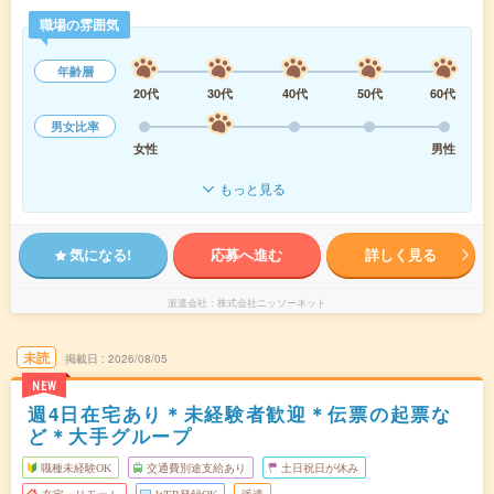
職場の雰囲気
年齢層
20代
30代
40代
50代
60代
男女比率
女性
男性
もっと見る
気になる!
応募へ進む
詳しく見る
派遣会社
株式会社ニッソーネット
未読
掲載日
2026/08/05
NEW
週4日在宅あり＊未経験者歓迎＊伝票の起票な
ど＊大手グループ
職種未経験OK
交通費別途支給あり
土日祝日が休み