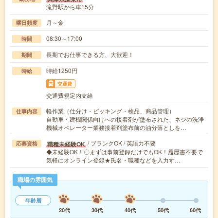
滝野駅から車15分
月～金
曜日頻度
08:30～17:00
時間
長期でお仕事できる方、大歓迎！
期間
時給1250円
時給
交通費
交通費規定内支給
軽作業（仕分け・ピッキング・検品、商品管理）
仕事内容
自動車・建機関係向けへの接着剤が塗布された、ネジの洗浄
機械オペレーター業務接着剤塗布前の油分落としを…
/ ブランクOK / 英語力不要
職種未経験OK
応募資格
◆未経験OK！〇まずは事前登録だけでもOK！履歴書不要で
気軽にオンライン登録★氏名・職種などを入力す…
職場の雰囲気
年齢層
20代
30代
40代
50代
60代