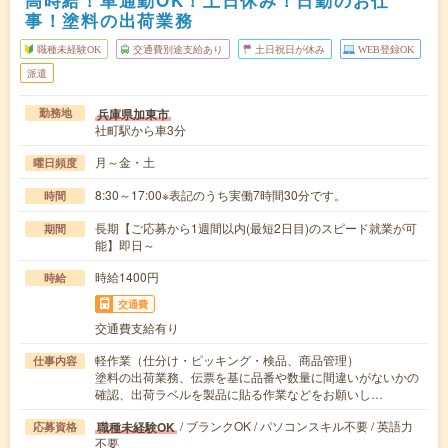
高時給！車通勤OK！土日休み！日勤のお仕
事！塗料の出荷業務
職種未経験OK
交通費別途支給あり
土日祝日が休み
WEB登録OK
派遣
兵庫県加東市
勤務地
社町駅から車3分
月～金・土
曜日頻度
8:30～17:00※表記のうち実働7時間30分です。
時間
長期【ご応募から1週間以内(最短2日目)のスピード就業が可
期間
能】即日～
時給1400円
時給
交通費
交通費支給有り
軽作業（仕分け・ピッキング・検品、商品管理）
仕事内容
塗料の出荷業務、伝票を基に品番や数量に間違いがないかの
確認、出荷ラベルを製品に貼る作業などをお願いし…
/ ブランクOK / パソコンスキル不要 / 英語力
職種未経験OK
応募資格
不要