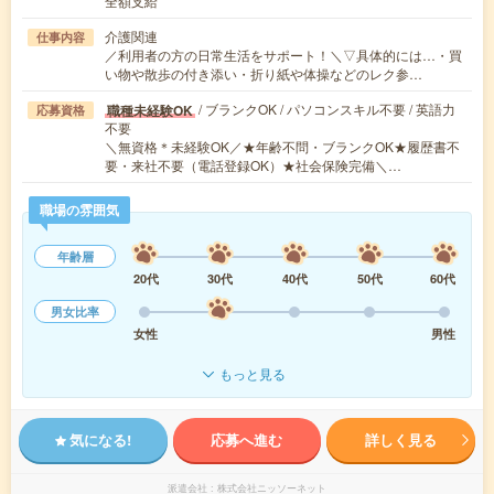
全額支給
介護関連
仕事内容
／利用者の方の日常生活をサポート！＼▽具体的には…・買
い物や散歩の付き添い・折り紙や体操などのレク参…
/ ブランクOK / パソコンスキル不要 / 英語力
職種未経験OK
応募資格
不要
＼無資格＊未経験OK／★年齢不問・ブランクOK★履歴書不
要・来社不要（電話登録OK）★社会保険完備＼…
職場の雰囲気
年齢層
20代
30代
40代
50代
60代
男女比率
女性
男性
もっと見る
気になる!
応募へ進む
詳しく見る
派遣会社
株式会社ニッソーネット