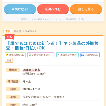
気になる!
応募へ進む
詳しく見る
派遣会社
株式会社綜合キャリアオプション 製造事業部（全国）
未読
掲載日
2026/08/05
NEW
【誰でもはじめは初心者！】ネジ製品の外観検
査・梱包/日払いOK
職種未経験OK
交通費別途支給あり
土日祝日が休み
WEB登録OK
派遣
兵庫県加東市
勤務地
滝野駅から車15分
月～金
曜日頻度
08:30～17:00
時間
長期でお仕事できる方、大歓迎！
期間
時給1250円
時給