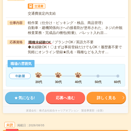
交通費
交通費規定内支給
軽作業（仕分け・ピッキング・検品、商品管理）
仕事内容
自動車・建機関係向けへの接着剤が塗布された、ネジの外観
検査業務・完成品の梱包(軽量)、パレット入れ目…
/ ブランクOK / 英語力不要
職種未経験OK
応募資格
◆未経験OK！〇まずは事前登録だけでもOK！履歴書不要で
気軽にオンライン登録★氏名・職種などを入力す…
職場の雰囲気
年齢層
20代
30代
40代
50代
60代
気になる!
応募へ進む
詳しく見る
派遣会社
株式会社綜合キャリアオプション 製造事業部（全国）
未読
掲載日
2026/08/05