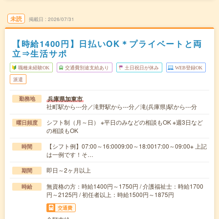
未読
掲載日
2026/07/31
【時給1400円】日払いOK＊プライベートと両
立⇒生活サポ
職種未経験OK
交通費別途支給あり
土日祝日が休み
WEB登録OK
派遣
兵庫県加東市
勤務地
社町駅から---分／滝野駅から---分／滝(兵庫県)駅から---分
シフト制（月～日） ※平日のみなどの相談もOK ※週3日など
曜日頻度
の相談もOK
【シフト例】07:00～16:0009:00～18:0017:00～09:00※ 上記
時間
は一例です！そ…
即日～2ヶ月以上
期間
無資格の方：時給1400円～1750円 / 介護福祉士：時給1700
時給
円～2125円 / 初任者以上：時給1500円～1875円
交通費