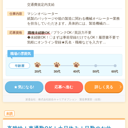
交通費規定内支給
マシンオペレーター
仕事内容
紙製のパッケージや箱の製造に関わる機械オペレーター業務
を担当していただきます。具体的には、製造機械の…
/ ブランクOK / 英語力不要
職種未経験OK
応募資格
◆未経験OK！〇まずは事前登録だけでもOK！履歴書不要で
気軽にオンライン登録★氏名・職種などを入力す…
職場の雰囲気
年齢層
20代
30代
40代
50代
60代
気になる!
応募へ進む
詳しく見る
派遣会社
株式会社綜合キャリアオプション 製造事業部（全国）
未読