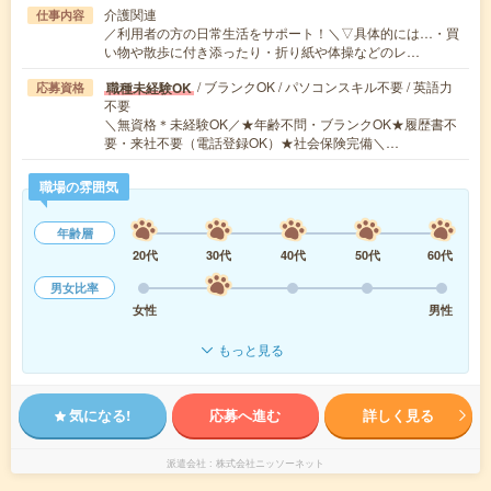
介護関連
仕事内容
／利用者の方の日常生活をサポート！＼▽具体的には…・買
い物や散歩に付き添ったり・折り紙や体操などのレ…
/ ブランクOK / パソコンスキル不要 / 英語力
職種未経験OK
応募資格
不要
＼無資格＊未経験OK／★年齢不問・ブランクOK★履歴書不
要・来社不要（電話登録OK）★社会保険完備＼…
職場の雰囲気
年齢層
20代
30代
40代
50代
60代
男女比率
女性
男性
もっと見る
気になる!
応募へ進む
詳しく見る
派遣会社
株式会社ニッソーネット