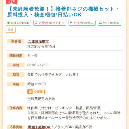
NEW
【未経験者歓迎！】接着剤ネジの機械セット・
原料投入・検査梱包/日払いOK
職種未経験OK
交通費別途支給あり
土日祝日が休み
WEB登録OK
派遣
兵庫県加東市
勤務地
滝野駅から車15分
月～金
曜日頻度
08:30～17:00
時間
長期でお仕事できる方、大歓迎！
期間
時給1250円
時給
交通費
交通費規定内支給
軽作業（仕分け・ピッキング・検品、商品管理）
仕事内容
自動車・建機関係向けへの接着剤が塗布された、ネジの製造
を行う機械オペレーター業務洗浄済みのネジやボル…
/ ブランクOK / 英語力不要
職種未経験OK
応募資格