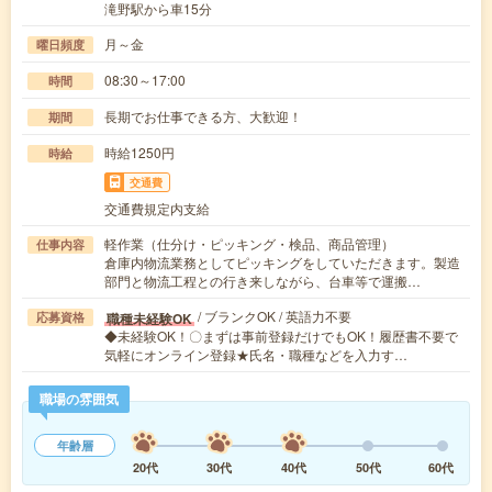
滝野駅から車15分
月～金
曜日頻度
08:30～17:00
時間
長期でお仕事できる方、大歓迎！
期間
時給1250円
時給
交通費
交通費規定内支給
軽作業（仕分け・ピッキング・検品、商品管理）
仕事内容
倉庫内物流業務としてピッキングをしていただきます。製造
部門と物流工程との行き来しながら、台車等で運搬…
/ ブランクOK / 英語力不要
職種未経験OK
応募資格
◆未経験OK！〇まずは事前登録だけでもOK！履歴書不要で
気軽にオンライン登録★氏名・職種などを入力す…
職場の雰囲気
年齢層
20代
30代
40代
50代
60代