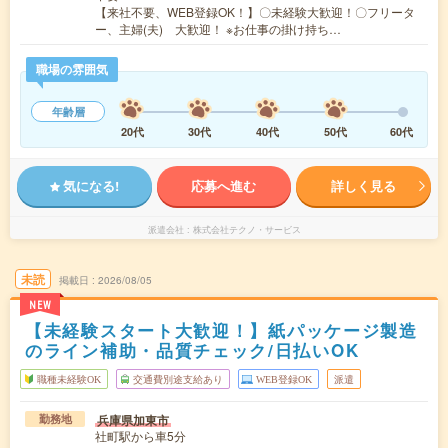
【来社不要、WEB登録OK！】〇未経験大歓迎！〇フリータ
ー、主婦(夫) 大歓迎！ ※お仕事の掛け持ち…
職場の雰囲気
年齢層
20代
30代
40代
50代
60代
気になる!
応募へ進む
詳しく見る
派遣会社
株式会社テクノ・サービス
未読
掲載日
2026/08/05
NEW
【未経験スタート大歓迎！】紙パッケージ製造
のライン補助・品質チェック/日払いOK
職種未経験OK
交通費別途支給あり
WEB登録OK
派遣
兵庫県加東市
勤務地
社町駅から車5分