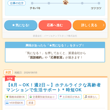
仕事の仕方
テキパキ
コツコツ
気になる!
応募へ進む
詳しく見る
派遣会社
パーソルテンプスタッフ株式会社
興味があったら「★気になる！」をタップ！
「気になる！」を押しておくと、派遣会社から
「面談確約」
や
「応募歓迎」
が届きます！
未読
掲載日
2026/08/05
NEW
【8月～OK！週2日～】ホテルライクな高齢者
マンションで生活サポート＊時短OK
職種未経験OK
交通費別途支給あり
土日祝日が休み
残業なし
WEB登録OK
派遣