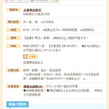
在宅・リモート
WEB登録OK
派遣
兵庫県加東市
勤務地
社町駅から徒歩13分
月～金・祝 ※土日休み
曜日頻度
8:15～17:15 ※残業は月10～20時間程度。※休憩60分。
時間
【急募】即日～長期 ※開始日はご相談可能です！
期間
時給1350円＋交 【月収例】281,812円～ ■給与の前払い
時給
が可能な速払いサービスあり
交通費
交通費支給あり
経理・財務・会計・英文経理
仕事内容
＊伝票の起票・仕分け＊月次・年次決算対応＊小口現金管
理・出納帳作成＊Excelでのデータ抽出など ※…
/ ブランクOK / 英語力不要
職種未経験OK
応募資格
◆未経験者歓迎！◆簿記3級以上をお持ちの方歓迎。 #初め
ての派遣歓迎
職場の雰囲気