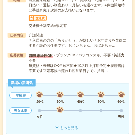
日払い／週払い制度あり（月払いも選べます）※稼働開始時
は手続き完了次第のお支払いとなります。
交通費
交通費全額支給※規定有
介護関連
仕事内容
＊入居者の方の「ありがとう」が嬉しい＊お年寄りを笑顔に
する介護のお仕事です。おじいちゃん、おばあちゃ…
/ ブランクOK / パソコンスキル不要 / 英語力
職種未経験OK
応募資格
不要
無資格・未経験OK年齢不問★10名以上採用予定★履歴書は
不要です▽応募後の流れ1)翌営業日までに担当…
職場の雰囲気
年齢層
20代
30代
40代
50代
60代
男女比率
女性
男性
もっと見る