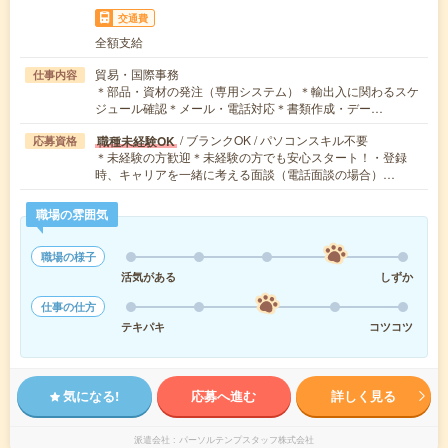
交通費
全額支給
貿易・国際事務
仕事内容
＊部品・資材の発注（専用システム）＊輸出入に関わるスケ
ジュール確認＊メール・電話対応＊書類作成・デー…
/ ブランクOK / パソコンスキル不要
職種未経験OK
応募資格
＊未経験の方歓迎＊未経験の方でも安心スタート！・登録
時、キャリアを一緒に考える面談（電話面談の場合）…
職場の雰囲気
職場の様子
活気がある
しずか
仕事の仕方
テキパキ
コツコツ
気になる!
応募へ進む
詳しく見る
派遣会社
パーソルテンプスタッフ株式会社