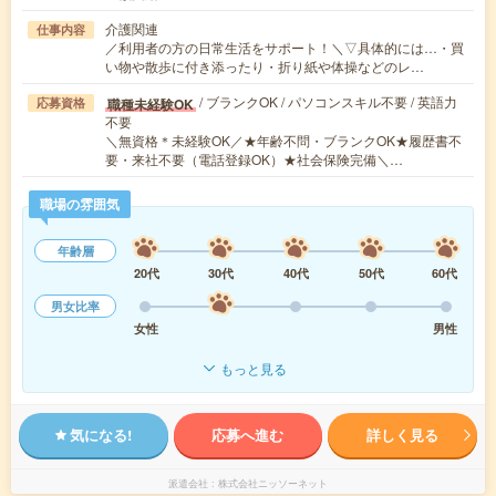
介護関連
仕事内容
／利用者の方の日常生活をサポート！＼▽具体的には…・買
い物や散歩に付き添ったり・折り紙や体操などのレ…
/ ブランクOK / パソコンスキル不要 / 英語力
職種未経験OK
応募資格
不要
＼無資格＊未経験OK／★年齢不問・ブランクOK★履歴書不
要・来社不要（電話登録OK）★社会保険完備＼…
職場の雰囲気
年齢層
20代
30代
40代
50代
60代
男女比率
女性
男性
もっと見る
気になる!
応募へ進む
詳しく見る
派遣会社
株式会社ニッソーネット