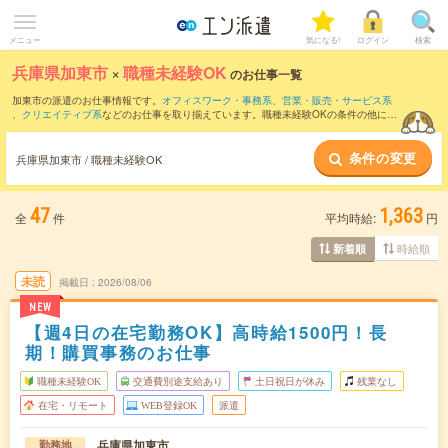
メニュー
気になる!
ログイン
検索
兵庫県加東市
×
職種未経験OK
のお仕事一覧
加東市の派遣のお仕事情報です。
オフィスワーク・事務系
、
営業・販売・サービス系
、
クリエイティブ系
などのお仕事を取り揃えています。職種未経験OKの条件の他に、
交通費別途支給あり
、
友だちと一緒の応募OK
、
週4日勤務
などのこだわり条件も取り
揃えています。
条件の変更
兵庫県加東市 / 職種未経験OK
47
1,363
全
件
平均時給:
円
時給順
新着順
未読
掲載日
2026/08/06
NEW
【週4日の在宅勤務OK】高時給1500円！長
期！購買事務のお仕事
職種未経験OK
交通費別途支給あり
土日祝日が休み
残業なし
在宅・リモート
WEB登録OK
派遣
兵庫県加東市
勤務地