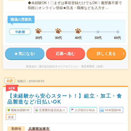
◆未経験OK！〇まずは事前登録だけでもOK！履歴書不要で
気軽にオンライン登録★氏名・職種などを入力す…
職場の雰囲気
年齢層
20代
30代
40代
50代
60代
気になる!
応募へ進む
詳しく見る
派遣会社
株式会社綜合キャリアオプション 製造事業部（全国）
未読
掲載日
2026/08/05
NEW
【未経験から安心スタート！】組立・加工・食
品製造など/日払いOK
職種未経験OK
交通費別途支給あり
土日祝日が休み
WEB登録OK
派遣
兵庫県加東市
勤務地