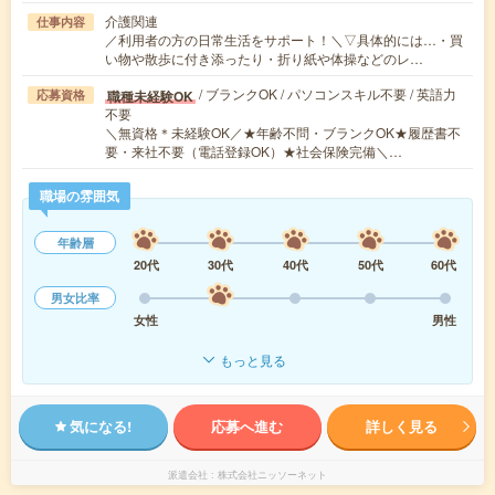
介護関連
仕事内容
／利用者の方の日常生活をサポート！＼▽具体的には…・買
い物や散歩に付き添ったり・折り紙や体操などのレ…
/ ブランクOK / パソコンスキル不要 / 英語力
職種未経験OK
応募資格
不要
＼無資格＊未経験OK／★年齢不問・ブランクOK★履歴書不
要・来社不要（電話登録OK）★社会保険完備＼…
職場の雰囲気
年齢層
20代
30代
40代
50代
60代
男女比率
女性
男性
もっと見る
気になる!
応募へ進む
詳しく見る
派遣会社
株式会社ニッソーネット