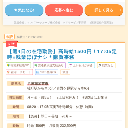
気になる!
応募へ進む
詳しく見る
派遣会社
マンパワーグループ株式会社 ケアサービス事業部 （医療福祉介護関連）
未読
掲載日
2026/08/03
NEW
【週4日の在宅勤務】高時給1500円！17:05定
時×残業ほぼナシ＊購買事務
職種未経験OK
交通費別途支給あり
土日祝日が休み
残業なし
在宅・リモート
WEB登録OK
派遣
兵庫県加東市
勤務地
社町駅から車6分／青野ケ原駅から車6分
月～金（週5日） ※土日祝休み！ #週3日以上在宅
曜日頻度
08:20～17:05(実働7時間45分 休憩1時間)
時間
【急募】即日～長期 ※8月～！
期間
時給1500円 月収例 232,500円
時給