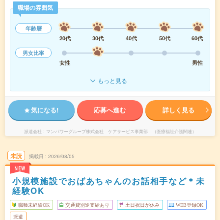
職場の雰囲気
年齢層
20代
30代
40代
50代
60代
男女比率
女性
男性
もっと見る
気になる!
応募へ進む
詳しく見る
派遣会社
マンパワーグループ株式会社 ケアサービス事業部 （医療福祉介護関連）
未読
掲載日
2026/08/05
NEW
小規模施設でおばあちゃんのお話相手など＊未
経験OK
職種未経験OK
交通費別途支給あり
土日祝日が休み
WEB登録OK
派遣