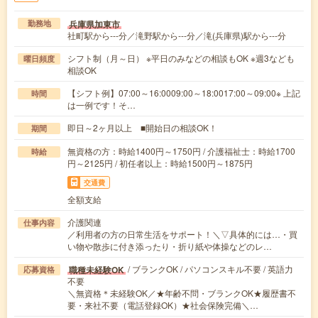
兵庫県加東市
勤務地
社町駅から---分／滝野駅から---分／滝(兵庫県)駅から---分
シフト制（月～日） ※平日のみなどの相談もOK ※週3なども
曜日頻度
相談OK
【シフト例】07:00～16:0009:00～18:0017:00～09:00※ 上記
時間
は一例です！そ…
即日～2ヶ月以上 ■開始日の相談OK！
期間
無資格の方：時給1400円～1750円 / 介護福祉士：時給1700
時給
円～2125円 / 初任者以上：時給1500円～1875円
交通費
全額支給
介護関連
仕事内容
／利用者の方の日常生活をサポート！＼▽具体的には…・買
い物や散歩に付き添ったり・折り紙や体操などのレ…
/ ブランクOK / パソコンスキル不要 / 英語力
職種未経験OK
応募資格
不要
＼無資格＊未経験OK／★年齢不問・ブランクOK★履歴書不
要・来社不要（電話登録OK）★社会保険完備＼…