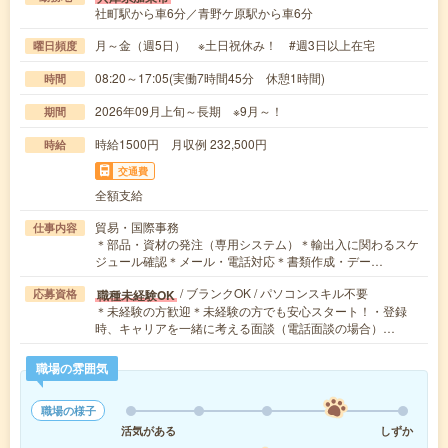
社町駅から車6分／青野ケ原駅から車6分
月～金（週5日） ※土日祝休み！ #週3日以上在宅
曜日頻度
08:20～17:05(実働7時間45分 休憩1時間)
時間
2026年09月上旬～長期 ※9月～！
期間
時給1500円 月収例 232,500円
時給
交通費
全額支給
貿易・国際事務
仕事内容
＊部品・資材の発注（専用システム）＊輸出入に関わるスケ
ジュール確認＊メール・電話対応＊書類作成・デー…
/ ブランクOK / パソコンスキル不要
職種未経験OK
応募資格
＊未経験の方歓迎＊未経験の方でも安心スタート！・登録
時、キャリアを一緒に考える面談（電話面談の場合）…
職場の雰囲気
職場の様子
活気がある
しずか