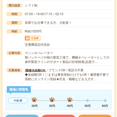
シフト制
曜日頻度
07:00～16:0017:15～02:15
時間
長期でお仕事できる方、大歓迎！
期間
時給1520円
時給
交通費
交通費規定内支給
マシンオペレーター
仕事内容
製パッケージや箱の製造工場で、機械オペレーターとしての
操作製造ラインのサポート製品の目視検査(品質チ…
/ ブランクOK / 英語力不要
職種未経験OK
応募資格
◆未経験OK！〇まずは事前登録だけでもOK！履歴書不要で
気軽にオンライン登録★氏名・職種などを入力す…
職場の雰囲気
年齢層
20代
30代
40代
50代
60代