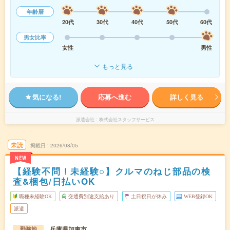
年齢層
20代
30代
40代
50代
60代
男女比率
女性
男性
もっと見る
気になる!
応募へ進む
詳しく見る
派遣会社
株式会社スタッフサービス
未読
掲載日
2026/08/05
NEW
【経験不問！未経験○】クルマのねじ部品の検
査&梱包/日払いOK
職種未経験OK
交通費別途支給あり
土日祝日が休み
WEB登録OK
派遣
兵庫県加東市
勤務地