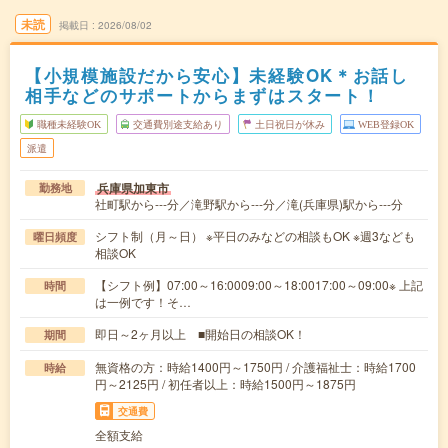
未読
掲載日
2026/08/02
【小規模施設だから安心】未経験OK＊お話し
相手などのサポートからまずはスタート！
職種未経験OK
交通費別途支給あり
土日祝日が休み
WEB登録OK
派遣
兵庫県加東市
勤務地
社町駅から---分／滝野駅から---分／滝(兵庫県)駅から---分
シフト制（月～日） ※平日のみなどの相談もOK ※週3なども
曜日頻度
相談OK
【シフト例】07:00～16:0009:00～18:0017:00～09:00※ 上記
時間
は一例です！そ…
即日～2ヶ月以上 ■開始日の相談OK！
期間
無資格の方：時給1400円～1750円 / 介護福祉士：時給1700
時給
円～2125円 / 初任者以上：時給1500円～1875円
交通費
全額支給