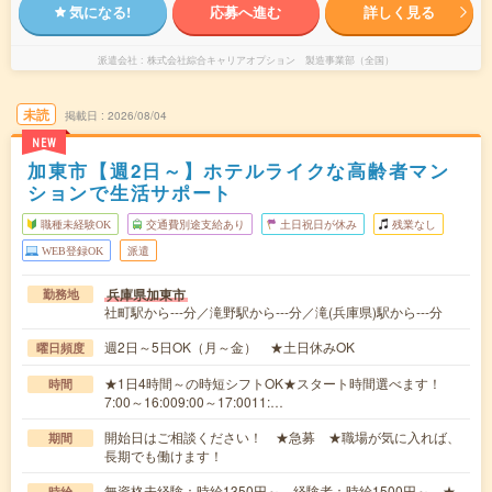
気になる!
応募へ進む
詳しく見る
派遣会社
株式会社綜合キャリアオプション 製造事業部（全国）
未読
掲載日
2026/08/04
NEW
加東市【週2日～】ホテルライクな高齢者マン
ションで生活サポート
職種未経験OK
交通費別途支給あり
土日祝日が休み
残業なし
WEB登録OK
派遣
兵庫県加東市
勤務地
社町駅から---分／滝野駅から---分／滝(兵庫県)駅から---分
週2日～5日OK（月～金） ★土日休みOK
曜日頻度
★1日4時間～の時短シフトOK★スタート時間選べます！
時間
7:00～16:009:00～17:0011:…
開始日はご相談ください！ ★急募 ★職場が気に入れば、
期間
長期でも働けます！
無資格未経験：時給1350円～ 経験者：時給1500円～ ★
時給