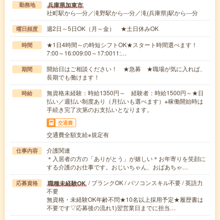
兵庫県加東市
勤務地
社町駅から---分／滝野駅から---分／滝(兵庫県)駅から---分
週2日～5日OK（月～金） ★土日休みOK
曜日頻度
★1日4時間～の時短シフトOK★スタート時間選べます！
時間
7:00～16:009:00～17:0011:…
開始日はご相談ください！ ★急募 ★職場が気に入れば、
期間
長期でも働けます！
無資格未経験：時給1350円～ 経験者：時給1500円～★日
時給
払い／週払い制度あり（月払いも選べます）※稼働開始時は
手続き完了次第のお支払いとなります。
交通費
交通費全額支給※規定有
介護関連
仕事内容
＊入居者の方の「ありがとう」が嬉しい＊お年寄りを笑顔に
する介護のお仕事です。おじいちゃん、おばあちゃ…
/ ブランクOK / パソコンスキル不要 / 英語力
職種未経験OK
応募資格
不要
無資格・未経験OK年齢不問★10名以上採用予定★履歴書は
不要です▽応募後の流れ1)翌営業日までに担当…