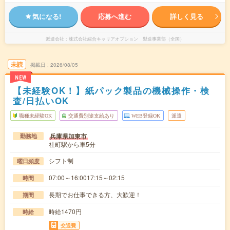
気になる!
応募へ進む
詳しく見る
派遣会社
株式会社綜合キャリアオプション 製造事業部（全国）
未読
掲載日
2026/08/05
NEW
【未経験OK！】紙パック製品の機械操作・検
査/日払いOK
職種未経験OK
交通費別途支給あり
WEB登録OK
派遣
兵庫県加東市
勤務地
社町駅から車5分
シフト制
曜日頻度
07:00～16:0017:15～02:15
時間
長期でお仕事できる方、大歓迎！
期間
時給1470円
時給
交通費