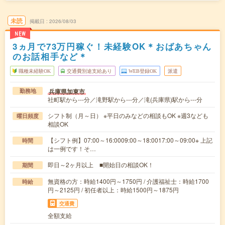
未読
掲載日
2026/08/03
NEW
3ヵ月で73万円稼ぐ！未経験OK＊おばあちゃん
のお話相手など＊
職種未経験OK
交通費別途支給あり
WEB登録OK
派遣
兵庫県加東市
勤務地
社町駅から---分／滝野駅から---分／滝(兵庫県)駅から---分
シフト制（月～日） ※平日のみなどの相談もOK ※週3なども
曜日頻度
相談OK
【シフト例】07:00～16:0009:00～18:0017:00～09:00※ 上記
時間
は一例です！そ…
即日～2ヶ月以上 ■開始日の相談OK！
期間
無資格の方：時給1400円～1750円 / 介護福祉士：時給1700
時給
円～2125円 / 初任者以上：時給1500円～1875円
交通費
全額支給