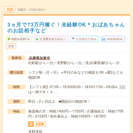
未読
掲載日
2026/08/01
3ヵ月で73万円稼ぐ！未経験OK＊おばあちゃん
のお話相手など
職種未経験OK
交通費別途支給あり
土日祝日が休み
WEB登録OK
派遣
兵庫県加東市
勤務地
社町駅から---分／滝野駅から---分／滝(兵庫県)駅から---分
シフト制（月～日） ※平日のみなどの相談もOK ※週3なども
曜日頻度
相談OK
【シフト例】07:00～16:0009:00～18:0017:00～09:00※ 上記
時間
は一例です！そ…
即日～2ヶ月以上 ■開始日の相談OK！
期間
無資格の方：時給1400円～1750円 / 介護福祉士：時給1700
時給
円～2125円 / 初任者以上：時給1500円～1875円
交通費
全額支給