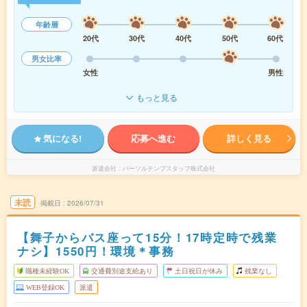
年齢層
20代
30代
40代
50代
60代
男女比率
女性
男性
もっと見る
気になる!
応募へ進む
詳しく見る
派遣会社
パーソルテンプスタッフ株式会社
未読
掲載日
2026/07/31
【舞子からバス座って15分！17時定時で残業
ナシ】1550円！環境＊事務
職種未経験OK
交通費別途支給あり
土日祝日が休み
残業なし
WEB登録OK
派遣