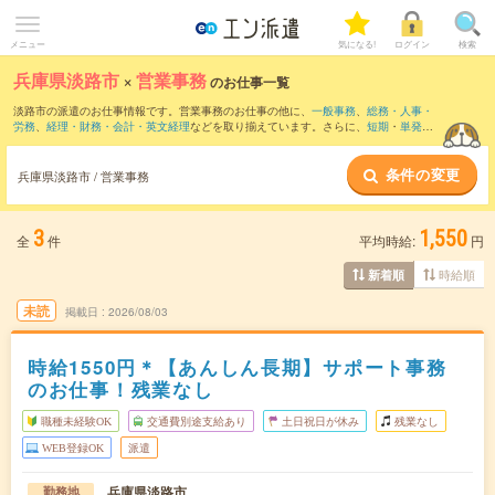
メニュー
気になる!
ログイン
検索
兵庫県淡路市
×
営業事務
のお仕事一覧
淡路市の派遣のお仕事情報です。営業事務のお仕事の他に、
一般事務
、
総務・人事・
労務
、
経理・財務・会計・英文経理
などを取り揃えています。さらに、
短期
・
単発
な
どの期間や、
職種未経験OK
などのこだわり条件で絞り込んでいただけます。職種辞
典：
営業事務のお仕事とは？とは？
条件の変更
兵庫県淡路市 / 営業事務
3
1,550
全
件
平均時給:
円
時給順
新着順
未読
掲載日
2026/08/03
時給1550円＊【あんしん長期】サポート事務
のお仕事！残業なし
職種未経験OK
交通費別途支給あり
土日祝日が休み
残業なし
WEB登録OK
派遣
兵庫県淡路市
勤務地