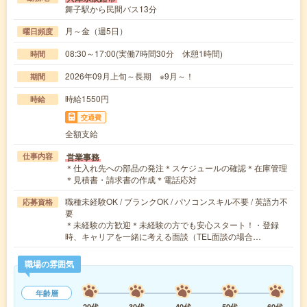
舞子駅から民間バス13分
月～金（週5日）
曜日頻度
08:30～17:00(実働7時間30分 休憩1時間)
時間
2026年09月上旬～長期 ※9月～！
期間
時給1550円
時給
交通費
全額支給
営業事務
仕事内容
＊仕入れ先への部品の発注＊スケジュールの確認＊在庫管理
＊見積書・請求書の作成＊電話応対
職種未経験OK / ブランクOK / パソコンスキル不要 / 英語力不
応募資格
要
＊未経験の方歓迎＊未経験の方でも安心スタート！・登録
時、キャリアを一緒に考える面談（TEL面談の場合…
職場の雰囲気
年齢層
20代
30代
40代
50代
60代