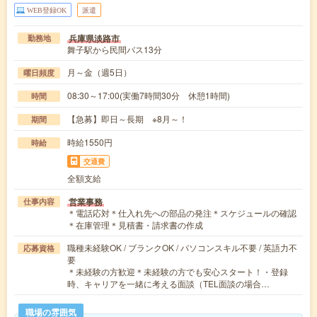
WEB登録OK
派遣
兵庫県淡路市
勤務地
舞子駅から民間バス13分
月～金（週5日）
曜日頻度
08:30～17:00(実働7時間30分 休憩1時間)
時間
【急募】即日～長期 ※8月～！
期間
時給1550円
時給
交通費
全額支給
営業事務
仕事内容
＊電話応対＊仕入れ先への部品の発注＊スケジュールの確認
＊在庫管理＊見積書・請求書の作成
職種未経験OK / ブランクOK / パソコンスキル不要 / 英語力不
応募資格
要
＊未経験の方歓迎＊未経験の方でも安心スタート！・登録
時、キャリアを一緒に考える面談（TEL面談の場合…
職場の雰囲気