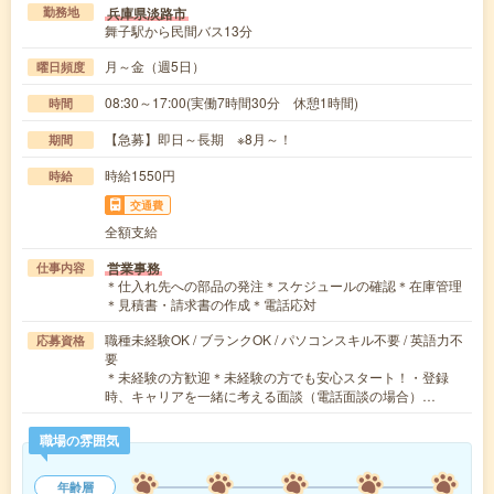
兵庫県淡路市
勤務地
舞子駅から民間バス13分
月～金（週5日）
曜日頻度
08:30～17:00(実働7時間30分 休憩1時間)
時間
【急募】即日～長期 ※8月～！
期間
時給1550円
時給
交通費
全額支給
営業事務
仕事内容
＊仕入れ先への部品の発注＊スケジュールの確認＊在庫管理
＊見積書・請求書の作成＊電話応対
職種未経験OK / ブランクOK / パソコンスキル不要 / 英語力不
応募資格
要
＊未経験の方歓迎＊未経験の方でも安心スタート！・登録
時、キャリアを一緒に考える面談（電話面談の場合）…
職場の雰囲気
年齢層