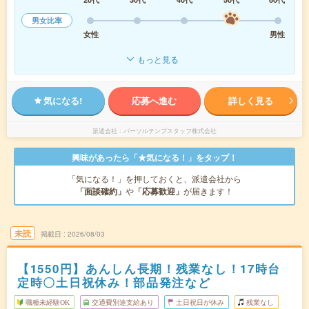
男女比率
女性
男性
もっと見る
気になる!
応募へ進む
詳しく見る
派遣会社
パーソルテンプスタッフ株式会社
興味があったら「★気になる！」をタップ！
「気になる！」を押しておくと、派遣会社から
「面談確約」
や
「応募歓迎」
が届きます！
未読
掲載日
2026/08/03
【1550円】あんしん長期！残業なし！17時台
定時〇土日祝休み！部品発注など
職種未経験OK
交通費別途支給あり
土日祝日が休み
残業なし