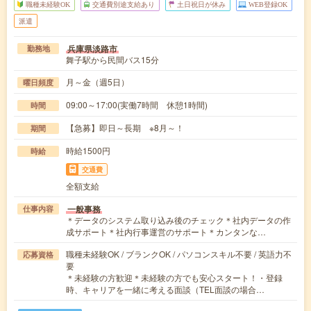
職種未経験OK
交通費別途支給あり
土日祝日が休み
WEB登録OK
派遣
兵庫県淡路市
勤務地
舞子駅から民間バス15分
月～金（週5日）
曜日頻度
09:00～17:00(実働7時間 休憩1時間)
時間
【急募】即日～長期 ※8月～！
期間
時給1500円
時給
交通費
全額支給
一般事務
仕事内容
＊データのシステム取り込み後のチェック＊社内データの作
成サポート＊社内行事運営のサポート＊カンタンな…
職種未経験OK / ブランクOK / パソコンスキル不要 / 英語力不
応募資格
要
＊未経験の方歓迎＊未経験の方でも安心スタート！・登録
時、キャリアを一緒に考える面談（TEL面談の場合…