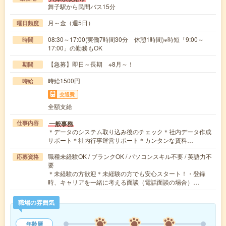
舞子駅から民間バス15分
月～金（週5日）
曜日頻度
08:30～17:00(実働7時間30分 休憩1時間)※時短「9:00～
時間
17:00」の勤務もOK
【急募】即日～長期 ※8月～！
期間
時給1500円
時給
交通費
全額支給
一般事務
仕事内容
＊データのシステム取り込み後のチェック＊社内データ作成
サポート＊社内行事運営サポート＊カンタンな資料…
職種未経験OK / ブランクOK / パソコンスキル不要 / 英語力不
応募資格
要
＊未経験の方歓迎＊未経験の方でも安心スタート！・登録
時、キャリアを一緒に考える面談（電話面談の場合）…
職場の雰囲気
年齢層