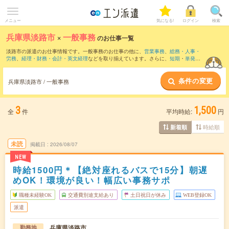
メニュー
気になる!
ログイン
検索
兵庫県淡路市
×
一般事務
のお仕事一覧
淡路市の派遣のお仕事情報です。一般事務のお仕事の他に、
営業事務
、
総務・人事・
労務
、
経理・財務・会計・英文経理
などを取り揃えています。さらに、
短期
・
単発
な
どの期間や、
職種未経験OK
などのこだわり条件で絞り込んでいただけます。職種辞
典：
一般事務のお仕事とは？とは？
条件の変更
兵庫県淡路市 / 一般事務
3
1,500
全
件
平均時給:
円
時給順
新着順
未読
掲載日
2026/08/07
NEW
時給1500円＊【絶対座れるバスで15分】朝遅
めOK！環境が良い！幅広い事務サポ
職種未経験OK
交通費別途支給あり
土日祝日が休み
WEB登録OK
派遣
兵庫県淡路市
勤務地