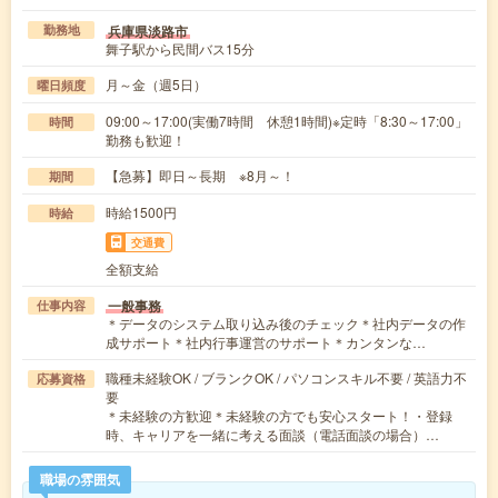
兵庫県淡路市
勤務地
舞子駅から民間バス15分
月～金（週5日）
曜日頻度
09:00～17:00(実働7時間 休憩1時間)※定時「8:30～17:00」
時間
勤務も歓迎！
【急募】即日～長期 ※8月～！
期間
時給1500円
時給
交通費
全額支給
一般事務
仕事内容
＊データのシステム取り込み後のチェック＊社内データの作
成サポート＊社内行事運営のサポート＊カンタンな…
職種未経験OK / ブランクOK / パソコンスキル不要 / 英語力不
応募資格
要
＊未経験の方歓迎＊未経験の方でも安心スタート！・登録
時、キャリアを一緒に考える面談（電話面談の場合）…
職場の雰囲気