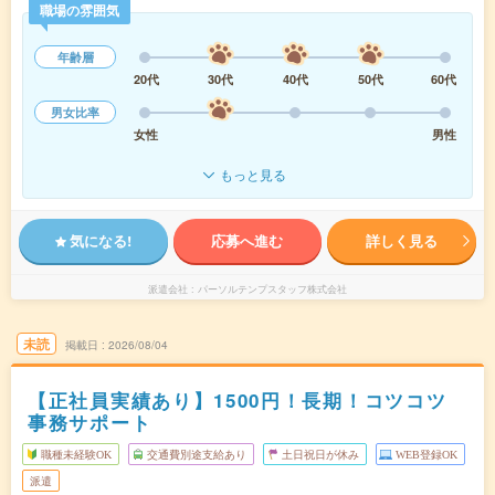
職場の雰囲気
年齢層
20代
30代
40代
50代
60代
男女比率
女性
男性
もっと見る
気になる!
応募へ進む
詳しく見る
派遣会社
パーソルテンプスタッフ株式会社
未読
掲載日
2026/08/04
【正社員実績あり】1500円！長期！コツコツ
事務サポート
職種未経験OK
交通費別途支給あり
土日祝日が休み
WEB登録OK
派遣