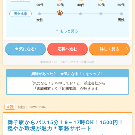
20代
30代
40代
50代
60代
男女比率
女性
男性
もっと見る
気になる!
応募へ進む
詳しく見る
派遣会社
パーソルテンプスタッフ株式会社
興味があったら「★気になる！」をタップ！
「気になる！」を押しておくと、派遣会社から
「面談確約」
や
「応募歓迎」
が届きます！
未読
掲載日
2026/08/04
舞子駅からバス15分！9～17時OK！1500円！
穏やか環境が魅力＊事務サポート